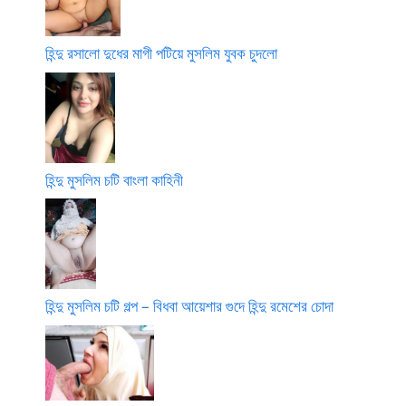
হিন্দু রসালো দুধের মাগী পটিয়ে মুসলিম যুবক চুদলো
হিন্দু মুসলিম চটি বাংলা কাহিনী
হিন্দু মুসলিম চটি গল্প – বিধবা আয়েশার গুদে হিন্দু রমেশের চোদা