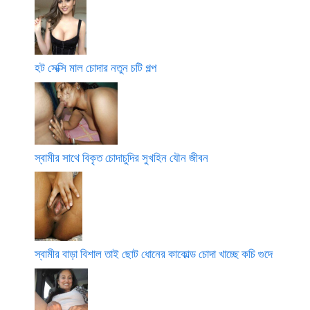
হট সেক্সি মাল চোদার নতুন চটি গল্প
স্বামীর সাথে বিকৃত চোদাচুদির সুখহিন যৌন জীবন
স্বামীর বাড়া বিশাল তাই ছোট ধোনের কাকোল্ড চোদা খাচ্ছে কচি গুদে