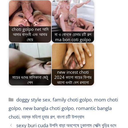
choti golpo net আমি
আমার বান্ধবী এবং আমার
মা ও বোনকে চোদার চটি গল্প
মেয়ে
ma bon coti golpo
new incest choti
মায়ের গুদের মালিকানা জেঠু
2024 কালো মায়ের ফিগার
পেল
ভালো গুদটা বেশ রসালো
Categories
doggy style sex
,
family choti golpo
,
mom choti
golpo
,
new bangla choti golpo
,
romantic bangla
choti
,
বয়স্ক মহিলা চুদার গল্প
,
বাংলা চটি উপন্যাস
sexy buri cuda উপসি বাড়া অবশেষে ঢুকালাম সেক্সি বুড়ির গুদে