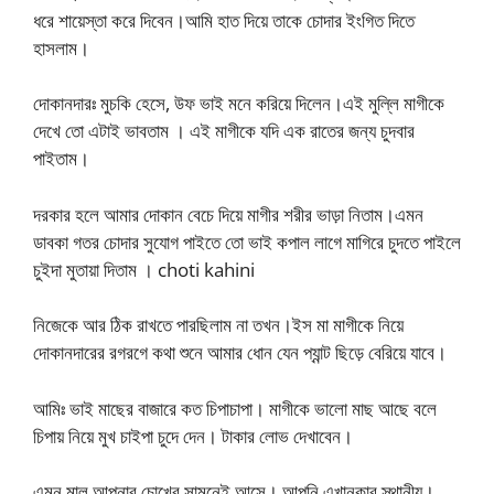
ধরে শায়েস্তা করে দিবেন।আমি হাত দিয়ে তাকে চোদার ইংগিত দিতে
হাসলাম।
দোকানদারঃ মুচকি হেসে, উফ ভাই মনে করিয়ে দিলেন।এই মুল্লি মাগীকে
দেখে তো এটাই ভাবতাম । এই মাগীকে যদি এক রাতের জন্য চুদবার
পাইতাম।
দরকার হলে আমার দোকান বেচে দিয়ে মাগীর শরীর ভাড়া নিতাম।এমন
ডাবকা গতর চোদার সুযোগ পাইতে তো ভাই কপাল লাগে মাগিরে চুদতে পাইলে
চুইদা মুতায়া দিতাম । choti kahini
নিজেকে আর ঠিক রাখতে পারছিলাম না তখন।ইস মা মাগীকে নিয়ে
দোকানদারের রগরগে কথা শুনে আমার ধোন যেন প্যান্ট ছিড়ে বেরিয়ে যাবে।
আমিঃ ভাই মাছের বাজারে কত চিপাচাপা। মাগীকে ভালো মাছ আছে বলে
চিপায় নিয়ে মুখ চাইপা চুদে দেন। টাকার লোভ দেখাবেন।
এমন মাল আপনার চোখের সামনেই আসে। আপনি এখানকার স্থানীয়।