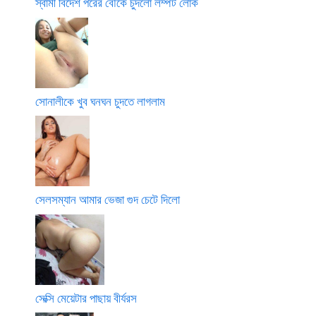
স্বামী বিদেশ পরের বৌকে চুদলো লম্পট লোক
সোনালীকে খুব ঘনঘন চুদতে লাগলাম
সেলসম্যান আমার ভেজা গুদ চেটে দিলো
সেক্সি মেয়েটার পাছায় বীর্যরস