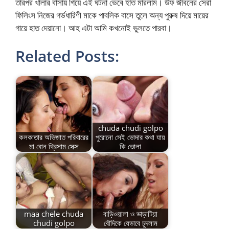
তারপর খালার বাসায় গিয়ে এই ঘটনা ভেবে হাত মারলাম। উফ জীবনের সেরা
ফিলিংস নিজের গর্ভধারিণী মাকে পাবলিক বাসে তুলে অন্য পুরুষ দিয়ে মায়ের
গায়ে হাত দেয়ানো। আহ এটা আমি কখনোই ভুলতে পারবা।
Related Posts:
chuda chudi golpo
কলকাতার অভিজাত পরিবারের
পুরোনো সেই ভোদার কথা যায়
মা বোন থ্রিসাম সেক্স
কি ভোলা
maa chele chuda
বাড়িওয়ালা ও ভাড়াটিয়া
chudi golpo
বৌদিকে যেভাবে চুদলাম