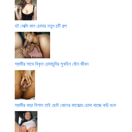
হট সেক্সি মাল চোদার নতুন চটি গল্প
স্বামীর সাথে বিকৃত চোদাচুদির সুখহিন যৌন জীবন
স্বামীর বাড়া বিশাল তাই ছোট ধোনের কাকোল্ড চোদা খাচ্ছে কচি গুদে