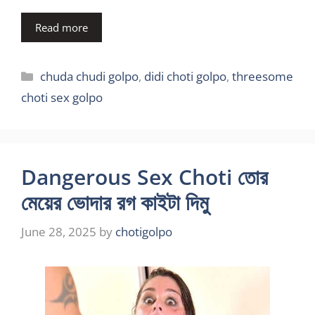
Read more
Categories
chuda chudi golpo
,
didi choti golpo
,
threesome
choti sex golpo
Dangerous Sex Choti তোর
মেয়ের ভোদার রগ কাইটা দিমু
June 28, 2025
by
chotigolpo