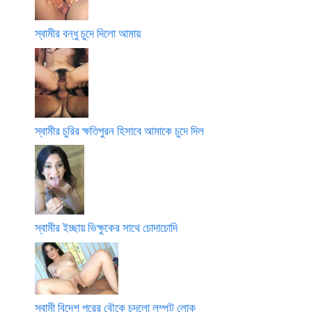
স্বামীর বন্ধু চুদে দিলো আমায়
স্বামীর চুরির ক্ষতিপুরন হিসাবে আমাকে চুদে দিল
স্বামীর ইচ্ছায় ভিক্ষুকের সাথে চোদাচোদি
স্বামী বিদেশ পরের বৌকে চুদলো লম্পট লোক