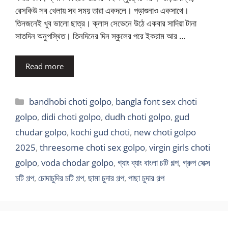
রেসকিউ সব খেলায় সব সময় তারা একদলে। পড়াশুনাও একসাথে।
তিনজনেই খুব ভালো ছাত্র। ক্লাস সেভেনে উঠে একবার সাদিয়া টানা
সাতদিন অনুপস্থিত। তিনদিনের দিন স্কুলের পরে ইকরাম আর …
Read more
Categories
bandhobi choti golpo
,
bangla font sex choti
golpo
,
didi choti golpo
,
dudh choti golpo
,
gud
chudar golpo
,
kochi gud choti
,
new choti golpo
2025
,
threesome choti sex golpo
,
virgin girls choti
golpo
,
voda chodar golpo
,
গ্যাং ব্যাং বাংলা চটি গল্প
,
গ্রুপ সেক্স
চটি গল্প
,
চোদাচুদির চটি গল্প
,
ছামা চুদার গল্প
,
পাছা চুদার গল্প