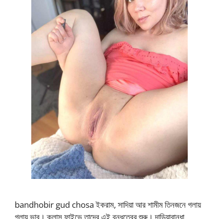
bandhobir gud chosa ইকরাম, সাদিয়া আর শামীম তিনজনে গলায়
গলায় ভাব। ক্লাস ফাইভে তাদের এই বন্ধুত্বের শুরু। দাড়িয়াবান্ধা,