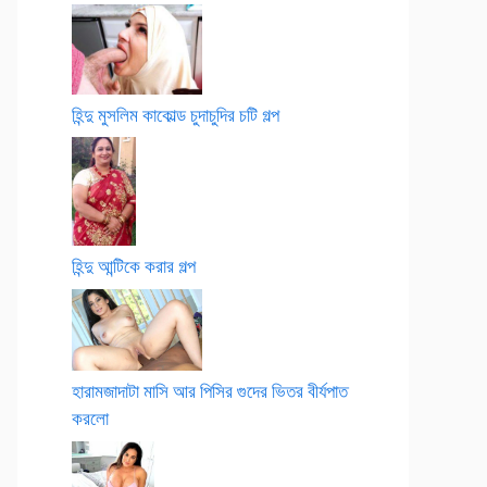
হিন্দু মুসলিম কাকোল্ড চুদাচুদির চটি গল্প
হিন্দু আন্টিকে করার গল্প
হারামজাদাটা মাসি আর পিসির গুদের ভিতর বীর্যপাত
করলো