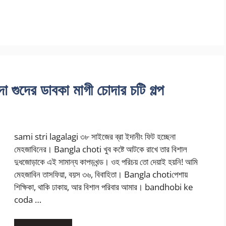
ুদের ডাবকা মাগী চোদার চটি গল্প
sami stri lagalagi ৩৮ সাইজের ব্রা ইদানীং ফিট হচ্ছেনা
মেহজাবিনের। Bangla choti খুব কষ্টে আটকে রাখে তার বিশাল
দুধজোড়াকে এই সামান্য কাপড়খন্ড। ওহ পরিচয় তো দেয়াই হয়নি! আমি
মেহজাবিন তাসফিয়া, বয়স ৩৬, বিবাহিতা। Bangla chotiপেশায়
শিক্ষিকা, থাকি ঢাকায়, আর বিশাল পরিবার আমার। bandhobi ke
coda …