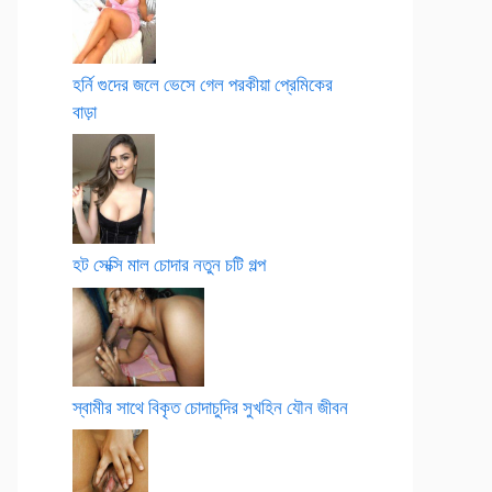
হর্নি গুদের জলে ভেসে গেল পরকীয়া প্রেমিকের
বাড়া
হট সেক্সি মাল চোদার নতুন চটি গল্প
স্বামীর সাথে বিকৃত চোদাচুদির সুখহিন যৌন জীবন