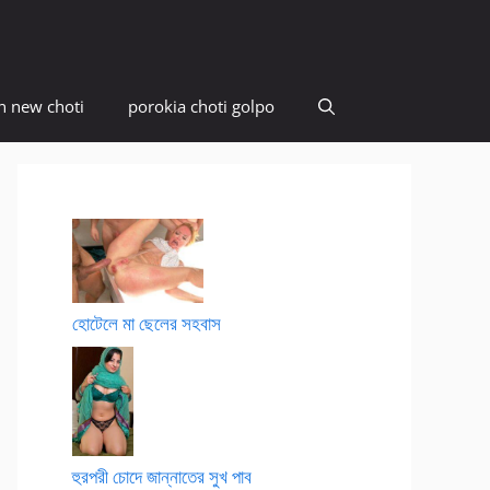
n new choti
porokia choti golpo
হোটেলে মা ছেলের সহবাস
হুরপরী চোদে জান্নাতের সুখ পাব