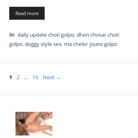
Read more
Categories
daily update choti golpo
,
dhon chosar choti
golpo
,
doggy style sex
,
ma cheler jouno golpo
Page
Page
Page
1
2
…
10
Next
→