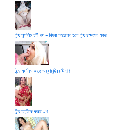
হিন্দু মুসলিম চটি গল্প – বিধবা আয়েশার গুদে হিন্দু রমেশের চোদা
হিন্দু মুসলিম কাকোল্ড চুদাচুদির চটি গল্প
হিন্দু আন্টিকে করার গল্প