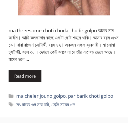
ma threesome choti choda chudir golpo আমার নাম
আর্যান। আমি কলকাতার কাছে একটা ছোট শহরে থাকি। আমার বয়স এখন
১৯। বাবা রাজেশ চ্যাটার্জী, বয়স ৪২। একজন সফল ব্যবসায়ী। মা সোমা
চ্যাটার্জী, বয়স ৩৮। দেখলে কেউ বলবে না যে তাঁর এত বড় ছেলে আছে।
মায়ের দুধে …
Read more
Categories
ma cheler jouno golpo
,
paribarik choti golpo
Tags
সৎ মায়ের গুদ মারা চটি
,
সেক্সি মায়ের গুদ