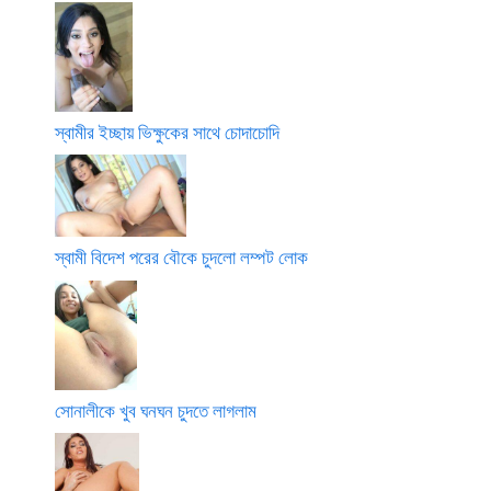
স্বামীর ইচ্ছায় ভিক্ষুকের সাথে চোদাচোদি
স্বামী বিদেশ পরের বৌকে চুদলো লম্পট লোক
সোনালীকে খুব ঘনঘন চুদতে লাগলাম