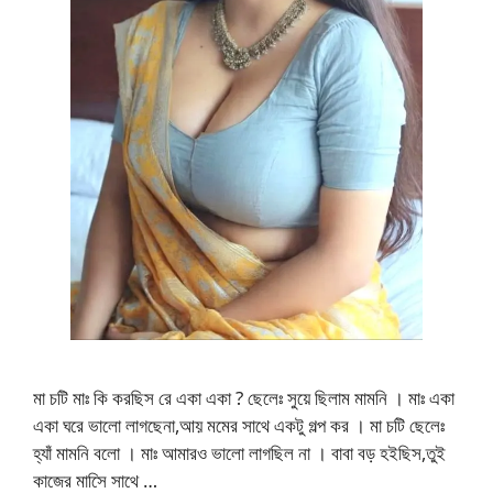
মা চটি মাঃ কি করছিস রে একা একা ? ছেলেঃ সুয়ে ছিলাম মামনি । মাঃ একা
একা ঘরে ভালো লাগছেনা,আয় মমের সাথে একটু গল্প কর । মা চটি ছেলেঃ
হ্যাঁ মামনি বলো । মাঃ আমারও ভালো লাগছিল না । বাবা বড় হইছিস,তুই
কাজের মাসিে সাথে …