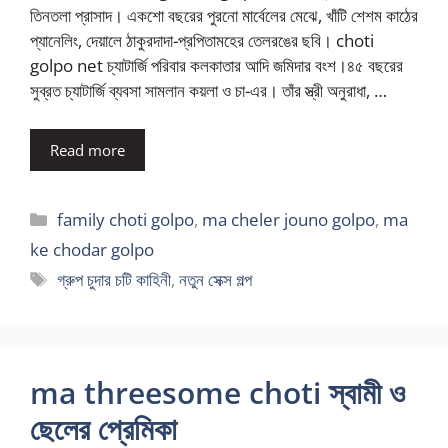
তিনতলা প্রাসাদ। একশো বছরের পুরনো মার্বেলের মেঝে, খাঁটি শেশম কাঠের
প্যানেলিং, দেয়ালে ঠাকুরদাদা-প্রপিতামহের তেলরঙের ছবি। choti
golpo net চ্যাটার্জি পরিবার কলকাতার আদি জমিদার বংশ।৪৫ বছরের
সুব্রত চ্যাটার্জি ব্যবসা সামলান কয়লা ও চা-এর। তাঁর স্ত্রী অনুরাধা, …
Read more
Categories
family choti golpo
,
ma cheler jouno golpo
,
ma
ke chodar golpo
Tags
গ্রুপ চুদার চটি কাহিনী
,
নতুন সেক্স গল্প
ma threesome choti স্বামী ও
ছেলের প্রেমিকা