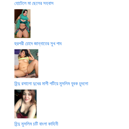
হোটেলে মা ছেলের সহবাস
হুরপরী চোদে জান্নাতের সুখ পাব
হিন্দু রসালো দুধের মাগী পটিয়ে মুসলিম যুবক চুদলো
হিন্দু মুসলিম চটি বাংলা কাহিনী