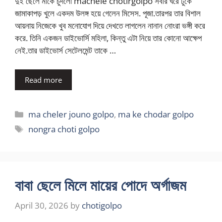
দুই ছেলে মাকে চুদলো machele chotirgolpo সবার ঘরে ঢুকে
জামাকাপড় খুলে একদম উলঙ্গ হয়ে গেলেন মিসেস. পূজা.তারপর তার বিশাল
আয়নায় নিজেকে খুব মনোযোগ দিয়ে দেখতে লাগলেন নানান নোংরা ভঙ্গী করে
করে. তিনি একজন ডাইভোর্সি মহিলা, কিন্তু এটা নিয়ে তার কোনো আক্ষেপ
নেই.তার ডাইভোর্স সেটেলমেন্ট তাকে …
Read more
Categories
ma cheler jouno golpo
,
ma ke chodar golpo
Tags
nongra choti golpo
বাবা ছেলে মিলে মায়ের পোদে অর্গাজম
April 30, 2026
by
chotigolpo