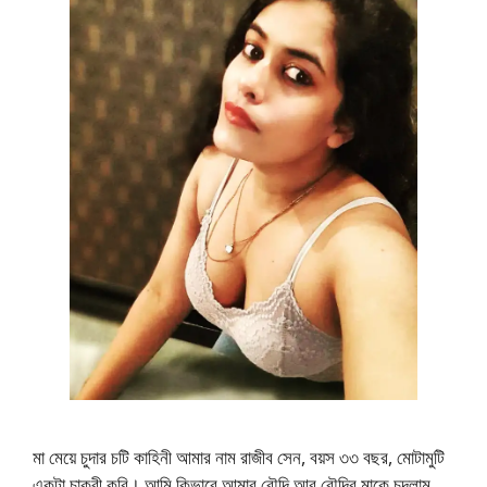
মা মেয়ে চুদার চটি কাহিনী আমার নাম রাজীব সেন, বয়স ৩৩ বছর, মোটামুটি
একটা চাকরী করি। আমি কিভাবে আমার বৌদি আর বৌদির মাকে চুদলাম