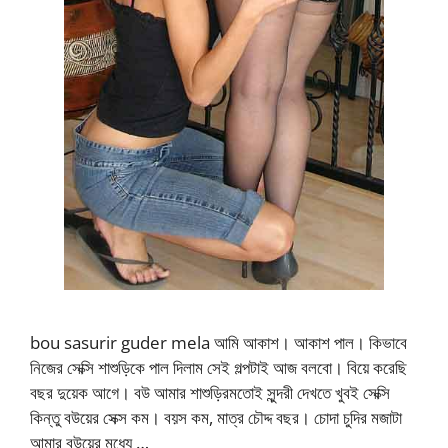
bou sasurir guder mela আমি আকাশ। আকাশ পাল। কিভাবে
নিজের সেক্সি শাশুড়িকে পাল দিলাম সেই গল্পটাই আজ বলবো। বিয়ে করেছি
বছর দুয়েক আগে। বউ আমার শাশুড়িরমতোই সুন্দরী দেখতে খুবই সেক্সি
কিন্তু বউয়ের সেক্স কম। বয়স কম, মাত্র চৌদ্দ বছর। চোদা চুদির মজাটা
আমার বউয়ের মধ্যে …