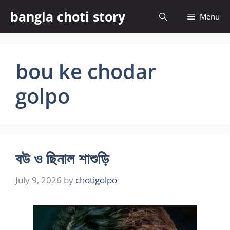
Skip
bangla choti story
Menu
to
content
bou ke chodar
golpo
বউ ও ছিনাল শাশুড়ি
July 9, 2026
by
chotigolpo