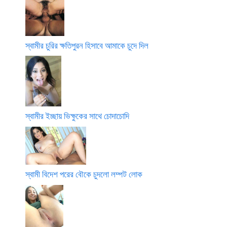
স্বামীর চুরির ক্ষতিপুরন হিসাবে আমাকে চুদে দিল
স্বামীর ইচ্ছায় ভিক্ষুকের সাথে চোদাচোদি
স্বামী বিদেশ পরের বৌকে চুদলো লম্পট লোক