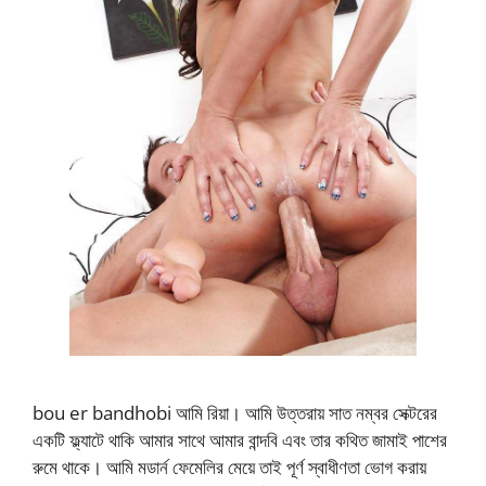
bou er bandhobi আমি রিয়া। আমি উত্তরায় সাত নম্বর সেক্টরের
একটি ফ্ল্যাটে থাকি আমার সাথে আমার বান্দবি এবং তার কথিত জামাই পাশের
রুমে থাকে। আমি মডার্ন ফেমেলির মেয়ে তাই পূর্ণ স্বাধীণতা ভোগ করায়