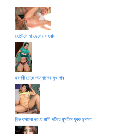
হোটেলে মা ছেলের সহবাস
হুরপরী চোদে জান্নাতের সুখ পাব
হিন্দু রসালো দুধের মাগী পটিয়ে মুসলিম যুবক চুদলো