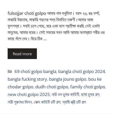
fulsojjar choti golpo আমার নাম মধুমিতা। বয়স ২৬, রঙ ফর্সা,
মাঝারি উচ্চতার, মাঝারি গড়নের সদ্য বিবাহিত তরুণী।আমার আজ
ফুলশয্যা। সবাই চলে গেছে, ঘরে একা বসে প্রতীক্ষা করছি সেই একটা
মানুষের, আমার বরের। সেই সময়ের যখন আমি আমার অনাঘ্রাত শরীর ওর
কাছে সঁপে দেব। বিয়ে ঠিক …
Read more
Categories
69 choti golpo bangla
,
bangla choti golpo 2024
,
bangla fucking story
,
bangla jouno golpo
,
bou ke
chodar golpo
,
dudh choti golpo
,
family choti golpo
,
new choti golpo 2025
,
কচি গুদ চুদার কাহিনী
,
ছামা চুদার গল্প
,
নারী পুরুষের মিলন
,
সেক্স কাহিনী চটি গল্প
,
স্বামী স্ত্রী চটি গল্প