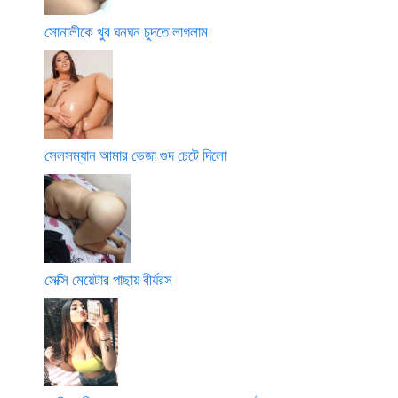
সোনালীকে খুব ঘনঘন চুদতে লাগলাম
সেলসম্যান আমার ভেজা গুদ চেটে দিলো
সেক্সি মেয়েটার পাছায় বীর্যরস