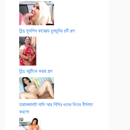
হিন্দু মুসলিম কাকোল্ড চুদাচুদির চটি গল্প
হিন্দু আন্টিকে করার গল্প
হারামজাদাটা মাসি আর পিসির গুদের ভিতর বীর্যপাত
করলো