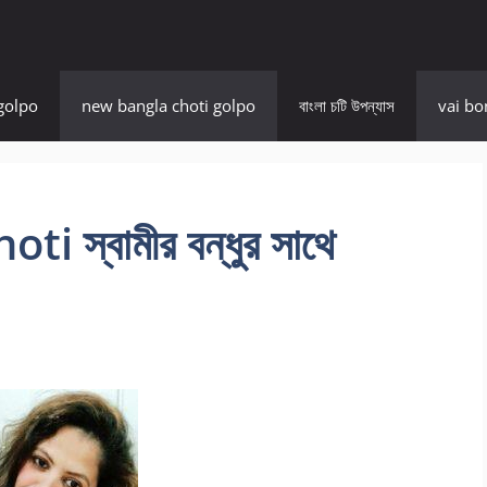
golpo
new bangla choti golpo
বাংলা চটি উপন্যাস
vai bo
 স্বামীর বন্ধুর সাথে