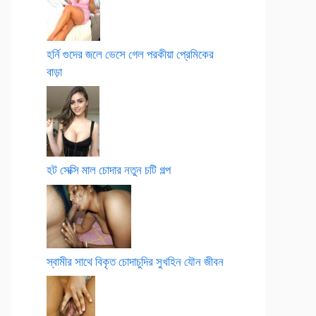
হর্নি গুদের জলে ভেসে গেল পরকীয়া প্রেমিকের
বাড়া
হট সেক্সি মাল চোদার নতুন চটি গল্প
স্বামীর সাথে বিকৃত চোদাচুদির সুখহিন যৌন জীবন