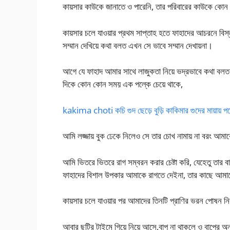
কায়সার কাউকে জানাতে ও পারেনি, তার পরিবারের কাউকে কোন খব
কায়সার চলে যাওয়ার প্রথম সাপ্তাহ হতে ফাহাদের আচরনে বিস্ত
সম্মান দেখিয়ে কথা বলত এখন সে ভাবে সম্মান দেখায়না।
আগে যে ফাহাদ আমার সাথে লাজুকতা নিয়ে ভদ্রভাবে কথা বলত
দিকে কোন কোন সময় এক পল্কে চেয়ে থাকে,
kakima choti কচি গুদ ছেড়ে বুড়ি কাকিমার গুদের মায়ায় প
আমি লজ্জায় বুক ঢেকে নিলেও সে তার চোখ নামায় না বরং আমাকে
আমি ভিতরে ভিতরে রাগ সম্বরন করার চেষ্টা করি, যেহেতু তার ব
ফাহাদের বিশাল উপকার আমাকে রাগতে দেইনা, তার কাছে আমাদে
কায়সার চলে যাওয়ার পর আমাদের তিনটি প্রাণির ভরন পোষন নির
আবার ছুটির টাইমে গিয়ে নিয়ে আসে,বাপ না থাকলে ও বাপের অনু