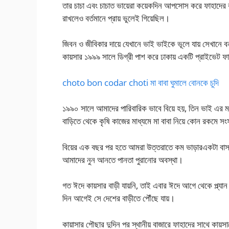
তার চাচা এবং চাচাত ভায়েরা কয়েকদিন আপসোস করে ফাহাদের ক
রাখলেও বর্তমানে প্রায় ভুলেই গিয়েছিল।
জিবন ও জীবিকার দায়ে যেখানে ভাই ভাইকে ভূলে যায় সেখানে বন
কায়সার ১৯৯৯ সালে ডিগ্রী পাশ করে ঢাকায় একটি প্রাইভেট ফ
choto bon codar choti মা বাবা ঘুমালে বোনকে চুদি
১৯৯০ সালে আমাদের পারিবারিক ভাবে বিয়ে হয়, তিন ভাই এর ম
বাড়িতে থেকে কৃষি কাজের মাধ্যমে মা বাবা নিয়ে কোন রকমে সং
বিয়ের এক বছর পর হতে আমরা উত্তরাতে কম ভাড়ারএকটা বাসা নি
আমাদের নুন আনতে পানতা পুরানোর অবস্থা।
গত ঈদে কায়সার বাড়ী যায়নি, তাই এবার ঈদে আগে থেকে প্ল্যান 
দিন আগেই সে দেশের বাড়ীতে পৌঁছে যায়।
কায়াসার পৌছার দুদিন পর স্থানীয় বাজারে ফাহাদের সাথে কা