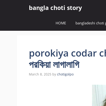
Skip
bangla choti story
to
content
HOME
bangladeshi choti 
porokiya codar choti
পরকিয়া লাগালাগি
March 8, 2025
by
chotigolpo