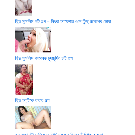
হিন্দু মুসলিম চটি গল্প – বিধবা আয়েশার গুদে হিন্দু রমেশের চোদা
হিন্দু মুসলিম কাকোল্ড চুদাচুদির চটি গল্প
হিন্দু আন্টিকে করার গল্প
হারামজাদাটা মাসি আর পিসির গুদের ভিতর বীর্যপাত করলো