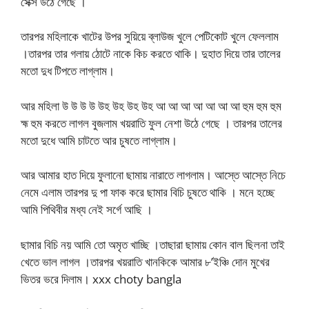
সেক্স উঠে গেছে ।
তারপর মহিলাকে খাটের উপর সুয়িয়ে ব্লাউজ খুলে পেটিকোট খুলে ফেললাম
।তারপর তার গলায় ঠোটে নাকে কিচ করতে থাকি। দুহাত দিয়ে তার তালের
মতো দুধ টিপতে লাগ্লাম।
আর মহিলা উ উ উ উ উহ উহ উহ উহ আ আ আ আ আ আ আ হুম হুম হুম
হ্ম হুম করতে লাগল বুজলাম খয়রাতি ফুল নেশা উঠে গেছে । তারপর তালের
মতো দুধে আমি চাটতে আর চুষতে লাগ্লাম।
আর আমার হাত দিয়ে ফুলানো ছামায় নারাতে লাগলাম। আস্তে আস্তে নিচে
নেমে এলাম তারপর দু পা ফাক করে ছামার বিচি চুষতে থাকি । মনে হচ্ছে
আমি পিথিবীর মধ্য নেই সর্গে আছি ।
ছামার বিচি নয় আমি তো অমৃত খাচ্ছি ।তাছারা ছামায় কোন বাল ছিলনা তাই
খেতে ভাল লাগল ।তারপর খয়রাতি খানকিকে আমার ৮’ইঞ্চি দোন মুখের
ভিতর ভরে দিলাম। xxx choty bangla