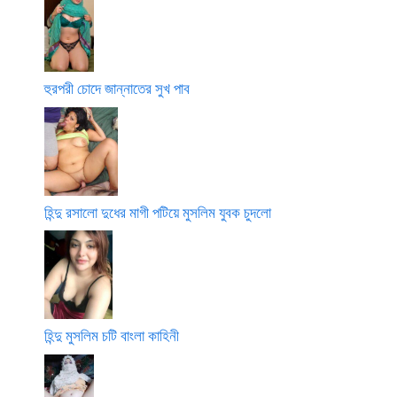
হুরপরী চোদে জান্নাতের সুখ পাব
হিন্দু রসালো দুধের মাগী পটিয়ে মুসলিম যুবক চুদলো
হিন্দু মুসলিম চটি বাংলা কাহিনী