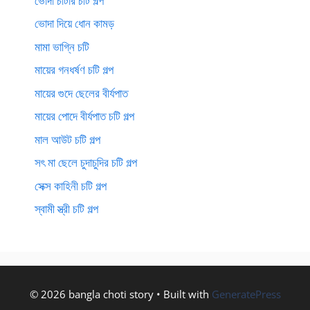
ভোদা চাটার চটি গল্প
ভোদা দিয়ে ধোন কামড়
মামা ভাগ্নি চটি
মায়ের গনধর্ষণ চটি গল্প
মায়ের গুদে ছেলের বীর্যপাত
মায়ের পোদে বীর্যপাত চটি গল্প
মাল আউট চটি গল্প
সৎ মা ছেলে চুদাচুদির চটি গল্প
সেক্স কাহিনী চটি গল্প
স্বামী স্ত্রী চটি গল্প
© 2026 bangla choti story
• Built with
GeneratePress