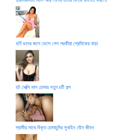
হর্নি গুদের জলে ভেসে গেল পরকীয়া প্রেমিকের বাড়া
হট সেক্সি মাল চোদার নতুন চটি গল্প
স্বামীর সাথে বিকৃত চোদাচুদির সুখহিন যৌন জীবন