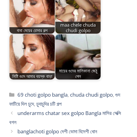
maa chele chuda
বাবা মেয়ের চোদার গল্প
chudi golpo
মায়ের গুদের মালিকানা জেঠু
মিষ্টি গুদে আমার বয়স্ক বাড়া
পেল
Categories
69 choti golpo bangla
,
chuda chudi golpo
,
গুদ
ফাটিয়ে দিল চুদে
,
চুদাচুদির চটি গল্প
underarms chatar sex golpo Bangla মাসির সেক্সি
বগল
banglachoti golpo দেশী ভোদা বিদেশী ধোন