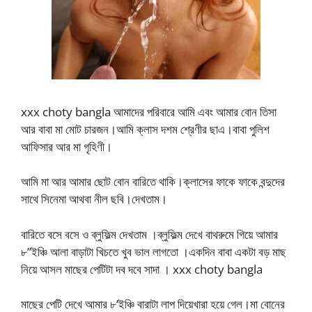
xxx choty bangla আমাদের পরিবারে আমি এবং আমার বোন তিসা
আর বাবা মা মোট চারজন।আমি ক্লাস দশম শ্রেণীর ছাএ।বাবা পুলিশ
আফিসার আর মা গৃহিণী।
আমি মা আর আমার ছোট বোন বারিতে থাকি।ক্লাসের ফাকে ফাকে বন্দুদের
সাথে সিনেমা আথবা নীল ছবি।দেখতাম।
বারিতে বসে বসে ও ব্লুফিল্ম দেখতাম ।ব্লুফিল্ম দেখে বাথরুমে গিয়ে আমার
৮”ইঞ্চি আলা বাড়াটা খিচতে খুব ভাল লাগতো ।একদিন বাবা একটা বড় মাছ
নিয়ে আসল মাছের পেটিটা দব দবে সাদা । xxx choty bangla
মাছের পেটি দেখে আমার ৮’ইঞ্চি বারাটা লাপ দিয়েখারা হয়ে গেল।মা বোনের