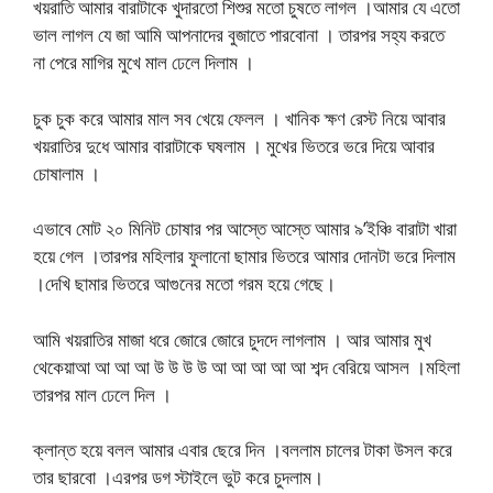
খয়রাতি আমার বারাটাকে খুদারতো শিশুর মতো চুষতে লাগল ।আমার যে এতো
ভাল লাগল যে জা আমি আপনাদের বুজাতে পারবোনা । তারপর সহ্য করতে
না পেরে মাগির মুখে মাল ঢেলে দিলাম ।
চুক চুক করে আমার মাল সব খেয়ে ফেলল । খানিক ক্ষণ রেস্ট নিয়ে আবার
খয়রাতির দুধে আমার বারাটাকে ঘষলাম । মুখের ভিতরে ভরে দিয়ে আবার
চোষালাম ।
এভাবে মোট ২০ মিনিট চোষার পর আস্তে আস্তে আমার ৯’ইঞ্চি বারাটা খারা
হয়ে গেল ।তারপর মহিলার ফুলানো ছামার ভিতরে আমার দোনটা ভরে দিলাম
।দেখি ছামার ভিতরে আগুনের মতো গরম হয়ে গেছে।
আমি খয়রাতির মাজা ধরে জোরে জোরে চুদদে লাগলাম । আর আমার মুখ
থেকেয়াআ আ আ আ উ উ উ উ আ আ আ আ আ শব্দ বেরিয়ে আসল ।মহিলা
তারপর মাল ঢেলে দিল ।
ক্লান্ত হয়ে বলল আমার এবার ছেরে দিন ।বললাম চালের টাকা উসল করে
তার ছারবো ।এরপর ডগ স্টাইলে ভুট করে চুদলাম।