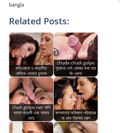
bangla
Related Posts:
chuda chudi golpo
বাড়িওয়ালা ও ভাড়াটিয়া
পুরোনো সেই ভোদার কথা যায়
বৌদিকে যেভাবে চুদলাম
কি ভোলা
choti golpo net আমি
আমার বান্ধবী এবং আমার
কলকাতার অভিজাত পরিবারের
মেয়ে
মা বোন থ্রিসাম সেক্স