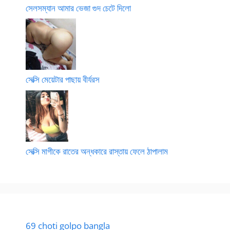
সেলসম্যান আমার ভেজা গুদ চেটে দিলো
সেক্সি মেয়েটার পাছায় বীর্যরস
সেক্সি মাগীকে রাতের অন্ধকারে রাস্তায় ফেলে ঠাপালাম
69 choti golpo bangla