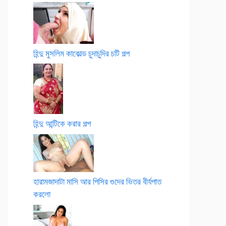
হিন্দু মুসলিম কাকোল্ড চুদাচুদির চটি গল্প
হিন্দু আন্টিকে করার গল্প
হারামজাদাটা মাসি আর পিসির গুদের ভিতর বীর্যপাত
করলো