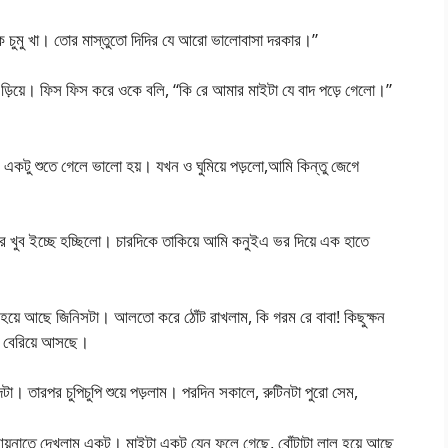
 চুমু খা। তোর মাস্তুতো দিদির যে আরো ভালোবাসা দরকার।”
ড়িয়ে। ফিস ফিস করে ওকে বলি, “কি রে আমার মাইটা যে বাদ পড়ে গেলো।”
 একটু শুতে গেলে ভালো হয়। যখন ও ঘুমিয়ে পড়লো,আমি কিন্তু জেগে
র খুব ইচ্ছে হচ্ছিলো। চারদিকে তাকিয়ে আমি কনুইএ ভর দিয়ে এক হাতে
য়ে আছে জিনিসটা। আলতো করে ঠোঁট রাখলাম, কি গরম রে বাবা! কিছুক্ষন
ো বেরিয়ে আসছে।
টা। তারপর চুপিচুপি শুয়ে পড়লাম। পরদিন সকালে, রুটিনটা পুরো সেম,
়নাতে দেখলাম একটু। মাইটা একটু যেন ফুলে গেছে, বোঁটাটা লাল হয়ে আছে