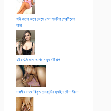
হর্নি গুদের জলে ভেসে গেল পরকীয়া প্রেমিকের
বাড়া
হট সেক্সি মাল চোদার নতুন চটি গল্প
স্বামীর সাথে বিকৃত চোদাচুদির সুখহিন যৌন জীবন