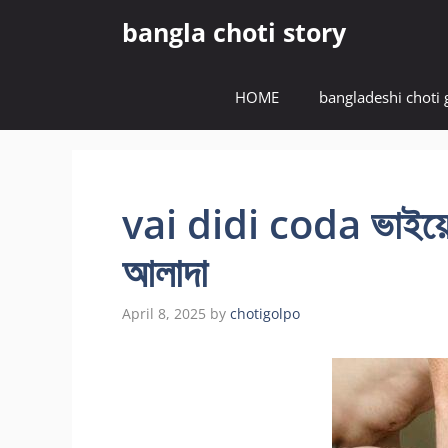
Skip
bangla choti story
to
content
HOME
bangladeshi choti 
vai didi coda ভাইয়ের
আলাদা
April 8, 2025
by
chotigolpo