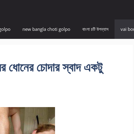
golpo
new bangla choti golpo
বাংলা চটি উপন্যাস
vai bo
 ধোনের চোদার স্বাদ একটু