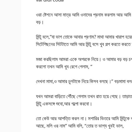
ওরা ষ্টেশনে আসা মাত্র আমি ওনাদের প্রনাম করলাম আর আমি
বড়।
মিন্টু বলে,”যা ভাগ তোকে আবার প্রণাম? মাথা আমার খারাপ হয়
সিটেপিছনের সিটটাতে আমি আর মিন্টু বসে খুব গল্প করতে কর
মজা করছিলাম আমরা একে অপরকে নিয়ে। ও আমার বড় বড় চ
করলো তখন আমি খুব রেগে গেলাম, “
দেখনা মামা,ও আমার চুলটাকে নিয়ে কিসব বলছে।” বড়মামা ব
যখন আমরা বাড়িতে পৌঁছে গেলাম তখন রাত হয়ে গেছে। তাড়
মিন্টু একসঙ্গে শুবো,আর গল্পো করবো।
তো কেউ আর আপত্তি করল না। মশারির ভিতরে আমি মিন্টুকে বলি, 
আছে, মলি ওর নাম” আমি বলি, “তোর ত ভাগ্য খুবই ভাল,