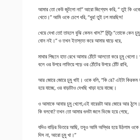
আমার তো কেউ জুটলো না!” আরো জিগ্যেস করি, “ তুই কি ওকে চুমু
খেতে।” আমি ওকে চেপে ধরি, “ধুর! তুই ঢপ মারছিস!
খেয়ে দেখা তো! তাহলে বুঝি কেমন খাস?” মিন্টুঃ “তোকে কে
বোন নই।” ও তখন ইতস্তত করে আমার ঘাড়ে ধরে,
মাথার পিছনে হাত রেখে আমার ঠোঁটে আলতো করে চুমু খেলো। আম
বলে ওর উপরে লাফিয়ে পড়ে ওর ঠোঁটের উপরে ঠোঁট রাখি,
আর জোরে জোরে চুমু খাই। ওকে বলি, “কি রে? এইটা কিরকম হল
হয়ে যাচ্ছে, ওর বাড়াটাও দেখছি খাড়া হয়ে যাচ্ছে।
ও আমাকে আবার চুমু খেলো,এই বারেরটা আর জোরে আর ঠুসে
কি বলবো? তখন তো আমার গুদটা জলে ভিজে হয়ে গেছে,
যদিও বাড়ির ভিতরে আছি, তবুও আমি অস্থির হয়ে উঠলাম ওকে 
দিস না, আরো চুমু খা।”