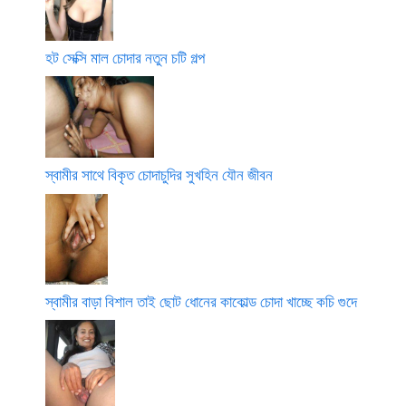
হট সেক্সি মাল চোদার নতুন চটি গল্প
স্বামীর সাথে বিকৃত চোদাচুদির সুখহিন যৌন জীবন
স্বামীর বাড়া বিশাল তাই ছোট ধোনের কাকোল্ড চোদা খাচ্ছে কচি গুদে