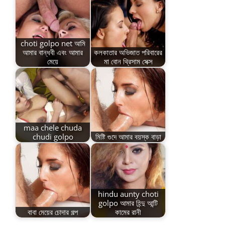
choti golpo net আমি
আমার বান্ধবী এবং আমার
কলকাতার অভিজাত পরিবারের
মেয়ে
মা বোন থ্রিসাম সেক্স
maa chele chuda
chudi golpo
মিষ্টি গুদে আমার বয়স্ক বাড়া
hindu aunty choti
golpo আমার হিন্দু আন্টি
বাবা মেয়ের চোদার গল্প
কামের রানী