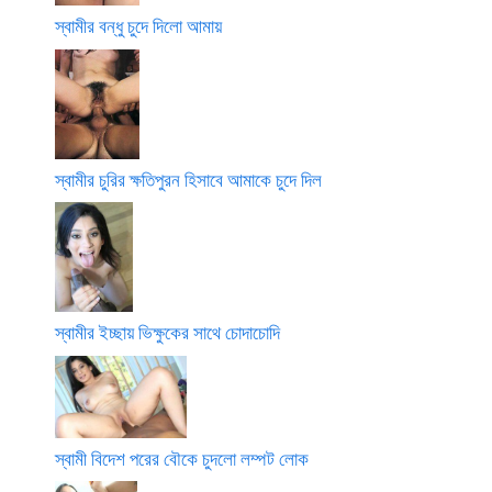
স্বামীর বন্ধু চুদে দিলো আমায়
স্বামীর চুরির ক্ষতিপুরন হিসাবে আমাকে চুদে দিল
স্বামীর ইচ্ছায় ভিক্ষুকের সাথে চোদাচোদি
স্বামী বিদেশ পরের বৌকে চুদলো লম্পট লোক