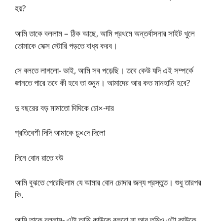
হয়?
আমি তাকে বললাম – ঠিক আছে, আমি প্রথমে অন্তর্বাসনার সাইট খুলে
তোমাকে সেক্স স্টোরি পড়তে বাধ্য করব।
সে বলতে লাগলো- ভাই, আমি সব পড়েছি। তবে কেউ যদি এই সম্পর্কে
জানতে পারে তবে কী হবে তা শুনুন। আমাদের আর কত মানহানি হবে?
দু বছরের বড় মামাতো দিদিকে চো×-দার
প্রতিবেশী দিদি আমাকে চু×দে দিলো
দিনে বোন রাতে বউ
আমি বুঝতে পেরেছিলাম যে আমার বোন চোদার জন্য প্রস্তুত। শুধু তারপর
কি.
আমি তাকে বললাম- এটা আমি কাউকে বলবো না আর তুমিও এটা কাউকে