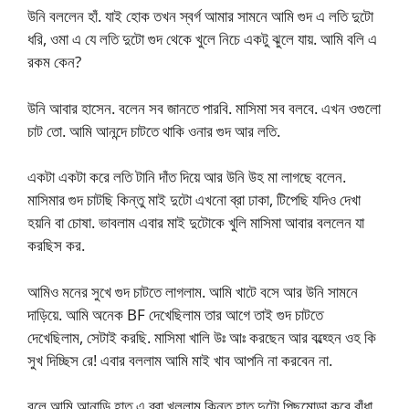
উনি বললেন হাঁ. যাই হোক তখন স্বর্গ আমার সামনে আমি গুদ এ লতি দুটো
ধরি, ওমা এ যে লতি দুটো গুদ থেকে খুলে নিচে একটু ঝুলে যায়. আমি বলি এ
রকম কেন?
উনি আবার হাসেন. বলেন সব জানতে পারবি. মাসিমা সব বলবে. এখন ওগুলো
চাট তো. আমি আনন্দে চাটতে থাকি ওনার গুদ আর লতি.
একটা একটা করে লতি টানি দাঁত দিয়ে আর উনি উহ মা লাগছে বলেন.
মাসিমার গুদ চাটছি কিন্তু মাই দুটো এখনো ব্রা ঢাকা, টিপেছি যদিও দেখা
হয়নি বা চোষা. ভাবলাম এবার মাই দুটোকে খুলি মাসিমা আবার বললেন যা
করছিস কর.
আমিও মনের সুখে গুদ চাটতে লাগলাম. আমি খাটে বসে আর উনি সামনে
দাড়িয়ে. আমি অনেক BF দেখেছিলাম তার আগে তাই গুদ চাটতে
দেখেছিলাম, সেটাই করছি. মাসিমা খালি উঃ আঃ করছেন আর বল্হ্হেন ওহ কি
সুখ দিচ্ছিস রে! এবার বললাম আমি মাই খাব আপনি না করবেন না.
বলে আমি আনাড়ি হাত এ ব্রা খুললাম কিন্তু হাত দুটো পিছমোড়া করে বাঁধা