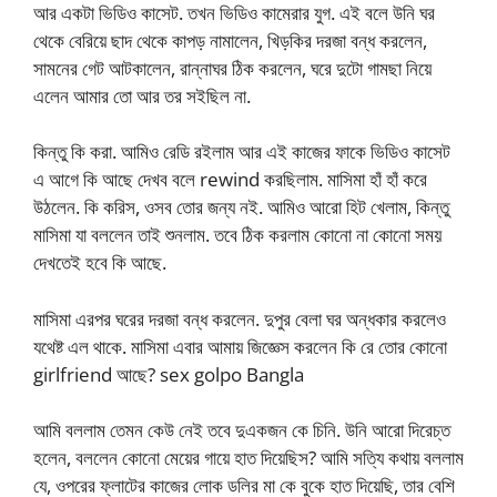
আর একটা ভিডিও কাসেট. তখন ভিডিও কামেরার যুগ. এই বলে উনি ঘর
থেকে বেরিয়ে ছাদ থেকে কাপড় নামালেন, খিড়কির দরজা বন্ধ করলেন,
সামনের গেট আটকালেন, রান্নাঘর ঠিক করলেন, ঘরে দুটো গামছা নিয়ে
এলেন আমার তো আর তর সইছিল না.
কিন্তু কি করা. আমিও রেডি রইলাম আর এই কাজের ফাকে ভিডিও কাসেট
এ আগে কি আছে দেখব বলে rewind করছিলাম. মাসিমা হাঁ হাঁ করে
উঠলেন. কি করিস, ওসব তোর জন্য নই. আমিও আরো হিট খেলাম, কিন্তু
মাসিমা যা বললেন তাই শুনলাম. তবে ঠিক করলাম কোনো না কোনো সময়
দেখতেই হবে কি আছে.
মাসিমা এরপর ঘরের দরজা বন্ধ করলেন. দুপুর বেলা ঘর অন্ধকার করলেও
যথেষ্ট এল থাকে. মাসিমা এবার আমায় জিজ্ঞেস করলেন কি রে তোর কোনো
girlfriend আছে? sex golpo Bangla
আমি বললাম তেমন কেউ নেই তবে দুএকজন কে চিনি. উনি আরো দিরেচ্ত
হলেন, বললেন কোনো মেয়ের গায়ে হাত দিয়েছিস? আমি সত্যি কথায় বললাম
যে, ওপরের ফ্লাটের কাজের লোক ডলির মা কে বুকে হাত দিয়েছি, তার বেশি