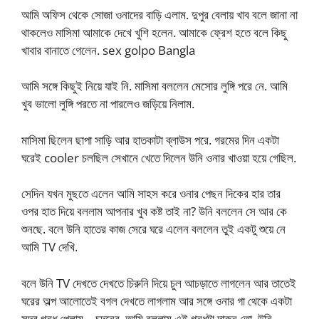
আমি অফিস থেকে সোজা ওনাদের বাড়ি এলাম. দুপুর বেলায় খাব বলে জানা না
থাকলেও মাসিমা আমাকে দেখে খুশি হলেন. আমাকে ফ্রেশ হতে বলে কিছু
খাবার বানাতে গেলেন. sex golpo Bangla
আমি সঙ্গে কিছুই নিয়ে যাই নি. মাসিমা বললেন মেসোর লুঙ্গি পরে নে. আমি
খুব ভালো লুঙ্গি পরতে না পারলেও জড়িয়ে নিলাম.
মাসিমা ছিলেন ছাপা সাড়ি আর হাতকাটা ব্লাউস পরে. গরমের দিন একটা
ঘরেই cooler চলছিল সেখানে খেতে দিলেন উনি ওনার খাওয়া হয়ে গেছিল.
সেদিন যখন মুছতে এলেন আমি সাহস করে ওনার পেছন দিকের হার তার
ওপর হাত দিয়ে বললাম আপনার খুব কষ্ট তাই না? উনি বললেন সে আর কে
শুনছে. বলে উনি হাতের কাজ সেরে ঘরে এলেন বললেন তুই একটু শুয়ে নে
আমি TV দেখি.
বলে উনি TV দেখতে দেখতে চিরুনি দিয়ে চুল আচড়াতে লাগলেন আর তাতেই
ঘরের অল্প আলোতেই বগল দেখতে লাগলাম আর সঙ্গে ওনার গা থেকে একটা
সুন্দর গন্ধ পেলাম – চন্দনের. আমি বললাম এই গন্ধটা দারুন তো. উনি