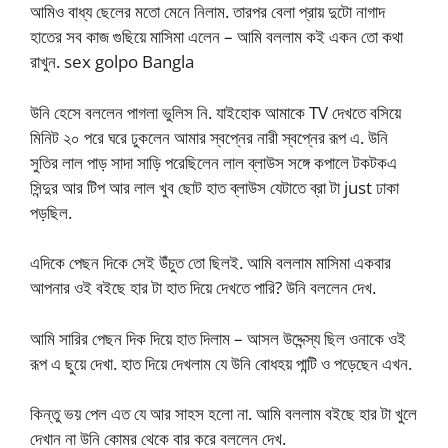
আমিও বাধ্য ছেলের মতো মেনে নিলাম. তারপর বেলা প্রায় দুটো নাগাদ
হাতের সব কাজ গুছিয়ে মাসিমা এলেন – আমি বললাম কই একন তো কথা
রাখুন. sex golpo Bangla
উনি হেসে বললেন পাগলা ভুলিস নি. যাইহোক আমাকে TV দেখতে বসিয়ে
মিনিট ২০ পরে ঘরে ঢুকলেন আমার স্বপ্নের নারী স্বপ্নের রূপ এ. উনি
সুতির লাল পাড় সাদা সাড়ি পরেছিলেন লাল ব্লাউস সঙ্গে কপালে টকটকএ
সিন্দুর আর টিপ আর লাল খুব ছোট হাত ব্লাউস যেটাতে ব্রা টা just ঢাকা
পড়ছিল.
এদিকে পেছন দিকে সেই উঁচুত তো ছিলই. আমি বললাম মাসিমা একবার
আপনার ওই বইছে হার টা হাত দিয়ে দেখতে পারি? উনি বললেন দেখ.
আমি সারির পেছন দিক দিয়ে হাত দিলাম – আসল উদ্দেন্স্য ছিল ওনাকে ওই
রূপ এ ছুয়ে দেখা. হাত দিয়ে দেখলাম যে উনি বোধহয় পান্টি ও পড়েছেন এখন.
কিন্তু ভয় পেল এত যে আর সাহস হলো না. আমি বললাম বইছে হার টা খুলে
দেখান না উনি কোমর থেকে বার করে বললেন দেখ.