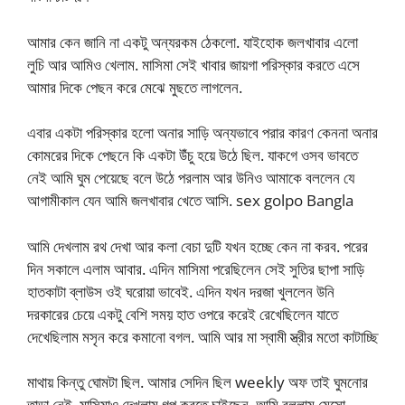
আমার কেন জানি না একটু অন্যরকম ঠেকলো. যাইহোক জলখাবার এলো
লুচি আর আমিও খেলাম. মাসিমা সেই খাবার জায়গা পরিস্কার করতে এসে
আমার দিকে পেছন করে মেঝে মুছতে লাগলেন.
এবার একটা পরিস্কার হলো অনার সাড়ি অন্যভাবে পরার কারণ কেননা অনার
কোমরের দিকে পেছনে কি একটা উঁচু হয়ে উঠে ছিল. যাকগে ওসব ভাবতে
নেই আমি ঘুম পেয়েছে বলে উঠে পরলাম আর উনিও আমাকে বললেন যে
আগামীকাল যেন আমি জলখাবার খেতে আসি. sex golpo Bangla
আমি দেখলাম রথ দেখা আর কলা বেচা দুটি যখন হচ্ছে কেন না করব. পরের
দিন সকালে এলাম আবার. এদিন মাসিমা পরেছিলেন সেই সুতির ছাপা সাড়ি
হাতকাটা ব্লাউস ওই ঘরোয়া ভাবেই. এদিন যখন দরজা খুললেন উনি
দরকারের চেয়ে একটু বেশি সময় হাত ওপরে করেই রেখেছিলেন যাতে
দেখেছিলাম মসৃন করে কমানো বগল. আমি আর মা স্বামী স্ত্রীর মতো কাটাচ্ছি
মাথায় কিন্তু ঘোমটা ছিল. আমার সেদিন ছিল weekly অফ তাই ঘুমনোর
তাড়া নেই. মাসিমাও দেখলাম গল্প করতে চাইছেন. আমি বললাম মেসো