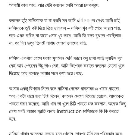
আগামী কাল আয়. আর যেটা বললেন সেটা আরো চমকপ্রদ.
বললেন তুই মাসিমাকে যা যা করবি সব আমি video তে দেখব আমি চাই
মাসিমাকে তুই কষ্ট দিয়ে দিয়ে ভালবাস – মাসিমা খুব কষ্ট পেয়ে আরাম পায়.
তবে এমন করিস না যাতে ওনার খুব লাগে. আমি কি বলব বুঝতে পারছিলাম
না. পর দিন দুপুর তিনটে নাগাদ সোজা ওনাদের বাড়ি.
মাসিমা একগাল হেসে দরজা খুললেন দেখি পরনে শুধু ছাপা শাড়ি ব্লাউস ব্রা
নেই আর পেছনের উঁচু তাও নেই. আমি জিগ্যেস করাতে বললেন মেসো খুলে
দিয়েছে আর বলেছে আমার সঙ্গে কথা হয়ে গেছে.
আমায় একটু বিশ্রাম নিতে বলে মাসিমা গেলেন রান্নাঘর এ খাবার বাড়তে
আর একটা খামে ভরা চিঠি দিলেন, বললেন মেসো দিয়েছে তোকে. আমাকেও
পড়তে বারণ করেছে. আমি খাম তা খুলে চিঠি পড়তে শুরু করলাম. অনেক কিছু
লেখা সবই আমার প্রতি অনার instruction মাসিমাকে কি কি করতে
হবে.
মাসিমা খাবার আনলেন দুজনে বসে খেলাম, তারপর উনি সব পরিস্কার করে