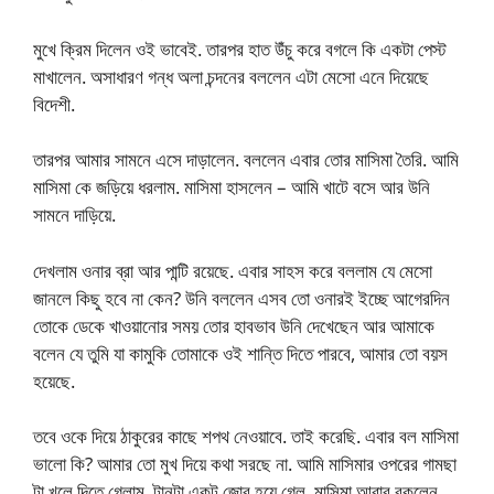
মুখে ক্রিম দিলেন ওই ভাবেই. তারপর হাত উঁচু করে বগলে কি একটা পেস্ট
মাখালেন. অসাধারণ গন্ধ অলা চন্দনের বললেন এটা মেসো এনে দিয়েছে
বিদেশী.
তারপর আমার সামনে এসে দাড়ালেন. বললেন এবার তোর মাসিমা তৈরি. আমি
মাসিমা কে জড়িয়ে ধরলাম. মাসিমা হাসলেন – আমি খাটে বসে আর উনি
সামনে দাড়িয়ে.
দেখলাম ওনার ব্রা আর পান্টি রয়েছে. এবার সাহস করে বললাম যে মেসো
জানলে কিছু হবে না কেন? উনি বললেন এসব তো ওনারই ইচ্ছে আগেরদিন
তোকে ডেকে খাওয়ানোর সময় তোর হাবভাব উনি দেখেছেন আর আমাকে
বলেন যে তুমি যা কামুকি তোমাকে ওই শান্তি দিতে পারবে, আমার তো বয়স
হয়েছে.
তবে ওকে দিয়ে ঠাকুরের কাছে শপথ নেওয়াবে. তাই করেছি. এবার বল মাসিমা
ভালো কি? আমার তো মুখ দিয়ে কথা সরছে না. আমি মাসিমার ওপরের গামছা
টা খুলে দিতে গেলাম. টানটা একটু জোর হয়ে গেল. মাসিমা আবার বকলেন,