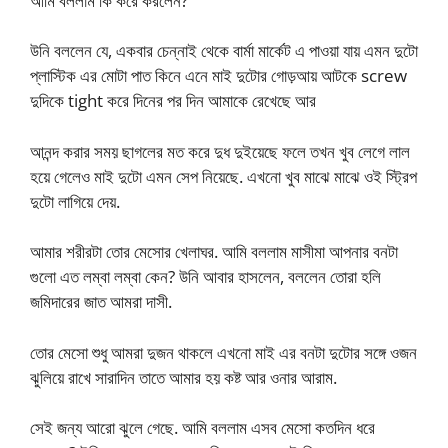
আমি বললাম কি করে করলেন?
উনি বললেন যে, একবার চেন্নাই থেকে বার্মা মার্কেট এ পাওয়া যায় এমন দুটো
প্লাস্টিক এর মোটা পাত কিনে এনে মাই দুটোর গোড়আয় আটকে screw
দুদিকে tight করে দিনের পর দিন আমাকে রেখেছে আর
আনন্দ করার সময় ছাগলের মত করে দুধ দুইয়েছে ফলে তখন খুব লেগে লাল
হয়ে গেলেও মাই দুটো এমন সেপ নিয়েছে. এখনো খুব মাঝে মাঝে ওই স্ট্রিপ
দুটো লাগিয়ে দেয়.
আমার শরীরটা তোর মেসোর খেলাঘর. আমি বললাম মাসীমা আপনার বনটা
গুলো এত লম্বা লম্বা কেন? উনি আবার হাসলেন, বললেন তোরা হলি
জমিদারের জাত আমরা দাসী.
তোর মেসো শুধু আমরা দুজন থাকলে এখনো মাই এর বনটা দুটোর সঙ্গে ওজন
ঝুলিয়ে রাখে সারাদিন তাতে আমার হয় কষ্ট আর ওনার আরাম.
সেই জন্য আরো ঝুলে গেছে. আমি বললাম এসব মেসো কতদিন ধরে