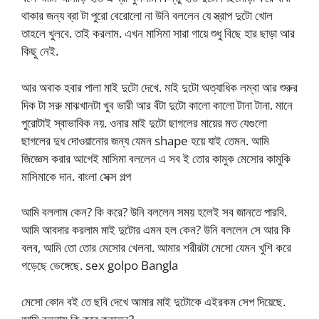
থাকার জন্য ব্রা টা পুরো বেরোলো না উনি বললেন যে স্ত্রাপ দুটো খোল
তাহলে খুলবে. তাই করলাম. এখন মাসিমা সারা গায়ে শুধু বিছে হার ছাড়া আর
কিছু নেই.
আর অবাক হবার পালা মাই দুটো দেখে. মাই দুটো অত্যাধিক লম্বা আর শুরুর
দিক টা সরু মাঝখানটা খুব ভারী আর বঁটা দুটো কালো কালো টানা টানা. মানে
পুরোটাই স্বাভাবিক নয়. ওনার মাই দুটো ছাগলের মায়ের মত যেগুলো
ছাগলের দুধ দোওয়ানোর জন্য যেমন shape হয়ে যাই তেমন. আমি
জিজ্ঞেস করার আগেই মাসিমা বললেন এ সব ই তোর কামুক মেসোর কামুকি
মাসিমাকে দান. বাংলা সেক্স গল্প
আমি বললাম কেন? কি করে? উনি বললেন সময় হলেই সব জানতে পারবি.
আমি আবদার করলাম মাই দুটোর এমন হল কেন? উনি বললেন সে আর কি
বলব, আমি তো তোর মেসোর খেলনা. আমার শরীরটা মেসো যেমন খুশি করে
গড়েছে ভেঙ্গেছে. sex golpo Bangla
মেসো কোন বই তে ছবি দেখে আমার মাই দুটোকে এইরকম সেপ দিয়েছে.