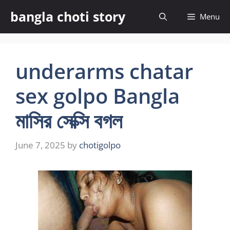
Skip
bangla choti story
Menu
to
content
underarms chatar
sex golpo Bangla
মাসির সেক্সি বগল
June 7, 2025
by
chotigolpo