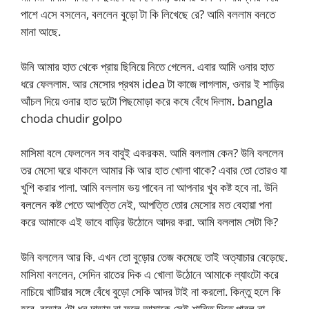
পাশে এসে বসলেন, বললেন বুড়ো টা কি লিখেছে রে? আমি বললাম বলতে
মানা আছে.
উনি আমার হাত থেকে প্রায় ছিনিয়ে নিতে গেলেন. এবার আমি ওনার হাত
ধরে ফেললাম. আর মেসোর প্রথম idea টা কাজে লাগলাম, ওনার ই শাড়ির
আঁচল দিয়ে ওনার হাত দুটো পিছমোড়া করে কষে বেঁধে দিলাম. bangla
choda chudir golpo
মাসিমা বলে ফেললেন সব বাবুই একরকম. আমি বললাম কেন? উনি বললেন
তর মেসো ঘরে থাকলে আমার কি আর হাত খোলা থাকে? এবার তো তোরও যা
খুশি করার পালা. আমি বললাম ভয় পাবেন না আপনার খুব কষ্ট হবে না. উনি
বললেন কষ্ট পেতে আপত্তি নেই, আপত্তি তোর মেসোর মত বেহায়া পনা
করে আমাকে এই ভাবে বাড়ির উঠোনে আদর করা. আমি বললাম সেটা কি?
উনি বললেন আর কি. এখন তো বুড়োর তেজ কমেছে তাই অত্যাচার বেড়েছে.
মাসিমা বললেন, সেদিন রাতের দিক এ খোলা উঠোনে আমাকে ল্যাংটো করে
নাচিয়ে খাটিয়ার সঙ্গে বেঁধে বুড়ো সেকি আদর টাই না করলো. কিন্তু হলে কি
হবে. বুড়োর টো ধন দাড়ায় না ফলে আমাকে সেই শান্তি দিতে পারল না.