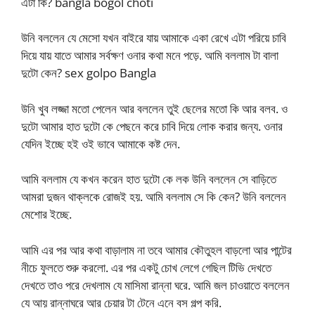
এটা কি? bangla bogol choti
উনি বললেন যে মেসো যখন বাইরে যায় আমাকে একা রেখে এটা পরিয়ে চাবি
দিয়ে যায় যাতে আমার সর্বক্ষণ ওনার কথা মনে পড়ে. আমি বললাম টা বালা
দুটো কেন? sex golpo Bangla
উনি খুব লজ্জা মতো পেলেন আর বললেন তুই ছেলের মতো কি আর বলব. ও
দুটো আমার হাত দুটো কে পেছনে করে চাবি দিয়ে লোক করার জন্য. ওনার
যেদিন ইচ্ছে হই ওই ভাবে আমাকে কষ্ট দেন.
আমি বললাম যে কখন করেন হাত দুটো কে লক উনি বললেন সে বাড়িতে
আমরা দুজন থাক্লকে রোজই হয়. আমি বললাম সে কি কেন? উনি বললেন
মেশোর ইচ্ছে.
আমি এর পর আর কথা বাড়ালাম না তবে আমার কৌতুহল বাড়লো আর পান্টের
নীচে ফুলতে শুরু করলো. এর পর একটু চোখ লেগে গেছিল টিভি দেখতে
দেখতে তাও পরে দেখলাম যে মাসিমা রান্না ঘরে. আমি জল চাওয়াতে বললেন
যে আয় রান্নাঘরে আর চেয়ার টা টেনে এনে বস গল্প করি.