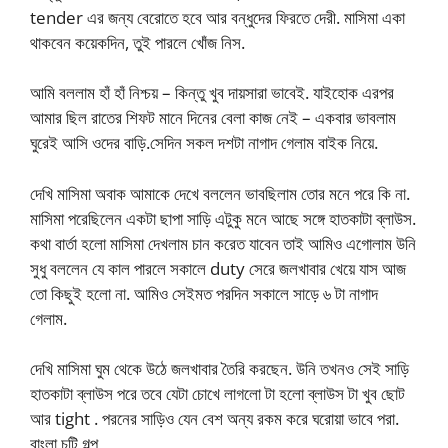
tender এর জন্য বেরোতে হবে আর বন্ধুদের ফিরতে দেরী. মাসিমা একা
থাকবেন কয়েকদিন, তুই পারলে খোঁজ নিস.
আমি বললাম হাঁ হাঁ নিশ্চয় – কিন্তু খুব দায়সারা ভাবেই. যাইহোক এরপর
আমার ছিল রাতের শিফট মানে দিনের বেলা কাজ নেই – একবার ভাবলাম
ঘুরেই আসি ওদের বাড়ি.সেদিন সকল দশটা নাগাদ গেলাম বাইক নিয়ে.
দেখি মাসিমা অবাক আমাকে দেখে বললেন ভাবছিলাম তোর মনে পরে কি না.
মাসিমা পরেছিলেন একটা ছাপা সাড়ি এটুকু মনে আছে সঙ্গে হাতকাটা ব্লাউস.
কথা বার্তা হলো মাসিমা দেখলাম চান করেত যাবেন তাই আমিও এগোলাম উনি
সুধু বললেন যে কাল পারলে সকালে duty সেরে জলখাবার খেয়ে যাস আজ
তো কিছুই হলো না. আমিও সেইমত পরদিন সকালে সাড়ে ৬ টা নাগাদ
গেলাম.
দেখি মাসিমা ঘুম থেকে উঠে জলখাবার তৈরি করছেন. উনি তখনও সেই সাড়ি
হাতকাটা ব্লাউস পরে তবে যেটা চোখে লাগলো টা হলো ব্লাউস টা খুব ছোট
আর tight . পরনের সাড়িও যেন বেশ অন্য রকম করে ঘরোয়া ভাবে পরা.
বাংলা চটি গল্প