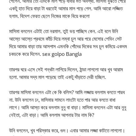
গেলেন. আমার তো এদিকে মাল পড়ে যাবার মত অবস্থা. মাসিমা বুঝতে পেরে
একটু হাত দিয়ে বাড়া টা ধরতেই আমার মাল পড়ে গেল. আমি আরো লজ্জিত
হলাম. বিদেশ ফেরত ছেলে নিজের মাকে বিয়ে করলো
মাসিমা বললেন এটাই তো নরমাল. তুই ভয় পাচ্ছিস কেন. এই বলে উনি
আস্তে আস্তে প্রথমে কাঁচি দিয়ে লম্বা চুল আর পরে মেসোর শেভিং সেট
দিয়ে আমার বাড়া তার আসপাস এমনকি পোঁদের দিকের সব চুল কমিয়ে একদম
চকচকে করে দিলেন. sex golpo Bangla
তারপর ঘরে এসে সেই গন্ধটা লাগিয়ে দিলেন, ঠান্ডা লাগলো আর খুব আরাম
হলো. আমার সদ্য মাল পড়েছে তাই একটু দাঁড়াতে দেরী হচ্ছিল.
তারপর মাসিমা বললেন এটা কে কি বলিস? আমি লজ্জায় বললাম বলতে পারব
না. উনি বললেন ঢং, মাসিমার সামনে লাংটো হতে পার আর বলতে বাধা
লাগে। আমি আস্ত করে বললাম নুনু বা বাড়া। মাসিমা বললেন এটা আর নুনু
নেইতা, এটা বাড়া। আমি বললাম আপনার টার নাম কি?
উনি বললেন, খুব পরিস্কার করে, গুদ। এবার আমার লজ্জা কাটতে লাগলো।