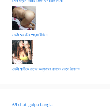
সেলসম্যান আমার ভেজা গুদ চেটে দিলো
সেক্সি মেয়েটার পাছায় বীর্যরস
সেক্সি মাগীকে রাতের অন্ধকারে রাস্তায় ফেলে ঠাপালাম
69 choti golpo bangla