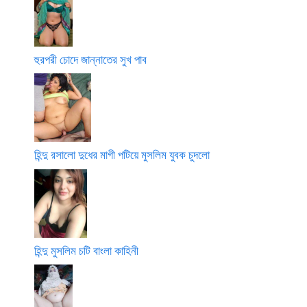
হুরপরী চোদে জান্নাতের সুখ পাব
হিন্দু রসালো দুধের মাগী পটিয়ে মুসলিম যুবক চুদলো
হিন্দু মুসলিম চটি বাংলা কাহিনী