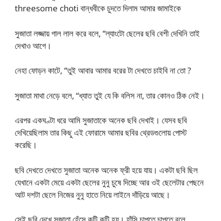
threesome choti বান্ধবীকে চুদতে দিলাম আমার জামাইকে
সুজাতা লজ্জায় গাল লাল করে বলে, “ল্যাংটো ছেলের ছবি বেশী দেখিনি তাই
দেখাও আগে।
নেহা ফোড়ন কাটে, “তুই আবার আমার বরের টা দেখতে চাইবি না তো ?
সুজাতা মাথা নেড়ে বলে, “ধ্যাত তুই যে কি বলিস না, তার কোনও ঠিক নেই।
এরপর একঘণ্টা ধরে আমি সুজাতাকে অনেক ছবি দেখাই। যেসব ছবি
দেখিয়েছিলাম তার কিছু এই ফোরামে আমার ছবির থ্রেডগুলোয় পোস্ট
করেছি।
ছবি দেখতে দেখতে সুজাতা অনেক অনেক ফ্রী হয়ে যায়। একটা ছবি ছিল
যেখানে একটা মেয়ে একটা ছেলের নুনু চুষে দিচ্ছে আর ওই ছেলেটার পেছনে
আট দশটা ছেলে নিজের নুনু হাতে নিয়ে লাইনে দাঁড়িয়ে আছে।
সেই ছবি দেখে সুজাতা হেঁসে কুটি কুটি হয়। হাঁসি চাপতে চাপতে বলে,