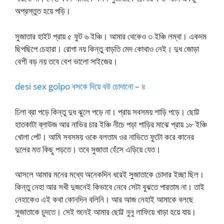
অপ্রস্তুত হয়ে পড়ি।
সুজাতার হাইট প্রায় ৫ ফুট ৬ ইঞ্চি। আমার থেকেও ৩ ইঞ্চি লম্বা। একদম
ছিপছিপে চেহারা। রোগা নয় কিন্তু বাড়তি মেদ কোথাও নেই। দুধ জোড়া
বেশী বড় নয় তবে বেশ ভালো সাইজের।
desi sex golpo বসকে দিয়ে বউ চোদানো – ৪
ঢিলা ব্রা পড়ে কিন্তু দুধ ঝুলে পড়ে না। প্রায় সবসময় শাড়ি পড়ে। ছোট্ট
হাতকাটা ব্লাউজ আর নাভির চার ইঞ্চি নীচে পড়া শাড়ির মাঝে প্রায় ১৮ ইঞ্চি
খোলা পেট। আমি সবসময় ওকে বলতাম ওর নাভিতে ফুটো করে কানের
দুলের মত কিছু পড়তে। তবে সুজাতা হেঁসে এড়িয়ে যেত।
আসলে আমার মনের মধ্যে অনেকদিন ধরেই সুজাতাকে চোদার ইচ্ছা ছিল।
কিন্তু নেহা আর সখী দুজনেই কিভাবে নেবে সেটা বুঝতে পারতাম না। তাই
নেহাকেও এই কথা কোনদিন বলিনি। আর আজ নেহাই আমাকে বলছে
সুজাতাকে চুদতে। সেই শুনেই আমার ছোট্ট নুনু লাফিয়ে খাড়া হয়ে যায়।