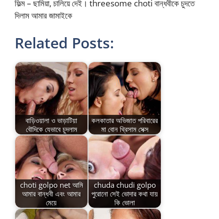
ফিল্ম – ছামিয়া, চালিয়ে দেই। threesome choti বান্ধবীকে চুদতে
দিলাম আমার জামাইকে
Related Posts:
বাড়িওয়ালা ও ভাড়াটিয়া
কলকাতার অভিজাত পরিবারের
বৌদিকে যেভাবে চুদলাম
মা বোন থ্রিসাম সেক্স
choti golpo net আমি
chuda chudi golpo
আমার বান্ধবী এবং আমার
পুরোনো সেই ভোদার কথা যায়
মেয়ে
কি ভোলা