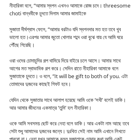
নীহারিকা বলে, “আমার স্বপন এখনও আমাকে রোজ চদে। threesome
choti বান্ধবীকে চুদতে দিলাম আমার জামাইকে
সুজাতা দীর্ঘশ্বাস ফেলে, “আমার বরটাও যদি স্বপনদার মত হত তবে খুব
ভালো হত।এরপর আমার জুতো খোলার শব্দে ওরা বুঝে যায় যে আমি ঘরে
পৌঁছে গিয়েছি।
ওরা ওদের চোদাচুদির গল্প থামিয়ে দিয়ে বাইরে চলে আসে। আমার সাথে
আগের মত স্বাভাবিক গল্প করে। সেদিন রাতে নীহারিকা আমাকে বলে
সুজাতাকে চুদতে। ও বলে, “It will be gift to both of you. এটা
তোমাদের দুজনের কাছেই গিফট হবে।
যেদিন থেকে সুজাতার সাথে আলাপ হয়েছে আমি ওকে ‘সখী’ বলেই ডাকি।
আর আমার জীবনের একমাত্র ‘তুমি’ হল নীহারিকা।
ওকে আমি সবসময় ছোট করে নেহা বলে ডাকি। আর একটা নাম আছে তবে
সেটা শুধু আমাদের দুজনের জন্যে। দুঃখিত সেই নাম আমি এখানে লিখতে
পারবো না। নেহা যখন আমাকে বলল সুজাতাকে চোদার কথা আমি একটু