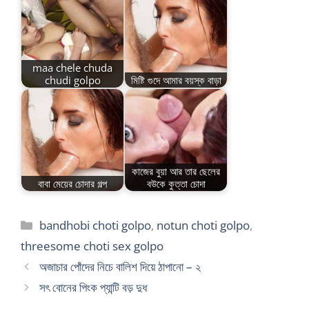
maa chele chuda
chudi golpo
মিষ্টি গুদে আমার বয়স্ক বাড়া
কাজের বুয়া আর তার ছেলের
বাবা মেয়ের চোদার গল্প
বউকে কুত্তা চোদা
Categories
bandhobi choti golpo
,
notun choti golpo
,
threesome choti sex golpo
অজাচার পোঁদের নিচে বালিশ দিয়ে ঠাপানো – ২
সৎ বোনের পিংক প্যান্টি বড় দুধ