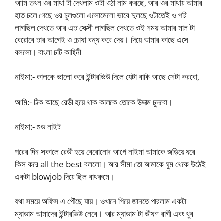
আমি তখন ওর মাথা টা দেখলাম ওটা ওঠা নাম করছে, আর ওর মাথায় আমার
হাত চলে গেছে ওর চুলগুলো এলোমেলো ভাবে দুলছে ওটাতেই ও পরি
লাগছিল দেখতে আর এত সেক্সী লাগছিল দেখতে ওই সময় আমার মাল টা
বেরোবে তার আগেই ও চোষা বন্ধ করে দেয়। দিয়ে আমার কাছে এসে
বললো। বাংলা চটি কাহিনী
নাইমা:- কালকে ভালো করে ইন্টারভিউ দিলে যেটা বাকি আছে সেটা করবো,
আমি:- ঠিক আছে রেডী হয়ে থাক কালকে তোকে উদ্দাম চুদবো।
নাইমা:- গুড নাইট
পরের দিন সকালে রেডী হয়ে বেরোনোর আগে নাইমা আমাকে জড়িয়ে ধরে
কিস করে all the best বললো। আর সীমা তো আমাকে ঘুম থেকে উঠেই
একটা blowjob দিয়ে ছিল বাথরুমে।
যথা সময়ে অফিস এ পৌঁছে যায়। ওখানে গিয়ে জানতে পারলাম একটা
ম্যাডাম আমাদের ইন্টারভিউ নেবে। আর ম্যাডাম টা ভীষণ রাগী এবং খুব