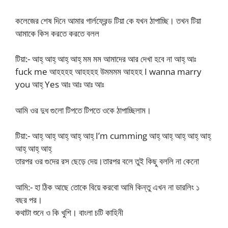
কলেজের শেষ দিনে আমার গার্লফ্রেন্ড টিয়া কে যখন ঠাপাচ্ছি। তখন টিয়া
আমাকে কিস করতে করতে বলল
টিয়া:- আহ্ আহ্ আহ্ আহ্ মম মম আমাদের আর দেখা হবে না আহ্ আঃ
fuck me আহহহহ আহহহহ উমমমম আহহহ I wanna marry
you আহ্ Yes আঃ আঃ আঃ আঃ
আমি ওর দুধ গুলো টিপতে টিপতে ওকে ঠাপাচ্ছিলাম।
টিয়া:- আহ্ আহ্ আহ্ আহ্ আহ্ I’m cumming আহ্ আহ্ আহ্ আহ্ আহ্
আহ্ আহ্ আহ্
তারপর ওর গুদের রস ছেড়ে দেয়।তারপর বলে তুই কিছু বললি না কেনো
আমি:- হা ঠিক আছে তোকে বিয়ে করবো আমি কিন্তু এখন না ডারলিং ১
বছর পর।
কথাটা শুনে ও কি খুশি। বাংলা চটি কাহিনী