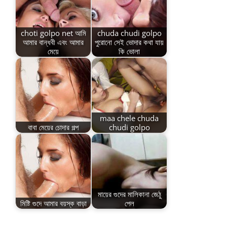
choti golpo net আমি
chuda chudi golpo
আমার বান্ধবী এবং আমার
পুরোনো সেই ভোদার কথা যায়
মেয়ে
কি ভোলা
maa chele chuda
বাবা মেয়ের চোদার গল্প
chudi golpo
মায়ের গুদের মালিকানা জেঠু
মিষ্টি গুদে আমার বয়স্ক বাড়া
পেল