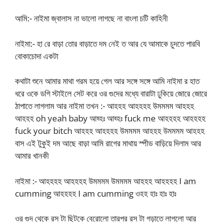
আমি:- নাইমা জ্বালাস না ভালো লাগছে না বাংলা চটি কাহিনী
নাইমা:- হা রে বাড়া তোর বাড়াতে দম নেই ত আর যে আমাকে চুদতে পারবি
বোকাচোদা একটা
কথাটা শুনে আমার মাথা গরম হয়ে গেল আর সঙ্গে সঙ্গে আমি নাইমা র হাত
ধরে ওকে ডগি স্টাইলে সেট করে ওর গুদের মধ্যে বারাটা ঢুকিয়ে জোরে জোরে
ঠাপাতে লাগলাম আর নাইমা তখন :- আহহহ আহহহহ উমমমম আহহহ
আহহহ oh yeah baby আহ্হঃ আহ্হঃ fuck me আহহহহ আহহহহ
fuck your bitch আহহহ আহহহহ উমমমম আহহহ উমমমম আহহহ
বাস এই টুকুই দম আছে বাড়া আমি রাগের মাথায় স্পীড বাড়িয়ে দিলাম আর
আমার খানকী
নাইমা :- আহহহহ আহহহহ উমমমম উমমমম আহহহ আহহহহ I am
cumming আহহহহ I am cumming ওহহ হাঃ হাঃ হাঃ
ওর গুদ থেকে রস টা ছিটকে বেরোলো তারপর রস টা গড়াতে লাগলো আর