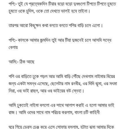
পপি:- তুই যে প্রত্যেকদিন টিয়ার বড়ো বড়ো দুধগুলো টিপতে টিপতে চুষতে
চুষতে ওকে চুদিস, ওকে তো দেখতে ভালই হবে তাইনা।
তারপর আরো কিছুক্ষন কথা বলতে বলতে পপির বাড়ি চলে এলো।
পপি:- কালকে আমার জন্মদিন তুই আর টিয়া দুজনেই চলে আসবি সন্ধে
বেলায়
আমি:- ঠিক আছে
পপি ওর বাড়িতে ঢুকে পড়ল আর আমি বাড়ি পৌঁছে দেখলাম নাইমার বিয়ের
জন্য একটা সমন্ধ এসেছে, ছেলেটার নাম রনবীর, ওর দিদি ঝুমা, ওর সৎমা
নিরা, ওর ভাই রাহুল, আর ওর ভাইয়ের বউ স্নেহা।
আমি ঢুকতেই নাইমা বললো এর সাথে আলাপ করাই এ হলো আমার ভাই
রাজ। আমি ওদের সাথে নাম পরিচয় করলাম, বাংলা চটি কাহিনী
ঘরে গিয়ে ড্রেস চেঞ্জ করে এসে সোফায় বসলাম, হটাত ঝুমা আমার দিকে