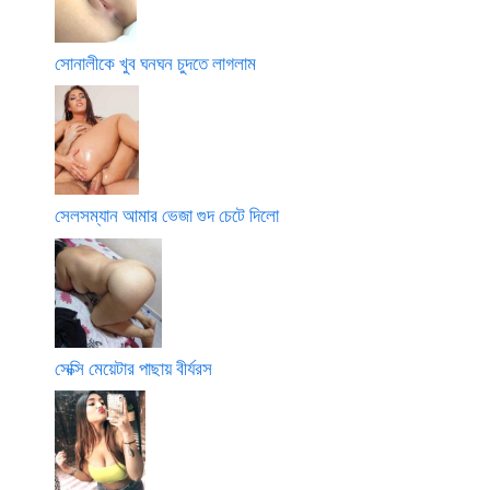
সোনালীকে খুব ঘনঘন চুদতে লাগলাম
সেলসম্যান আমার ভেজা গুদ চেটে দিলো
সেক্সি মেয়েটার পাছায় বীর্যরস