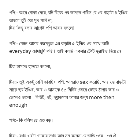
পপি:- আরে বোকা মেয়ে, যদি বিয়ের পর জানতে পারিস যে ওর বাড়াটা ৪ ইঞ্চির
তাহলে তুই তো সুখ পাবি না,
টিয়া কিছু বলার আগেই পপি আবার বললো
পপি:- যেমন আমার বয়ফ্রেন্ড এর বাড়াটা ৫ ইঞ্চির ওর সাথে আমি
everyday চোদাচূদি করি। তাই বলছি একবার টেস্ট ড্রাইভ নিয়ে নে
টিয়া হাসতে হাসতে বললো,
টিয়া:- তুই একটু বেশি ভাবছিস পপি, আমরাও sex করেছি, আর ওর বাড়াটা
সাড়ে ছয় ইঞ্চির, আর ও আমাকে ৪৫ মিনিট জোরে জোরে ঠাপায় আর ও
ছেলেও ভালো। কিউট, হট, হ্যান্ডসাম আমার জন্য more then
enough
পপি:- কি বলিস রে এত বড়।
টিয়া:- যখন ওরটা ঢোকায় তখন আর মন করেনা যে ছাড়ি ওকে , ওর ঐ