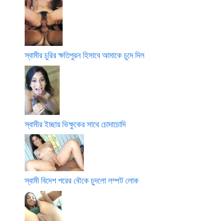
স্বামীর চুরির ক্ষতিপুরন হিসাবে আমাকে চুদে দিল
স্বামীর ইচ্ছায় ভিক্ষুকের সাথে চোদাচোদি
স্বামী বিদেশ পরের বৌকে চুদলো লম্পট লোক