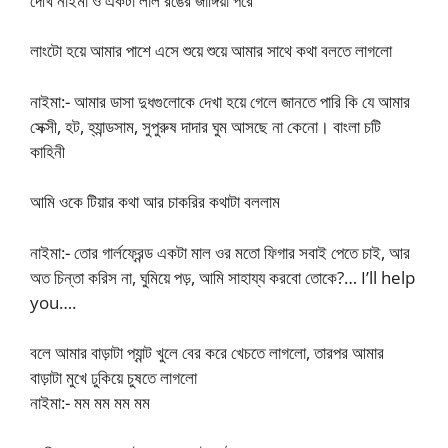
দেখি নাইমা ও একটা লাল রঙের জাঙ্গিয়া পরে
লাংটো হয়ে আমার পাশে এসে শুয়ে শুয়ে আমার সাথে কথা বলতে লাগলো
নাইমা:- আমার ডাসা দুধগুলোকে দেখা হয়ে গেলে জানতে পারি কি যে আমার
সেক্সী, হট, হ্যান্ডসাম, সুপুরুষ দাদার ঘুম আসছে না কেনো। বাংলা চটি
কাহিনী
আমি ওকে টিয়ার কথা আর চাকরির কথাটা বললাম
নাইমা:- তোর গার্লফ্রেন্ড একটা মাল ওর মতো ফিগার সবাই পেতে চাই, আর
অত চিন্তা করিস না, ঘুমিয়ে পড়, আমি সাহায্য করবো তোকে?… I’ll help
you….
বলে আমার বাড়াটা প্যান্ট খুলে বের করে খেচতে লাগলো, তারপর আমার
বাড়াটা মুখে ঢুকিয়ে চুষতে লাগলো
নাইমা:- মম মম মম মম