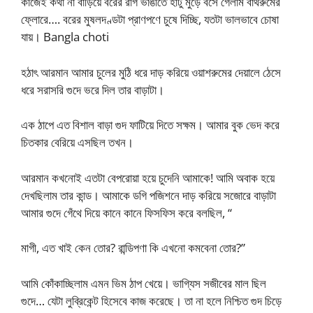
কাজেই কথা না বাড়িয়ে বরের রাগ ভাঙাতে হাঁটু মুড়ে বসে গেলাম বাথরুমের
ফ্লোরে…. বরের মুষলদণ্ডটা প্রাণপণে চুষে দিচ্ছি, যতটা ভালভাবে চোষা
যায়। Bangla choti
হঠাৎ আরমান আমার চুলের মুঠি ধরে দাড় করিয়ে ওয়াশরুমের দেয়ালে ঠেসে
ধরে সরাসরি গুদে ভরে দিল তার বাড়াটা।
এক ঠাপে এত বিশাল বাড়া গুদ ফাটিয়ে দিতে সক্ষম। আমার বুক ভেদ করে
চিতকার বেরিয়ে এসছিল তখন।
আরমান কখনোই এতটা বেপরোয়া হয়ে চুদেনি আমাকে! আমি অবাক হয়ে
দেখছিলাম তার কান্ড। আমাকে ডগি পজিশনে দাড় করিয়ে সজোরে বাড়াটা
আমার গুদে গেঁথে দিয়ে কানে কানে ফিসফিস করে বলছিল, “
মাগী, এত খাই কেন তোর? রান্ডিপণা কি এখনো কমবেনা তোর?”
আমি কোঁকাচ্ছিলাম এমন ভিম ঠাপ খেয়ে। ভাগ্যিস সজীবের মাল ছিল
গুদে… যেটা লুব্রিকেন্ট হিসেবে কাজ করেছে। তা না হলে নিশ্চিত গুদ চিড়ে