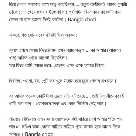
বিয়ে কেবল সমাজের চাপে পড়ে করেছিলাম…. নতুবা আজীবনই আমার কুমারী
থেকে চোদা খেয়ে যাওয়ার ইচ্ছে ছিল। প্রতিদিন নিয়ম করে কয়েকটা কড়া
চোদন না হলে আমার দিনই কাটেনা। Bangla choti
যাকগে, গত সোমবারের ঘটনাটা ছিল এরকম:
ক্লাস শেষে বাসায় ফিরেছিলাম তখন প্রায় সন্ধ্যা…. বর আমার (আরমান
খান) অফিস থেকে আগেই ফিরেছিল।
ঘরে ফিরে আমি সোজা রুমে…তারপর একে একে আমার হিজাব,
থ্রিপিছ, ওড়না, ব্রা, পেন্টি সব খুলে উদোম হয়ে ঢুকে গেলাম বাথরুমে।
বর আমার কয়েক কোটি টাকা ঢেলে বাড়ি বানিয়েছে…. তাই বিলাসীতা করেই
থাকি বলা চলে। ওয়াশরুমে ‘লক’ এর কোন সিস্টেম নেই তাই।
শাওয়ার নিচ্ছিলাম এমন সময় ওয়াশরুমে পর্দা সরিয়ে দেখি আমার পতিমশায়
তার ৮” ইঞ্চির কাটা ধোনটা নাড়িয়ে নাড়িয়ে পুরো উদোম হয়ে আমার দিকে
আসছে। Bangla choti