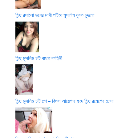
হিন্দু রসালো দুধের মাগী পটিয়ে মুসলিম যুবক চুদলো
হিন্দু মুসলিম চটি বাংলা কাহিনী
হিন্দু মুসলিম চটি গল্প – বিধবা আয়েশার গুদে হিন্দু রমেশের চোদা