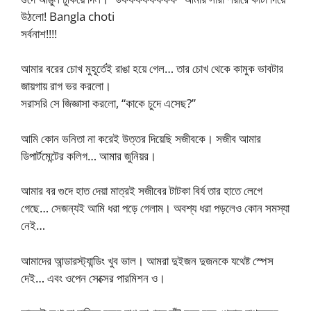
উঠলো! Bangla choti
সর্বনাশ!!!!
আমার বরের চোখ মুহূর্তেই রাঙা হয়ে গেল… তার চোখ থেকে কামুক ভাবটার
জায়গায় রাগ ভর করলো।
সরাসরি সে জিজ্ঞাসা করলো, “কাকে চুদে এসেছ?”
আমি কোন ভনিতা না করেই উত্তর দিয়েছি সজীবকে। সজীব আমার
ডিপার্টমেন্টের কলিগ… আমার জুনিয়র।
আমার বর গুদে হাত দেয়া মাত্রই সজীবের টাটকা বির্য তার হাতে লেগে
গেছে… সেজন্যই আমি ধরা পড়ে গেলাম। অবশ্য ধরা পড়লেও কোন সমস্যা
নেই…
আমাদের আন্ডারস্ট্যান্ডিং খুব ভাল। আমরা দুইজন দুজনকে যথেষ্ট স্পেস
দেই… এবং ওপেন সেক্সের পারমিশন ও।