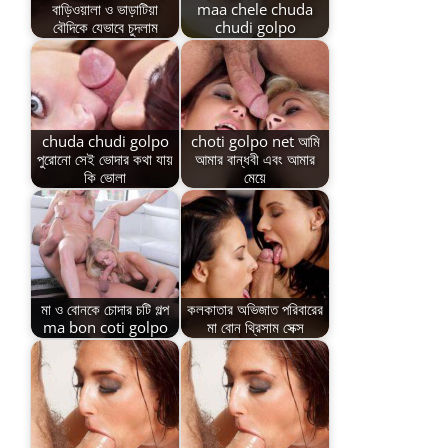
বাড়িওয়ালা ও ভাড়াটিয়া
maa chele chuda
বৌদিকে যেভাবে চুদলাম
chudi golpo
chuda chudi golpo
choti golpo net আমি
পুরোনো সেই ভোদার কথা যায়
আমার বান্ধবী এবং আমার
কি ভোলা
মেয়ে
মা ও বোনকে চোদার চটি গল্প
কলকাতার অভিজাত পরিবারের
ma bon coti golpo
মা বোন থ্রিসাম সেক্স