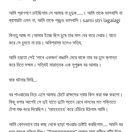
আমি প্রাণপণে চাইছিলাম সে আমায় না চুদুক…..। আমি তাকে ভালবাসি না
ব্যাপারটা এমন না, আমি তাকে প্রচন্ড ভালবাসি। sami stri lagalagi
কিন্তু আজ না।আমার ইচ্ছে ছিল চুষে তার মাল বের করে দেয়ার। যাতে
করে সে চুদতে না চায়। অবিশ্বাস্য হলেও সত্যি,
আমি হয়তো সেই ‘লাখে একজন’ বাঙালি মেয়ে যাকে তার বর চুদে ক্লান্ত
করে দিতে সক্ষম। সত্যিই মারাত্নক এক সুপুরুষ বর আমার।
যাক ঘটনায় ফিরি…
বর শাওয়ারের নিচে এসে আমার ঠোটে রাক্ষসের ন্যায় কিস করা শুরু করলো।
কিছু বলার আগেই সে দুই হাতে দুটো স্তনে রেখে দানবের মত শক্তিতে
টেপা শুরু করে দিয়েছিল। ‘আহহহহহ’ করে চেঁচিয়ে উঠলাম আমি।
আমি কোনভাবে তার কাছ থেকে ছাড়া পাওয়ার চেষ্টাই করছিলাম…. অমনি বর
গুদে আঙুল ঢুকিয়ে দিল। “উফফফফফফফফ” আমার সারা শরীরে কাঁটা দিয়ে