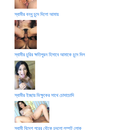
স্বামীর বন্ধু চুদে দিলো আমায়
স্বামীর চুরির ক্ষতিপুরন হিসাবে আমাকে চুদে দিল
স্বামীর ইচ্ছায় ভিক্ষুকের সাথে চোদাচোদি
স্বামী বিদেশ পরের বৌকে চুদলো লম্পট লোক