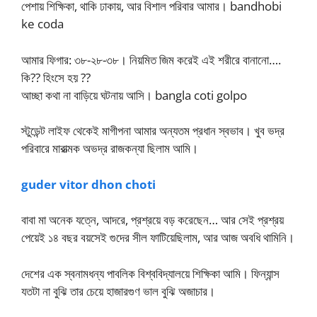
পেশায় শিক্ষিকা, থাকি ঢাকায়, আর বিশাল পরিবার আমার। bandhobi
ke coda
আমার ফিগার: ৩৮-২৮-৩৮। নিয়মিত জিম করেই এই শরীরে বানানো….
কি?? হিংসে হয় ??
আচ্ছা কথা না বাড়িয়ে ঘটনায় আসি। bangla coti golpo
স্টুডেন্ট লাইফ থেকেই মাগীপনা আমার অন্যতম প্রধান স্বভাব। খুব ভদ্র
পরিবারে মারাত্মক অভদ্র রাজকন্যা ছিলাম আমি।
guder vitor dhon choti
বাবা মা অনেক যত্নে, আদরে, প্রশ্রয়ে বড় করেছেন… আর সেই প্রশ্রয়
পেয়েই ১৪ বছর বয়সেই গুদের সীল ফাটিয়েছিলাম, আর আজ অবধি থামিনি।
দেশের এক স্বনামধন্য পাবলিক বিশ্ববিদ্যালয়ে শিক্ষিকা আমি। ফিন্যান্স
যতটা না বুঝি তার চেয়ে হাজারগুণ ভাল বুঝি অজাচার।