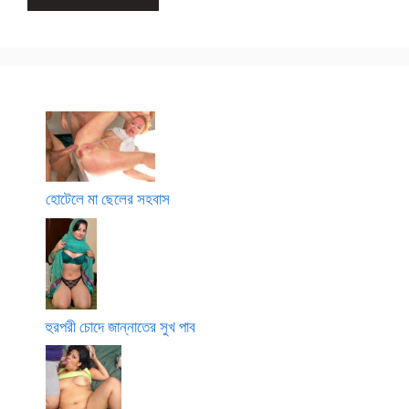
হোটেলে মা ছেলের সহবাস
হুরপরী চোদে জান্নাতের সুখ পাব