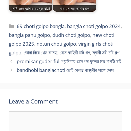
মিষ্টি গুদে আমার বয়স্ক বাড়া
বাবা মেয়ের চোদার গল্প
Categories
69 choti golpo bangla
,
bangla choti golpo 2024
,
bangla panu golpo
,
dudh choti golpo
,
new choti
golpo 2025
,
notun choti golpo
,
virgin girls choti
golpo
,
ভোদা দিয়ে ধোন কামড়
,
সেক্স কাহিনী চটি গল্প
,
স্বামী স্ত্রী চটি গল্প
premikar guder ful প্রেমিকার গুদে পদ্ম ফুলের মত পাপড়ি চটি
bandhobi banglachoti ছোট বেলার বান্ধবীর সাথে সেক্স
Leave a Comment
Comment