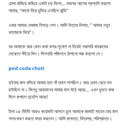
চোদা থামিয়ে কষিয়ে একটা চড় দিলো… তারপর আগের প্রশ্নটা করলো
আবার, “কাকে দিয়ে চুদিয়ে এসছিস রান্ডি”
এবার আমার মেজাজ বিগড়ে গেল। আমি উত্তর দিলাম, ” আমার নতুন
ভাতারকে দিয়ে”।
বর আমাকে আর কোন কথা বলার সুযোগ না দিয়েই সরাসরি বাথরুমের
মেঝেতে শুঁইয়ে দিল। মিশনারি পজিশনে ঠাপানো শুরু করলো সে।
pod coda choti
দুইবার জল খসিয়ে আমার হাত পাঁ অবশ লাগছিল। আর চোদা খেতে মন
চাইছিল না। কিন্তু আরমানের মাথায় মাল উঠে আছে… এখন চুদতে বাধা
দিলে কপালে দুর্ভোগ আছে!
টানা ৩৫ মিনিট আরও কয়েকটা আসনে চুদে আমাকে জামাই সাহেব তার মাল
গলধ:করণ করতে বাধ্য করলেন। আমি ক্লান্ত, বিদ্ধস্থ, পরিশ্রান্ত।