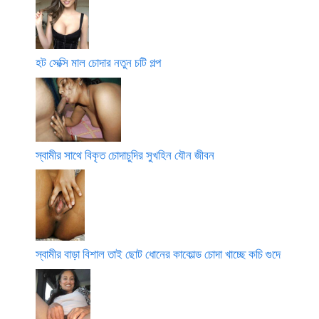
হট সেক্সি মাল চোদার নতুন চটি গল্প
স্বামীর সাথে বিকৃত চোদাচুদির সুখহিন যৌন জীবন
স্বামীর বাড়া বিশাল তাই ছোট ধোনের কাকোল্ড চোদা খাচ্ছে কচি গুদে