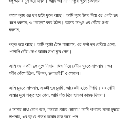
শুধু আমার চুল ধরে টানল। আমি ওর শার্টটা পুরো খুলে ফেললাম,
কালো ব্রায় ওর দুধ দুটো ফুলে আছে। আমি ব্রার উপর দিয়ে ওর একটা দুধ
চেপে ধরলাম, ও “আহহ” করে উঠল। আমার আঙুল ওর বোঁটার উপর
ঘষলাম,
শক্ত হয়ে আছে। আমি ব্রাটা টেনে নামালাম, ওর ফর্সা দুধ বেরিয়ে এলো,
গোলাপি বোঁটা দেখে আমার মাথা ঘুরে গেল।
আমি ওর একটা দুধ মুখে নিলাম, জিভ দিয়ে বোঁটায় ঘুরতে লাগলাম। ওর
শরীর কেঁপে উঠল, “উফফ, দুলাভাই!” ও গোঙাল।
আমি চুষতে লাগলাম, একটা দুধ চুষছি, আরেকটা হাতে টিপছি। ওর বোঁটা
আমার মুখে শক্ত হয়ে গেল, আমি দাঁত দিয়ে হালকা কামড় দিলাম।
ও আমার মাথা চেপে ধরল, “আরো জোরে চোষো!” আমি পাগলের মতো চুষতে
লাগলাম, ওর দুধের গন্ধে আমার নাক ভরে গেল।