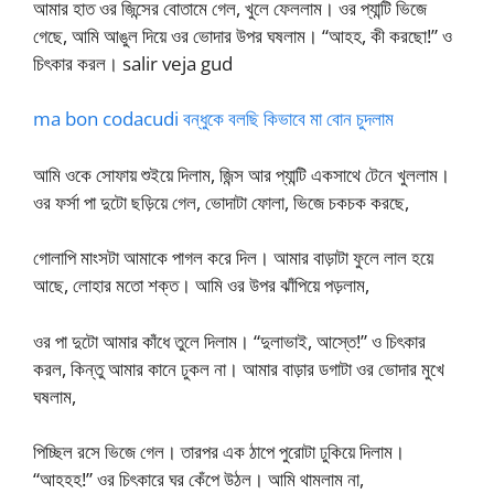
আমার হাত ওর জিন্সের বোতামে গেল, খুলে ফেললাম। ওর প্যান্টি ভিজে
গেছে, আমি আঙুল দিয়ে ওর ভোদার উপর ঘষলাম। “আহহ, কী করছো!” ও
চিৎকার করল। salir veja gud
ma bon codacudi বন্ধুকে বলছি কিভাবে মা বোন চুদলাম
আমি ওকে সোফায় শুইয়ে দিলাম, জিন্স আর প্যান্টি একসাথে টেনে খুললাম।
ওর ফর্সা পা দুটো ছড়িয়ে গেল, ভোদাটা ফোলা, ভিজে চকচক করছে,
গোলাপি মাংসটা আমাকে পাগল করে দিল। আমার বাড়াটা ফুলে লাল হয়ে
আছে, লোহার মতো শক্ত। আমি ওর উপর ঝাঁপিয়ে পড়লাম,
ওর পা দুটো আমার কাঁধে তুলে দিলাম। “দুলাভাই, আস্তে!” ও চিৎকার
করল, কিন্তু আমার কানে ঢুকল না। আমার বাড়ার ডগাটা ওর ভোদার মুখে
ঘষলাম,
পিচ্ছিল রসে ভিজে গেল। তারপর এক ঠাপে পুরোটা ঢুকিয়ে দিলাম।
“আহহহ!” ওর চিৎকারে ঘর কেঁপে উঠল। আমি থামলাম না,