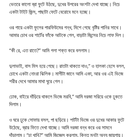
ভেতরে কালো ব্রা ফুটে উঠছে, দুধের উপরের অংশটা দেখা যাচ্ছে। নিচে
একটা টাইট জিন্স, পাছাটা ফেটে বেরোবে মনে হচ্ছে।
ওর গায়ে একটা ফুলের পারফিউমের গন্ধ, মিশে গেছে বৃষ্টির পানির সাথে।
আমার চোখ ওর শার্টের ফাঁকে আটকে গেল, বাড়াটা জিন্সের নিচে লাফ দিল।
“কী রে, এত রাতে?” আমি গলা শক্ত করে বললাম।
দুলাভাই, বাস মিস হয়ে গেছে। রাতটা থাকতে দাও,” ও হালকা হেসে বলল,
চোখে একটা নোংরা ঝিলিক। মাগীটা জানে আমি একা, আর ওর এই ভিজে
শরীর দেখে আমার মাথা ঘুরে গেল।
ঢোক, বাইরে দাঁড়িয়ে থাকলে ভিজে মরবি,” আমি দরজা সরিয়ে ওকে ঢুকতে
দিলাম।
ও ঘরে ঢুকে সোফায় বসল, পা ছড়িয়ে। শার্টটা ভিজে ওর দুধের আকার ফুটে
উঠেছে, ব্রার ফিতে দেখা যাচ্ছে। আমি দরজা বন্ধ করে ওর সামনে
দাঁড়ালাম। “চা খাবি?” আমি জিজ্ঞেস করলাম, কিন্তু মনটা অন্য জায়গায়।