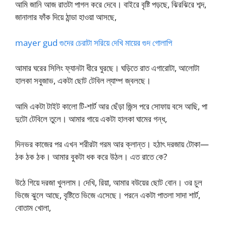
আমি জানি আজ রাতটা পাগল করে দেবে। বাইরে বৃষ্টি পড়ছে, ঝিরঝিরে শব্দ,
জানালার ফাঁক দিয়ে ঠান্ডা হাওয়া আসছে,
mayer gud গুদের চেরাটা সরিয়ে দেখি মায়ের গুদ গোলাপি
আমার ঘরের সিলিং ফ্যানটা ধীরে ঘুরছে। ঘড়িতে রাত এগারোটা, আলোটা
হালকা সবুজাভ, একটা ছোট টেবিল ল্যাম্প জ্বলছে।
আমি একটা টাইট কালো টি-শার্ট আর ছেঁড়া জিন্স পরে সোফায় বসে আছি, পা
দুটো টেবিলে তুলে। আমার গায়ে একটা হালকা ঘামের গন্ধ,
দিনভর কাজের পর এখন শরীরটা গরম আর ক্লান্ত। হঠাৎ দরজায় টোকা—
ঠক ঠক ঠক। আমার বুকটা ধক করে উঠল। এত রাতে কে?
উঠে গিয়ে দরজা খুললাম। দেখি, রিয়া, আমার বউয়ের ছোট বোন। ওর চুল
ভিজে ঝুলে আছে, বৃষ্টিতে ভিজে এসেছে। পরনে একটা পাতলা সাদা শার্ট,
বোতাম খোলা,