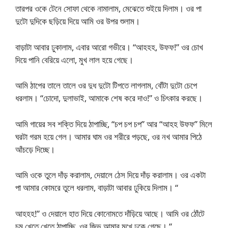
তারপর ওকে টেনে সোফা থেকে নামালাম, মেঝেতে শুইয়ে দিলাম। ওর পা
দুটো দুদিকে ছড়িয়ে দিয়ে আমি ওর উপর শুলাম।
বাড়াটা আবার ঢুকালাম, এবার আরো গভীরে। “আহহহ, উফফ!” ওর চোখ
দিয়ে পানি বেরিয়ে এলো, মুখ লাল হয়ে গেছে।
আমি ঠাপের তালে তালে ওর দুধ দুটো টিপতে লাগলাম, বোঁটা দুটো চেপে
ধরলাম। “চোদো, দুলাভাই, আমাকে শেষ করে দাও!” ও চিৎকার করছে।
আমি গায়ের সব শক্তি দিয়ে ঠাপাচ্ছি, “চপ চপ চপ” আর “আহহ উফফ” মিলে
ঘরটা গরম হয়ে গেল। আমার ঘাম ওর শরীরে পড়ছে, ওর নখ আমার পিঠে
আঁচড়ে দিচ্ছে।
আমি ওকে তুলে দাঁড় করালাম, দেয়ালে ঠেস দিয়ে দাঁড় করালাম। ওর একটা
পা আমার কোমরে তুলে ধরলাম, বাড়াটা আবার ঢুকিয়ে দিলাম। “
আহহহ!” ও দেয়ালে হাত দিয়ে কোনোমতে দাঁড়িয়ে আছে। আমি ওর ঠোঁটে
চুমু খেতে খেতে ঠাপাচ্ছি, ওর জিভ আমার মুখে ঢুকে গেছে। “