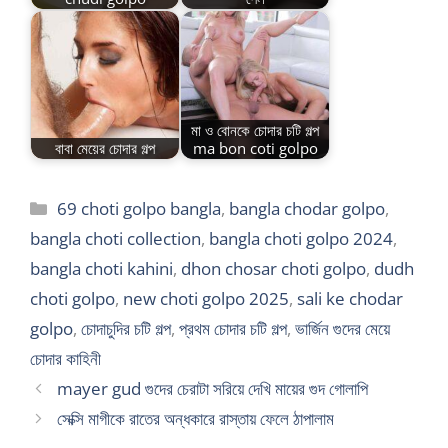
মা ও বোনকে চোদার চটি গল্প
বাবা মেয়ের চোদার গল্প
ma bon coti golpo
Categories
69 choti golpo bangla
,
bangla chodar golpo
,
bangla choti collection
,
bangla choti golpo 2024
,
bangla choti kahini
,
dhon chosar choti golpo
,
dudh
choti golpo
,
new choti golpo 2025
,
sali ke chodar
golpo
,
চোদাচুদির চটি গল্প
,
প্রথম চোদার চটি গল্প
,
ভার্জিন গুদের মেয়ে
চোদার কাহিনী
mayer gud গুদের চেরাটা সরিয়ে দেখি মায়ের গুদ গোলাপি
সেক্সি মাগীকে রাতের অন্ধকারে রাস্তায় ফেলে ঠাপালাম