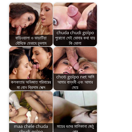
chuda chudi golpo
বাড়িওয়ালা ও ভাড়াটিয়া
পুরোনো সেই ভোদার কথা যায়
বৌদিকে যেভাবে চুদলাম
কি ভোলা
choti golpo net আমি
কলকাতার অভিজাত পরিবারের
আমার বান্ধবী এবং আমার
মা বোন থ্রিসাম সেক্স
মেয়ে
maa chele chuda
মায়ের গুদের মালিকানা জেঠু
chudi golpo
পেল