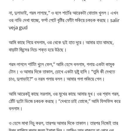
না, দুলাভাই, গরম লাগছে,” ও বলে শার্টের আরেকটা বোতাম খুলল। এখন
ওর নাভি দেখা যাচ্ছে, ফর্সা পেটে বৃষ্টির ফোঁটা শুকিয়ে চকচক করছে। salir
veja gud
আমি কাছে গিয়ে বসলাম, ওর থেকে দুই হাত দূরে। আমার হাত ঘামছে,
বাড়াটা জিন্সের নিচে শক্ত হয়ে উঠছে।
গরম লাগলে শার্টটা খুলে ফেল,” আমি হেসে বললাম, গলায় একটা কামুক
টোন। ও আমার দিকে তাকাল, চোখে একটা দুষ্টু হাসি। “তুমি কী দেখতে
চাও, দুলাভাই?” ও নরম গলায় বলল। আমার গলা শুকিয়ে গেল।
আমি আরেকটু কাছে সরলাম, ওর মুখের কাছে আমার মুখ। ওর শ্বাস গরম,
ঠোঁট দুটো ভিজে চকচক করছে। “দেখতে চাই তোকে,” আমি ফিসফিস করে
বললাম।
ও হেসে মাথা নিচু করল, তারপর আমার দিকে তাকাল। তারপর নিজেই তার
উপর ঝাপিয়ে পড়ার জন্য ইশারা দিল। আমিও আর থাকতে না পেরে ওর