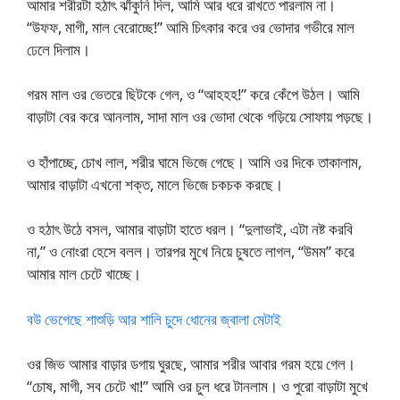
আমার শরীরটা হঠাৎ ঝাঁকুনি দিল, আমি আর ধরে রাখতে পারলাম না।
“উফফ, মাগী, মাল বেরোচ্ছে!” আমি চিৎকার করে ওর ভোদার গভীরে মাল
ঢেলে দিলাম।
গরম মাল ওর ভেতরে ছিটকে গেল, ও “আহহহ!” করে কেঁপে উঠল। আমি
বাড়াটা বের করে আনলাম, সাদা মাল ওর ভোদা থেকে গড়িয়ে সোফায় পড়ছে।
ও হাঁপাচ্ছে, চোখ লাল, শরীর ঘামে ভিজে গেছে। আমি ওর দিকে তাকালাম,
আমার বাড়াটা এখনো শক্ত, মালে ভিজে চকচক করছে।
ও হঠাৎ উঠে বসল, আমার বাড়াটা হাতে ধরল। “দুলাভাই, এটা নষ্ট করবি
না,” ও নোংরা হেসে বলল। তারপর মুখে নিয়ে চুষতে লাগল, “উমম” করে
আমার মাল চেটে খাচ্ছে।
বউ ভেগেছে শাশুড়ি আর শালি চুদে ধোনের জ্বালা মেটাই
ওর জিভ আমার বাড়ার ডগায় ঘুরছে, আমার শরীর আবার গরম হয়ে গেল।
“চোষ, মাগী, সব চেটে খা!” আমি ওর চুল ধরে টানলাম। ও পুরো বাড়াটা মুখে