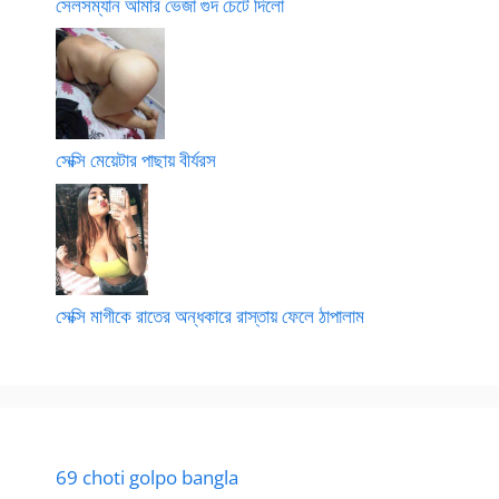
সেলসম্যান আমার ভেজা গুদ চেটে দিলো
সেক্সি মেয়েটার পাছায় বীর্যরস
সেক্সি মাগীকে রাতের অন্ধকারে রাস্তায় ফেলে ঠাপালাম
69 choti golpo bangla