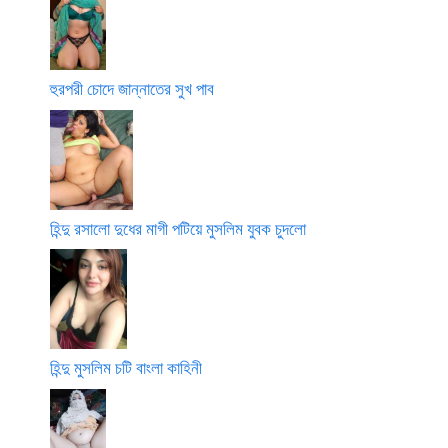
হুরপরী চোদে জান্নাতের সুখ পাব
হিন্দু রসালো দুধের মাগী পটিয়ে মুসলিম যুবক চুদলো
হিন্দু মুসলিম চটি বাংলা কাহিনী