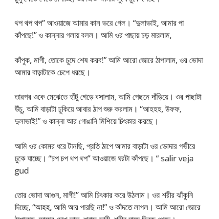
থপ থপ থপ” আওয়াজে আমার কান ভরে গেল। “দুলাভাই, আমার পা
কাঁপছে!” ও কান্নার গলায় বলল। আমি ওর পাছায় চড় মারলাম,
কাঁপুক, মাগী, তোকে চুদে শেষ করব!” আমি আরো জোরে ঠাপালাম, ওর ভোদা
আমার বাড়াটাকে চেপে ধরছে।
তারপর ওকে মেঝেতে হাঁটু গেড়ে বসালাম, আমি পেছনে দাঁড়িয়ে। ওর পাছাটা
উঁচু, আমি বাড়াটা ঢুকিয়ে আবার ঠাপ শুরু করলাম। “আহহহ, উফফ,
দুলাভাই!” ও কান্না আর গোঙানি মিশিয়ে চিৎকার করছে।
আমি ওর কোমর ধরে টানছি, প্রতি ঠাপে আমার বাড়াটা ওর ভোদার গভীরে
ঢুকে যাচ্ছে। “চপ চপ থপ থপ” আওয়াজে ঘরটা কাঁপছে। “ salir veja
gud
তোর ভোদা আগুন, মাগী!” আমি চিৎকার করে উঠলাম। ওর শরীর ঝাঁকুনি
দিচ্ছে, “আহহ, আমি আর পারছি না!” ও কাঁদতে লাগল। আমি আরো জোরে