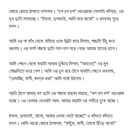
জোরে জোরে ঠাপাতে লাগলাম। “চপ চপ চপ” আওয়াজে সোফাটা কাঁপছে, ওর
দুধ দুটো লাফাচ্ছে। “উফফ, দুলাভাই, আমি মরে যাবো!” ও কান্নার সুরে
বলল।
আমি ওর পা কাঁধ থেকে নামিয়ে ওকে উল্টো করে দিলাম, পাছাটা উঁচু করে
ধরলাম। ওর ফর্সা পাছায় দুটো লাল দাগ পড়ে গেছে আমার হাতের চাপে।
আমি পেছন থেকে বাড়াটা আবার ঢুকিয়ে দিলাম, “আহহহ!” ওর মুখ
গোঙানিতে ভরে গেল। আমি ওর চুল ধরে টেনে মাথাটা পেছনে করলাম,
“চোদাচ্ছি, মাগী, কান্না কর!” আমি গর্জে উঠলাম।
প্রতি ঠাপে আমার বল দুটো ওর পাছায় ধাক্কা মারছে, “থপ থপ থপ” আওয়াজ
হচ্ছে। ওর ভোদার ভেতরটা গরম, আমার বাড়াটা ওর গভীরে ঢুকে যাচ্ছে।
উফফ, দুলাভাই, থামো, আমার ভোদা ফেটে যাচ্ছে!” ও কাঁদতে কাঁদতে
বলল। আমি আরো জোরে ঠাপালাম, “ফাটুক, মাগী, তোকে ছিঁড়ে খাবো!”