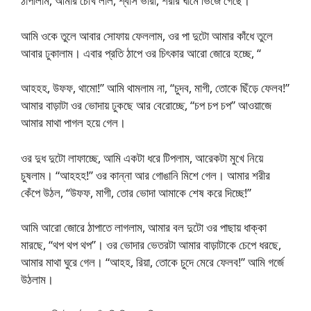
ঠাপালাম, আমার চোখ লাল, শ্বাস ভারী, শরীর ঘামে ভিজে গেছে।
আমি ওকে তুলে আবার সোফায় ফেললাম, ওর পা দুটো আমার কাঁধে তুলে
আবার ঢুকালাম। এবার প্রতি ঠাপে ওর চিৎকার আরো জোরে হচ্ছে, “
আহহহ, উফফ, থামো!” আমি থামলাম না, “চুদব, মাগী, তোকে ছিঁড়ে ফেলব!”
আমার বাড়াটা ওর ভোদায় ঢুকছে আর বেরোচ্ছে, “চপ চপ চপ” আওয়াজে
আমার মাথা পাগল হয়ে গেল।
ওর দুধ দুটো লাফাচ্ছে, আমি একটা ধরে টিপলাম, আরেকটা মুখে নিয়ে
চুষলাম। “আহহহ!” ওর কান্না আর গোঙানি মিশে গেল। আমার শরীর
কেঁপে উঠল, “উফফ, মাগী, তোর ভোদা আমাকে শেষ করে দিচ্ছে!”
আমি আরো জোরে ঠাপাতে লাগলাম, আমার বল দুটো ওর পাছায় ধাক্কা
মারছে, “থপ থপ থপ”। ওর ভোদার ভেতরটা আমার বাড়াটাকে চেপে ধরছে,
আমার মাথা ঘুরে গেল। “আহহ, রিয়া, তোকে চুদে মেরে ফেলব!” আমি গর্জে
উঠলাম।