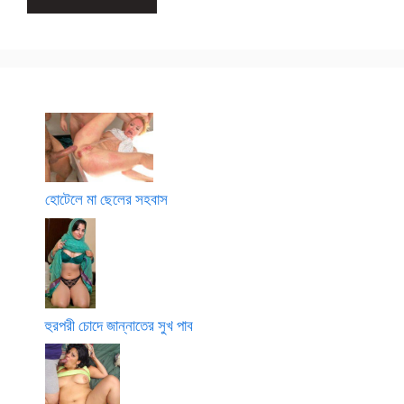
হোটেলে মা ছেলের সহবাস
হুরপরী চোদে জান্নাতের সুখ পাব