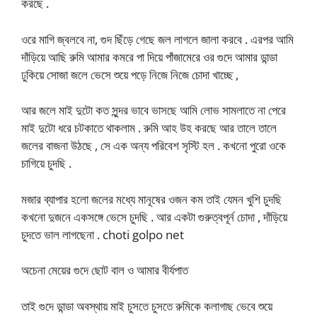
করছে .
ওরে মাগি জ্বলবে না, গুদ ছিঁড়ে গেছে জল লাগলে জালা করবে . এরপর আমি
দাঁড়িয়ে আছি রুমি আমার কমরে পা দিয়ে পাঁজামেরে ওর গুদে আমার ডান্ডা
ঢুকিয়ে সোজা জলে ভেসে শুয়ে পড়ে নিজে নিজে চোদা খাচ্ছে ,
আর জলে মাই দুটো কত সুন্দর ভাবে ভাসছে আমি লোভ সামলাতে না পেরে
মাই দুটো ধরে চটকাতে থাকলাম . রুমি আহ উহ করছে আর তালে তালে
জলের বাজনা উঠছে , সে এক অন্য পরিবেশ সৃস্টি হল . কখনো পুরো ওকে
চাগিয়ে চুদছি .
মজার ব্যাপার হলো জলের মধ্যে মানূষের ওজন কম তাই যেমন খুশি চুদছি
কখনো দুজনে একসঙ্গে ভেসে চুদছি . আর একটা গুরুত্বপূর্ন চোদা , দাঁড়িয়ে
চুদতে ভাল লাগছেনা . choti golpo net
অচেনা মেয়ের গুদে ছোট বাল ও আমার বীর্যপাত
তাই গুদে ডান্ডা অবস্থায় মাই চুসতে চুসতে রুমিকে কলাগাছ ভেবে শুয়ে