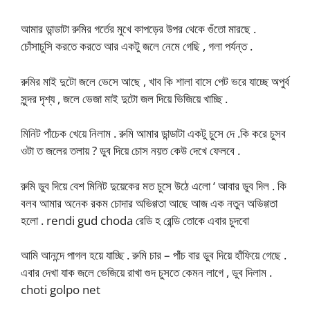
আমার ডান্ডাটা রুমির গর্তের মুখে কাপড়ের উপর থেকে গুঁতো মারছে .
চোঁসাচুসি করতে করতে আর একটু জলে নেমে গেছি , গলা পর্যন্ত .
রুমির মাই দুটো জলে ভেসে আছে , খাব কি শালা বাসে পেট ভরে যাচ্ছে অপুর্ব
সুন্দর দৃশ্য , জলে ভেজা মাই দুটো জল দিয়ে ভিজিয়ে খাচ্ছি .
মিনিট পাঁচেক খেয়ে নিলাম . রুমি আমার ডান্ডাটা একটু চুসে দে .কি করে চুসব
ওটা ত জলের তলায় ? ডুব দিয়ে চোস নয়ত কেউ দেখে ফেলবে .
রুমি ডুব দিয়ে বেশ মিনিট দুয়েকের মত চুসে উঠে এলো ‘ আবার ডুব দিল . কি
বলব আমার অনেক রকম চোদার অভিগ্গতা আছে আজ এক নতুন অভিগ্গতা
হলো . rendi gud choda রেডি হ রেন্ডি তোকে এবার চুদবো
আমি আনন্দে পাগল হয়ে যাচ্ছি . রুমি চার – পাঁচ বার ডুব দিয়ে হাঁফিয়ে গেছে .
এবার দেখা যাক জলে ভেজিয়ে রাখা গুদ চুসতে কেমন লাগে , ডুব দিলাম .
choti golpo net