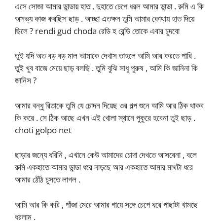
এসে সোজা আমার ডান্ডায় হাত , দুহাতে চেপে ধরল আমার ডান্ডা . রুমি এ কি
অসভ্য কাজ করছিস ছাড় . আচ্ছা এতক্ষন তুমি আমার কোথায় হাত দিয়ে
ছিলে ? rendi gud choda রেডি হ রেন্ডি তোকে এবার চুদবো
তুই যদি অত বড় বড় মাল আমাকে দেখাস তাহলে আমি আর করতে পারি .
তুই খুব বাজে মেয়ে ছাড় বলছি . তুমি বুঝি সাধু পুরুষ , আমি কি জানিনা কি
জানিস ?
আমার বন্ধু রিতাকে তুমি যে চোদন দিয়েছ ওর গল্প শুনে আমি আর ঠিক থাকব
কি করে . সে ঠিক আছে এখন এই খোলা স্থানে পুকুরে হবেনা তুই ছাড় .
choti golpo net
ছাড়ার জন্যে ধরিনি , এখানে কেউ আমাদের চোদা দেখতে আসবেনা , বলে
রুমি একহাতে আমার ডান্ডা ধরে নাড়ছে আর একহাতে আমার মাথটা ধরে
আমার ঠোঁঠ চুসতে লাগল .
আমি আর কি করি , পাঁজা মেরে আমার গায়ে সঙ্গে চেপে ধরে পাছাটা খামছে
ধরলাম .