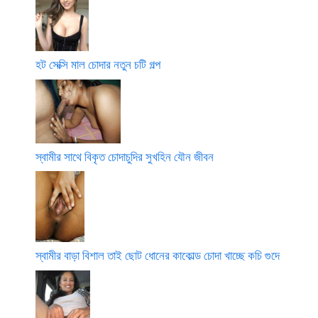
হট সেক্সি মাল চোদার নতুন চটি গল্প
স্বামীর সাথে বিকৃত চোদাচুদির সুখহিন যৌন জীবন
স্বামীর বাড়া বিশাল তাই ছোট ধোনের কাকোল্ড চোদা খাচ্ছে কচি গুদে