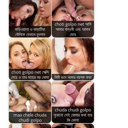
choti golpo net আমি
বাড়িওয়ালা ও ভাড়াটিয়া
আমার বান্ধবী এবং আমার
বৌদিকে যেভাবে চুদলাম
মেয়ে
choti golpo net সেক্সি
মেয়ে ও তার মায়ের বড় ভোদা
মিষ্টি গুদে আমার বয়স্ক বাড়া
chuda chudi golpo
maa chele chuda
পুরোনো সেই ভোদার কথা যায়
chudi golpo
কি ভোলা