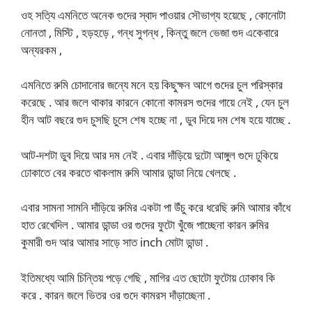
ওহ সত্যি এমনিতে অনেক গুদের স্বাদ পাওয়ার সৌভাগ্য হয়েছে , কোনোটা
নোনতা , মিস্টি , হড়হড়ে , গন্ধ সুগন্ধ , কিন্তু জলে ভেজা গুদ একেবারে
অন্যরকম ,
এমনিতে রুমি চোদানোর জন্যে মনে হয় কিছুক্ষন আগে গুদের চুল পরিস্কার
করেছে . আর জলে থাকার কারনে কোনো কামরস গুদের গায়ে নেই , যেন চুল
হীন আট বছরে গুদ চুসছি চুসে শেষ হচ্ছে না , ডুব দিয়ে দম শেষ হয়ে যাচ্ছে .
আট-দশটা ডুব দিয়ে আর দম নেই . এবার দাঁড়িয়ে দুটো আঙ্গুল গুদে ঢুকিয়ে
ঢোকাতে বের করতে থাকলাম রুমি আমার ডান্ডা নিয়ে খেলছে .
এবার সামনা সামনি দাঁড়িয়ে রুমির একটা পা উঁচু করে ধরেছি রুমি আমার কাঁধে
হাত রেখেদিল . আমার ডান্ডা ওর গুদের ফুটো খুঁজে পাচ্ছেনা কারন রুমির
কুমারী গুদ আর আমার সাড়ে সাত inch মোটা ডান্ডা .
ইতিমধ্যে আমি চিন্তিয় পড়ে গেছি , মাগির এত ছোটো ফুটোয় ঢোকাব কি
করে . কারন জলে ভিতর ওর গুদে কামরস দাঁড়াচ্ছেনা .