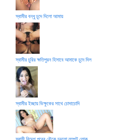
স্বামীর বন্ধু চুদে দিলো আমায়
স্বামীর চুরির ক্ষতিপুরন হিসাবে আমাকে চুদে দিল
স্বামীর ইচ্ছায় ভিক্ষুকের সাথে চোদাচোদি
স্বামী বিদেশ পরের বৌকে চুদলো লম্পট লোক