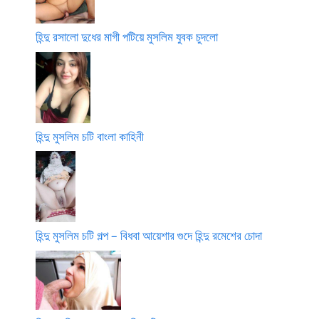
হিন্দু রসালো দুধের মাগী পটিয়ে মুসলিম যুবক চুদলো
হিন্দু মুসলিম চটি বাংলা কাহিনী
হিন্দু মুসলিম চটি গল্প – বিধবা আয়েশার গুদে হিন্দু রমেশের চোদা