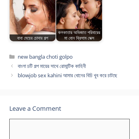
কলকাতার অভিজাত পরিবারের
বাবা মেয়ের চোদার গল্প
মা বোন থ্রিসাম সেক্স
Categories
new bangla choti golpo
বাংলা চটি গল্প মায়ের সাথে রোমান্টিক কাহিনী
blowjob sex kahini আমার ধোনের বিচি খুব করে চাটছে
Leave a Comment
Comment