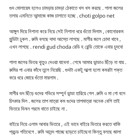
গুদ মোলায়েম হলেও চামড়ায় চামড়া ঠেকাতে খস খস করছে . শালা জলের
তলায় এমনিতে আন্দাজে কাজ চালাতে হচ্ছে . choti golpo net
আঙ্গুল দিয়ে নিশানা করে নিয়ে সেই নিশানা ধরে গুঁতো দিলাম , কোনোরকম
মুন্ডিটা ঢুকল . রুমি বলছে দাদা আস্তে লাগছে . মাগীর জলে চোদা খাবে ,
এখন লাগছে . rendi gud choda রেডি হ রেন্ডি তোকে এবার চুদবো
শালা জলের ভিতর থুতুও দেওয়া যাবেনা . শেষে আমার ডান্ডাও ছিঁড়ে না যায় .
রুমির পা এবার কাঁধে তুলে নিয়েছি . গুদটা একটু আল্গা হলো কমরটা শক্ত
করে ধরে জোরে গুঁতো মারলাম .
মাগীর গুদ ছিঁড়ে গুদের গভিরে সম্পুর্ন ডান্ডা হারিয়ে গেল .রুমি ও মা গো বলে
চিৎকার দিল . জলের তাপ মাত্রা কম গুদের তাপমাত্রা অনেক বেশি তাই
ভিতরে ভিষন গরমে থাতে চাইছে না .
বাইরে নিয়ে এলাম আবার ভিতরে , এই ভাবে বাইরে ভিতরে করতে থাকি
প্রচন্ড গতিবেগে . রুমি আনন্দ পাচ্ছে ছাড়তে চাইছেনা কিন্তু বলছে জালা