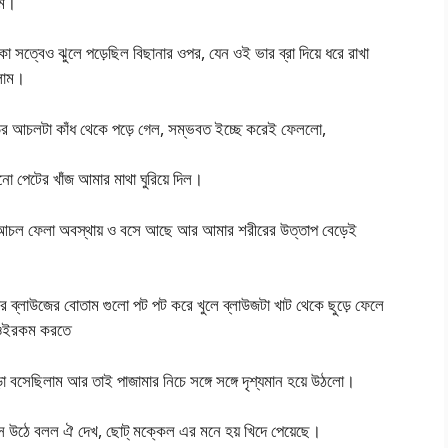
াম।
া সত্বেও ঝুলে পড়েছিল বিছানার ওপর, যেন ওই ভার ব্রা দিয়ে ধরে রাখা
লাম।
ির আচলটা কাঁধ থেকে পড়ে গেল, সম্ভবত ইচ্ছে করেই ফেললো,
নো পেটের খাঁজ আমার মাথা ঘুরিয়ে দিল।
 ওই আচল ফেলা অবস্থায় ও বসে আছে আর আমার শরীরের উত্তাপ বেড়েই
।
র ব্লাউজের বোতাম গুলো পট পট করে খুলে ব্লাউজটা খাট থেকে ছুড়ে ফেলে
ে ওইরকম করতে
ড়া বসেছিলাম আর তাই পাজামার নিচে সঙ্গে সঙ্গে দৃশ্যমান হয়ে উঠলো।
সে উঠে বলল ঐ দেখ, ছোট্ মক্কেল এর মনে হয় খিদে পেয়েছে।