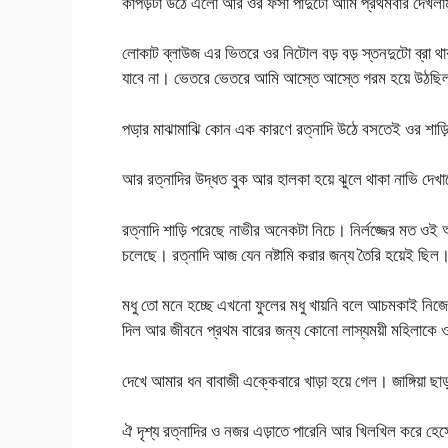
কাপড়টা উঠে এলো আর ওর ফর্সা পাদুটো আমি প্রথমবার দেখল
লোকাট ব্লাউজ এর ভিতরে ওর নিটোল বড় বড় স্তনদুটো ব্রা থাক
যাবে না। ভেতরে ভেতরে আমি আস্তে আস্তে গরম হয়ে উঠছি
পডা়র মাঝামাঝি কোন এক কারণে রত্নাদি উঠে বসতেই ওর শাড়
আর রত্নাদির উদ্ধত বুক আর হালকা হয়ে ঝুলে থাকা নাভি দেখা
রত্নাদি শাড়ি পরেছে নাভীর অনেকটা নিচে। নির্লজ্জের মত
চলেছে। রত্নাদি আজ যেন নষ্টামি করার জন্য তৈরি হয়েই ছিল
মধু তো মনে হচ্ছে এখনো ফুলের মধু খায়নি বলে আচমকাই নিজে
দিল আর জীবনে প্রথম বারের জন্য কোনো লাস্যময়ী মহিলাক
দেখে আমার ধন বাবাজী এক্কেবারে খাড়া হয়ে গেল। জাঙ্গিয়া ছা
ঐ দৃশ্য রত্নাদির ও নজর এড়াতে পারেনি আর খিলখিল করে হে