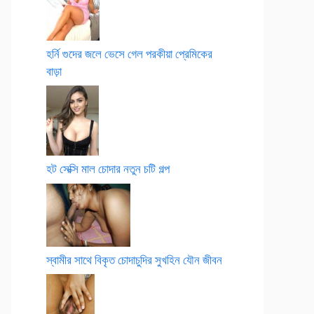
হর্নি গুদের জলে ভেসে গেল পরকীয়া প্রেমিকের
বাড়া
হট সেক্সি মাল চোদার নতুন চটি গল্প
স্বামীর সাথে বিকৃত চোদাচুদির সুখহিন যৌন জীবন