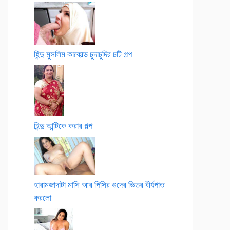
হিন্দু মুসলিম কাকোল্ড চুদাচুদির চটি গল্প
হিন্দু আন্টিকে করার গল্প
হারামজাদাটা মাসি আর পিসির গুদের ভিতর বীর্যপাত
করলো