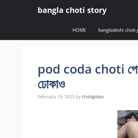
Skip
bangla choti story
to
content
HOME
bangladeshi choti 
pod coda choti পোদে
ঢোকাও
February 19, 2025
by
chotigolpo