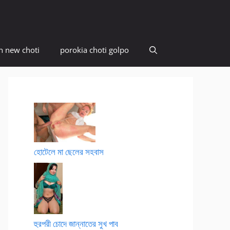
n new choti
porokia choti golpo
হোটেলে মা ছেলের সহবাস
হুরপরী চোদে জান্নাতের সুখ পাব