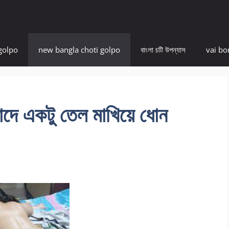
golpo
new bangla choti golpo
বাংলা চটি উপন্যাস
vai bo
 একটু তেল মাখিয়ে ধোন