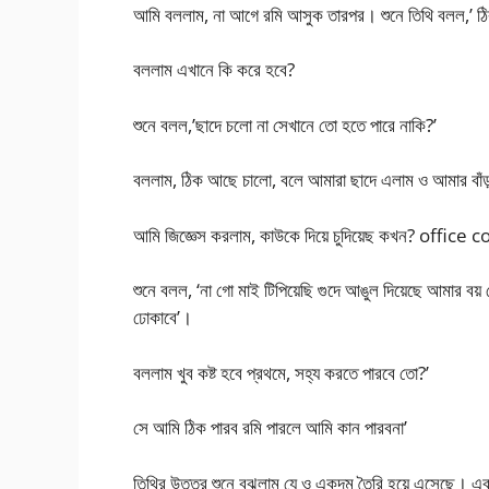
আমি বললাম, না আগে রমি আসুক তারপর। শুনে তিথি বলল,’ ঠি
বললাম এখানে কি করে হবে?
শুনে বলল,’ছাদে চলো না সেখানে তো হতে পারে নাকি?’
বললাম, ঠিক আছে চালো, বলে আমারা ছাদে এলাম ও আমার বাঁড
আমি জিজ্ঞেস করলাম, কাউকে দিয়ে চুদিয়েছ কখন? office
শুনে বলল, ‘না গো মাই টিপিয়েছি গুদে আঙুল দিয়েছে আমার বয় ফ
ঢোকাবে’।
বললাম খুব কষ্ট হবে প্রথমে, সহ্য করতে পারবে তো?’
সে আমি ঠিক পারব রমি পারলে আমি কান পারবনা’
তিথির উত্তর শুনে বুঝলাম যে ও একদম তৈরি হয়ে এসেছে। এবার