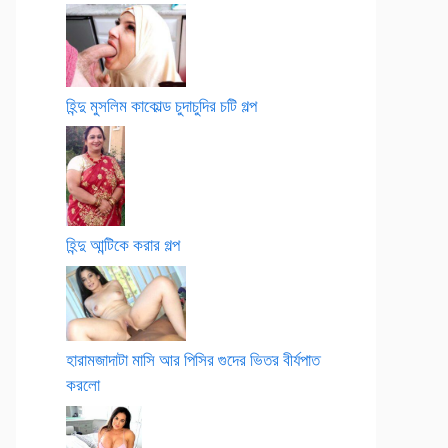
হিন্দু মুসলিম কাকোল্ড চুদাচুদির চটি গল্প
হিন্দু আন্টিকে করার গল্প
হারামজাদাটা মাসি আর পিসির গুদের ভিতর বীর্যপাত
করলো