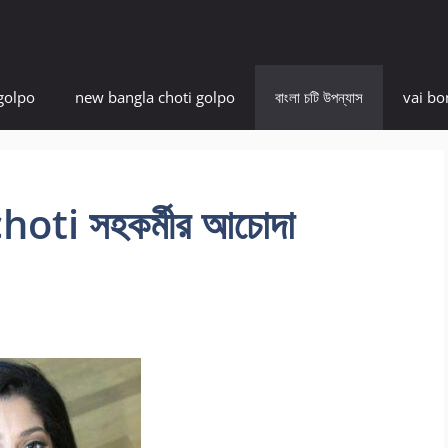
golpo
new bangla choti golpo
বাংলা চটি উপন্যাস
vai bo
oti সহকর্মীর আচোদা