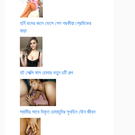
হর্নি গুদের জলে ভেসে গেল পরকীয়া প্রেমিকের
বাড়া
হট সেক্সি মাল চোদার নতুন চটি গল্প
স্বামীর সাথে বিকৃত চোদাচুদির সুখহিন যৌন জীবন