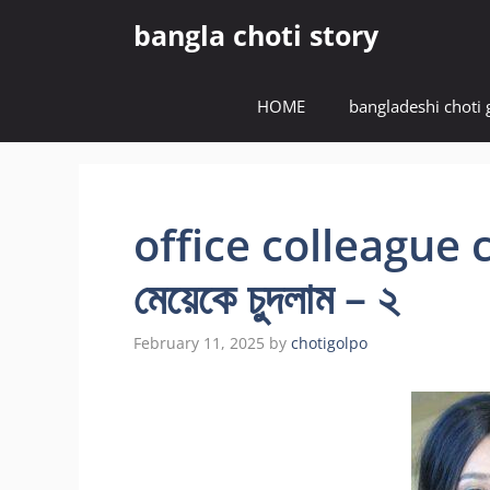
Skip
bangla choti story
to
content
HOME
bangladeshi choti 
office colleague ch
মেয়েকে চুদলাম – ২
February 11, 2025
by
chotigolpo