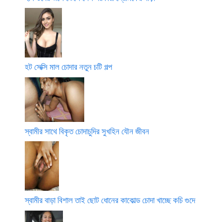
হট সেক্সি মাল চোদার নতুন চটি গল্প
স্বামীর সাথে বিকৃত চোদাচুদির সুখহিন যৌন জীবন
স্বামীর বাড়া বিশাল তাই ছোট ধোনের কাকোল্ড চোদা খাচ্ছে কচি গুদে