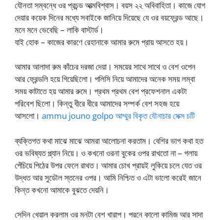
যৌনতা সম্বন্ধে ওর প্রচন্ড আত্মবিশ্বাস। বয়স ২২ অবিবাহিতা। কাজে যোগ
দেয়ার কয়েক দিনের মধ্যে সবাইকে জানিয়ে দিয়েছে যে ওর বয়ফ্রেন্ড আছে।
মনে মনে ভেবেছি – লাকি বাস্টার্ড।
যাই হোক – কাজের কারণে রেহানাকে আমার রুমে প্রায় আসতে হয়।
আমার আলাদা রুম কাঁচের দরজা দেয়া। সময়ের সাথে সাথে ও বেশ ওপেন
আর ফ্রেন্ডলি হয়ে গিয়েছিলো। পলিসি নিয়ে আমাদের অনেক সময় লম্বা
সময় কাটাতে হয় আমার রুমে। প্রথম প্রথম বেশ প্রফেশনাল একটা
পরিবেশ ছিলো। কিন্তু ধীরে ধীরে আমাদের সম্পর্ক বেশ সহজ হয়ে
আসলো।
ammu jouno golpo আম্মুর বিকৃত যৌনাচার সেক্স চটি
ব্যক্তিগত কথা মাঝে মাঝে আমরা আলোচনা করতাম। বেশির ভাগ কথা হত
ওর ভবিষ্যত প্ল্যান নিয়ে। ও কখনো ওরনা বুকের ওপর রাখতো না – গলায়
পেঁচিয়ে পিঠের উপর ফেলে রাথত। আমার চোখ প্রায়ই লুকিয়ে চলে যেত ওর
উদ্ধত আর সুডৌল স্তনের ওপর। আমি নিশ্চিত ও এটা ভালো করেই জানে
কিন্ত কখনো আমাকে বুঝতে দেয়নি।
সেদিন খেয়াল করলাম ওর মনটা বেশ খারাপ। পরনে কালো কামিজ আর সাদা