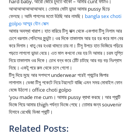
hard baby. আরো জোরে চুদতে থাকো – আমার cunt ফাটাও।
আআআআআআআআহ। তোমার মোটা ডান্ডা আমার pussy ছিড়ে
ফেলছে। আমি পাগলের মতো উঠছি আর নামছি।
bangla sex choti
golpo আম্মুর যৌন সেক্স
আমার অবস্থা খারাপ। হাত বারিয়ে টিসু বাক্স থেকে একগাদা টিসু নিলাম আর
চেপে ধরলাম পেনিসের মুন্ডুটা। ওর দিকে তাকালাম আর হর হর করে মাল বের
করে দিলাম। ধাতু বের হওয়া থামতে চায় না। টিসু উপচে হাত ভিজিয়ে গড়িয়ে
পড়তে লাগলো ডান্ডা বেয়ে। এত মাল কখনো বের হয় নি আমার। চরম তৃপ্তি
নিয়ে তাকালাম ওর দিকে। চোখ বন্ধ করে ঠোঁট চাটছে আর বড় বড় নিঃশ্বাস
নিছে। একটু পরে রুম থেকে চলে গেলো।
টিসু দিয়ে মুছে আর সপসপে underwear পরেই প্যান্টের জিপার
লাগালাম। ভেজা টিসু পকেটে নিয়ে টয়লেটে যাচ্ছি এমন সময় মোবাইল ফোন
বেজে উঠলো। office choti golpo
‘you made me cum। আমার pussy ব্যাথা করছে। আর প্যান্টি
ভিজে গিয়ে আমার thigh পর্যন্ত ভিজে গেছে। তোমার জন্য souvenir
হিসাবে রেখেছি ভিজা প্যান্টি।
Related Posts: