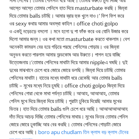
সাদা লেসের। তোমার পেনিসটা ধরে আছি। তোমার উরুতে চুমা দিচ্ছি আর
আস্তে আস্তে তোমার পেনিসে হাত দিয়ে masturbate করছি। জিহ্বা
দিয়ে তোমার balls চাটছি। আমার ব্রার হুক খুলে দাও।’ ফিশ ফিশ করে
ওর sexy কথায় আমার অবস্থা কাহিল। office choti golpo
ও একটু নড়েচড়ে বসলো । মনে হলো দু পা ফাঁক করে ওর যোনি উজার করে
দিলো আমার জন্য। ওর কথা মতো masturbate করতে থাকলাম। বেশ
অনেকটা কামরস বের হয়ে গড়িয়ে পরছে পেনিসের গোড়ায়। ওর জিহ্বা
অনুভব করতে পারলাম আমার অন্ডকোষ আর উরুতে। পাগল হয়ে যাচ্ছি
উত্তেজনায়।‘তোমার পেনিসের মাথাটা দিয়ে আমার nippleএ ঘষছি। দুই
দুধের মাঝখানে চেপে ধরে জোরে জোরে ডলছি। জিহ্বা দিয়ে চাটছি তোমার
পেনিসের মাথাটা। হাতের মধ্যে মাথাটা ধরে রেকেছি আর তোমার balls
চাটছি – মুখের মধ্যে নিয়ে চুষছি। office choti golpo জিহ্বা দিয়ে
পেনিসের গোরা থেকে মাথা পর্যন্ত চাটছি। আআহ, আআআহ, তোমার
পেনিস মুখে দিয়ে জিহ্বা দিয়ে চাটছি। পুরাটা ঢুকিয়ে দিয়েছি আমার মুখের
ভিতর। হাত দিয়ে তোমার balls গুলি চেপে ধরে আছি। আআআআআআহ
দাঁত দিয়ে আচড় দিচ্ছি তোমার পেনিসের মাথায়। মুখের ভিতর তোমার পেনিস
জোরে জোরে ঢুকাচ্ছি আর বের করছি। তোমার পেনিসের গোড়াটা জোরে
চেপে ধরে আছি।
boro apu chudlam তিন ক্লাস বড় ক্লাস টেনের