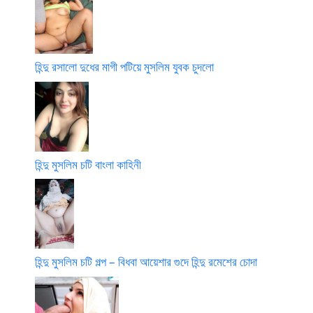
হিন্দু রসালো দুধের মাগী পটিয়ে মুসলিম যুবক চুদলো
হিন্দু মুসলিম চটি বাংলা কাহিনী
হিন্দু মুসলিম চটি গল্প – বিধবা আয়েশার গুদে হিন্দু রমেশের চোদা