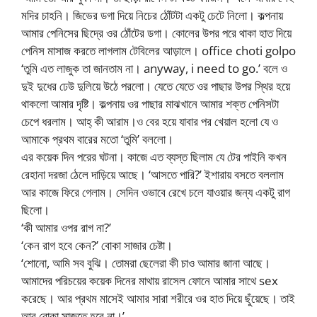
মদির চাহনি। জিভের ডগা দিয়ে নিচের ঠোঁটটা একটু চেটে নিলো। কল্পনায়
আমার পেনিসের ছিদ্রে ওর ঠোঁটের ডগা। কোলের উপর পরে থাকা হাত দিয়ে
পেনিস মাসাজ করতে লাগলাম টেবিলের আড়ালে। office choti golpo
‘তুমি এত লাজুক তা জানতাম না। anyway, i need to go.’ বলে ও
দুই দুধের ঢেউ দুলিয়ে উঠে পরলো। যেতে যেতে ওর পাছার উপর স্থির হয়ে
থাকলো আমার দৃষ্টি। কল্পনায় ওর পাছার মাঝখানে আমার শক্ত পেনিসটা
চেপে ধরলাম। আহ্ কী আরাম।ও বের হয়ে যাবার পর খেয়াল হলো যে ও
আমাকে প্রথম বারের মতো ‘তুমি’ বললো।
এর কয়েক দিন পরের ঘটনা। কাজে এত ব্যস্ত ছিলাম যে টের পাইনি কখন
রেহানা দরজা ঠেলে দাড়িয়ে আছে। ‘আসতে পারি?’ ইশারায় বসতে বললাম
আর কাজে ফিরে গেলাম। সেদিন ওভাবে রেখে চলে যাওয়ার জন্য একটু রাগ
ছিলো।
‘কী আমার ওপর রাগ না?’
‘কেন রাগ হবে কেন?’ বোকা সাজার চেষ্টা।
‘শোনো, আমি সব বুঝি। তোমরা ছেলেরা কী চাও আমার জানা আছে।
আমাদের পরিচয়ের কয়েক দিনের মাথায় রাসেল ফোনে আমার সাথে sex
করেছে। আর প্রথম মাসেই আমার সারা শরীরে ওর হাত দিয়ে ছুঁয়েছে। তাই
আর বোকা সাজতে হবে না।’