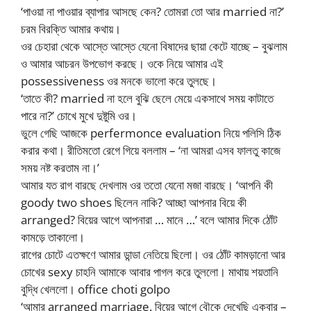
‘পাওয়া না পাওয়ার ব্যাপার আসছে কেন? তোমরা তো আর married না?’
চরম বিরক্তি আমার কথায়।
ওর চেহারা থেকে আস্তে আস্তে যেনো বিষাদের ছায়া কেটে যাচ্ছে – বুঝলাম
ও আমার আচরন উপভোগ করছে। ওকে নিয়ে আমার এই
possessiveness ওর মনকে ভালো করে তুলছে।
‘তাতে কী? married না হলে বুঝি ছেলে মেয়ে একসাথে সময় কাটাতে
পারে না?’ চোখে মুখে দুষ্টুমি ওর।
ভুলে গেছি আজকে perfermonce evaluation নিয়ে পলিসি ঠিক
করার কথা। রীতিমতো রেগে গিয়ে বললাম – ‘না আমরা এসব ফালতু কাজে
সময় নষ্ট করতাম না।’
আমার যত রাগ বারছে দেখলাম ওর ততো যেনো মজা বারছে। ‘আপনি কী
goody two shoes ছিলেন নাকি? আচ্ছা আপনার বিয়ে কী
arranged? বিয়ের আগে আপনারা … মানে …’ বলে আমার দিকে ঠোঁট
কামড়ে তাকালো।
রাগের চোটে এতক্ষণে আমার ডান্ডা নেতিয়ে ছিলো। ওর ঠোঁট কামড়ানো আর
চোখের sexy চাহনি আমাকে আবার পাগল করে তুললো। মাথায় শয়তানি
বুদ্ধি খেললো। office choti golpo
‘আমার arranged marriage. বিয়ের আগে বৌকে দেখেছি একবার –