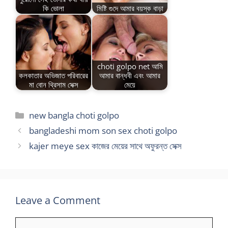
কি ভোলা
মিষ্টি গুদে আমার বয়স্ক বাড়া
choti golpo net আমি
কলকাতার অভিজাত পরিবারের
আমার বান্ধবী এবং আমার
মা বোন থ্রিসাম সেক্স
মেয়ে
Categories
new bangla choti golpo
bangladeshi mom son sex choti golpo
kajer meye sex কাজের মেয়ের সাথে অফুরন্ত সেক্স
Leave a Comment
Comment