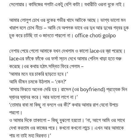
সেলোয়ার। কামিজের গলাটা একটু বেশি কাটা। যথারীতি ওরনা বুকে নাই।
আমার লোলুপ চোখ ওর বুকের গভীর খাদে আটকে আছে। ভাগ্য ভালো মন
খারাপ বলে চোখ নীচে – আমি যে অপলক ভাবে ওর দুধ আর দুধের গহ্বর চুক
চুক করে চাটছি তা ও জানতে পারলো না। office choti golpo
নেশায় পেয়ে গেলো আমাকে যখন দেখলাম ও কালো laceএর ব্রা পরেছে।
laceএর ফাঁকে ফাঁকে ওর ফর্সা স্তন দেখে আমার পেনিস খাড়া হতে শুরু
করেছে।ওর কথায় হঠাৎ সম্বিত ফিরে পেলাম –
‘আমার মনে হয় চাকরি ছাড়তে হবে।’
আমি ভীষন চমকে উঠলাম – ‘কেন?’
‘বাসায় ফিরতে অনেক দেরি হয়। রাসেল (ওর boyfriend) প্রত্যেক দিন
ঘ্যানর ঘ্যানর করে। আর ভালো লাগে না।’
‘তোমার বাবা মা কিছু না বললে ওর কী?’ কথায় আমার রাগ যেনো উপচে
পরলো।
ও আমার দিকে তাকালো – কিছু বুঝলো হয়তো। ‘না, আগে আমি ওর সাথে
দেখা করতাম ওর কাজের পরে। কখনো কখনো লান্চে। এখন আর আমাকে
পায় না তাই মহা বিরক্ত।’