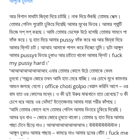
আপুকে চুদলাম
আর বিশাল মাথাটা জিহ্বা দিয়ে চাটছি। নাক দিয়ে শুঁকছি তোমার সেক্স।
তোমার পেনিস পুরোটা ঢুকিয়ে দিয়েছি আমার মুখের ভিতর। আমার প্যান্টি
ভিজে সপ্ সপ্ করছে। আমি তোমার ডেস্কে উঠে বসেছি তোমার সামনে পা
ফাঁক করে। দু হাত দিয়ে আমার pussy ফাঁক করে ধর আর জিহ্বা দিয়ে
আমার ক্লিট চাট। আআহ আমাকে পাগল করে দিচ্ছো তুমি। দুটা আঙ্গুল
আমার pussyর ভিতর ঢুকাও আর চাটতে থাকো আমার ক্লিট। fuck
my pussy hard।’
‘আআআআআআআআহ এবার তোমার কোলে উঠে তোমাকে বেদম
চুদবো।’প্রচন্ড জোরে তখন আমি হাত মেরে যাচ্ছি। ওর চোখে মুখে কামনার
আগুন জলছে যেনো। office choti golpo খেয়াল করিনি আগে – ওর
বাম হাত ওর কোলের মধ্যে। ও কী দুই উরুর মাঝখানে হাত রেখেছে? ও কী
চেপে ধরে আছে ওর ভোঁদা? উত্তেজনায় আমার সারা শরীর কাঁপছে।
‘আমি তোমার কোলে বসে তোমার পেনিস আমার ভিতরে ঢুকিয়ে দিয়েছি।
আমর দুধ খাও – জোরে জোরে চুষতে থাকো। তোমার দু হাত দিয়ে আমার
পাছা টেনে ছিড়ে দাও। আআআআআআআআঅ। ঊঊঊঊঊঊঊঊফ।
আঙ্গুল ঢুকাও আমার পাছায় – কামড়ে দাও আমার দুধের বোঁটা। fuck me