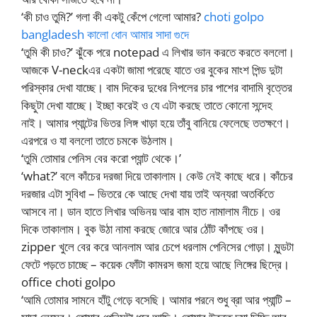
‘কী চাও তুমি?’ গলা কী একটু কেঁপে গেলো আমার?
choti golpo
bangladesh কালো ধোন আমার সাদা গুদে
‘তুমি কী চাও?’ ঝুঁকে পরে notepad এ লিখার ভান করতে করতে বললো।
আজকে V-neckএর একটা জামা পরেছে যাতে ওর বুকের মাংশ পিন্ড দুটা
পরিস্কার দেখা যাচ্ছে। বাম দিকের দুধের নিপলের চার পাশের বাদামি বৃত্তের
কিছুটা দেখা যাচ্ছে। ইচ্ছা করেই ও যে এটা করছে তাতে কোনো সন্দেহ
নাই। আমার প্যান্টের ভিতর লিঙ্গ খাড়া হয়ে তাঁবু বানিয়ে ফেলেছে ততক্ষণে।
এরপরে ও যা বললো তাতে চমকে উঠলাম।
‘তুমি তোমার পেনিস বের করো প্যান্ট থেকে।’
‘what?’ বলে কাঁচের দরজা দিয়ে তাকালাম। কেউ নেই কাছে ধরে। কাঁচের
দরজার এটা সুবিধা – ভিতরে কে আছে দেখা যায় তাই অন্যরা অতর্কিতে
আসবে না। ডান হাতে লিখার অভিনয় আর বাম হাত নামালাম নীচে। ওর
দিকে তাকালাম। বুক উঠা নামা করছে জোরে আর ঠোঁট কাঁপছে ওর।
zipper খুলে বের করে আনলাম আর চেপে ধরলাম পেনিসের গোড়া। মুন্ডটা
ফেটে পড়তে চাচ্ছে – কয়েক ফোঁটা কামরস জমা হয়ে আছে লিঙ্গের ছিদ্রে।
office choti golpo
‘আমি তোমার সামনে হাঁটু গেড়ে বসেছি। আমার পরনে শুধু ব্রা আর প্যান্টি –