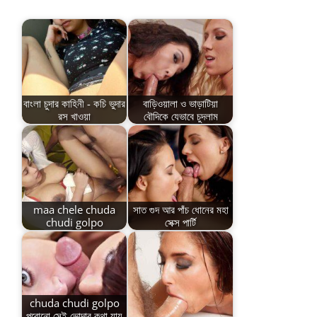
বাংলা চুদার কাহিনী - কচি ভুদার
বাড়িওয়ালা ও ভাড়াটিয়া
রস খাওয়া
বৌদিকে যেভাবে চুদলাম
maa chele chuda
সাত গুদ আর পাঁচ ধোনের মহা
chudi golpo
সেক্স পার্টি
chuda chudi golpo
পুরোনো সেই ভোদার কথা যায়