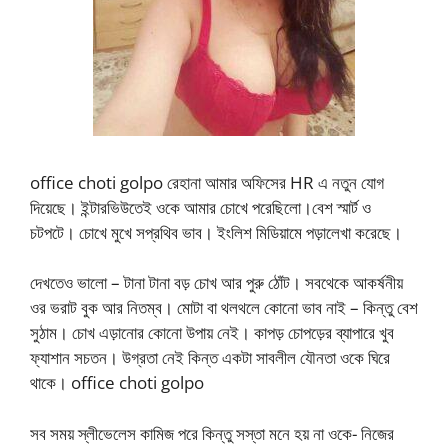
office choti golpo রেহানা আমার অফিসের HR এ নতুন যোগ
দিয়েছে। ইন্টারভিউতেই ওকে আমার চোখে পরেছিলো।বেশ স্মার্ট ও
চটপটে। চোখে মুখে সপ্রথিব ভাব। ইংলিশ মিডিয়ামে পড়ালেখা করেছে।
দেখতেও ভালো – টানা টানা বড় চোখ আর পুরু ঠোঁট। সবথেকে আকর্ষনীয়
ওর ভরাট বুক আর নিতম্ব। মোটা বা থলথলে কোনো ভাব নাই – কিন্তু বেশ
সুঠাম। চোখ এড়ানোর কোনো উপায় নেই। কাপড় চোপড়ের ব্যাপারে খুব
ফ্যাশান সচতন। উগ্রতা নেই কিন্ত একটা সাবলীল যৌনতা ওকে ঘিরে
থাকে। office choti golpo
সব সময় স্লীভেলেস কামিজ পরে কিন্তু সস্তা মনে হয় না ওকে- নিজের