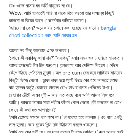
তাও ওদের বাসায় ঘর ভর্তি মানুষের মধ্যে।’
‘Wow! আমি ভাবতেই পারি না যাকে বিয়ে করবো তার সম্মন্ধে কিছুই
জানবো না বিয়ের আগে।’ ভর্দ্সনার ভঙ্গিতে বললো।
‘জানবো না কেন? অনেক বার ফোনে কথা হয়েছে ওর সাথে।
bangla
choti collection গরম যোনি চোদার গল্প
আমরা সব কিছু জানতাম একে অপরের।’
‘ফোনে কী সবকিছু জানা যায়?’ “সবকিছু” বলার সময় ওর চাহনিতে মাদকতা।
আমর তলপেটে চীন চীন যন্ত্রণা। অন্ডকোষ আর পেনিসে শিহরণ। কেঁপে
কেঁপে উঠছে পেনিসের মুন্ডুটা। অল্প pre-cum বের হয়ে জাঙ্গিয়ার সামনের
কিছুটা ভিজে গেলো। ডান্ডা খাড়া হয়ে প্যান্ট ছিড়ে বের হয়ে আসতে চাচ্ছে।
বাম হাতের কনুই চেয়ারের হাতলে রেখে হাথ রাখলাম পেনিসের উপর।
রেহানার ঠোঁটে আমর দৃষ্টি – আর এত কাছে বসে আমি আমার লিঙ্গ ধরে
আছি। ভাবতে আমার সারা শরীরে কাঁপন খেলে গেলো।কী বললেন না তো?
ফোনে কী কথা হত আপনাদের?’
‘সেটা তোমার সামনে বলা যাবে না।’ বেপরোয়া হয়ে বললাম। ওর গাল একটু
লাল হলো। আর বুকের পিন্ড দুটা উঠানামা করতে থাকলো।
‘আমি তো আর খুকী না। তা ছাড়া রাসেল টা বড্ড ফাজিল।’ বলে আবার সেই