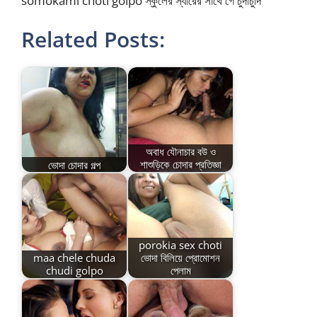
somokami choti golpo স্কুলের স্যারের সাথে গে চুদাচুদি
Related Posts:
অবাধ যৌনাচার বউ ও
ভোদা চোদার গল্প
শাশুড়িকে চোদার প্রতিজ্ঞা
porokia sex choti
maa chele chuda
ভোদা বিলিয়ে প্রোমোশন
chudi golpo
পেলাম