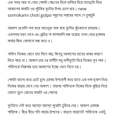
এক সময় আর না পেরে পোদটা পেছনের দিকে চাপিয়ে দিয়ে হাতদুটো দিয়ে
আকাশের মাথাটা ওর পুটকির ফুটোর উপর চেপে ধরে। new
somokami choti golpo স্কুলের স্যারের সাথে গে চুদাচুদি
আকাশ ছেনালি পনা করে অহেতুক নাক ঘষে ফুটোর কুঁচকানো চামড়ায়।
একসময় যখন দেখে ওর রেন্ডির পা কাপাকাপি শুরু হয়েছে তখন যেয়ে ছ্যাদার
মাথায় জিভ বোলানো শুরু করে ও।
শাফিন নিজের ধোনে হাত দিতে যায়, কিন্তু আকাশের হাতের বাধার কারণে
দিতে পারে না। আকাশ চায় ওর মাগীটা শুধু মাগীফুটো দিয়ে নিজের সুখ পাক।
শাফিনকে নিরুপায় হয়ে আকাশের ইচ্ছে মেনে নিতে হয়।
পোদটা ভালো করে চেটে চুষে চোদার উপযোগী করে হাতে এক দলা ছ্যাপ নিয়ে
নিজের বাড়ায় মেখে নেয় আকাশ। তারপর শাফিনকে নিজের দিকে ঘুরিয়ে নিয়ে
কোলে তুলে ধোনের মাথাটা ওর পোদের
ফুটোতে সেট করে আস্তে আস্তে পুরোটা ঢুকিয়ে দেয়। আকাশ চোদারু
পাব্লিক। ধীরে ধীরে গতি বাড়ায় ঠাপনের। বাড়তে বাড়াতেই শাফিনকে একটু