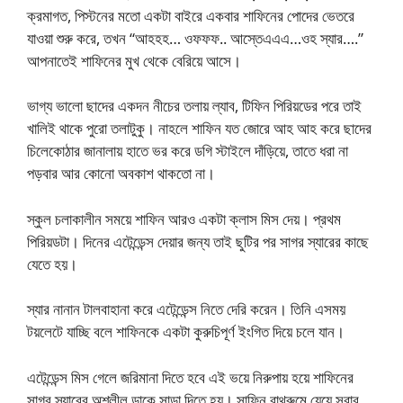
ক্রমাগত, পিস্টনের মতো একটা বাইরে একবার শাফিনের পোদের ভেতরে
যাওয়া শুরু করে, তখন “আহহহ… ওফফফ.. আস্তেএএএ…ওহ স্যার….”
আপনাতেই শাফিনের মুখ থেকে বেরিয়ে আসে।
ভাগ্য ভালো ছাদের একদন নীচের তলায় ল্যাব, টিফিন পিরিয়ডের পরে তাই
খালিই থাকে পুরো তলাটুকু। নাহলে শাফিন যত জোরে আহ আহ করে ছাদের
চিলেকোঠার জানালায় হাতে ভর করে ডগি স্টাইলে দাঁড়িয়ে, তাতে ধরা না
পড়বার আর কোনো অবকাশ থাকতো না।
স্কুল চলাকালীন সময়ে শাফিন আরও একটা ক্লাস মিস দেয়। প্রথম
পিরিয়ডটা। দিনের এটেন্ডেন্স দেয়ার জন্য তাই ছুটির পর সাগর স্যারের কাছে
যেতে হয়।
স্যার নানান টালবাহানা করে এটেন্ডেন্স নিতে দেরি করেন। তিনি এসময়
টয়লেটে যাচ্ছি বলে শাফিনকে একটা কুরুচিপূর্ণ ইংগিত দিয়ে চলে যান।
এটেন্ডেন্স মিস গেলে জরিমানা দিতে হবে এই ভয়ে নিরুপায় হয়ে শাফিনের
সাগর স্যারের অশ্লীল ডাকে সাড়া দিতে হয়। সাফিন বাথরুমে যেয়ে সবার