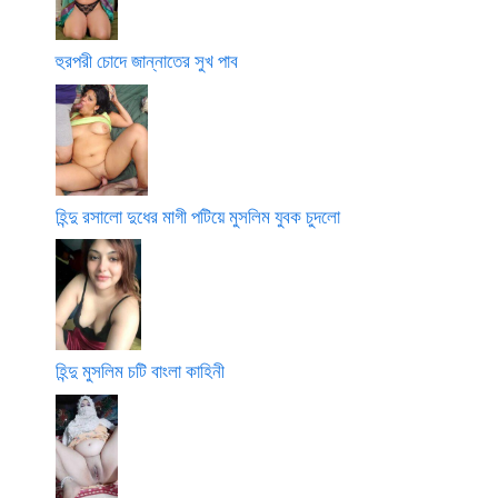
হুরপরী চোদে জান্নাতের সুখ পাব
হিন্দু রসালো দুধের মাগী পটিয়ে মুসলিম যুবক চুদলো
হিন্দু মুসলিম চটি বাংলা কাহিনী