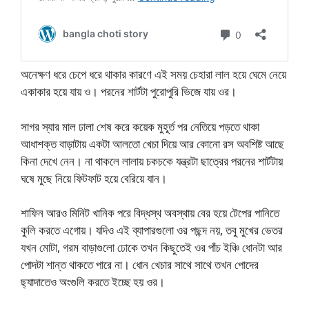
অনেক্ষণ ধরে চেপে ধরে থাকার কারণে এই সময় চেহারা লাল হয়ে ঘেমে নেয়ে
একাকার হয়ে যায় ও। পরনের শার্টটা পুরোপুরি ভিজে যায় ওর।
সাগর স্যার মাল ঢালা শেষ করে কয়েক মুহূর্ত পর নেতিয়ে পড়তে থাকা
আধাশক্ত বাড়াটায় একটা আলতো খেচা দিয়ে আর কোনো রস অবশিষ্ট আছে
কিনা দেখে নেন। না থাকলে লালায় চকচকে যন্ত্রটা ছাত্রের পরনের শার্টটায়
ঘষে মুছে নিয়ে ফিটফাট হয়ে বেরিয়ে যান।
শাফিন আরও মিনিট খানিক পরে বিদ্ধস্থ অবস্থায় বের হয়ে টেপের পানিতে
কুলি করতে এগোয়। যদিও এই ব্যাপারগুলো ওর পছন্দ নয়, তবু মুখের ভেতর
যখন মোটা, গরম বাড়াগুলো ঢোকে তখন কিছুতেই ওর পাঁচ ইঞ্চি ধোনটা আর
পোদটা শান্ত থাকতে পারে না। ধোন খেচার সাথে সাথে তখন পোদের
ছ্যাদাতেও অংগুলি করতে ইচ্ছে হয় ওর।