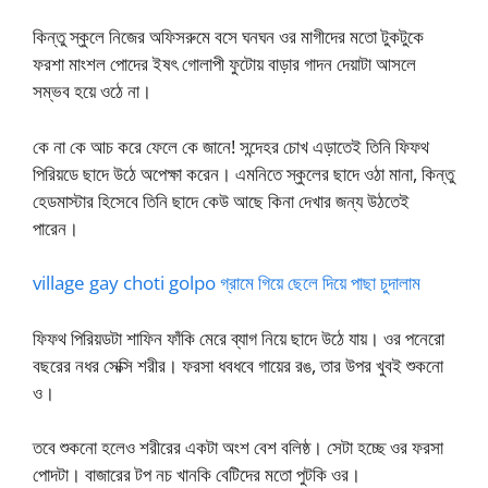
কিন্তু স্কুলে নিজের অফিসরুমে বসে ঘনঘন ওর মাগীদের মতো টুকটুকে
ফরশা মাংশল পোদের ইষৎ গোলাপী ফুটোয় বাড়ার গাদন দেয়াটা আসলে
সম্ভব হয়ে ওঠে না।
কে না কে আচ করে ফেলে কে জানে! সন্দেহর চোখ এড়াতেই তিনি ফিফথ
পিরিয়ডে ছাদে উঠে অপেক্ষা করেন। এমনিতে স্কুলের ছাদে ওঠা মানা, কিন্তু
হেডমাস্টার হিসেবে তিনি ছাদে কেউ আছে কিনা দেখার জন্য উঠতেই
পারেন।
village gay choti golpo গ্রামে গিয়ে ছেলে দিয়ে পাছা চুদালাম
ফিফথ পিরিয়ডটা শাফিন ফাঁকি মেরে ব্যাগ নিয়ে ছাদে উঠে যায়। ওর পনেরো
বছরের নধর সেক্সি শরীর। ফরসা ধবধবে গায়ের রঙ, তার উপর খুবই শুকনো
ও।
তবে শুকনো হলেও শরীরের একটা অংশ বেশ বলিষ্ঠ। সেটা হচ্ছে ওর ফরসা
পোদটা। বাজারের টপ নচ খানকি বেটিদের মতো পুটকি ওর।