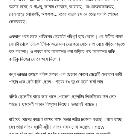
আমার হচ্ছে রে গাণ্ডু, আমার বেরোবে, আয়ায়াহ…অওঅঅঅঅঅঅহ…
নেএএহ্রে সোনাবউ, অফফফ….বরের বাড়ার রস নে তোর খানকি পোদের
ভেতরররহ।
একরাশ গরম মালে শাফিনের ভেতরটা পরিপূর্ণ হয়ে গেলো। ওর ঠাটিয়ে থাকা
ধোনটা থেকে চিড়িক চিড়িক করে মাল বের হয়ে ধোনের গা বেয়ে গড়িয়ে পড়তে
শুরু করলো। ও শক্ত করে আকাশের গলা জড়িয়ে ধরে আকাশের বাকি
রশটুকু নিজের ভেতর শুষে নিলো।
বন্ধ দরজার ওপাশে বলিষ্ঠ দেহের এক ছেলের কোলে মেয়েলী চেহারাল ভারী
পাছার এক ছোটখাটো ছেলে। গায়ের রঙ দুধের মতো ফর্সা তার।
বলিষ্ঠ ছেলেটির ঘাড়ে আর গালে পোদেলা ছেলেটির লিপ্সটিকের দাগ লেগে
আছে। দুজনেই ঘনঘন নিশ্বাস নিচ্ছে। দুজনেই ঘামছে।
বাইরের রোদের কারণে তাদের ঘামে ভেজা শরীর চকমক করছে। মনে হচ্ছে
যেন তারা সত্যি স্বামী স্ত্রী। মাত্র বাসর শেষ করেছে। new