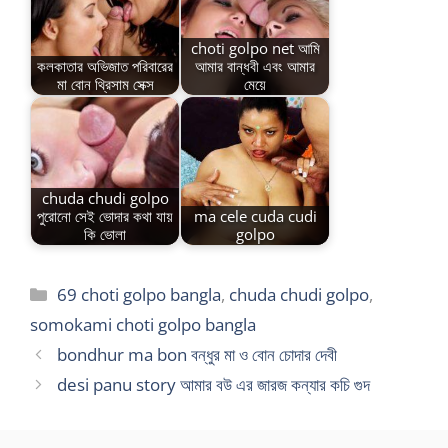
choti golpo net আমি
কলকাতার অভিজাত পরিবারের
আমার বান্ধবী এবং আমার
মা বোন থ্রিসাম সেক্স
মেয়ে
chuda chudi golpo
পুরোনো সেই ভোদার কথা যায়
ma cele cuda cudi
কি ভোলা
golpo
Categories
69 choti golpo bangla
,
chuda chudi golpo
,
somokami choti golpo bangla
bondhur ma bon বন্ধুর মা ও বোন চোদার দেবী
desi panu story আমার বউ এর জারজ কন্যার কচি গুদ