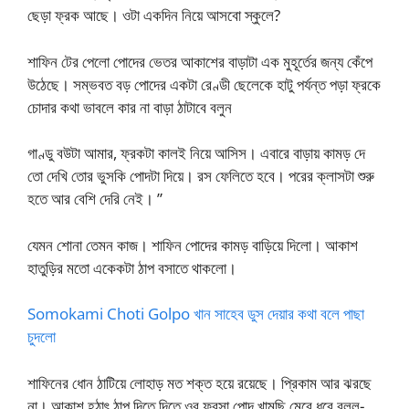
ছেড়া ফ্রক আছে। ওটা একদিন নিয়ে আসবো স্কুলে?
শাফিন টের পেলো পোদের ভেতর আকাশের বাড়াটা এক মুহূর্তের জন্য কেঁপে
উঠেছে। সম্ভবত বড় পোদের একটা রেণ্ডী ছেলেকে হাটু পর্যন্ত পড়া ফ্রকে
চোদার কথা ভাবলে কার না বাড়া ঠাটাবে বলুন
গাণ্ডু বউটা আমার, ফ্রকটা কালই নিয়ে আসিস। এবারে বাড়ায় কামড় দে
তো দেখি তোর ভুসকি পোদটা দিয়ে। রস ফেলিতে হবে। পরের ক্লাসটা শুরু
হতে আর বেশি দেরি নেই। ”
যেমন শোনা তেমন কাজ। শাফিন পোদের কামড় বাড়িয়ে দিলো। আকাশ
হাতুড়ির মতো একেকটা ঠাপ বসাতে থাকলো।
Somokami Choti Golpo খান সাহেব ডুস দেয়ার কথা বলে পাছা
চুদলো
শাফিনের ধোন ঠাটিয়ে লোহাড় মত শক্ত হয়ে রয়েছে। প্রিকাম আর ঝরছে
না। আকাশ হঠাৎ ঠাপ দিতে দিতে ওর ফরসা পোদ খামছি মেরে ধরে বলল-