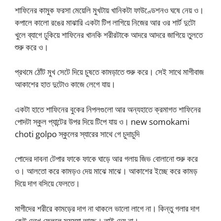
শাফিনের কামুক ফরসা মেয়েলি মুখটায় খানিকটা ফাউণ্ডেশনও ঘষে নেয় ও।
কপালে কালো রঙের মাঝারি একটা টিপ লাগিয়ে নিজের আর ওর শার্ট দুটো
খুলে ব্যাগে ঢুকিয়ে শাফিনের খানকি শরীরটাকে আদরে আদরে জাগিয়ে তুলতে
শুরু করে ও।
প্রথমে ঠোঁট মুখ সেটে দিয়ে চুষতে কামড়াতে শুরু করে। সেই সাথে মাগীবাজ
আকাশের হাত দুটোও কাজে লেগে যায়।
একটা হাতে শাফিনের বুকের নিপলগুলো আর অন্যহাতে ক্রমাগত শাফিনের
পোদটা স্কুল প্যান্টের উপর দিয়ে টিপে যায় ও। new somokami
choti golpo স্কুলের স্যারের সাথে গে চুদাচুদি
পোদের দাবনা টেপার ফাকে ফাকে ঘাড়ে আর গলায় জিভ বোলানো শুরু করে
ও। আলতো করে কামড়ও দেয় মাঝে মাঝে। আকাশের ইচ্ছে করে কামড়
দিয়ে দাগ বসিয়ে ফেলতে।
মাগীদের শরীরে কামড়ের দাগ না থাকলে ভালো লাগে না। কিন্তু গলার দাগ
কেউ দেখে ফেললে সমস্যা আছে। তাই দেয় না।