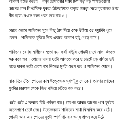
আকাশ ইচ্ছে করেই। বাড়া চোষানোর সময় টিপ পড়া বড় পাপড়িওয়ালা
চোখের লাল লিপ্টস্টিক যুক্ত ঠোটদুটোকে বাড়ার চামড়া বেয়ে ক্রমাগত উপর
নীচ হতে দেখলে বড্ড গরম হয়ে যায় ও।
জোরে জোরে শাফিনের মুখে কিছু ঠাপ দিয়ে ওকে উঠিয়ে ওর প্যান্টটা খুলে
ফেলে। শাফিনকে ঘুরিয়ে দিয়ে এবারে আকাশ হাটু গেড়ে বসে।
শাফিনের বেশ্যা মাগীদের মতো বড়, ফর্সা বাউন্সি পোদটা দেখে লালা ঝড়তে
শুরু করে ওর। পোদের দাবনা দুটো আলতো করে দু চারটে চড় বসিয়ে দুই
হাতে দাবনা দুটো চেপে ধরে নিজের মুখটা চেপে ধরে ও শাফিনের পোদে।
নাক দিয়ে টেনে পোদের কাম উত্তেজক ঘ্রাণটুকু শোকে। তারপর পোদের
ফুটোর চারপাশ থেকে জিভ বসিয়ে চাটতে শুরু করে।
চেটে চেটে একেবারে বিচি পর্যন্ত যায়। তারপর আবার আগের পথে ফুটোর
আসেপাশে চেটে দেয়। উত্তেজনায় শাফিনের মাথা ঝিনঝিন করে ওঠে।
ধোনটা আর আর পোদের ফুটো স্পর্শ পাওয়ার জন্য পাগল হয়ে উঠে।