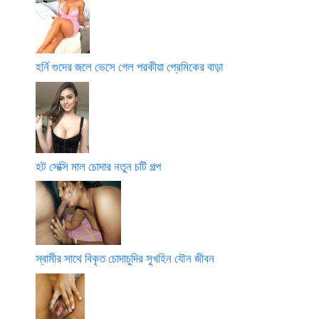
হর্নি গুদের জলে ভেসে গেল পরকীয়া প্রেমিকের বাড়া
হট সেক্সি মাল চোদার নতুন চটি গল্প
স্বামীর সাথে বিকৃত চোদাচুদির সুখহিন যৌন জীবন