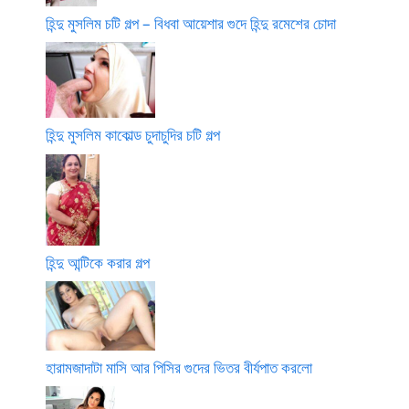
হিন্দু মুসলিম চটি গল্প – বিধবা আয়েশার গুদে হিন্দু রমেশের চোদা
হিন্দু মুসলিম কাকোল্ড চুদাচুদির চটি গল্প
হিন্দু আন্টিকে করার গল্প
হারামজাদাটা মাসি আর পিসির গুদের ভিতর বীর্যপাত করলো