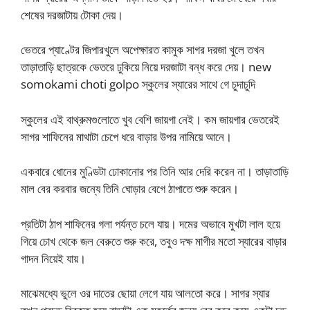
শেষের দরজাটায় টোকা দেয়।
ভেতরে প্যাণ্টের জিপারখুলে অপেক্ষারত কামুক সাগর দরজা খুলে তখন
তাড়াতাড়ি ছাত্রকে ভেতরে ঢুকিয়ে নিয়ে দরজাটা বন্ধ করে দেয়। new
somokami choti golpo স্কুলের স্যারের সাথে গে চুদাচুদি
স্কুলের এই বাথ্রুমগুলোতে খুব বেশি জায়গা নেই। কম জায়গার ভেতরেই
সাগর শাফিনের মাথাটা চেপে ধরে বাড়ার উপর নামিয়ে আনে।
একবারে ধোনের মুণ্ডিটা ঢোকানোর পর তিনি আর দেরি করেন না। তাড়াতাড়ি
মাল বের করবার জন্যে তিনি ঘোড়ার বেগে ঠাপাতে শুরু করেন।
প্রতিটা ঠাপ শাফিনের গলা পর্যন্ত চলে যায়। দমের অভাবে মুখটা লাল হয়ে
গিয়ে চোখ থেকে জল বেরুতে শুরু করে, তবুও দক্ষ মাগীর মতো স্যারের বাড়ার
গাদন নিয়েই যায়।
মাঝেমধ্যে ভুলে ওর দাতের ছোয়া লেগে যায় আলতো করে। সাগর স্যার