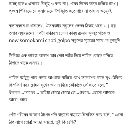
ইচ্ছে হলেও এসবের কিছুই ও করে না। পরের দিনের জন্য জমিয়ে রাখে।
প্রথম পিরিয়ডে যে ক্লাসরুমে উপস্থিত হতে পারে না তাও এ জন্যেই।
ক্লাসরুমে না থাকলেও, ঐসময়টায় স্কুলের ভেতর ঠিকই থাকে ও। ছয়
তলার ল্যাবরুমের একটা বাথরুমে চোদন কাব্য রচনায় ব্যস্ত থাকে ও।
new somokami choti golpo স্কুলের স্যারের সাথে গে চুদাচুদি
সিনিয়র এক ভাইয়া আকাশ তার পেটা শরীর নিয়ে শাফিন কোলে বসিয়ে
ঠাপাতে থাকে এসময়।
শাফিন যতটুকু পারে গলার আওয়াজ নামিয়ে রেখে আকাশের কানে মুখ ঠেকিয়ে
ফিশফিশ করে চোদন সুখের জানান দিয়ে কোঁকাতে কোঁকাতে বলে, ”
উফফফ…আহহহ… ভাইয়া জোরে জোরে চো…ওহহহ…চোদো আমাকে
আরো জোরে…
পেটা শরীরের আকাশ ঠাপের গতি বাড়াতে বাড়াতে ফিসফিস করে বলে, ” এতো
ঠাপ লাগে তোর! আচ্ছা বলতো, তুই কি রেন্ডি?