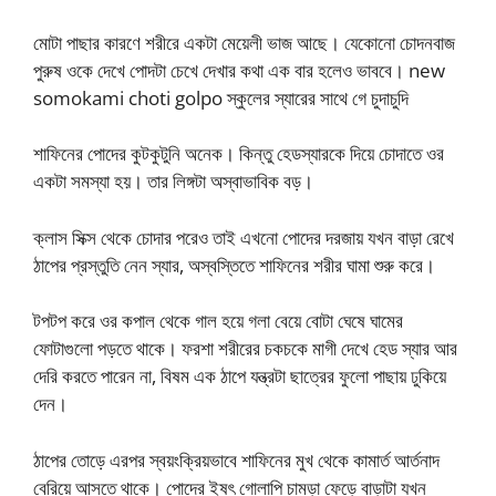
মোটা পাছার কারণে শরীরে একটা মেয়েলী ভাজ আছে। যেকোনো চোদনবাজ
পুরুষ ওকে দেখে পোদটা চেখে দেখার কথা এক বার হলেও ভাববে। new
somokami choti golpo স্কুলের স্যারের সাথে গে চুদাচুদি
শাফিনের পোদের কুটকুটুনি অনেক। কিন্তু হেডস্যারকে দিয়ে চোদাতে ওর
একটা সমস্যা হয়। তার লিঙ্গটা অস্বাভাবিক বড়।
ক্লাস সিক্স থেকে চোদার পরেও তাই এখনো পোদের দরজায় যখন বাড়া রেখে
ঠাপের প্রস্তুতি নেন স্যার, অস্বস্তিতে শাফিনের শরীর ঘামা শুরু করে।
টপটপ করে ওর কপাল থেকে গাল হয়ে গলা বেয়ে বোটা ঘেষে ঘামের
ফোটাগুলো পড়তে থাকে। ফরশা শরীরের চকচকে মাগী দেখে হেড স্যার আর
দেরি করতে পারেন না, বিষম এক ঠাপে যন্ত্রটা ছাত্রের ফুলো পাছায় ঢুকিয়ে
দেন।
ঠাপের তোড়ে এরপর স্বয়ংক্রিয়ভাবে শাফিনের মুখ থেকে কামার্ত আর্তনাদ
বেরিয়ে আসতে থাকে। পোদের ইষৎ গোলাপি চামড়া ফেড়ে বাড়াটা যখন