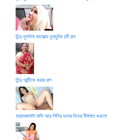
হিন্দু মুসলিম কাকোল্ড চুদাচুদির চটি গল্প
হিন্দু আন্টিকে করার গল্প
হারামজাদাটা মাসি আর পিসির গুদের ভিতর বীর্যপাত করলো