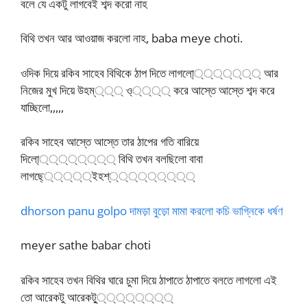
বলে যে একটু লাগবেই শব্দ করো নাহ
বিথি তখন আর আওয়াজ করলো নাহ, baba meye choti.
ওদিক দিয়ে রকিব সাহেব বিথিকে ঠাপ দিতে লাগলো্্্্্্্্ আর
নিজের মুখ দিয়ে উহম্্্্ ও্্্্্ করে আস্তে আস্তে শব্দ করে
যাচ্ছিলো,,,,,
রকিব সাহেব আস্তে আস্তে তার ঠাপের গতি বারিয়ে
দিলো্্্্্্্্্ বিথি তখন বলছিলো বাবা
লাগছে্্্্্্ইহশ্্্্্্্্্্
dhorson panu golpo দামড়া বুড়ো মামা করলো কচি ভাগ্নিকে ধর্ষণ
meyer sathe babar choti
রকিব সাহেব তখন বিথির ঘারে চুমা দিয়ে ঠাপাতে ঠাপাতে বলতে লাগলো এই
তো আরেকটু আরেকটু্্্্্্্্্