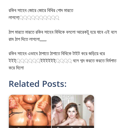
রকিব সাহেব জোরে জোরে বিথির পোদ মারতে
লাগলো্্্্্্্্্্্
ঠাপ মারতে মারতে রকিব সাহেব বিথিকে বললো আরেকটু হয়ে যাবে এই বলে
রাম ঠাপ দিতে লাগলো,,,,,,
রকিব সাহেব এভাবে ঠাপাতে ঠাপাতে বিথিকে টাইট করে জড়িয়ে ধরে
ইইই্্্্্্্ইইইইইই্্্্্ বলে শব্দ করতে করতে বির্যপাত
করে দিলো
Related Posts: