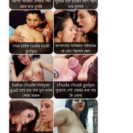
আগেই সাতজন বেশ্যার পোদ
সুরভীর গুদে দুইজন মিলে প্রান
জোর করে চুদেছি
ভরে চুদলাম
ma cele cuda cudi
কলকাতার অভিজাত পরিবারের
golpo
মা বোন থ্রিসাম সেক্স
baba chude meyer
chuda chudi golpo
gud মেয়ে চায় বাবা চুদে গুদের
পুরোনো সেই ভোদার কথা যায়
পোকা মারুক
কি ভোলা