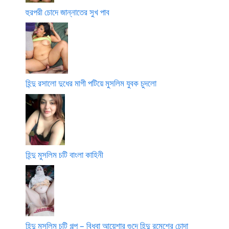
হুরপরী চোদে জান্নাতের সুখ পাব
হিন্দু রসালো দুধের মাগী পটিয়ে মুসলিম যুবক চুদলো
হিন্দু মুসলিম চটি বাংলা কাহিনী
হিন্দু মুসলিম চটি গল্প – বিধবা আয়েশার গুদে হিন্দু রমেশের চোদা