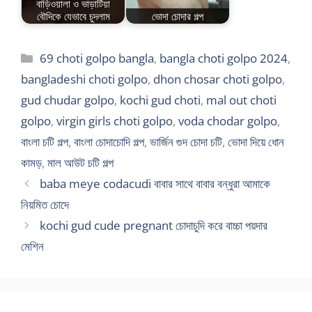
বাড়িওয়ালা ও ভাড়াটিয়া
বৌদিকে যেভাবে চুদলাম
ভোদা চোদার গল্প
Categories
69 choti golpo bangla
,
bangla choti golpo 2024
,
bangladeshi choti golpo
,
dhon chosar choti golpo
,
gud chudar golpo
,
kochi gud choti
,
mal out choti
golpo
,
virgin girls choti golpo
,
voda chodar golpo
,
বাংলা চটি গল্প
,
বাংলা চোদাচোদি গল্প
,
ভার্জিন গুদ চোদা চটি
,
ভোদা দিয়ে ধোন
কামড়
,
মাল আউট চটি গল্প
baba meye codacudi বাবার সাথে বাবার বন্ধুরা আমাকে
নিয়মিত চোদে
kochi gud cude pregnant চোদাচুদি করে বাচ্চা পয়দার
মেশিন