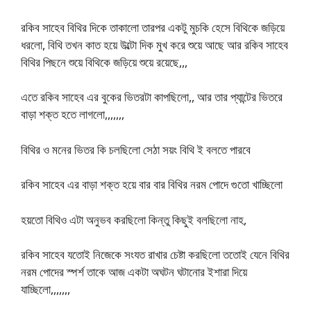
রকিব সাহেব বিথির দিকে তাকালো তারপর একটু মুচকি হেসে বিথিকে জড়িয়ে
ধরলো, বিথি তখন কাত হয়ে উল্টো দিক মুখ করে শুয়ে আছে আর রকিব সাহেব
বিথির পিছনে শুয়ে বিথিকে জড়িয়ে শুয়ে রয়েছে,,,
এতে রকিব সাহেব এর বুকের ভিতরটা কাপছিলো,, আর তার প্যান্টের ভিতরে
বাড়া শক্ত হতে লাগলো,,,,,,,
বিথির ও মনের ভিতর কি চলছিলো সেঠা সয়ং বিথি ই বলতে পারবে
রকিব সাহেব এর বাড়া শক্ত হয়ে বার বার বিথির নরম পোদে গুতো খাচ্ছিলো
হয়তো বিথিও এটা অনুভব করছিলো কিন্তু কিছুই বলছিলো নাহ,
রকিব সাহেব যতোই নিজেকে সংযত রাখার চেষ্টা করছিলো ততোই যেনে বিথির
নরম পোদের স্পর্শ তাকে আজ একটা অঘটন ঘটানোর ইশারা দিয়ে
যাচ্ছিলো,,,,,,,