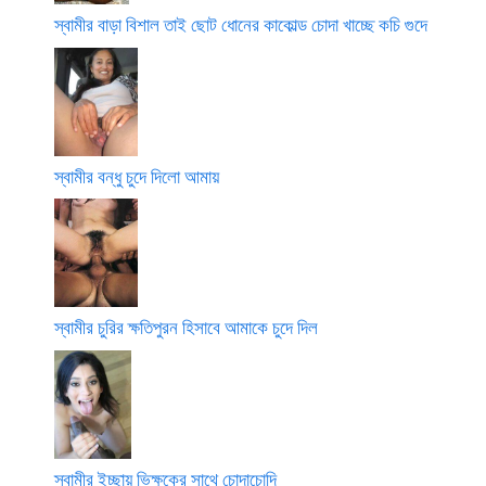
স্বামীর বাড়া বিশাল তাই ছোট ধোনের কাকোল্ড চোদা খাচ্ছে কচি গুদে
স্বামীর বন্ধু চুদে দিলো আমায়
স্বামীর চুরির ক্ষতিপুরন হিসাবে আমাকে চুদে দিল
স্বামীর ইচ্ছায় ভিক্ষুকের সাথে চোদাচোদি