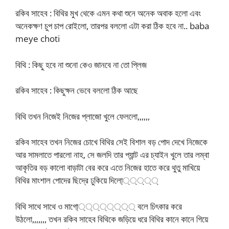
রকিব সাহেব : বিথির মুখ থেকে এমন কথা শুনে অনেক অবাক হলো এবং
অনেকক্ষণ চুপ চাপ রোইলো, তারপর বললো এটা করা ঠিক হবে না.. baba
meye choti
বিথি : কিছু হবে না শুনো কেও জানবে না তো প্লিজ
রকিব সাহেব : কিছুক্ষন ভেবে বললো ঠিক আছে
বিথি তখন নিজেই নিজের প্লাজো খুলে ফেললো,,,,,,
রকিব সাহেব তখন নিজের চোখে বিথির সেই বিশাল বড় পোদ দেখে নিজেকে
আর সামলাতে পারলো নাহ, সে জলদি তার প্যান্ট এর চ্যাইন খুলে তার লম্বা
আকৃতির বড় কালো বাড়াটা বের করে এতে নিজের হাতে করে থুতু মাখিয়ে
বিথির মাংশাল পোদের ছিদ্রে ঢুকিয়ে দিলো্্্্্্
বিথি সাথে সাথে ও মাগো্্্্্্্্্ বলে চিৎকার করে
উঠলো,,,,,,, তখন রকিব সাহেব বিথিকে জড়িয়ে ধরে বিথির কানে কানে গিয়ে