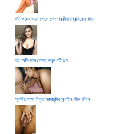
হর্নি গুদের জলে ভেসে গেল পরকীয়া প্রেমিকের বাড়া
হট সেক্সি মাল চোদার নতুন চটি গল্প
স্বামীর সাথে বিকৃত চোদাচুদির সুখহিন যৌন জীবন