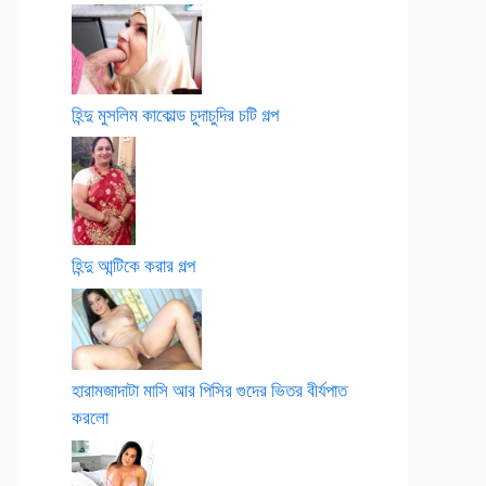
হিন্দু মুসলিম কাকোল্ড চুদাচুদির চটি গল্প
হিন্দু আন্টিকে করার গল্প
হারামজাদাটা মাসি আর পিসির গুদের ভিতর বীর্যপাত
করলো