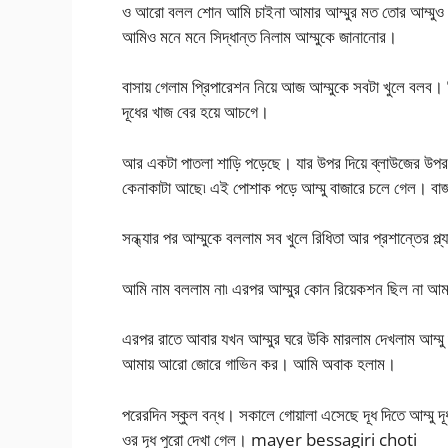
ও আরো বলল শোন আমি চাইনা আমার আম্মুর মত তোর আম্মুও বা
আমিও মনে মনে সিদ্ধান্ত নিলাম আম্মুকে জানানোর।
বাসায় গেলাম প্রিপারেশন নিয়ে আজ আম্মুকে সবটা খুলে বলব। 
দূধের খাজ বের হয়ে আচগে।
আর একটা পাতলা শাড়ি পড়েছে। যার উপর দিয়ে ব্লাউজের উপর ভ
কেনাকাটা আছে৷ এই পোশাক পড়ে আম্মু বাজারে চলে গেল। ব
সন্ধ্যার পর আম্মুকে বললাম সব খুলে রিধিতা আর প্রশান্তের 
আমি নাম বললাম না৷ এরপর আম্মুর কোন রিয়েকশন ছিল না আ
এরপর রাতে আবার যখন আম্মুর ঘরে উকি মারলাম দেখলাম আম্মু
আমায় আরো জোরে গাভিন কর। আমি অবাক হলাম।
পরেরদিন স্কুল বন্ধ। সকালে গোয়ালা এসেছে দূধ দিতে আম্মু
ওর দূধ পুরো দেখা গেল। mayer bessagiri choti