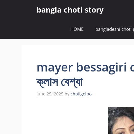
Skip
bangla choti story
to
content
HOME
bangladeshi choti 
mayer bessagiri cho
ক্লাস বেশ্যা
June 25, 2025
by
chotigolpo