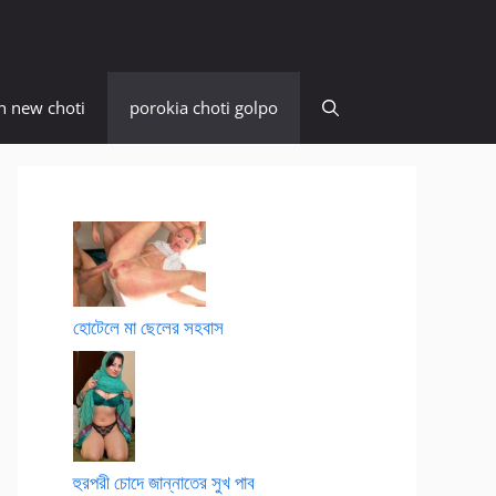
n new choti
porokia choti golpo
হোটেলে মা ছেলের সহবাস
হুরপরী চোদে জান্নাতের সুখ পাব