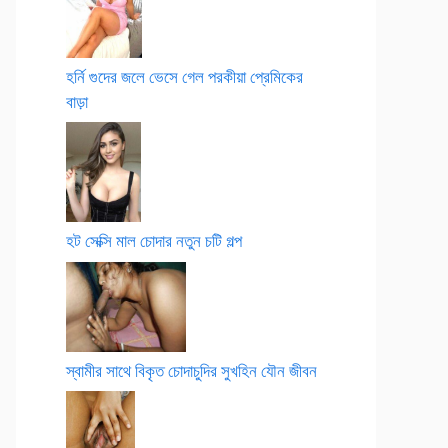
হর্নি গুদের জলে ভেসে গেল পরকীয়া প্রেমিকের
বাড়া
হট সেক্সি মাল চোদার নতুন চটি গল্প
স্বামীর সাথে বিকৃত চোদাচুদির সুখহিন যৌন জীবন