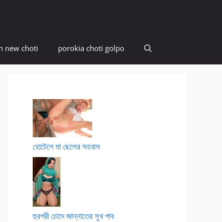
n new choti
porokia choti golpo
হোটেলে মা ছেলের সহবাস
হুরপরী চোদে জান্নাতের সুখ পাব