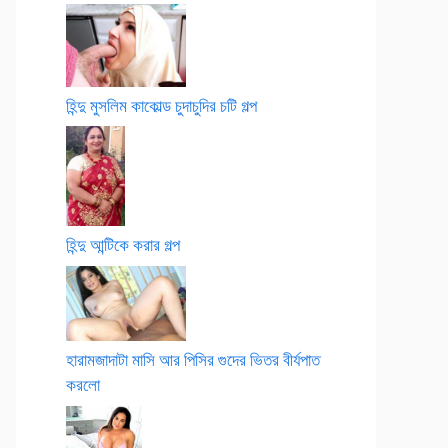
হিন্দু মুসলিম কাকোল্ড চুদাচুদির চটি গল্প
হিন্দু আন্টিকে করার গল্প
হারামজাদাটা মাসি আর পিসির গুদের ভিতর বীর্যপাত
করলো