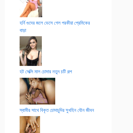
হর্নি গুদের জলে ভেসে গেল পরকীয়া প্রেমিকের
বাড়া
হট সেক্সি মাল চোদার নতুন চটি গল্প
স্বামীর সাথে বিকৃত চোদাচুদির সুখহিন যৌন জীবন