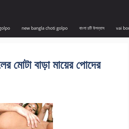
golpo
new bangla choti golpo
বাংলা চটি উপন্যাস
vai bo
মোটা বাড়া মায়ের পোদের