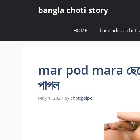
Skip
bangla choti story
to
content
HOME
bangladeshi choti 
mar pod mara ছেলের 
পাগল
May 1, 2024
by
chotigolpo