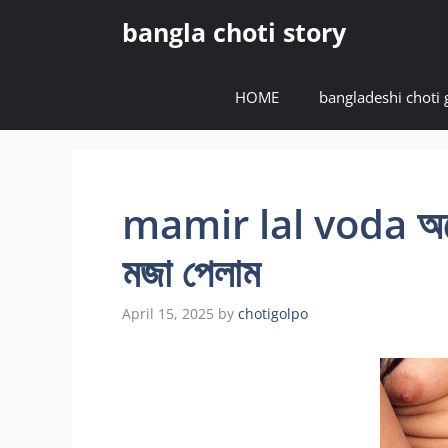
Skip
bangla choti story
to
content
HOME
bangladeshi choti 
mamir lal voda অনেক
মজা পেলাম
April 15, 2025
by
chotigolpo