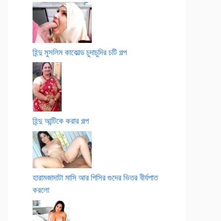
হিন্দু মুসলিম কাকোল্ড চুদাচুদির চটি গল্প
হিন্দু আন্টিকে করার গল্প
হারামজাদাটা মাসি আর পিসির গুদের ভিতর বীর্যপাত
করলো