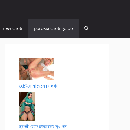
n new choti
porokia choti golpo
হোটেলে মা ছেলের সহবাস
হুরপরী চোদে জান্নাতের সুখ পাব