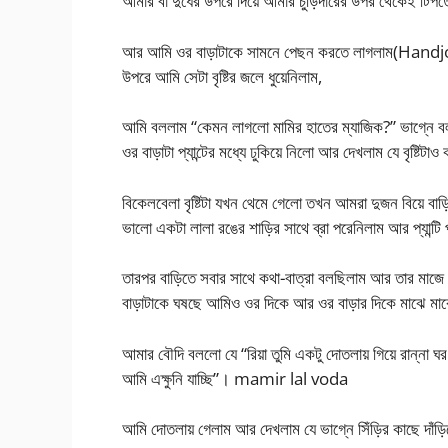
আমার বা দুধের উপরে দিয়ে আমার চুড়িদারের উপর থেকেই টিপতে
আর আমি ওর বাড়াটাকে সামনে পেছন করতে লাগলাম(Handjob
উপরে আমি সেটা বৃষ্টির জলে ধুয়েনিলাম,
আমি বললাম “কেমন লাগলো মামির হাতের ম্যাজিক?” ভাগ্নে 
ওর বাড়াটা প্যান্টের মধ্যে ঢুকিয়ে নিলো আর দেখলাম যে বৃষ্টিটা
বিকেলবেলা বৃষ্টিটা যখন থেমে গেলো তখন আমরা দুজন বিয়ে
ভালো একটা লালা রঙের শাড়ির সাথে ব্রা পরেনিলাম আর প্যান্টি
তারপর বাড়িতে সবার সাথে কথা-বাত্রা বলছিলাম আর তার মাজ
বাড়াটাকে ঘষছে আমিও ওর দিকে আর ওর বাড়ার দিকে মাঝে মা
আমার বৌদি বললো যে “রিয়া তুমি একটু দোতলায় গিয়ে রান্না ঘর 
আমি এক্ষুনি যাচ্ছি”। mamir lal voda
আমি দোতলায় গেলাম আর দেখলাম যে ভাগ্নে সিঁড়ির কাছে দাঁড়ি