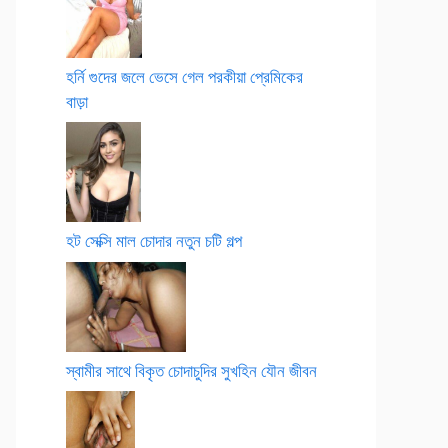
হর্নি গুদের জলে ভেসে গেল পরকীয়া প্রেমিকের
বাড়া
হট সেক্সি মাল চোদার নতুন চটি গল্প
স্বামীর সাথে বিকৃত চোদাচুদির সুখহিন যৌন জীবন