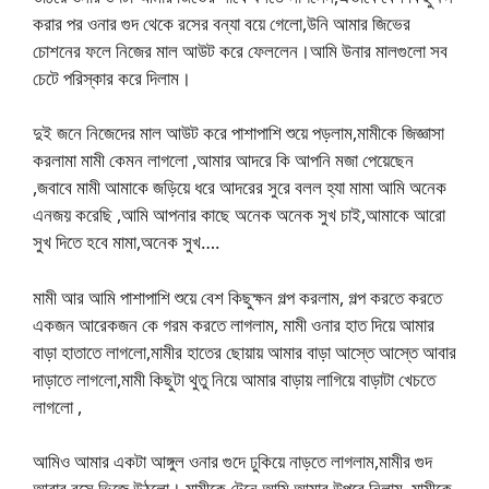
করার পর ওনার গুদ থেকে রসের বন্যা বয়ে গেলো,উনি আমার জিভের
চোশনের ফলে নিজের মাল আউট করে ফেললেন।আমি উনার মালগুলো সব
চেটে পরিস্কার করে দিলাম।
দুই জনে নিজেদের মাল আউট করে পাশাপাশি শুয়ে পড়লাম,মামীকে জিজ্ঞাসা
করলামা মামী কেমন লাগলো ,আমার আদরে কি আপনি মজা পেয়েছেন
,জবাবে মামী আমাকে জড়িয়ে ধরে আদরের সুরে বলল হ্যা মামা আমি অনেক
এনজয় করেছি ,আমি আপনার কাছে অনেক অনেক সুখ চাই,আমাকে আরো
সুখ দিতে হবে মামা,অনেক সুখ….
মামী আর আমি পাশাপাশি শুয়ে বেশ কিছুক্ষন গল্প করলাম, গল্প করতে করতে
একজন আরেকজন কে গরম করতে লাগলাম, মামী ওনার হাত দিয়ে আমার
বাড়া হাতাতে লাগলো,মামীর হাতের ছোয়ায় আমার বাড়া আস্তে আস্তে আবার
দাড়াতে লাগলো,মামী কিছুটা থুতু নিয়ে আমার বাড়ায় লাগিয়ে বাড়াটা খেচতে
লাগলো ,
আমিও আমার একটা আঙ্গুল ওনার গুদে ঢুকিয়ে নাড়তে লাগলাম,মামীর গুদ
আবার রসে ভিজে উঠলো। মামীকে টেনে আমি আমার উপরে নিলাম ,মামীকে