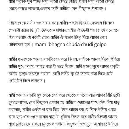
মামা অনেক সুখ পাচ্ছি মামা আরো জোরে জোরে ঠাপান মামা,আরো জোরে
জোরে বলতে লাগলো,এভাবে আমি মামীকে বেশ কিছুক্ষন ঠাপালাম।
পিছন থেকে মামীর গুদ মারার সময় মামীর পাছার ছিদ্রটা দেখলাম কি বলব
গোলাপী রঙের ছিদ্রটা দেখতে অসাধারন,মামীর ঐ সেক্সী পাছা দেখে মনে মনে
ঠিক করলাম যে করেই হোক মামীর ঐ পাছার চিদ্র দিয়ে আমার ধোন
ঢোকাতেই হবে। mami bhagna chuda chudi golpo
মামীর গুদ থেকে আমার বাড়াটা বের করে নিলাম, মামীকে আমার দিকে ফিরিয়ে
মামীর মুখে আবার আমার বাড়া টা ভরে দিলাম, মামী মনের সুখে আমার বাড়াটা
আবার চুশ্তে আরম্ভ করলো, আমি মামীর মুখেই আমার বাড়া দিয়ে ছোট
ছোট ঠাপ দিতে লাগলাম।
মামী আমার বাড়াটা মুখ থেকে বের করে খেচতে লাগলো আর আমার বিচি দুটো
চুশতে লাগল, বেশ কিছুক্ষন চোশার পর মামীকে দেয়ালের সাথে ঠেশ দিয়ে দাড়
করালাম, মামীর একটা পা হাত দিয়ে টেনে আমার কাধের দিকে উঠিয়ে ওনার
ফাক হয়ে থাকা গুদে আমার বাড়া টা ধুকিয়ে দিলাম আর মামীর জিভটা আমার
মুখে ঢকিয়ে জোর করে চুসতে লাগলাম, কিছুক্ষন জিভ চুশে আমার ঠোট দিয়ে