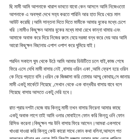
ছি মামী আমি আপনাকে খারাপ ভাবতে যাবো কেন আসলে আমি নিজেওতো
আপনাকে এ অবস্থা দেখে সহ্য করতে পারিনি আর হাত দিয়ে খেচে মাল
আউট করেছি।আমি সান্তনা দিতে দিতে মামীকে আমার বুকের মধ্যে চেপে
ধরি ।মামীও কিছুক্ষন আমার বুকের মধ্যে মাথা রেখে কান্না থামায় এবং
আমাকে অবাক করে দিয়ে নিজের রুমে যেয়ে দরজা বন্ধ করে দেয় আর আমি
আরো কিছুক্ষন বিছানায় এপাশ ওপাশ করে ঘুমিয়ে যাই।
পরদিন সকালে ঘুম থেকে উঠে আমি আমার ডিউটিতে চলে যাই,কাজ শেষে
ফিরে এসে দেখি মামী বাসায় নেই ,বাসায় ওরিন একা ,আমি ফ্রেশ হয়ে ওরিন
কে নিয়ে পড়াতে বসি।ওরিন কে জিজ্ঞাসা করি তোমার আম্মু কোথায়,সে জানায়
মামী একটু মার্কেটে গিয়েছে ,সেখান থেকে এক বান্ধবীর বাসায় যাবে বলে
গিয়েছে বাসায় আসতে একটু দেরি হবে।
রাত প্রায় দশটা বেজে যায় কিন্তু মামী তখন বাসায় ফিরেনা আমার কাছে
একটু অবাক লাগে তাই আমি ওনার মোবাইলে ফোন করি কিন্তু ওনি ফোন
রিসিভ করেনা।কিছুক্ষন পর উনি বাসায় ফিরে আসেন।আমরা একসাথে
খাওয়া দাওয়া করি কিন্তু কেউ কারো সাথে কোন কথা বলিনা,আসলে গত
কালকের ঘটনার পর থেকে উনি কিছুটা লজ্জায় আমার কাছ থেকে পালিয়ে