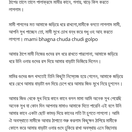
ঠাপের তালে তালে পালাক্রমে মামীর কানে, গলায়, ঘাড়ে কিস করতে
লাগলাম।
মামী পাগলের মত আমাকে জড়িয়ে ধরে রাখলো,মামীকে বলতে লাগলাম মামী,
আপনি সুখ পাচ্ছেন তো, মামী সুখে চোখ বন্ধ করে শুধু ওহ আহ করতে
লাগলো। mami bhagna chuda chudi golpo
আমার ঠাপে মামী নিজের গুদের রস ধরে রাখতে পারলোনা, আমাকে জড়িয়ে
ধরে উনি ওনার গুদের রস দিয়ে আমার বাড়াটা ভিজিয়ে দিলেন।
মামির গুদের জল খসতেই তিনি কিছুটা নিস্তেজ হয়ে গেলেন, আমাকে জড়িয়ে
ধরে রেখে আমার বাড়াটা গুদ দিয়ে চেপে ধরে আমার জিভ মুখে নিয়ে চুশলেন।
আমার জিভ থেকে মুখ নিয়ে কানে কানে বলল মামা আমি অনেক সুখ পেয়েছি
অনেক সুখ যা কোন দিন আপনার মামাও আমাকে দিতে পারেনি এই বলে উনি
আমার কানে একটা ছোট কামড় দিয়ে কানের লতি টা চুশতে লাগলো। আমি
ঐ অবস্থাতে মামীকে আবার ঠাপাতে শুরু করলাম কিছুক্ষন ঠাপিয়ে মামীকে
কোলে করে আমার বাড়াটা ওনার গুদে ঢুকিয়ে রাখা অবস্থায় এনে বিছানায়