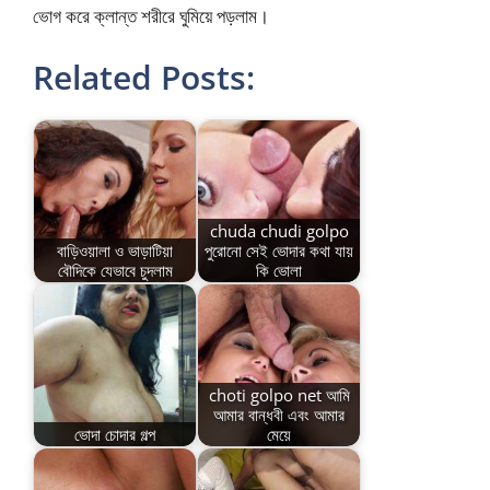
ভোগ করে ক্লান্ত শরীরে ঘুমিয়ে পড়লাম।
Related Posts:
chuda chudi golpo
বাড়িওয়ালা ও ভাড়াটিয়া
পুরোনো সেই ভোদার কথা যায়
বৌদিকে যেভাবে চুদলাম
কি ভোলা
choti golpo net আমি
আমার বান্ধবী এবং আমার
ভোদা চোদার গল্প
মেয়ে