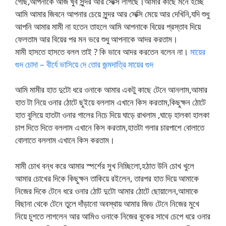
গেছি,আপনাকে আজ খুব সুন্দর আর সেক্সি লাগছে।আমার কাছে মনে হচ্ছে
আমি আমার জিবনে আপনার চেয়ে সুন্দর আর সেক্সি মেয়ে আর দেখিনি,যদি শুধু
আপনি আমার মামী না হতেন তাহলে আমি আপনাকে বিয়ের প্রস্তাব দিয়ে
ফেলতাম আর বিয়ের পর মন ভরে শুধু আপনাকে আদর করতাম।
মামী হাসতে হাসতে বলল তাই ? কি ভাবে আদর করতেন বলেন না।
মায়ের
গুদ চোদা – বীর্যে ভাসিয়ে দে তোর জন্মদাত্রি মায়ের গুদ
আমি মামীর হাত দুটো ধরে ওনাকে আমার একটু কাছে টেনে আনলাম,আমার
হাত টা নিয়ে ওনার ঠোটে ছুইয়ে বললাম এখানে কিস করতাম,কিছুক্ষন ঠোটে
হাত বুলিয়ে হাতটা ওনার গালের নিচে দিয়ে ঘাড়ে রাখলাম ,ঘাড়ে হালকা হালকা
চাপ দিতে দিতে বললাম এখানে কিস করতাম,হাতটা গলার চারপাশে বোলাতে
বোলাতে বললাম এখানে কিস করতাম।
মামী চোখ বন্ধ করে আমার স্পর্শের সুখ নিচ্ছিলো,হঠাত উনি চোখ খুলে
আমার চোখের দিকে কিছুক্ষন তাকিয়ে রইলেন, তারপর হাত দিয়ে আমাকে
নিজের দিকে টেনে ধরে ওনার ঠোট দুটো আমার ঠোটে ছোয়ালেন,আমাকে
বিছানা থেকে টেনে তুলে দাঁড়ানো অবস্থায় আমার জিভ টেনে নিজের মুখে
নিয়ে চুশতে লাগলেন আর আমিও ওনাকে নিজের বুকের সাথে চেপে ধরে ওনার