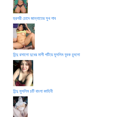
হুরপরী চোদে জান্নাতের সুখ পাব
হিন্দু রসালো দুধের মাগী পটিয়ে মুসলিম যুবক চুদলো
হিন্দু মুসলিম চটি বাংলা কাহিনী