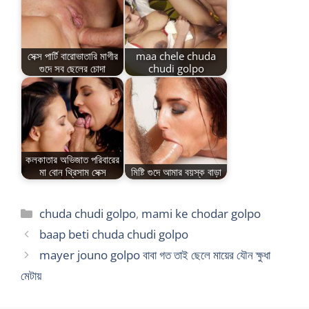
সেক্স পার্টি বারোভাতারি মাগীর
maa chele chuda
গুদে সব ছেলের চোদা
chudi golpo
কলকাতার অভিজাত পরিবারের
মা বোন থ্রিসাম সেক্স
মিষ্টি গুদে আমার বয়স্ক বাড়া
Categories
chuda chudi golpo
,
mami ke chodar golpo
baap beti chuda chudi golpo
mayer jouno golpo বাবা গত তাই ছেলে মায়ের যৌন ক্ষুধা
মেটায়