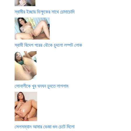
স্বামীর ইচ্ছায় ভিক্ষুকের সাথে চোদাচোদি
স্বামী বিদেশ পরের বৌকে চুদলো লম্পট লোক
সোনালীকে খুব ঘনঘন চুদতে লাগলাম
সেলসম্যান আমার ভেজা গুদ চেটে দিলো