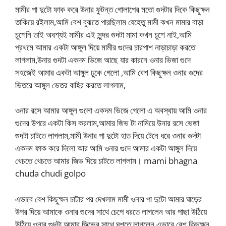
মামীর পা দুটো ফাক করে উনার ফুটন্ত গোলাপের মতো গুদটার দিকে কিছুক্ষন
তাকিয়ে রইলাম,আমি বেশ বুঝতে পারছিলাম যেহেতু মামী কখন মামার বাড়া
চুশেনি তাই অবশ্যই মামীর এই সুন্দর গুদটা মামা কখন চুশে নাই,আমি
প্রথমে আমার একটা আঙ্গুল দিয়ে মামীর গুদের চারপাশ নাড়াচাড়া করতে
লাগলাম,উনার গুদটা একদম ভিজে আছে যার কারনে ওনার ভিজা গুদে
সহজেই আমার একটা আঙ্গুল ঢুকে গেলো ,আমি বেশ কিছুক্ষন ওনার গুদের
ভিতরে আঙ্গুল ভেতর বাহির করতে লাগলাম,
ওনার রসে আমার আঙ্গুল গুলো একদম ভিজে গেলো এ অবস্থায় আমি ওনার
গুদের উপরে একটা কিস করলাম,আমার জিভ টা নামিয়ে উনার রসে ভেজা
গুদটা চাটতে লাগলাম,মামী উনার পা দুটো হাত দিয়ে টেনে ধরে ওনার গুদটা
একদম ফাক করে দিলো আর আমি ওনার গুদে আমার একটা আঙ্গুল দিয়ে
খেচতে খেচতে আমার জিভ দিয়ে চাটতে লাগলাম। mami bhagna
chuda chudi golpo
এভাবে বেশ কিছুক্ষন চাটার পর দেখলাম মামী ওনার পা দুটো আমার ঘাড়ের
উপর দিয়ে আমাকে ওনার গুদের সাথে চেপে ধরতে লাগলেন আর পাছা উঠিয়ে
উঠিয়ে ওনার গুদটা আমার জিভের সাথে ঘশতে লাগলেন,এভাবে বেশ কিছুক্ষন