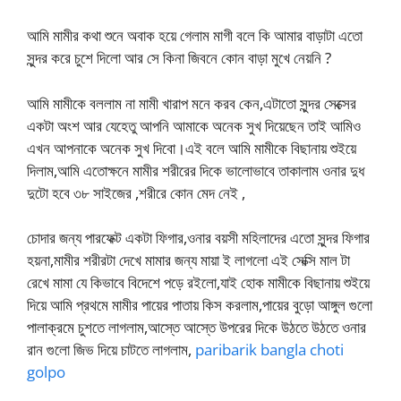
আমি মামীর কথা শুনে অবাক হয়ে গেলাম মাগী বলে কি আমার বাড়াটা এতো
সুন্দর করে চুশে দিলো আর সে কিনা জিবনে কোন বাড়া মুখে নেয়নি ?
আমি মামীকে বললাম না মামী খারাপ মনে করব কেন,এটাতো সুন্দর সেক্সের
একটা অংশ আর যেহেতু আপনি আমাকে অনেক সুখ দিয়েছেন তাই আমিও
এখন আপনাকে অনেক সুখ দিবো।এই বলে আমি মামীকে বিছানায় শুইয়ে
দিলাম,আমি এতোক্ষনে মামীর শরীরের দিকে ভালোভাবে তাকালাম ওনার দুধ
দুটো হবে ৩৮ সাইজের ,শরীরে কোন মেদ নেই ,
চোদার জন্য পারফেক্ট একটা ফিগার,ওনার বয়সী মহিলাদের এতো সুন্দর ফিগার
হয়না,মামীর শরীরটা দেখে মামার জন্য মায়া ই লাগলো এই সেক্সি মাল টা
রেখে মামা যে কিভাবে বিদেশে পড়ে রইলো,যাই হোক মামীকে বিছানায় শুইয়ে
দিয়ে আমি প্রথমে মামীর পায়ের পাতায় কিস করলাম,পায়ের বুড়ো আঙ্গুল গুলো
পালাক্রমে চুশতে লাগলাম,আস্তে আস্তে উপরের দিকে উঠতে উঠতে ওনার
রান গুলো জিভ দিয়ে চাটতে লাগলাম,
paribarik bangla choti
golpo