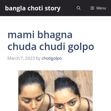
Skip
bangla choti story
Menu
to
content
mami bhagna
chuda chudi golpo
March 7, 2023
by
chotigolpo