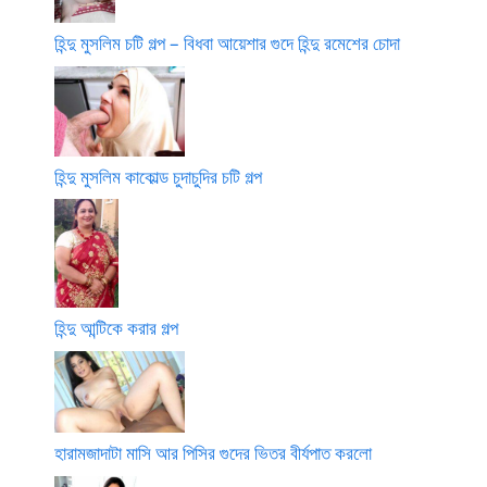
হিন্দু মুসলিম চটি গল্প – বিধবা আয়েশার গুদে হিন্দু রমেশের চোদা
হিন্দু মুসলিম কাকোল্ড চুদাচুদির চটি গল্প
হিন্দু আন্টিকে করার গল্প
হারামজাদাটা মাসি আর পিসির গুদের ভিতর বীর্যপাত করলো