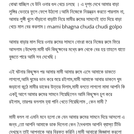
বোঝা যাচ্ছিল যে উনি ওনার গুদ খেচে চলছে । এ দৃশ্য দেখে আমার বাড়া
লুঙ্গির ভেতরে ফুলে ফেপে উঠলো।আমি নিজেকে নিয়ন্ত্রন করতে পারলাম না,
আমার লুঙ্গী খুলে দাঁড়ানো বাড়াটা নিয়ে মামীর রুমের সামনেই হাত দিয়ে বাড়া
খেচে মাল বের করলাম। mami bhagna chuda chudi golpo
আমার বাড়ার মাল দিয়ে ওনার রুমের সামনে নোংরা করে নিজের রুমে ফিরে
আসলাম।উদ্দেশ্য মামী যদি কিছুক্ষনের মধ্যে রুম থেকে বের হয় তাহলে যাতে
বুজতে পারে আমি সব দেখেছি।
এই ঘটনার কিছুক্ষন পর আমার মামী আমার রুমে এসে আমাকে ডাকতে
লাগলো,আমি ঘুমের ভান করে শুয়ে রইলাম,মামী আমাকে আবার ডাকলে ঘুম
জড়ানো কন্ঠে মামীর ডাকের উত্তর দিলাম,মামী বলতে লাগলো মামা আপনি কি
একটু আগে আমার রুমের সামনে গিয়েছিলেন আমি কিছুক্ষন চুপ করে
রইলাম, তারপর বললাম হ্যা পানি খেতে গিয়েছিলাম , কেন মামী ?
মামী বলল না এমনি মনে হলো কে যেন আমার রুমের সামনে দিয়ে আসলো এ
জন্য ,তো আপনি আমাকে ডাক দিলেনা কেন ?দেখলাম আপনি ব্যাস্ত টিভি
দেখছেন তাই আপনাকে আর বিরক্ত করিনি।মামী আবারো জিজ্ঞাসা করলো