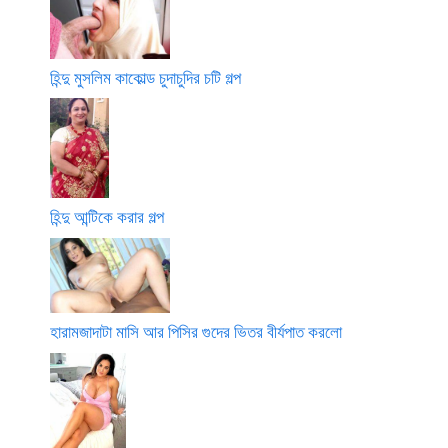
হিন্দু মুসলিম কাকোল্ড চুদাচুদির চটি গল্প
হিন্দু আন্টিকে করার গল্প
হারামজাদাটা মাসি আর পিসির গুদের ভিতর বীর্যপাত করলো