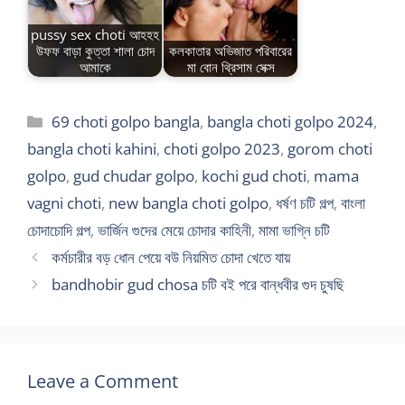
pussy sex choti আহহহ
উফফ বাড়া কুত্তা শালা চোদ
কলকাতার অভিজাত পরিবারের
আমাকে
মা বোন থ্রিসাম সেক্স
Categories
69 choti golpo bangla
,
bangla choti golpo 2024
,
bangla choti kahini
,
choti golpo 2023
,
gorom choti
golpo
,
gud chudar golpo
,
kochi gud choti
,
mama
vagni choti
,
new bangla choti golpo
,
ধর্ষণ চটি গল্প
,
বাংলা
চোদাচোদি গল্প
,
ভার্জিন গুদের মেয়ে চোদার কাহিনী
,
মামা ভাগ্নি চটি
কর্মচারীর বড় ধোন পেয়ে বউ নিয়মিত চোদা খেতে যায়
bandhobir gud chosa চটি বই পরে বান্ধবীর গুদ চুষছি
Leave a Comment