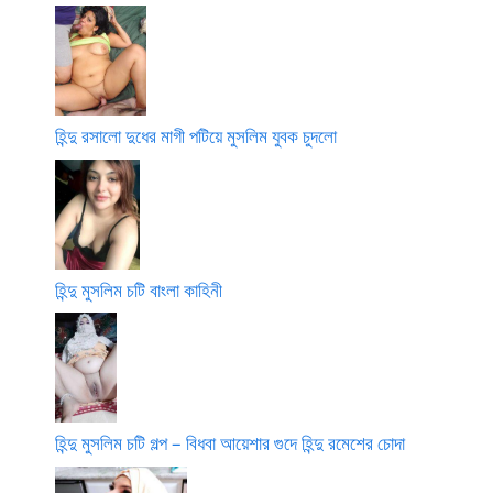
হিন্দু রসালো দুধের মাগী পটিয়ে মুসলিম যুবক চুদলো
হিন্দু মুসলিম চটি বাংলা কাহিনী
হিন্দু মুসলিম চটি গল্প – বিধবা আয়েশার গুদে হিন্দু রমেশের চোদা