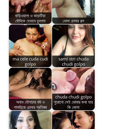
বাড়িওয়ালা ও ভাড়াটিয়া
বৌদিকে যেভাবে চুদলাম
ভোদা চোদার গল্প
ma cele cuda cudi
sami stri chuda
golpo
chudi golpo
chuda chudi golpo
অবাধ যৌনাচার বউ ও
পুরোনো সেই ভোদার কথা যায়
শাশুড়িকে চোদার প্রতিজ্ঞা
কি ভোলা