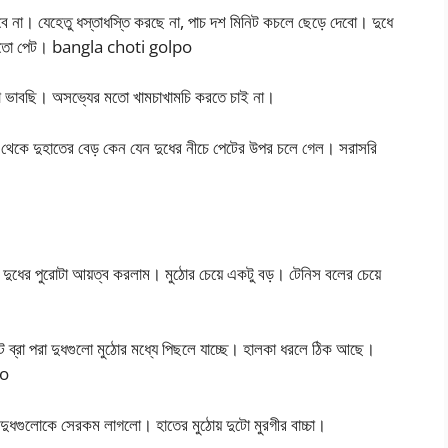
বে না। যেহেতু ধস্তাধস্তি করছে না, পাচ দশ মিনিট কচলে ছেড়ে দেবো। দুধে
র মতো পেট। bangla choti golpo
ো ভাবছি। অসভ্যের মতো খামচাখামচি করতে চাই না।
 থেকে দুহাতের বেড় কেন যেন দুধের নীচে পেটের উপর চলে গেল। সরাসরি
।
য়েই দুধের পুরোটা আয়ত্ব করলাম। মুঠোর চেয়ে একটু বড়। টেনিস বলের চেয়ে
ব্রা পরা দুধগুলো মুঠোর মধ্যে পিছলে যাচ্ছে। হালকা ধরলে ঠিক আছে।
po
 দুধগুলোকে সেরকম লাগলো। হাতের মুঠোয় দুটো মুরগীর বাচ্চা।