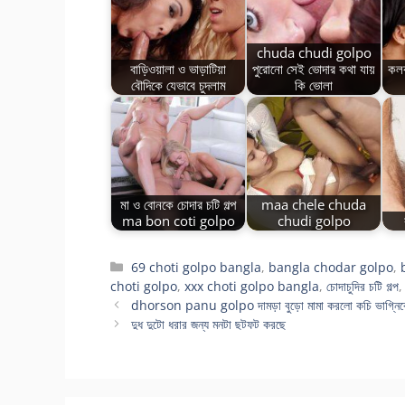
chuda chudi golpo
বাড়িওয়ালা ও ভাড়াটিয়া
পুরোনো সেই ভোদার কথা যায়
কলক
বৌদিকে যেভাবে চুদলাম
কি ভোলা
মা ও বোনকে চোদার চটি গল্প
maa chele chuda
ma bon coti golpo
chudi golpo
Categories
69 choti golpo bangla
,
bangla chodar golpo
,
choti golpo
,
xxx choti golpo bangla
,
চোদাচুদির চটি গল্প
dhorson panu golpo দামড়া বুড়ো মামা করলো কচি ভাগ্নিকে 
দুধ দুটো ধরার জন্য মনটা ছটফট করছে