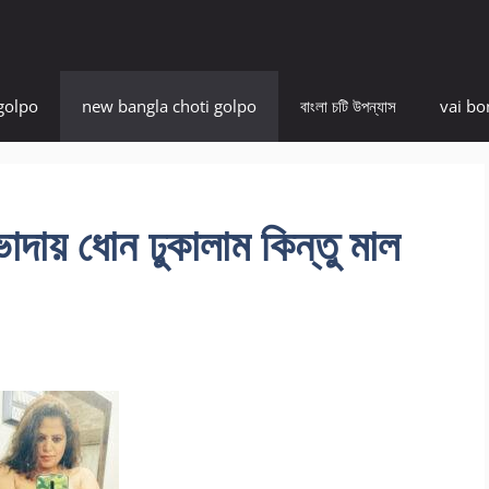
golpo
new bangla choti golpo
বাংলা চটি উপন্যাস
vai bo
য় ধোন ঢুকালাম কিন্তু মাল