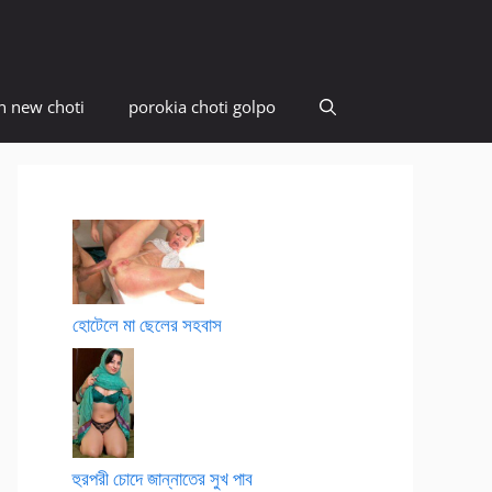
n new choti
porokia choti golpo
হোটেলে মা ছেলের সহবাস
হুরপরী চোদে জান্নাতের সুখ পাব