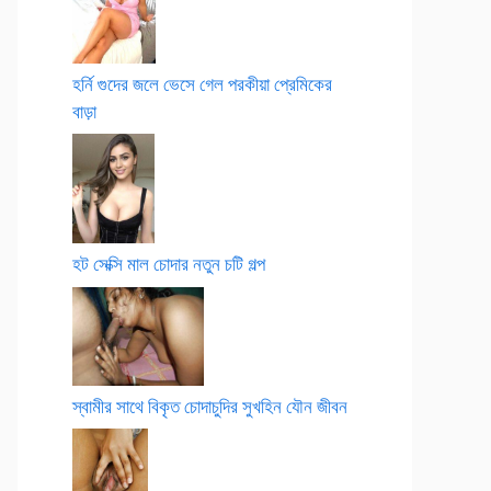
হর্নি গুদের জলে ভেসে গেল পরকীয়া প্রেমিকের
বাড়া
হট সেক্সি মাল চোদার নতুন চটি গল্প
স্বামীর সাথে বিকৃত চোদাচুদির সুখহিন যৌন জীবন