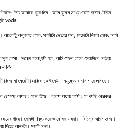
ীর্ষদেশ দিয়ে আমাকে ছুয়ে দিল। আমি বুকের মধ্যে একটা নরোম টেনিস
gir voda
আরেকটু অন্ধকার হোক, স্বামীটা ভেতরে যাক, জায়গাটা নির্জন হোক, আমি
 সুখ দেবো। সন্ধ্যে হলো ঘন্টা পরে, আমি পেছন থেকে মেয়েটাকে জড়িয়ে
 golpo
ট দিচ্ছে না মেয়েটা।এদিকে কেউ নেই। সমুদ্রের বাতাস গায়ে লাগছে।
 ঠেলে রেখেছে আমার ধোনের উপর। নরোম পাছায় আমি ধোন ঘষছি বোরকার
র ধোনের গায়ে। ধোনটা শক্ত হয়ে আছে ঘষায় ঘষায়। বিচিত্র আনন্দ হচ্ছে।
ছায় দিচ্ছে আনন্দটা। মজাই মজা।