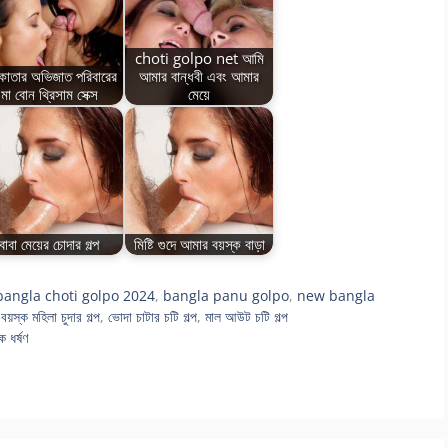
choti golpo net আমি
াতার অভিজাত পরিবারের
আমার বান্ধবী এবং আমার
মা বোন থ্রিসাম সেক্স
মেয়ে
বাবা মেয়ের চোদার গল্প
মিষ্টি গুদে আমার বয়স্ক বাড়া
bangla choti golpo 2024
,
bangla panu golpo
,
new bangla
,
বয়স্ক মহিলা চুদার গল্প
,
ভোদা চাটার চটি গল্প
,
মাল আউট চটি গল্প
ধর্ষণ