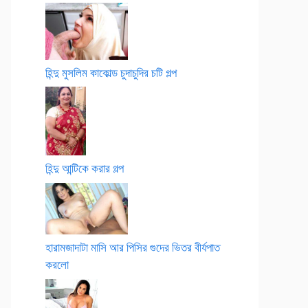
হিন্দু মুসলিম কাকোল্ড চুদাচুদির চটি গল্প
হিন্দু আন্টিকে করার গল্প
হারামজাদাটা মাসি আর পিসির গুদের ভিতর বীর্যপাত
করলো