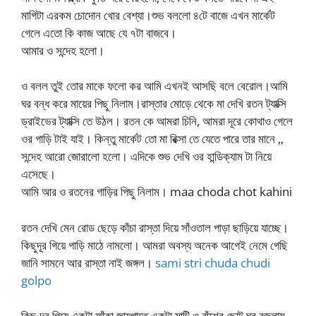
মাগিটা এরকম চোদোন খোর বেশ্যা।শুভ বললো ৪টে বাজে এখন মার্কেট
গেলে এতো কি কাজ আছে যে ৭টা বাজবে।
আমার ও সন্দেহ হলো।
ও বলল তুই তোর মাকে ফলো কর আমি এখনই আসছি বলে বেরোল।আমি
ঘর বন্ধ করে মায়ের পিছু নিলাম।রাস্তার মোড়ে থেকে মা দেখি রতন ট্যাক্সি
ড্রাইভের ট্যাক্সি তে উঠল। রতন কে আমরা চিনি, আমরা দূরে কোথাও গেলে
ওর গাড়ি টাই যাই। কিন্তু মার্কেট তো মা রিক্সা তে যেতে পারে তার মানে ,,
সন্দেহ আরো জোরালো হলো। এদিকে শুভ দেখি ওর হান্ডিক্যাম টা নিয়ে
এসেছে।
আমি আর ও রতনের গাড়ির পিছু নিলাম। maa choda chot kahini
রতন দেখি মেন রোড ছেড়ে কাঁচা রাস্তা দিয়ে সাঁওতাল পাড়া ছাড়িয়ে যাচ্ছে।
কিছুদূর গিয়ে গাড়ি মাঠে নামলো। আমরা অবস্য অনেক আগেই নেমে গেছি
জানি সামনে আর রাস্তা নাই জঙ্গল।
sami stri chuda chudi
golpo
কিছু দূর গিয়ে একটা ফাঁকা জায়গাতে একটা মাটি ও বাঁশের ছোট ঘর বুজলাম