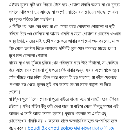
এইবার চুলের মুটি ধরে পিছনে টেনে ধরে গোয়ালা হারামি আমার মা কে চুদতে
লাগলো থাপ থাপ শব্দ আসছে মা ও পোঁদ নাচিয়ে রাম চোদোন খাচ্ছে, গোয়াল
খুব দ্রুত গতিতে ঠাপ মারছিল।
৫ মিনিট পর ধোন বের করে মা কে সোজা করে সোফাতে শোয়ালো পা দুটি
দুদিকে চিরে গুদ কেলিয়ে মা আমার খানকি র মতো গোয়ালা র চোদোন খাওয়ার
জন্য তৈরি, মায়ের মাই দুটো খামচে ধরে আবার থাপ দেয়া শুরু করলো,, মা ও
নিচ থেকে তলঠাপ দিচ্ছে লাগাতার ৭মিনিট চুদে ধোন বারকরে মায়ের দুধ ও
মুখে মাল ফেললো গোয়ালা।
মায়ের মুখে ধন ঢুকিয়ে চুষিয়ে ধোন পরিষ্কার করে উঠে দাঁড়ালো, মা কেলিয়ে
পরে আছে ঘোষ গোয়ালা লুঙ্গি পরে রেডি যাবার জন্য, যাবার আগে মাকে তুলে
পোঁদ খাঁমচে আর চটাস চটাস করে কয়েক টা চড় মারলো, মা কাঁদে ফেলেছে
দেখলাম চড় খেয়ে, চুলের মুটি ধরে আমার লাংটো মাকে বারান্দা তে নিয়ে
গেলো।
মা গ্রিল খুলে দিলো, গোয়ালা পুরো বাইরে যাওয়া অব্দি মা লাংটো হয়ে দাঁড়িয়ে
রইলো। যদিও পাঁচিল উঁচু তাই দেখা যাবে না বাইরে থেকে কিন্তু মায়ের এই
আচরণ এ আমি আরো অবাক হলাম। বুঝতে পারলাম মা একটা শুধু
চোদোনখোর খানকি নয়, ও অন্যের হাতে অত্যাচারিত হতে অপমানিত হতে
পছন্দ করে।
boudi 3x choti golpo দাদা কাজের চাপে বোদি চুদে