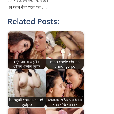
নিলাম বাইরেও লক্ষ রাখতে হবে।
এর পরের ঘটনা পরের পর্বে ….
Related Posts:
বাড়িওয়ালা ও ভাড়াটিয়া
maa chele chuda
বৌদিকে যেভাবে চুদলাম
chudi golpo
bangali chuda chudi
কলকাতার অভিজাত পরিবারের
golpo
মা বোন থ্রিসাম সেক্স