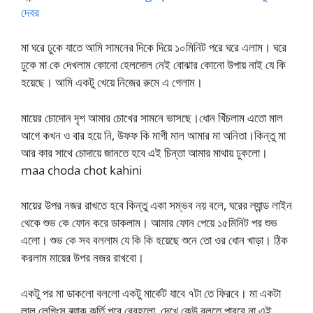
দেবর
মা ঘরে ঢুকে যাতে আমি সামনের দিকে দিয়ে ১০মিনিট পরে ঘরে এলাম। ঘরে
ঢুকে মা কে দেখলাম কোনো হেলদোল নেই বোঝার কোনো উপায় নাই যে কি
হয়েছে। আমি একটু খেয়ে নিজের রুমে এ গেলাম।
মায়ের চোদোন দৃশ আমার চোখের সামনে ভাসছে।ধোন খিঁচলাম এতো মাল
আগে কখন ও বার হয়ে নি, উফফ কি মাগী মাল আমার মা অনিতা।কিন্তু মা
আর কার সাথে চোদায়ে জানতে হবে এই চিন্তা আমার মাথায় ঢুকলো।
maa choda chot kahini
মায়ের উপর নজর রাখতে হবে কিন্তু একা সম্ভব নয় বলে, ঘরের ল্যান্ড লাইন
থেকে শুভ কে ফোন করে ডাকলাম। আমার ফোন পেয়ে ১৫মিনিট পর শুভ
এলো। শুভ কে সব বললাম যে কি কি হয়েছে শুনে তো ওর ধোন খাড়া। ঠিক
করলাম মায়ের উপর নজর রাখবো।
একটু পর মা ডাকলো বললো একটু মার্কেট যাবে ৭টা তে ফিরবে। মা একটা
লাল লেগিংস ব্ল্যাক কুর্তি পরে বেরহলো, দেখে কেউ বলতে পারবে না এই