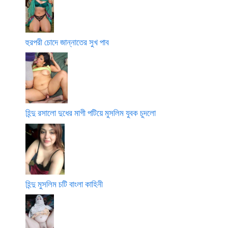
হুরপরী চোদে জান্নাতের সুখ পাব
হিন্দু রসালো দুধের মাগী পটিয়ে মুসলিম যুবক চুদলো
হিন্দু মুসলিম চটি বাংলা কাহিনী