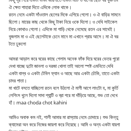
ঐ ক্ষেত পাহারা দিতে এদিকে লোক থাকে।
রতন নেমে একটা সাঁওতাল ছেলের দিকে এগিয়ে গেলো। ও ঐ বাড়ির সামনে
ছিলো। মায়ের কাছ থেকে কিছু টাকা নিয়ে ওকে দিলো। ও দেখি সাইকেল
নিয়ে কোথাও গেলো। এদিকে মা গাড়ি থেকে নেমেছে রতন এর সাথেই।
বুজলাম মা ও এই ছেলেটাকে চেনে মানে মা এখানে প্রায় আসে। মা ঐ ঘর
টতে ঢুকলো
আমরা আড়াল করে ঘরের কাছে গেলাম অনেক ফাঁক দিয়ে ঘরের ভেতর পুরো
দেখা যাচ্ছে দুটো জানলা ও দরজা খোলা তাই আলো স্পষ্ট এমনিতে দেখি
একটা বাল্ব ও একটা টেবিল ফ্যান ও আছে আর একটা চৌকি, তাতে একটা
চাদর পাতা।
মা খাটে বসতে যাচ্ছিলো রতন বলে উঠলো ঐ মাগী আগে লাংটো হ, মা কুর্তি
লেগিংস খুলে দিলো সাদা প্যান্টি ও ব্রা পরে মা দাঁড়িয়ে আছে, শুভ তো দেখে
হাঁ। maa choda chot kahini
আমিও অবাক কম নই, শালী আমার মা রাস্তায় নেমে চোদায়ে। শুভ কিন্তু
ক্যামেরা অন করে নিজের জায়গা করে নিয়েছে। আমি ও অন্য একটা যায়গা