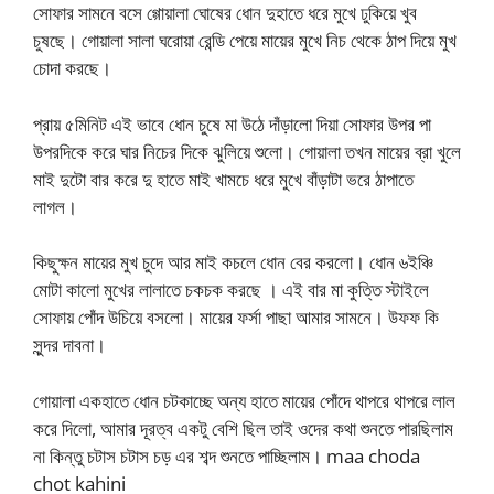
সোফার সামনে বসে গ্গোয়ালা ঘোষের ধোন দুহাতে ধরে মুখে ঢুকিয়ে খুব
চুষছে। গোয়ালা সালা ঘরোয়া রেন্ডি পেয়ে মায়ের মুখে নিচ থেকে ঠাপ দিয়ে মুখ
চোদা করছে।
প্রায় ৫মিনিট এই ভাবে ধোন চুষে মা উঠে দাঁড়ালো দিয়া সোফার উপর পা
উপরদিকে করে ঘার নিচের দিকে ঝুলিয়ে শুলো। গোয়ালা তখন মায়ের ব্রা খুলে
মাই দুটো বার করে দু হাতে মাই খামচে ধরে মুখে বাঁড়াটা ভরে ঠাপাতে
লাগল।
কিছুক্ষন মায়ের মুখ চুদে আর মাই কচলে ধোন বের করলো। ধোন ৬ইঞ্চি
মোটা কালো মুখের লালাতে চকচক করছে । এই বার মা কুত্তি স্টাইলে
সোফায় পোঁদ উচিয়ে বসলো। মায়ের ফর্সা পাছা আমার সামনে। উফফ কি
সুন্দর দাবনা।
গোয়ালা একহাতে ধোন চটকাচ্ছে অন্য হাতে মায়ের পোঁদে থাপরে থাপরে লাল
করে দিলো, আমার দূরত্ব একটু বেশি ছিল তাই ওদের কথা শুনতে পারছিলাম
না কিন্তু চটাস চটাস চড় এর শব্দ শুনতে পাচ্ছিলাম। maa choda
chot kahini