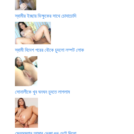
স্বামীর ইচ্ছায় ভিক্ষুকের সাথে চোদাচোদি
স্বামী বিদেশ পরের বৌকে চুদলো লম্পট লোক
সোনালীকে খুব ঘনঘন চুদতে লাগলাম
সেলসম্যান আমার ভেজা গুদ চেটে দিলো