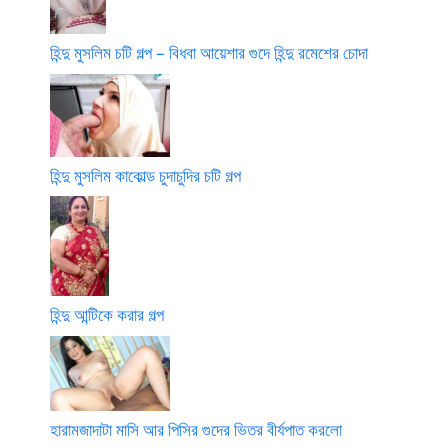
হিন্দু মুসলিম চটি গল্প – বিধবা আয়েশার গুদে হিন্দু রমেশের চোদা
হিন্দু মুসলিম কাকোল্ড চুদাচুদির চটি গল্প
হিন্দু আন্টিকে করার গল্প
হারামজাদাটা মাসি আর পিসির গুদের ভিতর বীর্যপাত করলো