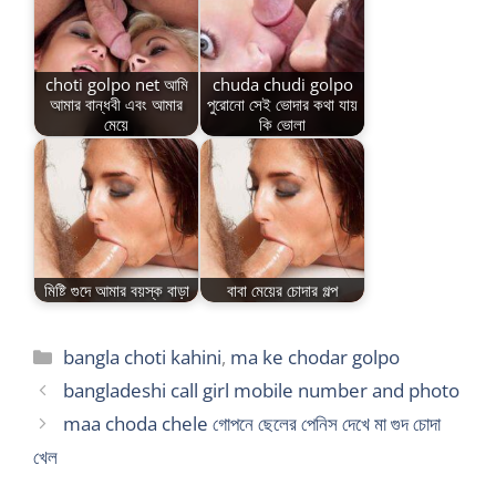
choti golpo net আমি
chuda chudi golpo
আমার বান্ধবী এবং আমার
পুরোনো সেই ভোদার কথা যায়
মেয়ে
কি ভোলা
মিষ্টি গুদে আমার বয়স্ক বাড়া
বাবা মেয়ের চোদার গল্প
Categories
bangla choti kahini
,
ma ke chodar golpo
bangladeshi call girl mobile number and photo
maa choda chele গোপনে ছেলের পেনিস দেখে মা গুদ চোদা
খেল