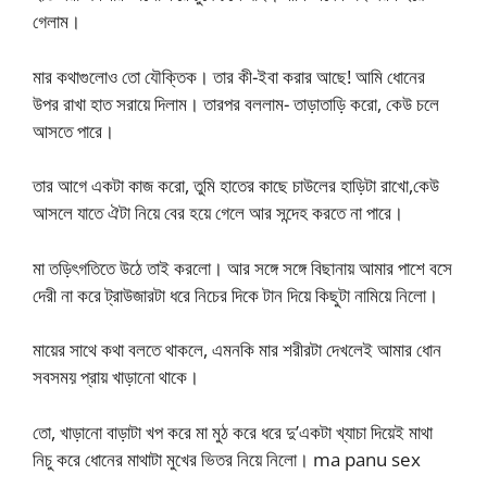
গেলাম।
মার কথাগুলোও তো যৌক্তিক। তার কী-ইবা করার আছে! আমি ধোনের
উপর রাখা হাত সরায়ে দিলাম। তারপর বললাম- তাড়াতাড়ি করো, কেউ চলে
আসতে পারে।
তার আগে একটা কাজ করো, তুমি হাতের কাছে চাউলের হাড়িটা রাখো,কেউ
আসলে যাতে ঐটা নিয়ে বের হয়ে গেলে আর সন্দেহ করতে না পারে।
মা তড়িৎগতিতে উঠে তাই করলো। আর সঙ্গে সঙ্গে বিছানায় আমার পাশে বসে
দেরী না করে ট্রাউজারটা ধরে নিচের দিকে টান দিয়ে কিছুটা নামিয়ে নিলো।
মায়ের সাথে কথা বলতে থাকলে, এমনকি মার শরীরটা দেখলেই আমার ধোন
সবসময় প্রায় খাড়ানো থাকে।
তো, খাড়ানো বাড়াটা খপ করে মা মুঠ করে ধরে দু’একটা খ্যাচা দিয়েই মাথা
নিচু করে ধোনের মাথাটা মুখের ভিতর নিয়ে নিলো। ma panu sex