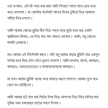
ওহ! ভগবান, এটা কি সহ্য করা যায়! আমি শিহরণে সাথে সাথে চোখ বন্ধ
করে ফেললাম। মা ধোনটার অর্ধেকটা গালের ভিতর ঢুকিয়ে নিয়ে আমাকে
শান্তি দিয়ে চললো।
আমি আমার ধোনের মুন্ডির ঠিক নিচে শক্ত করে মুঠো করে ধরে একটা
ব্যারিকেড দিলাম, এর নিচে মার গাল নামতে দেবোনা। অর্থাৎ, শুধু ধোনের
মাথাটা চোষাবো।
মাও আমার এই সিস্টেমটা জানে। তাই শুধু আমার বাড়ার মুন্ডিটা তার একমুখ
লালায় ভরে দিয়ে টেনে টেনে চুষতে লাগলো। আমি বললাম, মাগো, কামড়াও,
কামড়াও, আহহহহহহহহ ও মাআআআআআ কামড়াও।
মা তখন আমার মুন্ডিটা খচখচ করে কামড়ে ধরতে লাগলো।আমার সুখে মরে
যেতে মন চাইছিলো।
আমি আমার দুই হাত মার পিঠের উপর দিয়ে বোগলের নিচে দিয়ে চালিয়ে মার
সুউচ্চ নরম বক্ষজোড়া হাতের দখলে নিলাম।