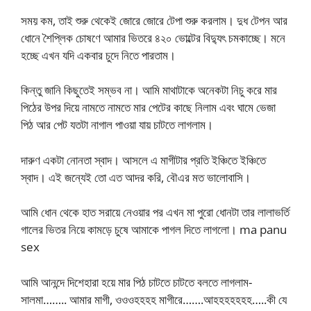
সময় কম, তাই শুরু থেকেই জোরে জোরে টেপা শুরু করলাম। দুধ টেপন আর
ধোনে শৈপ্লিক চোষণে আমার ভিতরে ৪২০ ভোল্টের বিদ্যুৎ চমকাচ্ছে। মনে
হচ্ছে এখন যদি একবার চুদে নিতে পারতাম।
কিন্তু জানি কিছুতেই সম্ভব না। আমি মাথাটাকে অনেকটা নিচু করে মার
পিঠের উপর দিয়ে নামতে নামতে মার পেটের কাছে নিলাম এবং ঘামে ভেজা
পিঠ আর পেট যতটা নাগাল পাওয়া যায় চাটতে লাগলাম।
দারুণ একটা নোনতা স্বাদ। আসলে এ মাগীটার প্রতি ইঞ্চিতে ইঞ্চিতে
স্বাদ। এই জন্যেই তো এত আদর করি, বৌএর মত ভালোবাসি।
আমি ধোন থেকে হাত সরায়ে নেওয়ার পর এখন মা পুরো ধোনটা তার লালাভর্তি
গালের ভিতর নিয়ে কামড়ে চুষে আমাকে পাগল দিতে লাগলো। ma panu
sex
আমি আনন্দে দিশেহারা হয়ে মার পিঠ চাটতে চাটতে বলতে লাগলাম-
সালমা…….. আমার মাগী, ওওওহহহহ মাগীরে…….আহহহহহহহ…..কী যে