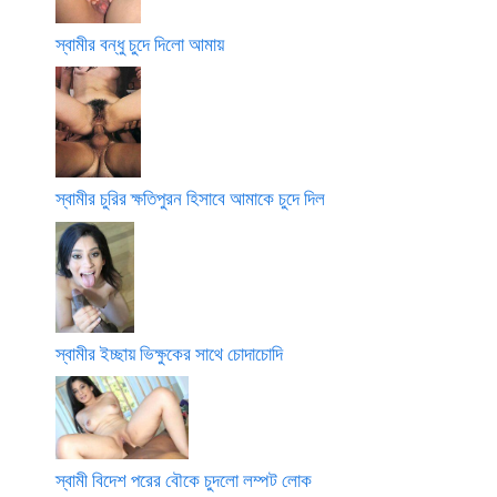
স্বামীর বন্ধু চুদে দিলো আমায়
স্বামীর চুরির ক্ষতিপুরন হিসাবে আমাকে চুদে দিল
স্বামীর ইচ্ছায় ভিক্ষুকের সাথে চোদাচোদি
স্বামী বিদেশ পরের বৌকে চুদলো লম্পট লোক