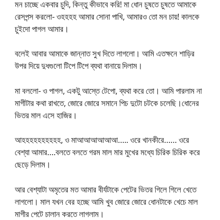
মন চাচ্ছে একবার চুদি, কিন্তু কীভাবে করি! মা ধোন চুষতে চুষতে আমাকে
রেসপন্স করলো- ওহহহহ আমার সোনা পাখি, আমারও তো মন চায়! কালকে
চুইদো পাগল আমার।
বলেই আবার আমাকে জান্নাত সুখ দিতে লাগলো। আমি এতক্ষনে শাড়ির
উপর দিয়ে দুধগুলো টিপে টিপে ব্যথা বানায়ে দিলাম।
মা বললো- ও পাগল, একটু আস্তে টেপো, ব্যথা করে তো। আমি পারলাম না
মাগীটার কথা রাখতে, জোরে জোরে সমানে পিচ দুটো চটকে চলেছি।ধোনের
ভিতর মাল এসে হাজির।
আহহহহহহহহহহ, ও মাআআআআআআ….. ওরে খানকীরে…… ওরে
বেশ্যা আমার….বলতে বলতে গরম মাল মার মুখের মধ্যে চিরিক চিরিক করে
ছেড়ে দিলাম।
আর বেশ্যাটা অমৃতের মত আমার বীর্যটাকে পেটের ভিতর গিলে গিলে খেতে
লাগলো। মাল যখন বের হচ্ছে আমি খুব জোরে জোরে ধোনটাকে খেচে মাল
মাগীর পেটে চালান করতে লাগলাম।