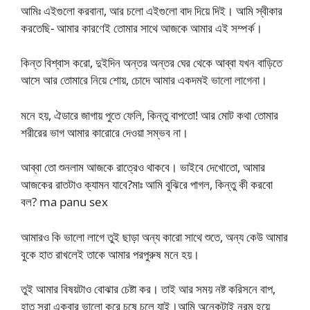
আমিঃ এইগুলো করবানা, আর চলো এইগুলো বাদ দিয়ে দিই। আমি স্বীকার
করতেছি- আমার কারণেই তোমার সাথে আজকে আমার এই সম্পর্ক।
কিন্ত বিশ্বাস করো, দুইদিন অন্তর অন্তর ঘের থেকে আব্বা যখন বাড়িতে
আসে আর তোমারে নিয়ে শোয়, চোদে আমার একদমই ভালো লাগেনা।
মনে হয়, ঐডারে জাগায় পুতে ফেলি, কিন্তু বাপতো! আর মোট কথা তোমার
শরীরের ভাগ আমার কারোরে দেওয়া সম্ভব না।
আব্বা তো শুনলাম আজকে রাত্রেও থাকবে। ভাইবে দেখোতো, আমার
আজকের রাতটাও ক্যামন যাবে?মাঃ আমি বুঝিরে পাগল, কিন্তু কী করবো
বল? ma panu sex
আমারও কি ভালো লাগে তুই ছাড়া অন্য কারো সাথে শুতে, অন্য কেউ আমার
বুকে হাত রাখলেই তাকে আমার পরপুরুষ মনে হয়।
তুই আমার বিষয়টাও বোঝার চেষ্টা কর। তাই আর সময় নষ্ট করিসনে বাপ,
হাত সরা একবার ভালো করে চুষে চলে যাই।আমি অনেকটাই নরম হয়ে