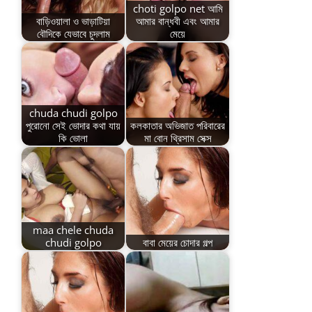
choti golpo net আমি
বাড়িওয়ালা ও ভাড়াটিয়া
আমার বান্ধবী এবং আমার
বৌদিকে যেভাবে চুদলাম
মেয়ে
chuda chudi golpo
পুরোনো সেই ভোদার কথা যায়
কলকাতার অভিজাত পরিবারের
কি ভোলা
মা বোন থ্রিসাম সেক্স
maa chele chuda
chudi golpo
বাবা মেয়ের চোদার গল্প