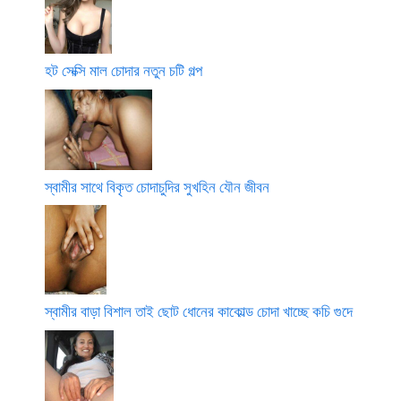
হট সেক্সি মাল চোদার নতুন চটি গল্প
স্বামীর সাথে বিকৃত চোদাচুদির সুখহিন যৌন জীবন
স্বামীর বাড়া বিশাল তাই ছোট ধোনের কাকোল্ড চোদা খাচ্ছে কচি গুদে