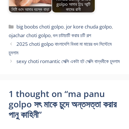
golpo আমার হিন্দু আন্টি
মিষ্টি গুদে আমার বয়স্ক বাড়া
কামের রানী
Categories
big boobs choti golpo
,
jor kore chuda golpo
,
ojachar choti golpo
,
গুদ চাটাচাটি করার চটি গল্প
2025 choti golpo বাংলাদেশি বিধবা মা মায়ের গুদ সিস্টেমে
চুদলাম
sexy choti romantic সেক্সি একটা হট সেক্সি বান্ধবীকে চুদলাম
1 thought on “ma panu
golpo সৎ মাকে চুদে অন্তসত্তা করার
পানু কাহিনী”