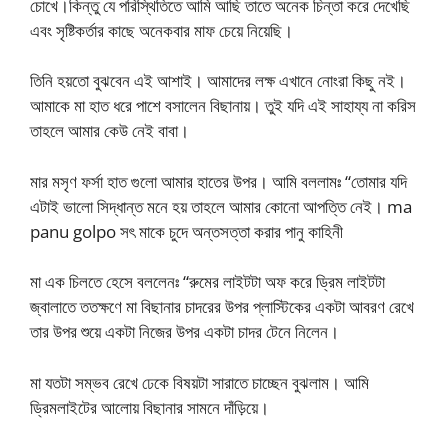
চোখে।কিন্তু যে পরিস্থিতিতে আমি আছি তাতে অনেক চিন্তা করে দেখেছি
এবং সৃষ্টিকর্তার কাছে অনেকবার মাফ চেয়ে নিয়েছি।
তিনি হয়তো বুঝবেন এই আশাই। আমাদের লক্ষ এখানে নোংরা কিছু নই।
আমাকে মা হাত ধরে পাশে বসালেন বিছানায়। তুই যদি এই সাহায্য না করিস
তাহলে আমার কেউ নেই বাবা।
মার মসৃণ ফর্সা হাত গুলো আমার হাতের উপর। আমি বললামঃ “তোমার যদি
এটাই ভালো সিদ্ধান্ত মনে হয় তাহলে আমার কোনো আপত্তি নেই। ma
panu golpo সৎ মাকে চুদে অন্তসত্তা করার পানু কাহিনী
মা এক চিলতে হেসে বললেনঃ “রুমের লাইটটা অফ করে ড্রিম লাইটটা
জ্বালাতে ততক্ষণে মা বিছানার চাদরের উপর প্লাস্টিকের একটা আবরণ রেখে
তার উপর শুয়ে একটা নিজের উপর একটা চাদর টেনে নিলেন।
মা যতটা সম্ভব রেখে ঢেকে বিষয়টা সারাতে চাচ্ছেন বুঝলাম। আমি
ড্রিমলাইটের আলোয় বিছানার সামনে দাঁড়িয়ে।