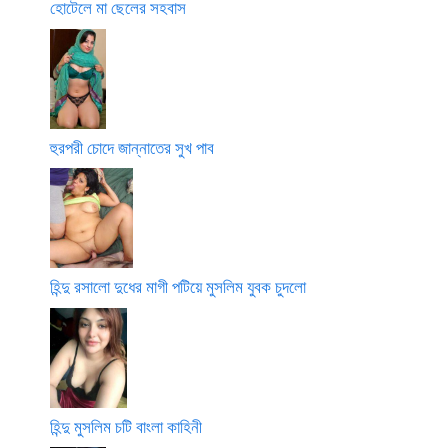
হোটেলে মা ছেলের সহবাস
হুরপরী চোদে জান্নাতের সুখ পাব
হিন্দু রসালো দুধের মাগী পটিয়ে মুসলিম যুবক চুদলো
হিন্দু মুসলিম চটি বাংলা কাহিনী