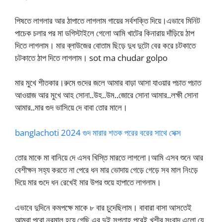
পিষতে লাগলার আর ঠাপাতে লাগলাম গায়ের সর্বশক্তি দিয়ে।এভাবে মিনিট
পাচেক চলার পর মা ডগিস্টাইলে গেলো আমি খাটের কিনারায় দাঁড়িয়ে ঠাপ
দিতে লাগলাম। মার ব্লাউজের বোতাম ছিড়ে দুধ দুটো বের করে চটকাতে
চটকাতে ঠাপ দিতে লাগলাম। sot ma chudar golpo
মার মুখে শীতকার।রুমে গুদের জলে আমার বাড়া আসা যাওয়ার পচাত পচাত
আওয়াজ আর মুখে আহ সোনা..উহ..উম..জোরে সোনা আমার..লক্ষী সোনা
আমার..মার গুদ ভাসিয়ে দে বাবা তোর মালে।
banglachoti 2024 গুদ মারার শতক পরের বরের সাথে সেক্স
তোর মাকে মা বানিয়ে দে এসব খিস্তি মারতে লাগলো।আমি এসব শুনে আর
বেশীক্ষন সহ্য করতে না পেরে ধন মার ভোদায় গেড়ে গেড়ে সব মাল নিংড়ে
দিয়ে মার গুদে ধন রেখেই মার উপর শুয়ে হাপাতে লাগলাম।
এভাবে দুদিনে কমপক্ষে মাকে ৮ বার চুদেছিলাম। বাবারা বাসা আসতেই
আমরা পুরো নরমাল হয়ে গেছি এর দুই সপ্তাহ পরেই খুশীর সংবাদ এলো যে