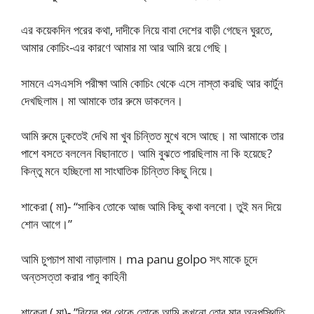
এর কয়েকদিন পরের কথা, দাদীকে নিয়ে বাবা দেশের বাড়ী গেছেন ঘুরতে,
আমার কোচিং-এর কারণে আমার মা আর আমি রয়ে গেছি।
সামনে এসএসসি পরীক্ষা আমি কোচিং থেকে এসে নাস্তা করছি আর কার্টুন
দেখছিলাম। মা আমাকে তার রুমে ডাকলেন।
আমি রুমে ঢুকতেই দেখি মা খুব চিন্তিত মুখে বসে আছে। মা আমাকে তার
পাশে বসতে বললেন বিছানাতে। আমি বুঝতে পারছিলাম না কি হয়েছে?
কিন্তু মনে হচ্ছিলো মা সাংঘাতিক চিন্তিত কিছু নিয়ে।
শাকেরা ( মা)- “সাকিব তোকে আজ আমি কিছু কথা বলবো। তুই মন দিয়ে
শোন আগে।”
আমি চুপচাপ মাথা নাড়ালাম। ma panu golpo সৎ মাকে চুদে
অন্তসত্তা করার পানু কাহিনী
শাকেরা ( মা)- ”বিয়ের পর থেকে তোকে আমি কখনো তোর মার অনুপস্থিতি