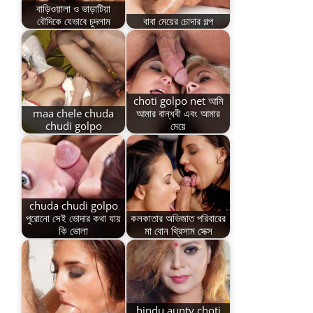
বাড়িওয়ালা ও ভাড়াটিয়া
বৌদিকে যেভাবে চুদলাম
বাবা মেয়ের চোদার গল্প
choti golpo net আমি
maa chele chuda
আমার বান্ধবী এবং আমার
chudi golpo
মেয়ে
chuda chudi golpo
পুরোনো সেই ভোদার কথা যায়
কলকাতার অভিজাত পরিবারের
কি ভোলা
মা বোন থ্রিসাম সেক্স
hindu aunty choti