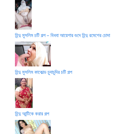
হিন্দু মুসলিম চটি গল্প – বিধবা আয়েশার গুদে হিন্দু রমেশের চোদা
হিন্দু মুসলিম কাকোল্ড চুদাচুদির চটি গল্প
হিন্দু আন্টিকে করার গল্প