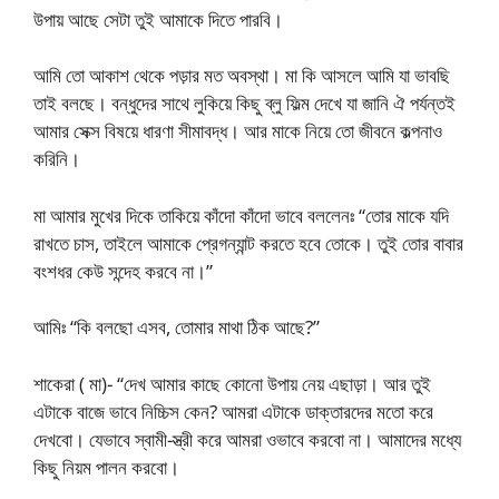
উপায় আছে সেটা তুই আমাকে দিতে পারবি।
আমি তো আকাশ থেকে পড়ার মত অবস্থা। মা কি আসলে আমি যা ভাবছি
তাই বলছে। বন্ধুদের সাথে লুকিয়ে কিছু ব্লু ফিল্ম দেখে যা জানি ঐ পর্যন্তই
আমার সেক্স বিষয়ে ধারণা সীমাবদ্ধ। আর মাকে নিয়ে তো জীবনে কল্পনাও
করিনি।
মা আমার মুখের দিকে তাকিয়ে কাঁদো কাঁদো ভাবে বললেনঃ “তোর মাকে যদি
রাখতে চাস, তাইলে আমাকে প্রেগন্যান্ট করতে হবে তোকে। তুই তোর বাবার
বংশধর কেউ সন্দেহ করবে না।”
আমিঃ “কি বলছো এসব, তোমার মাথা ঠিক আছে?”
শাকেরা ( মা)- “দেখ আমার কাছে কোনো উপায় নেয় এছাড়া। আর তুই
এটাকে বাজে ভাবে নিচ্চিস কেন? আমরা এটাকে ডাক্তারদের মতো করে
দেখবো। যেভাবে স্বামী-স্ত্রী করে আমরা ওভাবে করবো না। আমাদের মধ্যে
কিছু নিয়ম পালন করবো।