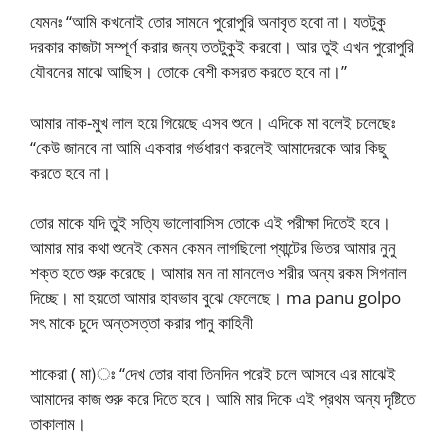
যেমনঃ “আমি কখনোই তোর সামনে পুরোপুরি অনাবৃত হবো না। যতটুকু
দরকার কাজটা সম্পূর্ণ করার জন্য ততটুকুই করবো। আর তুই এখন পুরোপুরি
যৌবনের মাঝে আছিস। তোকে বেশী কসরত করতে হবে না।”
আমার নাক-মুখ লাল হয়ে গিয়েছে এসব শুনে। এদিকে মা বলেই চলেছেঃ
“কেউ জানবে না আমি একবার গর্ভধারণ করলেই আমাদেরকে আর কিছু
করতে হবে না।
তোর মাকে যদি তুই সত্যি ভালোবাসিস তোকে এই পরীক্ষা দিতেই হবে।
আমার মার কথা শুনেই কেমন কেমন লাগছিলো প্যান্টের ভিতর আমার নুনু
শক্ত হতে শুরু করেছে। আমার মন না মানলেও শরীর অন্য রকম সিগনাল
দিচ্ছে। মা হয়তো আমার হাবভাব বুঝে ফেলেছে। ma panu golpo
সৎ মাকে চুদে অন্তসত্তা করার পানু কাহিনী
শাকেরা ( মা)ঃ “দেখ তোর বাবা তিনদিন পরেই চলে আসবে এর মাঝেই
আমাদের কাজ শুরু করে দিতে হবে। আমি মার দিকে এই প্রথম অন্য দৃষ্টিতে
তাকালাম।