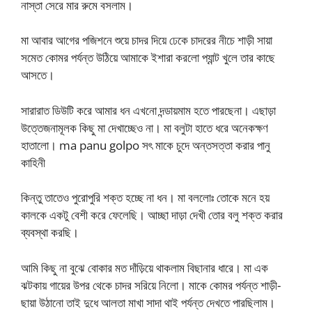
নাস্তা সেরে মার রুমে বসলাম।
মা আবার আগের পজিশনে শুয়ে চাদর দিয়ে ঢেকে চাদরের নীচে শাড়ী সায়া
সমেত কোমর পর্যন্ত উঠিয়ে আমাকে ইশারা করলো প্যান্ট খুলে তার কাছে
আসতে।
সারারাত ডিউটি করে আমার ধন এখনো দন্ডায়মাম হতে পারছেনা। এছাড়া
উত্তেজনামূলক কিছু মা দেখাচ্ছেও না। মা বলুটা হাতে ধরে অনেকক্ষণ
হাতালো। ma panu golpo সৎ মাকে চুদে অন্তসত্তা করার পানু
কাহিনী
কিন্তু তাতেও পুরোপুরি শক্ত হচ্ছে না ধন। মা বললোঃ তোকে মনে হয়
কালকে একটু বেশী করে ফেলেছি। আচ্ছা দাড়া দেখী তোর বলু শক্ত করার
ব্যবস্থা করছি।
আমি কিছু না বুঝে বোকার মত দাঁড়িয়ে থাকলাম বিছানার ধারে। মা এক
ঝটকায় গায়ের উপর থেকে চাদর সরিয়ে নিলো। মাকে কোমর পর্যন্ত শাড়ী-
ছায়া উঠানো তাই দুধে আলতা মাখা সাদা থাই পর্যন্ত দেখতে পারছিলাম।