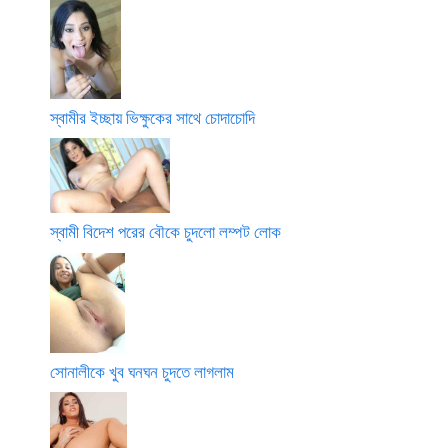
স্বামীর ইচ্ছায় ভিক্ষুকের সাথে চোদাচোদি
স্বামী বিদেশ পরের বৌকে চুদলো লম্পট লোক
সোনালীকে খুব ঘনঘন চুদতে লাগলাম