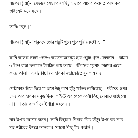
শাকেরা ( মা)- “যেভাবে যেভাবে বলছি, এভাবে আমার কথামত কাজ কর
তাইলেই হয়ে যাবে।
আমিঃ “হুম।”
শাকেরা ( মা)- “প্রথমে তোর প্যান্ট খুলে পুরোপুরি নেংটো হ।”
আমি অনেক লজ্জা পেলেও আস্তে আস্তে হাফ প্যান্ট খুলে ফেললাম। আমার
৬ ইঞ্চি বাড়া ততক্ষনে টানটান হয়ে আছে। জীবনের প্রথম সেক্সের এতো
কাছে আসা। এবার বিছানায় হালকা নড়াচড়াতে বুঝলাম মার
পেটিকোট ঢিলে দিয়ে পা দুটো উচু করে হাঁটু পর্যন্ত নামিয়েছে। শরীরের উপর
চাদর আর হালকা সবুজ ড্রিম লাইটে এর থেকে বেশী কিছু বোঝাও যাচ্ছিলো
না। মা তার হাত দিয়ে ইশারা করলেন।
তার উপরে আসার জন্য। আমি বিছানার কিনারা দিয়ে হাঁটুর উপর ভর করে
মার শরীরের উপরে আসলেও কোনো কিছু টাচ করিনি।