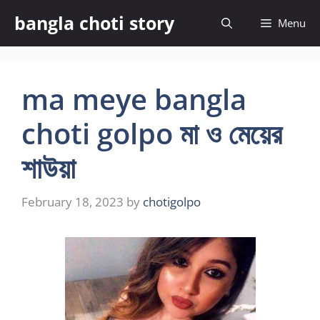
Skip
bangla choti story
Menu
to
content
ma meye bangla
choti golpo মা ও মেয়ের
শাউয়া
February 18, 2023
by
chotigolpo