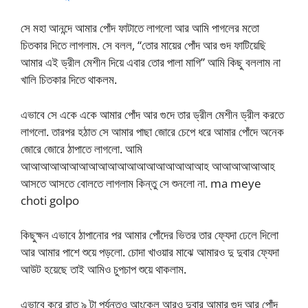
সে মহা আনন্দে আমার পোঁদ ফাটাতে লাগলো আর আমি পাগলের মতো
চিতকার দিতে লাগলাম. সে বলল, “তোর মায়ের পোঁদ আর গুদ ফাটিয়েছি
আমার এই ড্রীল মেশীন দিয়ে এবার তোর পালা মাগি” আমি কিছু বললাম না
খালি চিতকার দিতে থাকলম.
এভাবে সে একে একে আমার পোঁদ আর গুদে তার ড্রীল মেশীন ড্রীল করতে
লাগলো. তারপর হঠাত সে আমার পাছা জোরে চেপে ধরে আমার পোঁদে অনেক
জোরে জোরে ঠাপাতে লাগলো. আমি
আআআআআআআআআআআআআআআআআআআহ আআআআআআহ
আসতে আসতে বোলতে লাগলাম কিন্তু সে শুনলো না. ma meye
choti golpo
কিছুক্ষন এভাবে ঠাপানোর পর আমার পোঁদের ভিতর তার ফ্যেদা ঢেলে দিলো
আর আমার পাশে শুয়ে পড়লো. চোদা খাওয়ার মাঝে আমারও দু দুবার ফ্যেদা
আউট হয়েছে তাই আমিও চুপচাপ শুয়ে থাকলাম.
এভাবে করে রাত ৯ টা পর্যন্তও আংকেল আরও দুবার আমার গুদ আর পোঁদ