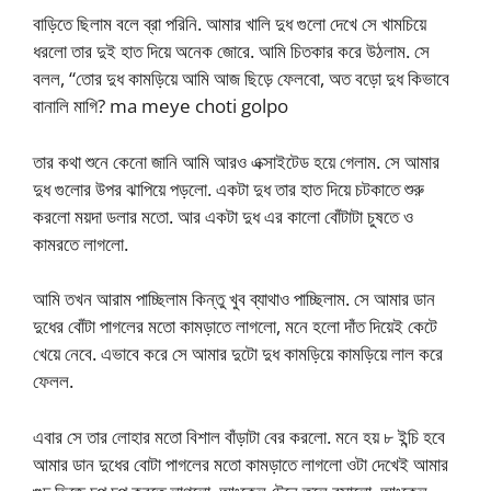
বাড়িতে ছিলাম বলে ব্রা পরিনি. আমার খালি দুধ গুলো দেখে সে খামচিয়ে
ধরলো তার দুই হাত দিয়ে অনেক জোরে. আমি চিতকার করে উঠলাম. সে
বলল, “তোর দুধ কামড়িয়ে আমি আজ ছিড়ে ফেলবো, অত বড়ো দুধ কিভাবে
বানালি মাগি? ma meye choti golpo
তার কথা শুনে কেনো জানি আমি আরও এক্সাইটেড হয়ে গেলাম. সে আমার
দুধ গুলোর উপর ঝাপিয়ে পড়লো. একটা দুধ তার হাত দিয়ে চটকাতে শুরু
করলো ময়দা ডলার মতো. আর একটা দুধ এর কালো বোঁটাটা চুষতে ও
কামরতে লাগলো.
আমি তখন আরাম পাচ্ছিলাম কিন্তু খুব ব্যাথাও পাচ্ছিলাম. সে আমার ডান
দুধের বোঁটা পাগলের মতো কামড়াতে লাগলো, মনে হলো দাঁত দিয়েই কেটে
খেয়ে নেবে. এভাবে করে সে আমার দুটো দুধ কামড়িয়ে কামড়িয়ে লাল করে
ফেলল.
এবার সে তার লোহার মতো বিশাল বাঁড়াটা বের করলো. মনে হয় ৮ ইন্চি হবে
আমার ডান দুধের বোটা পাগলের মতো কামড়াতে লাগলো ওটা দেখেই আমার