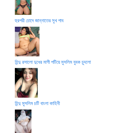
হুরপরী চোদে জান্নাতের সুখ পাব
হিন্দু রসালো দুধের মাগী পটিয়ে মুসলিম যুবক চুদলো
হিন্দু মুসলিম চটি বাংলা কাহিনী