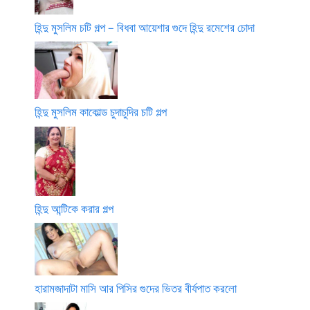
হিন্দু মুসলিম চটি গল্প – বিধবা আয়েশার গুদে হিন্দু রমেশের চোদা
হিন্দু মুসলিম কাকোল্ড চুদাচুদির চটি গল্প
হিন্দু আন্টিকে করার গল্প
হারামজাদাটা মাসি আর পিসির গুদের ভিতর বীর্যপাত করলো