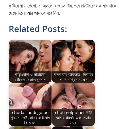
ফাটিয়ে বাড়ি গেলো. মা অসলো রাত ১০ টায়. পরে মিস্টার.দেব আমার মাকে
ছেড়ে দিলো আর আমাকে ধরে নিল.
Related Posts:
বাড়িওয়ালা ও ভাড়াটিয়া
কলকাতার অভিজাত পরিবারের
বৌদিকে যেভাবে চুদলাম
মা বোন থ্রিসাম সেক্স
chuda chudi golpo
choti golpo net আমি
পুরোনো সেই ভোদার কথা যায়
আমার বান্ধবী এবং আমার
কি ভোলা
মেয়ে