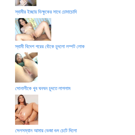
স্বামীর ইচ্ছায় ভিক্ষুকের সাথে চোদাচোদি
স্বামী বিদেশ পরের বৌকে চুদলো লম্পট লোক
সোনালীকে খুব ঘনঘন চুদতে লাগলাম
সেলসম্যান আমার ভেজা গুদ চেটে দিলো