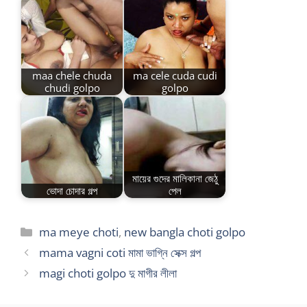
maa chele chuda
ma cele cuda cudi
chudi golpo
golpo
মায়ের গুদের মালিকানা জেঠু
ভোদা চোদার গল্প
পেল
Categories
ma meye choti
,
new bangla choti golpo
mama vagni coti মামা ভাগ্নি সেক্স গল্প
magi choti golpo দু মাগীর লীলা