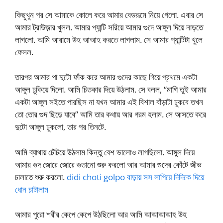
কিছুখুন পর সে আমাকে কোলে করে আমার বেডরূমে নিয়ে গেলো. এবার সে
আমার ট্রাউজ়ার খুলল. আমার প্যান্টি সরিয়ে আমার গুদে আঙ্গুল দিয়ে নাড়তে
লাগলো. আমি আরামে উহ আআহ করতে লাগলাম. সে আমার প্যান্টিটা খুলে
ফেলল.
তারপর আমার পা দুটো ফাঁক করে আমার গুদের কাছে গিয়ে প্রথমে একটা
আঙ্গুল ঢুকিয়ে দিলো. আমি চিতকার দিয়ে উঠলাম. সে বলল, “মাগি তুই আমার
একটা আঙ্গুল সইতে পারছিস না যখন আমার এই বিশাল বাঁড়াটা ঢুকবে তখন
তো তোর গুদ ছিড়ে যাবে” আমি তার কথায় আর গরম হলাম. সে আসতে করে
দুটো আঙ্গুল ঢুকলো, তার পর তিনটে.
আমি ব্যাথায় চেঁচিয়ে উঠলাম কিন্তু বেশ ভালোও লাগছিলো. আঙ্গুল দিয়ে
আমার গুদ জোরে জোরে গুতানো শুরু করলো আর আমার গুদের কোঁটে জীভ
চালাতে শুরু করলো.
didi choti golpo বাড়ায় সস লাগিয়ে দিদিকে দিয়ে
ধোন চাটালাম
আমার পুরো শরীর কেপে কেপে উঠছিলো আর আমি আআআআহ উহ