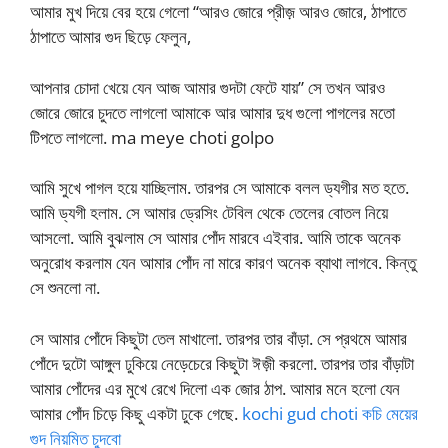
আমার মুখ দিয়ে বের হয়ে গেলো “আরও জোরে প্রীজ় আরও জোরে, ঠাপাতে
ঠাপাতে আমার গুদ ছিড়ে ফেলুন,
আপনার চোদা খেয়ে যেন আজ আমার গুদটা ফেটে যায়” সে তখন আরও
জোরে জোরে চুদতে লাগলো আমাকে আর আমার দুধ গুলো পাগলের মতো
টিপতে লাগলো. ma meye choti golpo
আমি সুখে পাগল হয়ে যাচ্ছিলাম. তারপর সে আমাকে বলল ড্যগীর মত হতে.
আমি ড্যগী হলাম. সে আমার ড্রেসিং টেবিল থেকে তেলের বোতল নিয়ে
আসলো. আমি বুঝলাম সে আমার পোঁদ মারবে এইবার. আমি তাকে অনেক
অনুরোধ করলাম যেন আমার পোঁদ না মারে কারণ অনেক ব্যাথা লাগবে. কিন্তু
সে শুনলো না.
সে আমার পোঁদে কিছুটা তেল মাখালো. তারপর তার বাঁড়া. সে প্রথমে আমার
পোঁদে দুটো আঙ্গুল ঢুকিয়ে নেড়েচেরে কিছুটা ঈজ়ী করলো. তারপর তার বাঁড়াটা
আমার পোঁদের এর মুখে রেখে দিলো এক জোর ঠাপ. আমার মনে হলো যেন
আমার পোঁদ চিড়ে কিছু একটা ঢুকে গেছে.
kochi gud choti কচি মেয়ের
গুদ নিয়মিত চুদবো