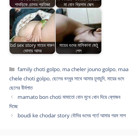
শাশুড়িকে চোদার প্রতিজ্ঞা
মা বোন থ্রিসাম সেক্স
bd sex story মায়ের দারুন
মায়ের গুদের মালিকানা জেঠু
ভোদায় আদর
পেল
Categories
family choti golpo
,
ma cheler jouno golpo
,
maa
chele choti golpo
,
ছেলের বন্ধুর সাথে আমার চুদাচুদি
,
মায়ের গুদে
ছেলের বীর্যপাত
mamato bon choti মামাতো বোন মুখে ধোন দিয়ে ব্লোজব
দিচ্ছে
boudi ke chodar story বৌদির গুদের গর্তে আমার গরম সাপ