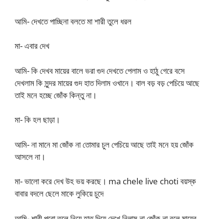
আমি- দেখতে পাচ্ছিনা বলতে মা শারী তুলে ধরল
মা- এবার দেখ
আমি- কি দেখব মায়ের বালে ভরা গুদ দেখতে পেলাম ও হাঠু গেরে বসে
দেখলাম কি সুন্দর মায়ের গুদ হাত দিলাম ওখানে। বাল বড় বড় পেচিয়ে আছে
তাই মনে হচ্ছে জোঁক কিন্তু না।
মা- কি হল ছাড়া।
আমি- না মানে মা জোঁক না তোমার চুল পেচিয়ে আছে তাই মনে হয় জোঁক
আসলে না।
মা- ভালো করে দেখ উহ ভয় করছে। ma chele live choti বয়স্ক
বাবার বদলে ছেলে মাকে লুকিয়ে চুদে
আমি- শারী পুরো তুলে নিয়ে হাত দিয়ে দেখে নিলাম না জোঁক না বলে মায়ের