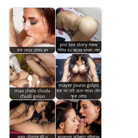
pisi sex story new
বাবা মেয়ের চোদার গল্প
পিসির ৪৩ বছরের ডাবকা পোদ
mayer jouno golpo
maa chele chuda
বাবা গত তাই ছেলে মায়ের যৌন
chudi golpo
ক্ষুধা মেটায়
অবাধ যৌনাচার বউ ও
কলকাতার অভিজাত পরিবারের