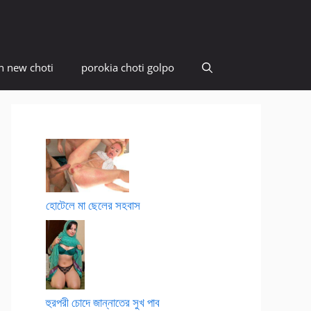
n new choti
porokia choti golpo
হোটেলে মা ছেলের সহবাস
হুরপরী চোদে জান্নাতের সুখ পাব