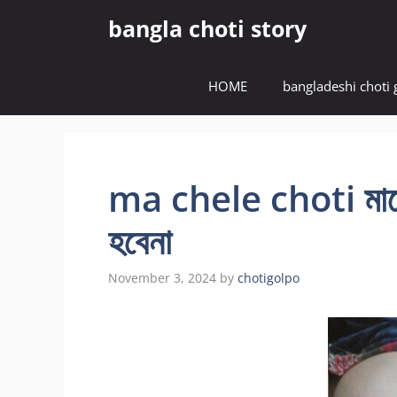
Skip
bangla choti story
to
content
HOME
bangladeshi choti 
ma chele choti মায়ে
হবেনা
November 3, 2024
by
chotigolpo