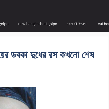
golpo
new bangla choti golpo
বাংলা চটি উপন্যাস
vai bo
র ডবকা দুধের রস কখনো শেষ