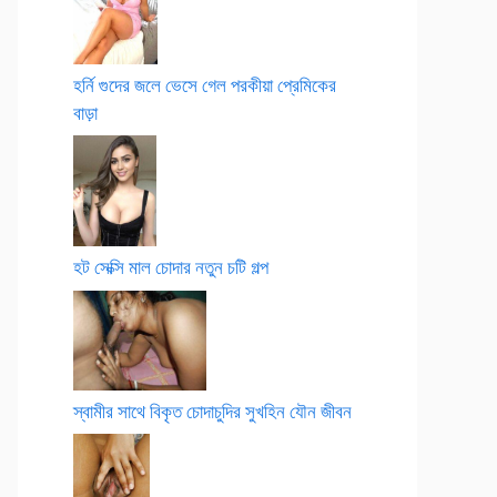
হর্নি গুদের জলে ভেসে গেল পরকীয়া প্রেমিকের
বাড়া
হট সেক্সি মাল চোদার নতুন চটি গল্প
স্বামীর সাথে বিকৃত চোদাচুদির সুখহিন যৌন জীবন