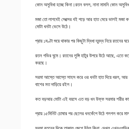
কোন অসুবিধা হচ্ছে কিনা।রতন বলল, নানা মামনি কোন অসুবি
মজা তো লাগবেই সেক্সের বই পড়ে আর হাত মেরে ভালই মজা ক
মোটা ধনটা ভেসে উঠে।
প্রায় ১ঘণ্টা শুয়ে থাকার পর কিছুটা দ্বিধা দ্বন্দ্ব নিয়ে রত
রতন গভির ঘুমে। রতনের লুঙ্গি হাটুর উপরে উঠে আছে, এতে করে
করছে।
সরমা আস্তে আস্তে সাহস করে ওর ধনটা হাত দিয়ে ধরল, আর
বাশের মত দাড়িয়ে রইল।
কত বড়আর মোটা এই বয়সে এত বড় ধন উফ্ফ সরমার শরীর কাপ
প্রায় ১৫মিনিট চোষার পর ছেলের ধনকেঁপে উঠে গলগল করে মাল
সরমা রতনের দিকে তাকাল জেগে উঠল কিনা, দেখল এখনওগভির ঘ