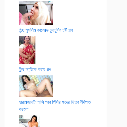
হিন্দু মুসলিম কাকোল্ড চুদাচুদির চটি গল্প
হিন্দু আন্টিকে করার গল্প
হারামজাদাটা মাসি আর পিসির গুদের ভিতর বীর্যপাত
করলো