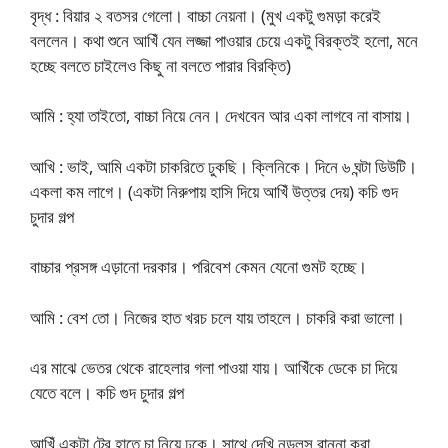
বৃদ্ধ : বিয়ার ২ বতসর গেলো। বাচ্চা নেয়না। (মুখ একটু গুমড়া করেই
বললেন। কথা শুনে আখিঁ যেন লজ্জা পাওয়ার চেয়ে একটু বিরক্তই হলো, মনে
হচ্ছে বলতে চাইলেও কিছু না বলতে পারার বিরক্তি)
আমি : হ্যা তাইতো, বাচ্চা নিয়ে নেন। দেখবেন আর একা লাগবে না বাসায়।
আখি : ভাই, আমি একটা চাকরিতে ঢুকছি। ক্লিনিকে। দিনে ৬ ঘন্টা ডিউটি।
একলা কম লাগে। (একটা নিরুপায় হাসি দিয়ে আখিঁ উত্তর দেয়) কচি গুদ
চুদার গল্প
বাচ্চার প্রসঙ্গ এড়ানো দরকার। পরিবেশ কেমন যেনো গুমট হচ্ছে।
আমি : বেশ তো। নিজের হাত খরচ চলে যায় তাহলে। চাকরি করা ভালো।
এর মাঝে ভেতর থেকে রাহেলার গলা পাওয়া যায়। আখিঁকে ডেকে চা দিয়ে
যেতে বলে। কচি গুদ চুদার গল্প
আখিঁ একটা ট্রে হাতে চা নিয়ে ঢুকে। সাথে দেখি নুডুলস রান্না করা