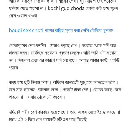
আরেক বিপত্তি। পকেট ফাঁকা। মাসের শেষ। ছুটি যদি পাইও, পকেটের
দুর্দশায় যেতে পারবো না। kochi gud choda ফোলা কচি গুদে গ্রুপ
সেক্স ও মাল খাওয়া
boudi sex choti পাশের বাড়ির স্নান করা সেক্সি বৌদিকে চুদলাম
নেভেম্বরের শেষ দশদিন। ঠান্ডাও পড়ছে বেশ। গতরাত থেকে সর্দি আর
হালকা জ্বর। চারদিকে করোনার প্রতাপ চললেও আমি জানি এটা করোনা
নয়। সিজনাল চেঞ্জ এর কারণে সর্দি লেগেছে। আমার আবার ডাস্ট এলার্জি
প্রচন্ড।
বাধ্য হয়ে ছুটি নিলাম আজ। অফিসে জানাতেই সুস্থ্ হয়ে আসতে বললো।
মনে মনে ভাবলাম- ভালোই হলো। পকেটে টাকা নেই। বৌয়ের কাছে যেতে
পারবো না। বাসায় থেকে চটি পড়বো।
২দিনেই শরীর বেশ ঝরঝরে হয়ে গেছে। তাও অফিস যেতে ইচ্ছে করছে না।
মাঝে এই ২ দিনে বেশ কয়েকটি চটি গল্প পড়ে নিয়েছি।