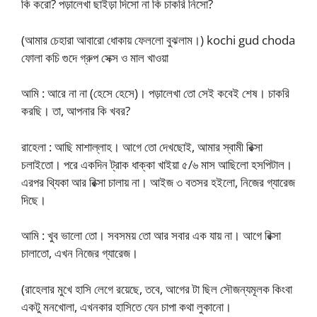
কি করো? পড়ালেখা ছাইড়া দিসো না কি চাকরি নিসো?
(আমার চেহারা আবারো ধোকায় ফেললো বুঝলাম।) kochi gud choda
ফোলা কচি গুদে গ্রুপ সেক্স ও মাল খাওয়া
আমি : আরে না না (হেসে হেসে)। পড়ালেখা তো সেই কবেই শেষ। চাকরি
করছি। তা, আপনার কি খবর?
রাহেলা : আছি মাশাল্লাহ। আগে তো দেখছোই, আমার স্বামী রিক্সা
চলাইতো। পরে একদিন ট্রাক ধাক্কা খাইয়া ৫/৬ মাস আছিলো হসপিটাল।
এরপর থ্যিকা আর রিক্সা চালায় না। আইজ ৩ বতসর হইলো, নিজের গ্যারেজ
দিছে।
আমি : খুব ভালো তো। সবসময় তো আর সবার এক যায় না। আগে রিক্সা
চালাতো, এখন নিজের গ্যারেজ।
(রাহেলার মুখে হাসি লেগে রয়েছে, তবে, আগের টা ছিল সৌজন্যমূলক কিংবা
একটু মনখোলা, এখনকার হাসিতে যেন চাপা কথা লুকানো।