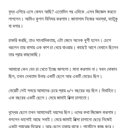
বৃদ্ধ এগিয়ে এসে কেমন আছি? এতোদিন পর এদিকে .এসব জিজ্ঞেস করতে
লাগলেন। আমিও কুশল বিনিময় করলাম। জানালাম নিজের অবস্থা, যতটুকু
যা বলার।
চাকরি করছি, তাও সাংবাদিকতায়, এটা জেনে অনেক খুশী হলেন। চেপে
ধরলেন তার বাসায় এক কাপ চা খেয়ে যাওয়ার। কাছেই আগে যেখানে ছিলেন
তার প্রায় কাছাকাছি।
আমারো কেন যেন চা খেতে ইচ্ছে জাগলো। মানা করলাম না। যখন দোকান
ছিল, তখন দেখতাম উনার একটি ছেলে আর একটি মেয়েও ছিল।
মেয়েটি সেই সময়ে আমাদের চেয়ে প্রায় ৬/৭ বছরের বড় ছিল। বিবাহিত।
এক বছরের একটি ছেলে। মেয়ে জামাই রিক্সা চালাতো।
বৃদ্ধের ছেলে তখন আমাদেরই বয়সের ছিল। ওদের কথা জিজ্ঞেস করলাম।
বললেন ভালোই আছে সবাই। মেয়ে জামাই রিক্সা চালানো ছেড়ে নিজেই
একটা গ্যারেজ দিয়েছে। আর ছেলে ঢাকায় থাকে। গার্মেন্টসে কাজ করে।