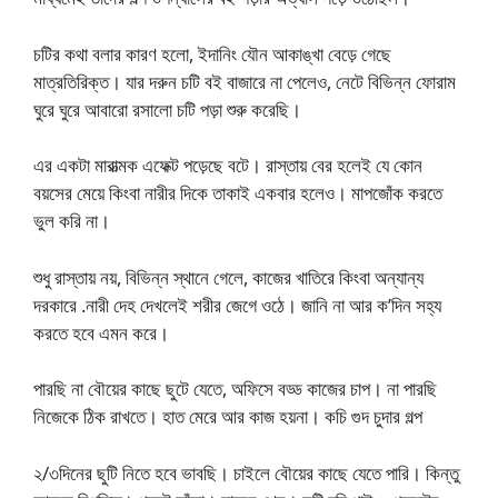
চটির কথা বলার কারণ হলো, ইদানিং যৌন আকাঙ্খা বেড়ে গেছে
মাত্রতিরিক্ত। যার দরুন চটি বই বাজারে না পেলেও, নেটে বিভিন্ন ফোরাম
ঘুরে ঘুরে আবারো রসালো চটি পড়া শুরু করেছি।
এর একটা মারাত্মক এফেক্ট পড়েছে বটে। রাস্তায় বের হলেই যে কোন
বয়সের মেয়ে কিংবা নারীর দিকে তাকাই একবার হলেও। মাপজোঁক করতে
ভুল করি না।
শুধু রাস্তায় নয়, বিভিন্ন স্থানে গেলে, কাজের খাতিরে কিংবা অন্যান্য
দরকারে .নারী দেহ দেখলেই শরীর জেগে ওঠে। জানি না আর ক’দিন সহ্য
করতে হবে এমন করে।
পারছি না বৌয়ের কাছে ছুটে যেতে, অফিসে বড্ড কাজের চাপ। না পারছি
নিজেকে ঠিক রাখতে। হাত মেরে আর কাজ হয়না। কচি গুদ চুদার গল্প
২/৩দিনের ছুটি নিতে হবে ভাবছি। চাইলে বৌয়ের কাছে যেতে পারি। কিন্তু