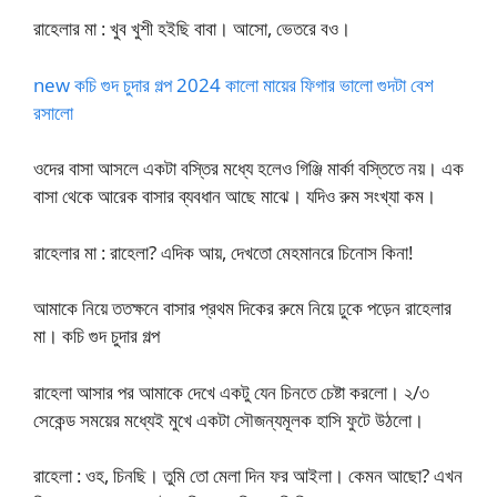
রাহেলার মা : খুব খুশী হইছি বাবা। আসো, ভেতরে বও।
new কচি গুদ চুদার গল্প 2024 কালো মায়ের ফিগার ভালো গুদটা বেশ
রসালো
ওদের বাসা আসলে একটা বস্তির মধ্যে হলেও গিঞ্জি মার্কা বস্তিতে নয়। এক
বাসা থেকে আরেক বাসার ব্যবধান আছে মাঝে। যদিও রুম সংখ্যা কম।
রাহেলার মা : রাহেলা? এদিক আয়, দেখতো মেহমানরে চিনোস কিনা!
আমাকে নিয়ে ততক্ষনে বাসার প্রথম দিকের রুমে নিয়ে ঢুকে পড়েন রাহেলার
মা। কচি গুদ চুদার গল্প
রাহেলা আসার পর আমাকে দেখে একটু যেন চিনতে চেষ্টা করলো। ২/৩
সেকেন্ড সময়ের মধ্যেই মুখে একটা সৌজন্যমূলক হাসি ফুটে উঠলো।
রাহেলা : ওহ, চিনছি। তুমি তো মেলা দিন ফর আইলা। কেমন আছো? এখন