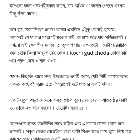
যতগুলো ঘটনা পত্রপত্রিকায় আসে, তার অধিকাংশ ঘটনার পেছনে এরকম
কিছু ঘটনা থাকে।
তবে হ্যা, সাংবাদিকতা জগতে আমার এতদিনে এটুকু ধারনাই হয়েছে,
আসলেই যে ধর্ষনের মতো ঘটনাগুলো ঘটে, তা চাপা পড়ে যায় বেশিরভাগই।
এখনো এই রক্ষণশীল সমাজে তা প্রকাশ পায় না অতোটা। সেটা পারিবারিক
ধর্ষন হোক কিংবা অন্যভাবেই হোক। kochi gud choda ফোলা কচি
গুদে গ্রুপ সেক্স ও মাল খাওয়া
যেমন- কিছুদিন আগে সদর উপজেলার একটি গ্রাম, যেটা সিটি কর্পোরেশনের
একদম কাছেরই গ্রাম .তো ঐ গ্রামেই ঘটে ধর্ষনের একটি ঘটনা।
একটি স্কুল পড়ুয়া মেয়েকে রাস্তা থেকে তুলে নেয় ৩/৪। আততায়ীর সবাই
২৩ থেকে ২৬ বছর বয়সের। মেয়েটির বয়স ১৫।
ছেলেগুলো ছাত্র রাজনীতির সাথে জড়িত এবং এলাকায় তাদের ত্রাস চলে
ভালোই। স্কুল ফেরত মেয়েটিকে তারা অটো সিএনজিতে করে তুলে নিয়ে যায়
গ্রামের কোনে পরিত্যক্ত একটি ভবনে।