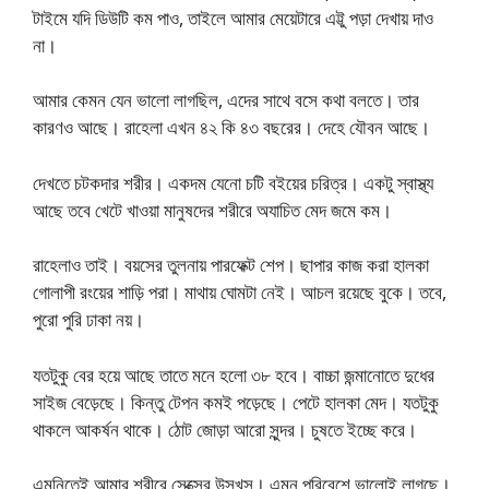
টাইমে যদি ডিউটি কম পাও, তাইলে আমার মেয়েটারে এট্টু পড়া দেখায় দাও
না।
আমার কেমন যেন ভালো লাগছিল, এদের সাথে বসে কথা বলতে। তার
কারণও আছে। রাহেলা এখন ৪২ কি ৪৩ বছরের। দেহে যৌবন আছে।
দেখতে চটকদার শরীর। একদম যেনো চটি বইয়ের চরিত্র। একটু স্বাস্থ্য
আছে তবে খেটে খাওয়া মানুষদের শরীরে অযাচিত মেদ জমে কম।
রাহেলাও তাই। বয়সের তুলনায় পারফেক্ট শেপ। ছাপার কাজ করা হালকা
গোলাপী রংয়ের শাড়ি পরা। মাথায় ঘোমটা নেই। আচল রয়েছে বুকে। তবে,
পুরো পুরি ঢাকা নয়।
যতটুকু বের হয়ে আছে তাতে মনে হলো ৩৮ হবে। বাচ্চা জন্মানোতে দুধের
সাইজ বেড়েছে। কিন্তু টেপন কমই পড়েছে। পেটে হালকা মেদ। যতটুকু
থাকলে আকর্ষন থাকে। ঠোট জোড়া আরো সুন্দর। চুষতে ইচ্ছে করে।
এমনিতেই আমার শরীরে সেক্সের উসখুস। এমন পরিবেশে ভালোই লাগছে।