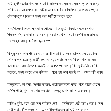
তাই ছুটে যেতাম পাগলের মতো। তারপর আস্তে আস্তে বাস্তবতার জন্য
.পরিবারে নানা সময়ে নানা ঘটনা আর চাকরি সব মিলিয়ে ব্যস্ত হয়ে পড়ায়
যৌনাকাঙ্খা থাকলেও সহ্য করে মানিয়ে চলতে হতো।
মাস/পনেরো দিনের ব্যবধানে বৌয়ের কাছে ছুটে যাওয়ার বদলে সেখানে
দিনক্ষন দাঁড়ায় আবারো ২ মাসে। মাঝে মাঝে তা ২ মাস পেরিয়ে ৩ মাস ৪
মাসও হয় যায়। কচি গুদ চুদার গল্প
কিন্তু বয়স আর শরীর তো থেমে থাকে না। ২ বছর আগেও দেহের মাঝে
যৌনাকাঙ্খা চড়চড়িয়ে উঠলেও তা সহ্য করার ক্ষমতা কিংবা মানিয়ে নেয়া
অথবা বলা যায় নিজেকে কনট্রোল করতে পারতাম। কিন্তু ইদানিং যে কি
হয়েছে, সহ্য করতে যেন কষ্ট হয়। মনে হয় আর পারছি না। বাংলা চটি গলপ
অন্যদিকে, মা বাবা, আত্মীয় স্বজন, পরিচিতজনদের কাছ থেকে বাচ্চা নেয়ার
তাগিদ পাচ্ছি খুব। আগেও পেয়েছি। কিন্তু এখন তা বেড়ে গেছে।
আমিও বুঝি, বয়স তো আর আটকে নেই। এমনিতেই দেরী হয়ে গেছে। আর
দেরী করাও ঠিক হচ্ছে না। এমন টানপোড়নের মাঝেই চলছে দিন।