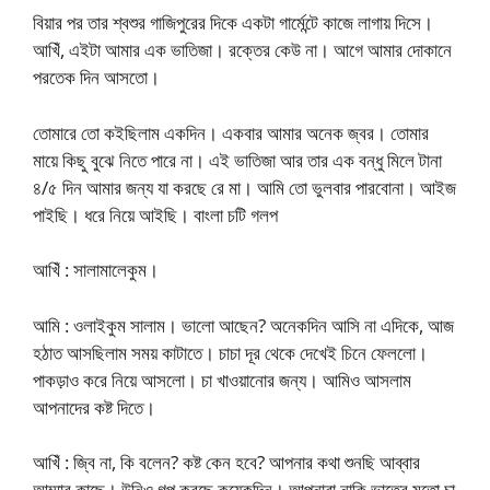
বিয়ার পর তার শ্বশুর গাজিপুরের দিকে একটা গার্মেন্টে কাজে লাগায় দিসে।
আখিঁ, এইটা আমার এক ভাতিজা। রক্তের কেউ না। আগে আমার দোকানে
পরতেক দিন আসতো।
তোমারে তো কইছিলাম একদিন। একবার আমার অনেক জ্বর। তোমার
মায়ে কিছু বুঝে নিতে পারে না। এই ভাতিজা আর তার এক বন্ধু মিলে টানা
৪/৫ দিন আমার জন্য যা করছে রে মা। আমি তো ভুলবার পারবোনা। আইজ
পাইছি। ধরে নিয়ে আইছি। বাংলা চটি গলপ
আখিঁ : সালামালেকুম।
আমি : ওলাইকুম সালাম। ভালো আছেন? অনেকদিন আসি না এদিকে, আজ
হঠাত আসছিলাম সময় কাটাতে। চাচা দূর থেকে দেখেই চিনে ফেললো।
পাকড়াও করে নিয়ে আসলো। চা খাওয়ানোর জন্য। আমিও আসলাম
আপনাদের কষ্ট দিতে।
আখিঁ : জ্বি না, কি বলেন? কষ্ট কেন হবে? আপনার কথা শুনছি আব্বার
আম্মার কাছে। উনিও গল্প করছে কয়েকদিন। আপনারা নাকি ভাতের মতো চা