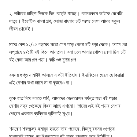
২. শরীরের চাহিদা দিনকে দিন বেড়েই যাচ্ছে। কোনরকমে আটকে রেখেছি
মাত্র। ইরোটিক বাংলা গল্প, সোজা বাংলায় চটি গল্পের নেশা আমার স্কুল
জীবন থেকেই।
মাঝে বেশ ১২/১৫ বছরের মতো গেপ পড়ে গেলো চটি পড়া থেকে। আগে তো
সপ্তাহে ৪/৫টি বই কিনে আনতাম। বলা চলে আমার গোপন নেশা ছিল চটি
বই কেনা আর গল্প পড়া। কচি গুদ চুদার গল্প
রসময় গুপ্ত নামটাই আসলে একটা ইতিহাস। ইদানিংয়ের ছেলে ছোকরারা
এই নেশার কথা জানে না বা বুঝবেও না।
বুকে হাত দিয়ে বলতে পারি, আমাদের জেনারেশন পর্যন্ত যারা বই পড়ার
নেশায় মত্ত্ব থেকেছে কিংবা আছে এখনো। তাদের এই বই পড়ার নেশার
পেছনে একজন ব্যক্তির ভূমিকাই মুখ্য।
শমরেশ-শরতচন্দ্র-হুমায়ুন হয়তো তারা পড়েছে, কিন্তু রসময় গুপ্তের
মাধ্যমেই তাদের গল্প উপন্যাসের বই পড়ার অভ্যাস গড়ে উঠেছিল।