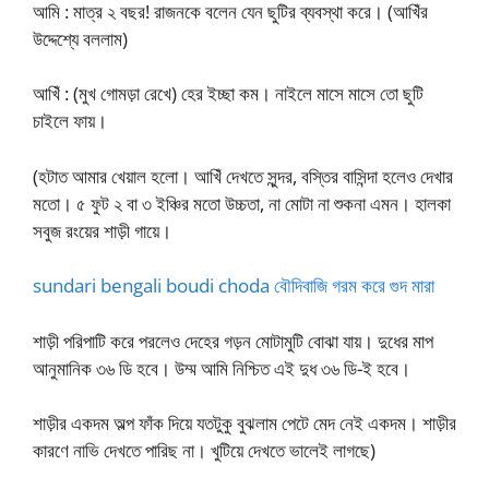
আমি : মাত্র ২ বছর! রাজনকে বলেন যেন ছুটির ব্যবস্থা করে। (আখিঁর
উদ্দেশ্যে বললাম)
আখিঁ : (মুখ গোমড়া রেখে) হের ইচ্ছা কম। নাইলে মাসে মাসে তো ছুটি
চাইলে ফায়।
(হটাত আমার খেয়াল হলো। আখিঁ দেখতে সুন্দর, বস্তির বাসিন্দা হলেও দেখার
মতো। ৫ ফুট ২ বা ৩ ইঞ্চির মতো উচ্চতা, না মোটা না শুকনা এমন। হালকা
সবুজ রংয়ের শাড়ী গায়ে।
sundari bengali boudi choda বৌদিবাজি গরম করে গুদ মারা
শাড়ী পরিপাটি করে পরলেও দেহের গড়ন মোটামুটি বোঝা যায়। দুধের মাপ
আনুমানিক ৩৬ ডি হবে। উম্ম আমি নিশ্চিত এই দুধ ৩৬ ডি-ই হবে।
শাড়ীর একদম অল্প ফাঁক দিয়ে যতটুকু বুঝলাম পেটে মেদ নেই একদম। শাড়ীর
কারণে নাভি দেখতে পারিছ না। খুটিয়ে দেখতে ভালেই লাগছে)