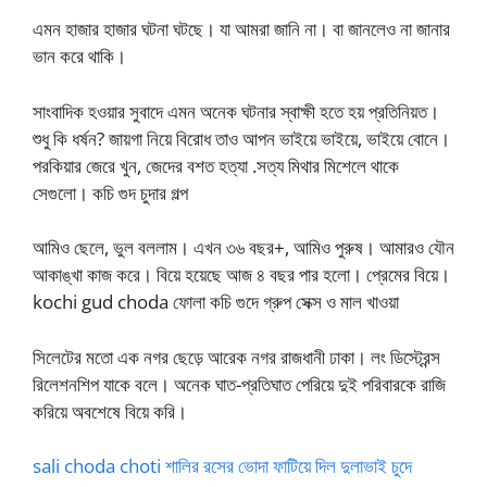
এমন হাজার হাজার ঘটনা ঘটছে। যা আমরা জানি না। বা জানলেও না জানার
ভান করে থাকি।
সাংবাদিক হওয়ার সুবাদে এমন অনেক ঘটনার স্বাক্ষী হতে হয় প্রতিনিয়ত।
শুধু কি ধর্ষন? জায়গা নিয়ে বিরোধ তাও আপন ভাইয়ে ভাইয়ে, ভাইয়ে বোনে।
পরকিয়ার জেরে খুন, জেদের বশত হত্যা .সত্য মিথার মিশেলে থাকে
সেগুলো। কচি গুদ চুদার গল্প
আমিও ছেলে, ভুল বললাম। এখন ৩৬ বছর+, আমিও পুরুষ। আমারও যৌন
আকাঙ্খা কাজ করে। বিয়ে হয়েছে আজ ৪ বছর পার হলো। প্রেমের বিয়ে।
kochi gud choda ফোলা কচি গুদে গ্রুপ সেক্স ও মাল খাওয়া
সিলেটের মতো এক নগর ছেড়ে আরেক নগর রাজধানী ঢাকা। লং ডিস্ট্রেন্স
রিলেশনশিপ যাকে বলে। অনেক ঘাত-প্রতিঘাত পেরিয়ে দুই পরিবারকে রাজি
করিয়ে অবশেষে বিয়ে করি।
sali choda choti শালির রসের ভোদা ফাটিয়ে দিল দুলাভাই চুদে