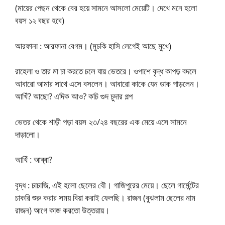
(মায়ের পেছন থেকে বের হয়ে সামনে আসলো মেয়েটি। দেখে মনে হলো
বয়স ১২ বছর হবে)
আরফানা : আরফানা বেগম। (মুচকি হাসি লেগেই আছে মুখে)
রাহেলা ও তার মা চা করতে চলে যায় ভেতরে। ওপাশে বৃদ্ধ কাপড় বদলে
আবারো আমার সাথে এসে বসলেন। আবারো কাকে যেন ডাক পাড়লেন।
আখিঁ? আছো? এদিক আও? কচি গুদ চুদার গল্প
ভেতর থেকে শাড়ী পড়া বয়স ২৩/২৪ বছরের এক মেয়ে এসে সামনে
দাড়ালো।
আখিঁ : আব্বা?
বৃদ্ধ : চাচাজি, এই হলো ছেলের বৌ। গাজিপুরের মেয়ে। ছেলে গার্মেন্টের
চাকরি শুরু করার সময় বিয়া করাই ফেলছি। রাজন (বুঝলাম ছেলের নাম
রাজন) আগে কাজ করতো উত্তরায়।