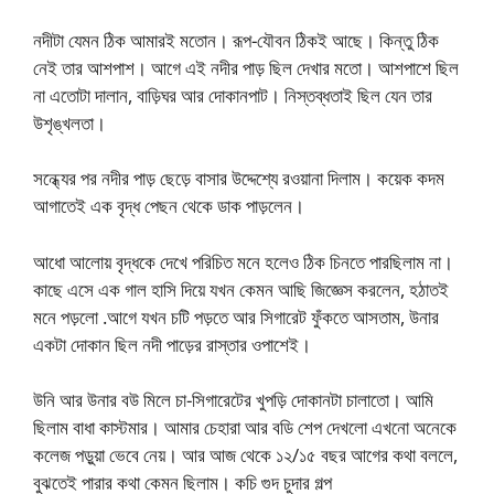
নদীটা যেমন ঠিক আমারই মতোন। রূপ-যৌবন ঠিকই আছে। কিন্তু ঠিক
নেই তার আশপাশ। আগে এই নদীর পাড় ছিল দেখার মতো। আশপাশে ছিল
না এতোটা দালান, বাড়িঘর আর দোকানপাট। নিস্তব্ধতাই ছিল যেন তার
উশৃঙ্খলতা।
সন্ধ্যের পর নদীর পাড় ছেড়ে বাসার উদ্দেশ্যে রওয়ানা দিলাম। কয়েক কদম
আগাতেই এক বৃদ্ধ পেছন থেকে ডাক পাড়লেন।
আধো আলোয় বৃদ্ধকে দেখে পরিচিত মনে হলেও ঠিক চিনতে পারছিলাম না।
কাছে এসে এক গাল হাসি দিয়ে যখন কেমন আছি জিজ্ঞেস করলেন, হঠাতই
মনে পড়লো .আগে যখন চটি পড়তে আর সিগারেট ফুঁকতে আসতাম, উনার
একটা দোকান ছিল নদী পাড়ের রাস্তার ওপাশেই।
উনি আর উনার বউ মিলে চা-সিগারেটের খুপড়ি দোকানটা চালাতো। আমি
ছিলাম বাধা কাস্টমার। আমার চেহারা আর বডি শেপ দেখলো এখনো অনেকে
কলেজ পড়ুয়া ভেবে নেয়। আর আজ থেকে ১২/১৫ বছর আগের কথা বললে,
বুঝতেই পারার কথা কেমন ছিলাম। কচি গুদ চুদার গল্প