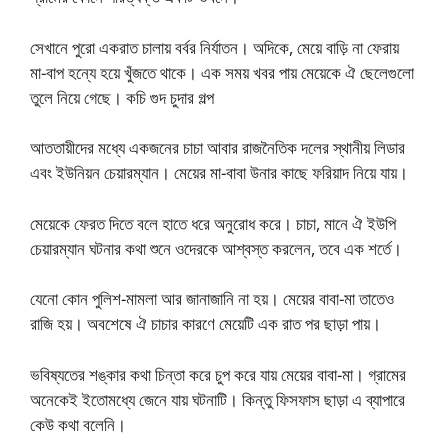
সেখানে পুরো একরাত চালায় বর্বর নির্যাতন। অদিকে, মেয়ে বাড়ি না ফেরায়
মা-বাপ হন্যে হয়ে খুঁজতে থাকে। এক সময় খবর পায় মেয়েকে ঐ ছেলেগুলো
তুলে নিয়ে গেছে। কচি গুদ চুদার গল্প
আততায়ীদের মধ্যে একজনের চাচা আবার রাজনৈতিক দলের স্থানীয় লিডার
এবং ইউনিয়ন চেয়ারম্যান। মেয়ের মা-বাবা উনার কাছে ফরিয়াদ নিয়ে যায়।
মেয়েকে ফেরত দিতে বলে হাতে ধরে অনুরোধ করে। চাচা, মানে ঐ ইউপি
চেয়ারম্যান ঘটনার কথা শুনে ওদেরকে আশ্বস্ত করলেন, তবে এক শর্তে।
যেনো কোন পুলিশ-মামলা আর জানাজানি না হয়। মেয়ের বাবা-মা তাতেও
রাজি হয়। অবশেষে ঐ চাচার কারণে মেয়েটি এক রাত পর ছাড়া পায়।
ভবিষ্যতের শঙ্কার কথা চিন্তা করে চুপ করে যায় মেয়ের বাবা-মা। গ্রামের
অনেকেই ইতোমধ্যে জেনে যায় ঘটনাটি। কিন্তু ফিসফাস ছাড়া এ ব্যাপারে
কেউ কথা বলেনি।