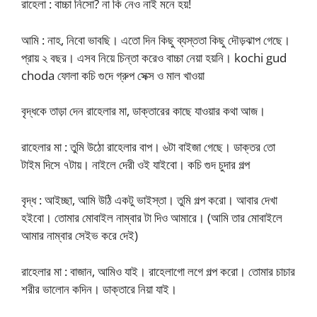
রাহেলা : বাচ্চা নিসো? না কি নেও নাই মনে হয়!
আমি : নাহ, নিবো ভাবছি। এতো দিন কিছু ব্যস্ততা কিছু দৌড়ঝাপ গেছে।
প্রায় ২ বছর। এসব নিয়ে চিন্তা করেও বাচ্চা নেয়া হয়নি। kochi gud
choda ফোলা কচি গুদে গ্রুপ সেক্স ও মাল খাওয়া
বৃদ্ধকে তাড়া দেন রাহেলার মা, ডাক্তারের কাছে যাওয়ার কথা আজ।
রাহেলার মা : তুমি উঠো রাহেলার বাপ। ৬টা বাইজা গেছে। ডাক্তর তো
টাইম দিসে ৭টায়। নাইলে দেরী ওই যাইবো। কচি গুদ চুদার গল্প
বৃদ্ধ : আইচ্ছা, আমি উঠি একটু ভাইস্তা। তুমি গল্প করো। আবার দেখা
হইবো। তোমার মোবাইল নাম্বার টা দিও আমারে। (আমি তার মোবাইলে
আমার নাম্বার সেইভ করে দেই)
রাহেলার মা : বাজান, আমিও যাই। রাহেলাগো লগে গল্প করো। তোমার চাচার
শরীর ভালোন কদিন। ডাক্তারে নিয়া যাই।