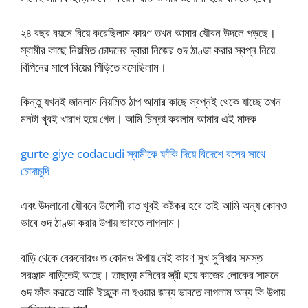
২৪ বছর বয়সে বিয়ে করেছিলাম কারণ তখন আমার যৌবন উদলে পড়ছে।
স্বামীর কাছে নিয়মিত চোদনের দ্বারা নিজের গুদ ঠাণ্ডা করার স্বপ্ন নিয়ে
বিপিনের সাথে বিয়ের পিঁড়িতে বসেছিলাম।
কিন্তু যখনই জানলাম নিয়মিত ঠাপ আমার কাছে স্বপ্নই থেকে যাচ্ছে তখন
মনটা খূবই খারাপ হয়ে গেল। আমি চিন্তা করলাম আমার এই মাদক
gurte giye codacudi স্বামীকে ফাঁকি দিয়ে বিদেশে বসের সাথে
চোদাচুদি
এবং উদলানো যৌবনে উপোসী রাত খূবই কষ্টকর হবে তাই আমি অন্য কোনও
ভাবে গুদ ঠাণ্ডা করার উপায় ভাবতে লাগলাম।
বাড়ি থেকে বেরুনোরও ত কোনও উপায় নেই কারণ সুখ সুবিধার সমস্ত
সরঞ্জাম বাড়িতেই আছে। তাছাড়া মনিবের স্ত্রী হয়ে কাজের লোকের সামনে
গুদ ফাঁক করতে আমি ইচ্ছুক না হওয়ার জন্য ভাবতে লাগলাম অন্য কি উপায়