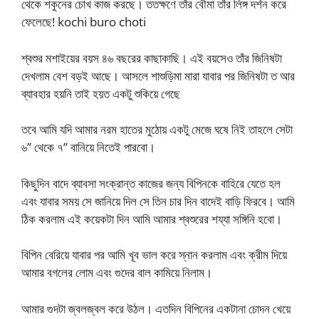
থেকে শকুনের চোখ কাজ করছে। ততক্ষণে তাঁর বৌমা তাঁর লিঙ্গ দর্শন করে
ফেলেছে! kochi buro choti
শ্বশুর মশাইয়ের বয়স ৪৬ বছরের কাছাকাছি। এই বয়সেও তাঁর জিনিষটা
দেখলাম বেশ বড়ই আছে। আসলে শাশুড়িমা মারা যাবার পর জিনিষটা ত আর
ব্যাবহার হয়নি তাই হয়ত একটু শুকিয়ে গেছে
তবে আমি যদি আমার নরম হাতের মুঠোয় একটু মেজে ঘষে নিই তাহলে সেটা
৬” থেকে ৭” বানিয়ে নিতেই পারবো।
কিছুদিন বাদে ব্যাবসা সংক্রান্ত কাজের জন্য বিপিনকে বাহিরে যেতে হল
এবং যাবার সময় সে জানিয়ে দিল সে তিন চার দিন বাদেই বাড়ি ফিরবে। আমি
ঠিক করলাম এই কয়েকটা দিন আমি আমার শ্বশুরের শয্যা সঙ্গিনি হবো।
বিপিন বেরিয়ে যাবার পর আমি খূব ভাল করে স্নান করলাম এবং ক্রীম দিয়ে
আমার বগলের লোম এবং গুদের বাল কামিয়ে নিলাম।
আমার গুদটা জ্বলজ্বল করে উঠল। এতদিন বিপিনের একটানা চোদন খেয়ে