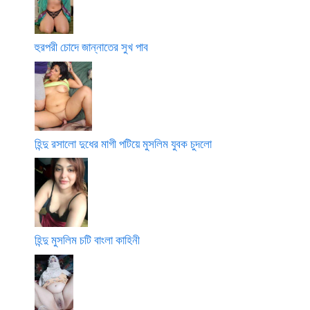
হুরপরী চোদে জান্নাতের সুখ পাব
হিন্দু রসালো দুধের মাগী পটিয়ে মুসলিম যুবক চুদলো
হিন্দু মুসলিম চটি বাংলা কাহিনী