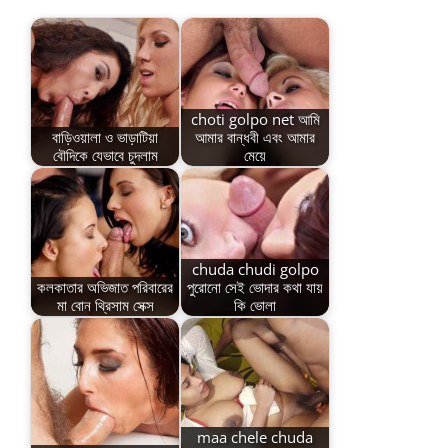
choti golpo net আমি
বাড়িওয়ালা ও ভাড়াটিয়া
আমার বান্ধবী এবং আমার
বৌদিকে যেভাবে চুদলাম
মেয়ে
chuda chudi golpo
কলকাতার অভিজাত পরিবারের
পুরোনো সেই ভোদার কথা যায়
মা বোন থ্রিসাম সেক্স
কি ভোলা
maa chele chuda