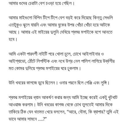
আমার গুদের চেরাটা বেশ চওড়া হয়ে গেছিল।
আমার মাইগুলো বিপিন টিপে টিপে বেশ বড়ই করে দিয়েছে কিন্তু সেগুলি
এতটুকুও ঝুলে যায়নি এবং আমার বুকের উপর খোঁচা খোঁচা হয়ে আটকে
আছে। আমার এই মাইয়ের দুলুনি দেখিয়ে শ্বশুর মশাইকে বশে আনতে
হবে।
আমি একটা পারদর্শী নাইটি পরে খোলা চুলে, চোখে আইলাইনার ও
আইশ্যাডো, ঠোঁটে লিপস্টিক এবং নখে উগ্র নেল পালিশ লাগিয়ে উর্ব্বশীর
মত কোমর দুলিয়ে শ্বশুর মশাইয়ের ঘরে ঢুকলাম।
উনি খবরের কাগজে ডুবে ছিলেন। ওনার পরনে ছিল গেঞ্জি এবং লুঙ্গি।
শ্বশুর মশাইয়ের ধ্যান আকর্ষণ করার জন্য আমি ইচ্ছে করেই একটু খুটখাট
আওয়াজ করলাম। উনি খবরের কাগজ থেকে চোখ তুলতেই আমার দিকে
তাকিয়ে ঠিক যেন থতমত খেয়ে বললেন, “আরে, বৌমা, কি ব্যাপার? তুমি এই
ভাবে আমার সামনে ….?”