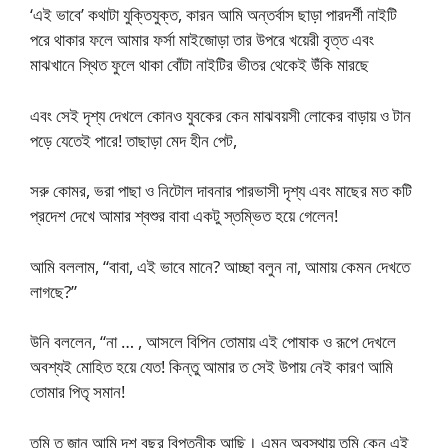
‘এই ভাবে’ কথাটা যুক্তিযুক্ত, কারন আমি অন্তর্বাস ছাড়া পারদর্শী নাইটি
পরে থাকার ফলে আমার ফর্সা মাইজোড়া তার উপরে খয়েরী বৃত্ত এবং
মাঝখানে স্থিত ফুলে থাকা বোঁটা নাইটির ভীতর থেকেই উঁকি মারছে
এবং সেই দৃশ্য দেখলে কোনও যুবকের কেন মাঝবয়সী লোকের বাড়ায় ও টান
পড়ে যেতেই পারে! তাছাড়া মেদ হীন পেট,
সরু কোমর, ভরা পাছা ও নিটোল দাবনার পারভাসী দৃশ্য এবং মাছের মত কটি
প্রদেশ দেখে আমার শ্বশুর বাবা একটু স্তম্ভিত হয়ে গেলেন!
আমি বললাম, “বাবা, এই ভাবে মানে? আচ্ছা বলুন না, আমায় কেমন দেখতে
লাগছে?”
উনি বললেন, “না … , আসলে বিপিন তোমায় এই পোষাক ও রূপে দেখলে
অবশ্যই মোহিত হয়ে যেত! কিন্তু আমার ত সেই উপায় নেই কারণ আমি
তোমার পিতৃ সমান!
তুমি ত জান আমি দশ বছর বিপত্নীক আছি। এমন অবস্থায় তুমি কেন এই