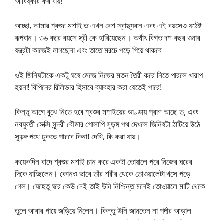
আবিষ্কার কর যায়!
আচ্ছা, আমার শ্বশুর মশাই ত এখন বেশ স্বাস্থ্যবান এবং এই বয়সেও যঠেষ্ট
রূপবান। ৩৬ বছর বয়সে স্ত্রী কে হারিয়েছেন। অর্থাৎ বিগত দশ বছর ওনার
যন্ত্রটা কাজেই লাগছেনা এবং তাতে মরচে পড়ে গিয়ে থাকবে।
ওই জিনিষটাকে একটু ঘষে মেজে নিজের মতন তৈরী করে নিতে পারলে খারাপ
হয়না! বিপিনের রিলিভার হিসাবে ব্যাবহার করা যেতেই পারে!
কিন্তু আগে বুঝে নিতে হবে শ্বশুর মশাইয়ের ডাণ্ডায় প্রাণ আছে ত, এবং
নবযুবতী সেক্সি সুন্দরী বৌমার গোলাপি সুড়ঙ্গ পথ দেখলে জিনিষটা ঠাটিয়ে উঠে
সুড়ঙ্গ পথে ঢুকতে পারবে কিনা! দেখি, কি করা যায়।
কয়েকদিন বাদে শ্বশুর মশাই চান করে একটা তোয়ালে পরে নিজের ঘরের
দিকে যাচ্ছিলেন। কোনও ভাবে তাঁর শরীর থেকে তোওয়ালেটা খসে পড়ে
গেল। যেহেতু ঘরে কেউ নেই তাই উনি নিশ্চিন্ত মনেই তোওয়ালে মাটি থেকে
তুলে আবার গায়ে জড়িয়ে নিলেন। কিন্তু উনি জানতেন না পর্দার আড়াল