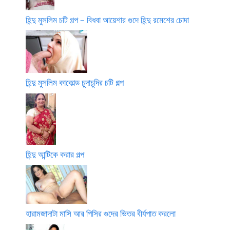
হিন্দু মুসলিম চটি গল্প – বিধবা আয়েশার গুদে হিন্দু রমেশের চোদা
হিন্দু মুসলিম কাকোল্ড চুদাচুদির চটি গল্প
হিন্দু আন্টিকে করার গল্প
হারামজাদাটা মাসি আর পিসির গুদের ভিতর বীর্যপাত করলো