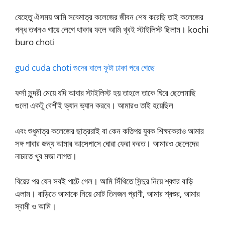
যেহেতু ঐসময় আমি সবেমাত্র কলেজের জীবন শেষ করেছি তাই কলেজের
গন্ধ তখনও গায়ে লেগে থাকার ফলে আমি খূবই স্টাইলিস্ট ছিলাম। kochi
buro choti
gud cuda choti গুদের বালে ফুটা ঢাকা পরে গেছে
ফর্সা সুন্দরী মেয়ে যদি আবার স্টাইলিস্ট হয় তাহলে তাকে ঘিরে ছেলেমাছি
গুলো একটু বেশীই ভ্যান ভ্যান করবে। আমারও তাই হয়েছিল
এবং শুধুমাত্র কলেজের ছাত্ররাই বা কেন কতিপয় যুবক শিক্ষকেরাও আমার
সঙ্গ পাবার জন্য আমার আসেপাসে ঘোরা ফেরা করত। আমারও ছেলেদের
নাচাতে খূব মজা লাগত।
বিয়ের পর যেন সবই পাল্টে গেল। আমি সিঁথিতে সিন্দুর নিয়ে শ্বশুর বাড়ি
এলাম। বাড়িতে আমাকে নিয়ে মোট তিনজন প্রাণী, আমার শ্বশুর, আমার
স্বামী ও আমি।