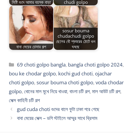
মিষ্টি গুদে আমার বয়স্ক বাড়া
chudi golpo
sosur bouma
chudachudi golpo
ছেলের বৌ শ্বশুরের ঠোটে গুদ
বাবা মেয়ের চোদার গল্প
ঘষছে
Categories
69 choti golpo bangla
,
bangla choti golpo 2024
,
bou ke chodar golpo
,
kochi gud choti
,
ojachar
choti golpo
,
sosur bouma choti golpo
,
voda chodar
golpo
,
ধোনের মাল মুখে নিয়ে খাওয়া
,
বাংলা চটি গল্প
,
মাল আউট চটি গল্প
,
সেক্স কাহিনী চটি গল্প
gud cuda choti গুদের বালে ফুটা ঢাকা পরে গেছে
বাবা মেয়ের সেক্স – ডগি স্টাইলে আম্মুর সাথে থ্রিসাম