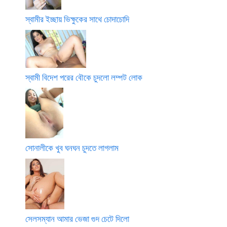
স্বামীর ইচ্ছায় ভিক্ষুকের সাথে চোদাচোদি
স্বামী বিদেশ পরের বৌকে চুদলো লম্পট লোক
সোনালীকে খুব ঘনঘন চুদতে লাগলাম
সেলসম্যান আমার ভেজা গুদ চেটে দিলো