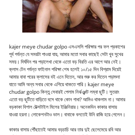
kajer meye chudar golpo এসএসসি পরিক্ষার পর ফল প্রকাশের
পূর্ব পর্যন্ত যে সময়টা পাওয়া যায়, আমার মতো সবার কাছেই সেটা খুব সুখের
সময়। দির্ঘদিন পর পড়ালেখা থেকে এতো বড় বিরতি এর আগে আর নেই।
ক্লাস টেন পর্যন্ত ফাইনাল পরিক্ষা শেষ হলেই ১০/১৫ দিন বিশ্রাম দিয়েই
আমার বাবা পরের ক্লাসের বই এনে দিতেন, আর শুরু কর দিতেন পড়াশুনা
যাতে আমি অন্য সবার থেকে এগিয়ে থাকতে পারি। kajer meye
chudar golpo কিন্তু সেবারই পেলাম নির্ঝঞ্ঝাট লম্বা ছুটি। সুতরাং
এতো বড় ছুটিতে বাড়িতে বসে থাকে কোন গাধা? আমিও থাকলাম না। আমার
বড়কাকা বিশাল টেক্সটাইল মিলের ইঞ্জিনিয়ার। অনেকদিন কাকার বাসায়
যাওয়া হয়না। লোকেশনটাও ভাল। বাবাকে বলতেই উনি রাজি হয়ে গেলেন।
কাকার বাসায় পৌঁছাতেই আমার বড়চাচি আর তার দুই ছেলেমেয়ে রবি আর