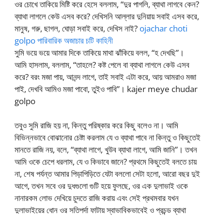
ওর চোখে তাকিয়ে মিষ্টি করে হেসে বললাম, “দুর পাগলি, ব্যাথা লাগবে কেন?
ব্যাথা লাগলে কেউ এসব করে? দেখিসনি আল্লার দুনিয়ায় সবাই এসব করে,
মানুষ, গরু, ছাগল, ঘোড়া সবাই করে, দেখিস নাই?
ojachar choti
golpo পারিবারিক অজাচার চটি কাহিনী
সুমি ভয়ে ভয়ে আমার দিকে তাকিয়ে মাথা ঝাঁকিয়ে বলল, “হ দেখছি”।
আমি হাসলাম, বললাম, “তাহলে? কষ্ট পেলে বা ব্যাথা লাগলে কেউ এসব
করে? বরং মজা পায়, আনন্দ লাগে, তাই সবাই এটা করে, আয় আমরাও মজা
পাই, দেখবি আমিও মজা পাবো, তুইও পাবি”। kajer meye chudar
golpo
তবুও সুমি রাজি হয় না, কিন্তু পরিষ্কার করে কিছু বলেও না। আমি
বিভিন্নভাবে বোঝানোর চেষ্টা করলাম যে ও ব্যাথা পাবে না কিন্তু ও কিছুতেই
মানতে রাজি নয়, বলে, “ব্যাথা লাগে, খুউব ব্যাথা লাগে, আমি জানি”। তখন
আমি ওকে চেপে ধরলাম, যে ও কিভাবে জানে? প্রথমে কিছুতেই বলতে চায়
না, শেষ পর্যন্ত আমার পিড়াপিড়িতে যেটা বললো সেটা হলো, আরো বছর দুই
আগে, তখন সবে ওর দুধগুলো গুটি হয়ে ফুলছে, ওর এক দুলাভাই ওকে
নানারকম লোভ দেখিয়ে চুদতে রাজি করায় এবং সেই প্রথমবার যখন
দুলাভাইয়ের ধোন ওর সতিপর্দা ফাটায় স্বাভাবিকভাবেই ও প্রচন্ড ব্যাথা