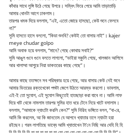
কাঁথার সাথে লুঙ্গি উঠে গেছে উপরে। সম্বিৎ ফিরে পেয়ে আমি তাড়াতাড়ি
আমার ধোনটা আগে ঢাকলাম।
তারপর ধমক দিয়ে বললাম, “এই, এতো জোরে হাসছো, কেউ শুনে ফেলবে
না?”
সুমি হাসতে হাসে বললো, “কিডা শুনবি? কেউই তো বাসায় নাই”। kajer
meye chudar golpo
আমি অবাক হয়ে বললাম, “মানে? গেছে কোথায় সবাই?”
সুমি আঙুল গুনে গুনে বলতে লাগলো, “ভাইয়া স্কুলি গেছে, খালজান আপিসে
আর খালাম্মা আপুরে নিয়া ডাকতরের কাছে গেছে”।
আমার কাছে ততক্ষনে সব পরিষ্কার হয়ে গেছে, আর বাসায় কেউ নেই শুনে
আমার ভিতরের রক্তখেকো পশুটা জেগে উঠতে আরম্ভ করলো। ভাবলাম,
এই-ই তো সুযোগ, এই সুযোগ কিছুতেই হাতছাড়া করা যাবে না। আমি লাফ
দিয়ে খাট থেকে নামলাম তারপর সুমির হাত ধরে টেনে নিয়ে খাটে বসালাম।
বললাম, “আমাকে ন্যাংটো করলি কেন?” সুমি নিরিহ ভঙ্গিতে বলল, “বা-রে,
আমি কি করলেম, আ কি জানতেম যে আপনে খ্যাতার তলে ন্যাংটা হয়া
রইছেন। গরম লাগতিছে ভাব্যে আমি খ্যাতাখেন টা’নে নিছি আর দেহি হি হি
হি হি হি হি হি হা হা হা হা হা হা হো হো হো হো হো হো হো হি হি হি হি”।