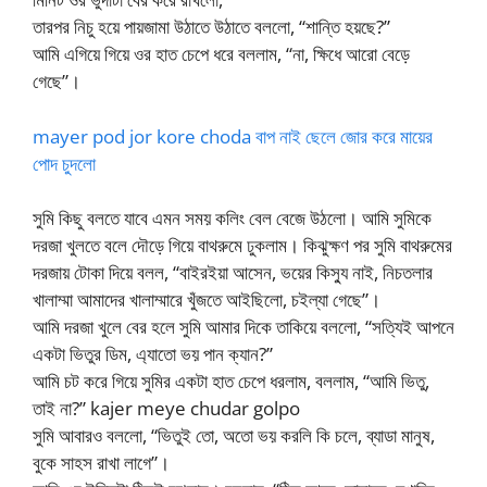
তারপর নিচু হয়ে পায়জামা উঠাতে উঠাতে বললো, “শান্তি হয়ছে?”
আমি এগিয়ে গিয়ে ওর হাত চেপে ধরে বললাম, “না, ক্ষিধে আরো বেড়ে
গেছে”।
mayer pod jor kore choda বাপ নাই ছেলে জোর করে মায়ের
পোদ চুদলো
সুমি কিছু বলতে যাবে এমন সময় কলিং বেল বেজে উঠলো। আমি সুমিকে
দরজা খুলতে বলে দৌড়ে গিয়ে বাথরুমে ঢুকলাম। কিঝুক্ষণ পর সুমি বাথরুমের
দরজায় টোকা দিয়ে বলল, “বাইরইয়া আসেন, ভয়ের কিস্যু নাই, নিচতলার
খালাম্মা আমাদের খালাম্মারে খুঁজতে আইছিলো, চইল্যা গেছে”।
আমি দরজা খুলে বের হলে সুমি আমার দিকে তাকিয়ে বললো, “সত্যিই আপনে
একটা ভিতুর ডিম, এ্যাতো ভয় পান ক্যান?”
আমি চট করে গিয়ে সুমির একটা হাত চেপে ধরলাম, বললাম, “আমি ভিতু,
তাই না?” kajer meye chudar golpo
সুমি আবারও বললো, “ভিতুই তো, অতো ভয় করলি কি চলে, ব্যাডা মানুষ,
বুকে সাহস রাখা লাগে”।