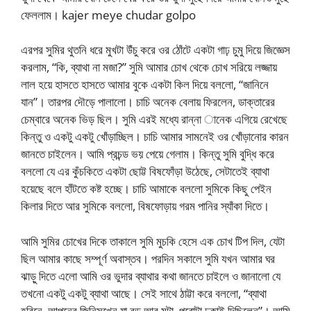
ফেললাম। kajer meye chudar golpo
এরপর সুমির থুতনি ধরে মুখটা উঁচু করে ওর ঠোঁটে একটা গাঢ় চুমু দিয়ে জিজ্ঞেস
করলাম, “কি, ব্যাথা না মজা?” সুমি আমার চোখ থেকে চোখ সরিয়ে লজ্জায়
লাল হয়ে হাসতে হাসতে আমার বুকে একটা কিল দিয়ে বললো, “জানিনে
যান”। তারপর দৌড়ে পালালো। চাচি অনেক বেলায় ফিরলেন, ডাক্তারের
চেম্বারে অনেক ভিড় ছিল। সুমি এরই মধ্যে রান্না ানেক এগিয়ে রেখেছে
কিন্তু ও একটু একটু খোঁড়াচ্ছিল। চাচি আমার সামনেই ওর খোঁড়ানোর কারন
জানতে চাইলেন। আমি প্রচন্ড ভয় পেয়ে গেলাম। কিন্তু সুমি বুদ্ধি করে
বললো যে এর কুঁচকিতে একটা ছোট্ট বিষফোঁড়া উঠেছে, সেটাতেই ব্যাথা
হয়েছে বলে হাঁটতে কষ্ট হচ্ছে। চাচি আমাকে বললো সুমিকে কিছু পেইন
কিলার দিতে আর সুমিকে বললো, বিষফোড়ায় গরম পানির স্যাঁকা দিতে।
আমি সুমির চোখের দিকে তাকালে সুমি মুচকি হেসে এক চোখ টিপ দিল, যেটা
ছিল আমার কাছে সম্পূর্ণ অবাস্তব। পরদিন সকালে সুমি যখন আমার ঘর
ঝাড়ু দিতে এলো আমি ওর ভুদার ব্যাথার কথা জানতে চাইলে ও জানালো যে
তখনো একটু একটু ব্যাথা আছে। সেই সাথে ঠাট্টা করে বললো, “ব্যাথা
হবিনে, আপনের জিনিসখেন যা বড় আর মুটা, পুরোটা ঢুকাই দিছিলেন”। আমি