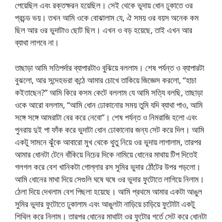
পেয়েছিল এবং রক্তক্ষরন হয়েছিল। সেই থেকে ভুদায় ধোন ঢুকাতে ওর
প্রচন্ড ভয়। তখন আমি ওকে বোঝালাম যে, ঐ সময় ওর বয়স অনেক কম
ছিল আর ওর ভুদাটাও ছোট ছিল। এখন ও বড় হয়েছে, তাই এখন আর
ব্যাথা লাগবে না।
তাছাড়া আমি সতিপর্দার ব্যাপারটাও বুঝিয়ে বললাম। শেষ পর্যন্ত ও ব্যাপারটা
বুঝলো, আর সন্দেহভরা কন্ঠে আমার চোখে তাকিয়ে জিজ্ঞেস করলো, “হাচা
কইতাছেন?” আমি কিরে কসম কেটে বললাম যে আমি সত্যি বলছি, তাছাড়া
ওকে আরো বললাম, “আমি ধোন ঢোকানোর সময় তুমি যদি ব্যাথা পাও, আমি
সঙ্গে সঙ্গে আমরাটা বের করে নেবো”। শেষ পর্যন্ত ও নিমরাজি হলো এবং
পুনরায় দুই পা ফাঁক করে ভুদাটা ধোন ঢোকানোর জন্য সেট করে দিল। আমি
একটু সামনে ঝুঁকে আবারো মুখ থেকে থুতু নিয়ে ওর ভুদায় লাগালাম, তারপর
আমার ধোনটা টেনে বাঁকিয়ে নিচের দিকে নামিয়ে ধোনের মাথায় টিপ দিতেই
গলগল করে বেশ খানিকটা গোল্লার রস সুমির ভুদার ঠোঁটের উপর পড়লো।
আমি ধোনের মাথা দিয়ে সেগুলি ঘষে ঘষে ওর ভুদার ফুটোতে লাগিয়ে নিলাম।
ঠেলা দিয়ে দেখলাম বেশ পিছলা হয়েছে। আমি প্রথমে আমার একটা আঙুল
সুমির ভুদার ফুটোতে ঢুকালাম এবং আঙুলটা নাড়িয়ে চাড়িয়ে ফুটোটা একটু
শিথিল করে নিলাম। তারপর ধোনের মাথাটা ওর ফুটোর গর্তে সেট করে ধোনটা