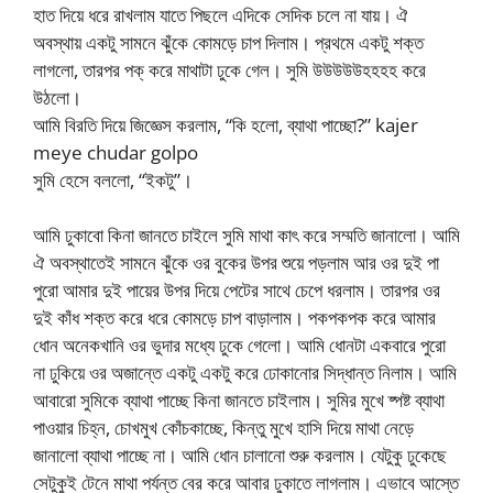
হাত দিয়ে ধরে রাখলাম যাতে পিছলে এদিকে সেদিক চলে না যায়। ঐ
অবস্থায় একটু সামনে ঝুঁকে কোমড়ে চাপ দিলাম। প্রথমে একটু শক্ত
লাগলো, তারপর পক্ করে মাথাটা ঢুকে গেল। সুমি উউউউউহহহহ করে
উঠলো।
আমি বিরতি দিয়ে জিজ্ঞেস করলাম, “কি হলো, ব্যাথা পাচ্ছো?” kajer
meye chudar golpo
সুমি হেসে বললো, “ইকটু”।
আমি ঢুকাবো কিনা জানতে চাইলে সুমি মাথা কাৎ করে সম্মতি জানালো। আমি
ঐ অবস্থাতেই সামনে ঝুঁকে ওর বুকের উপর শুয়ে পড়লাম আর ওর দুই পা
পুরো আমার দুই পায়ের উপর দিয়ে পেটের সাথে চেপে ধরলাম। তারপর ওর
দুই কাঁধ শক্ত করে ধরে কোমড়ে চাপ বাড়ালাম। পকপকপক করে আমার
ধোন অনেকখানি ওর ভুদার মধ্যে ঢুকে গেলো। আমি ধোনটা একবারে পুরো
না ঢুকিয়ে ওর অজান্তে একটু একটু করে ঢোকানোর সিদ্ধান্ত নিলাম। আমি
আবারো সুমিকে ব্যাথা পাচ্ছে কিনা জানতে চাইলাম। সুমির মুখে ষ্পষ্ট ব্যাথা
পাওয়ার চিহ্ন, চোখমুখ কোঁচকাচ্ছে, কিন্তু মুখে হাসি দিয়ে মাথা নেড়ে
জানালো ব্যাথা পাচ্ছে না। আমি ধোন চালানো শুরু করলাম। যেটুকু ঢুকেছে
সেটুকুই টেনে মাথা পর্যন্ত বের করে আবার ঢুকাতে লাগলাম। এভাবে আস্তে