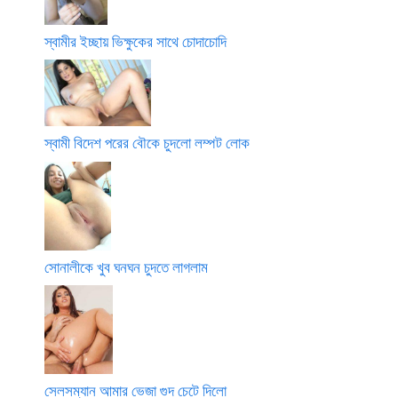
স্বামীর ইচ্ছায় ভিক্ষুকের সাথে চোদাচোদি
স্বামী বিদেশ পরের বৌকে চুদলো লম্পট লোক
সোনালীকে খুব ঘনঘন চুদতে লাগলাম
সেলসম্যান আমার ভেজা গুদ চেটে দিলো