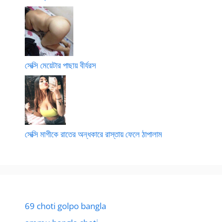
সেক্সি মেয়েটার পাছায় বীর্যরস
সেক্সি মাগীকে রাতের অন্ধকারে রাস্তায় ফেলে ঠাপালাম
69 choti golpo bangla