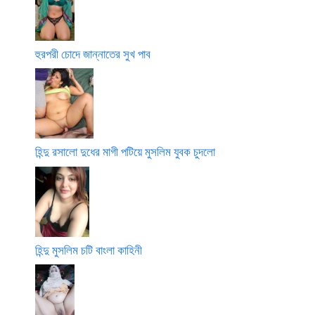
হুরপরী চোদে জান্নাতের সুখ পাব
হিন্দু রসালো দুধের মাগী পটিয়ে মুসলিম যুবক চুদলো
হিন্দু মুসলিম চটি বাংলা কাহিনী