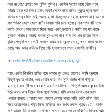
করে না তো? চোরের মন পুলিশ পুলিশ। একদিন সুযোগ পায়ে হেঁটে এসে
আমার হাতে ধরা দিল। হঠাৎ করেই সেদিন রাতে রানির প্রচন্ড জ্বর হলো।
বাসায় যা ওষুধ ছিল তাই দেওয়া হলো কিন্তু জ্বর সহজে কমলো না। অনেক
রাত পর্যন্ত জেগে জেগে রানির মাথায় পানি ঢালা হলো। একমাত্র রবি ছাড়া
সবাই জেগে। মাঝরাতের দিকে জ্বর একটু কমলো। সবাই যার যার রুমে
ঘুমাতে গেলাম। আমার সহজে ঘুম এলো না। মনে হয় শেষ রাতের দিকে
ঘুমিয়ে পড়েছিলাম। তাই সকালে কখন রবি স্কুলে গেছে, কখন কাকা অফিসে
গেছে আর কখন রানিকে নিয়ে চাচি হাসপাতালে গেছে বুঝতেই পারিনি।
ma chele 69 choti ভারতীয় মা ছেলের ৬৯ চুদাচুদি
হঠাৎ একটা খিলখিল হাসির শব্দে আমার ঘুম ভেঙে গেলো। আমি প্রথমে
কিছুই বুঝতে পারিনি, পরে খেয়াল করে দেখি সুমি খাটের পাশে দাঁড়িয়ে
হাসছে। ওর দৃষ্টি আমার কোমড়ের নিচের দিকে, দেখি লুঙ্গি আমার বুকের উপর
উঠে আছে আর নিচের দিকে পুরো উলঙ্গ। সুমি আমার উলঙ্গ ধোন দেখে
ওভাবে হাসছে। আমার মনে পড়লো শোয়ার সময় আমি একটা কাঁথা গায়ে
দিয়ে শুয়েছিলাম। ঘড়ির দিকে তাকিয়ে দেখি তখন সকাল প্রায় ১০টা। অর্থাৎ
সুমি আমার উঠতে দেরি দেখে গরম লাগবে ভেবে গায়ের কাঁথা টান দিয়েছে আর