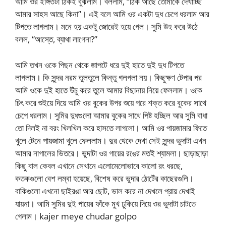
আমি ওর ইঙ্গিতটা ঠিকই বুঝলাম। বললাম, “ঠিক আছে তোমাকে দেখাচ্ছি
আমার সাহস আছে কিনা”। এই বলে আমি ওর একটা দুধ চেপে ধরলাম আর
টিপতে লাগলাম। মনে হয় একটু জোরেই হয়ে গেল। সুমি উহ করে উঠে
বলল, “আস্তে, ব্যাথা লাগেনা?”
আমি তখন ওকে পিছন থেকে জাপটে ধরে দুই হাতে দুই দুধ টিপতে
লাগলাম। কি সুন্দর নরম তুলতুলে কিন্তু গলগলা নয়। কিছুক্ষণ টেপার পর
আমি ওকে দুই হাতে উঁচু করে তুলে আমার বিছানায় নিয়ে ফেললাম। ওকে
চিৎ করে শুইয়ে দিয়ে আমি ওর বুকের উপর শুয়ে পরে শক্ত করে বুকের সাথে
চেপে ধরলাম। সুমির দুধগুলো আমার বুকের সাথে পিষ্ট হচ্ছিল আর সুমি বাধা
তো দিলই না বরং খিলখিল করে হাসতে লাগলো। আমি ওর পায়জামার ফিতে
খুলে টেনে পায়জামা খুলে ফেললাম। দুর থেকে দেখা সেই সুন্দর ভুদাটা এখন
আমার নাগালের ভিতরে। ভুদাটা ওর গায়ের রঙের মতই শ্যামলা। ছাড়াছাড়া
কিছু বাল কেবল এখানে সেখানে এলোমেলোভাবে কালো রং ধরছে,
কতকগুলো বেশ লম্বা হয়েছে, বিশেষ করে ভুদার ঠোটেঁর কাছেরগুলি।
বাকিগুলো এখনো ছাইরঙা আর ছোট, ভাল করে না দেখলে প্রায় দেখাই
যায়না। আমি সুমির দুই পায়ের ফাঁকে মুখ ঢুকিয়ে দিয়ে ওর ভুদাটা চাটতে
গেলাম। kajer meye chudar golpo