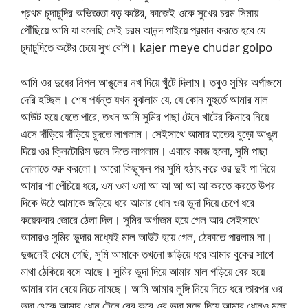
প্রথম চুদাচুদির অভিজ্ঞতা বড় কষ্টের, কাজেই ওকে সুখের চরম সিমায়
পৌঁছিয়ে আমি যা বলেছি সেই চরম আনন্দ পাইয়ে প্রমান করতে হবে যে
চুদাচুদিতে কষ্টের চেয়ে সুখ বেশি। kajer meye chudar golpo
আমি ওর দুধের নিপল আঙুলের নখ দিয়ে খুঁটে দিলাম। তবুও সুমির অর্গাজমে
দেরি হচ্ছিল। শেষ পর্যন্ত যখন বুঝলাম যে, যে কোন মুহুর্তে আমার মাল
আউট হয়ে যেতে পারে, তখন আমি সুমির পাছা টেনে খাটের কিনারে নিয়ে
এসে দাঁড়িয়ে দাঁড়িয়ে চুদতে লাগলাম। সেইসাথে আমার হাতের বুড়ো আঙুল
দিয়ে ওর ক্লিটোরিস ডলে দিতে লাগলাম। এবারে কাজ হলো, সুমি পাছা
দোলাতে শুরু করলো। আরো কিছুক্ষন পর সুমি হঠাৎ করে ওর দুই পা দিয়ে
আমার পা পেঁচিয়ে ধরে, ওম ওমা ওমা আ আ আ আ আ করতে করতে উপর
দিকে উঠে আমাকে জড়িয়ে ধরে আমার ধোন ওর ভুদা দিয়ে চেপে ধরে
কয়েকবার জোরে ঠেলা দিল। সুমির অর্গাজম হয়ে গেল আর সেইসাথে
আমারও সুমির ভুদার মধ্যেই মাল আউট হয়ে গেল, ঠেকাতে পারলাম না।
দুজনেই থেমে গেছি, সুমি আমাকে তখনো জড়িয়ে ধরে আমার বুকের সাথে
মাথা ঠেকিয়ে বসে আছে। সুমির ভুদা দিয়ে আমার মাল গড়িয়ে বের হয়ে
আমার রান বেয়ে নিচে নামছে। আমি আমার লুঙ্গি নিয়ে নিচে ধরে তারপর ওর
ভুদা থেকে আমার ধোন টেনে বের করে ওর ভুদা মুছে দিয়ে আমার ধোনও মুছে