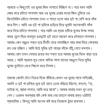
প্রথমে ও কিছুতেই ওর ভুদায় জিভ লাগাতে দিচ্ছিল না। পরে যখন আমি
জোর করে চাটতে লাগলাম আর ওর ভুদার চেরার মধ্যে জিভ ঢুকিয়ে ওর
ক্লিটোরিস চাটতে লাগলাম তখন ও শান্ত হলো আর দুই পা বেশি করে ফাঁক
করে দিল। আমি ওর দুই পা দুদিকে ছড়িয়ে দিয়ে ভুদাটা অনেকখানি ফাঁক
করে নিয়ে চাটতে লাগলাম। পরে আমি ওর ফ্রক গুটিয়ে বুকের উপর গলার
কাছে তুলে দিয়ে অনাবৃত দুধদুটো দুই হাতে আয়েশ করে চটকাতে লাগলাম।
আমার ধোন প্রচন্ড শক্ত হয়ে টিংটিং করে লাফাচ্ছিল আর মাথা দিয়ে গোল্লার
রস বের হচ্ছিল। আমি উঠে সুমির দুই পায়ের ফাঁকে হাঁটু পেতে বসলাম।
আমার ধোন তখন লোহার রডের মত শক্ত হয়ে আমার মুখের দিকে খাড়া হয়ে
আছে। আমি প্রথমে মুখ থেকে খানিক লালা হাতের আঙুলে নিয়ে সুমির
ভুদার ফুটোতে মেখে পিছলা করে নিলাম।
তারপর ধোনটা টেনে নিচের দিকে বাঁকিয়ে কেবল ওর ভুদার সাথে লগিয়েছি,
অমনি ও দুই পা চাপিয়ে ভুদা দুই হাতে ঢেকে গুঁঙিয়ে উঠলো, বললো, “না,
ভাইয়া না, ব্যাথা লাগবে, আমি মরে যাবো”। আমার মাথায় তখন খুন চড়ে
গেল। এরকম অবস্থায় যদি কেউ বাধা দেয় তাহলে মাথায় রক্ত ওঠাটাই
স্বাভাবিক। কিন্তু আমি অনেক কষ্ট করে নিজেকে ঠান্ডা রাখলাম।