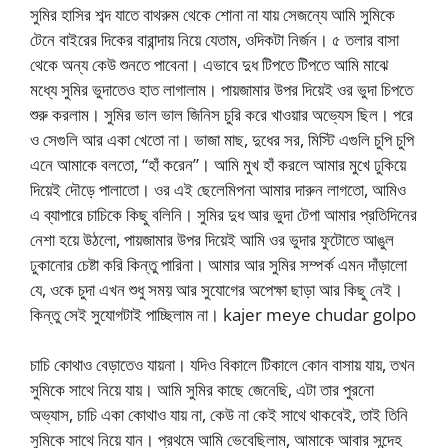
সুমির হাসির শব্দ যাতে বাথরুম থেকে শোনা না যায় সেজন্যে আমি সুমিকে
টেনে বাইরের দিকের বারান্দায় নিয়ে যেতাম, ওদিকটা নির্জন। ৫ তলার বাসা
থেকে অন্য কেউ শুনতে পাবেনা। এভাবে দুধ টিপতে টিপতে আমি মাঝে
মধ্যে সুমির ভুদাতেও হাত লাগালাম। পায়জামার উপর দিয়েই ওর ভুদা চিপতে
শুরু করলাম। সুমির ভাল ভাল জিনিস চুরি করে খাওয়ার অভ্যেস ছিল। পরে
ও সেগুলি আর একা খেতো না। ভাজা মাছ, দুধের সর, মিস্টি এগুলি চুপি চুপি
এনে আমাকে বলতো, “হাঁ করেন”। আমি মুখ হাঁ করলে আমার মুখে ঢুকিয়ে
দিয়েই দৌড়ে পালাতো। ওর এই ছেলেমিপনা আমার দারুন লাগতো, আমিও
এ ব্যাপারে চাচিকে কিছু বলিনি। সুমির দুধ আর ভুদা টেপা আমার প্রতিদিনের
নেশা হয়ে উঠলো, পায়জামার উপর দিয়েই আমি ওর ভুদার ফুটোতে আঙুল
ঢুকানোর চেষ্টা করি কিন্তু পারিনা। আমার আর সুমির সম্পর্ক এমন দাঁড়ালো
যে, ওকে চুদা এখন শুধু সময় আর সুযোগের অপেক্ষা ছাড়া আর কিছু নেই।
কিন্তু সেই সুযোগটাই পাচ্ছিলাম না। kajer meye chudar golpo
চাচি কোথাও বেড়াতেও যায়না। যদিও বিকালে টিকালে কোন বাসায় যায়, তখন
সুমিকে সাথে নিয়ে যায়। আমি সুমির কাছে জেনেছি, এটা তার পুরনো
অভ্যাস, চাচি একা কোথাও যায় না, কেউ না কেই সাথে থাকবেই, তাই তিনি
সুমিকে সাথে নিয়ে যান। প্রথমে আমি ভেবেছিলাম, আমাকে আবার সন্দেহ