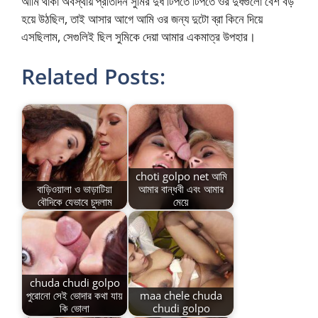
আমি থাকা অবস্থায় প্রতিদিন সুমির দুধ টিপতে টিপতে ওর দুধগুলো বেশ বড়
হয়ে উঠছিল, তাই আসার আগে আমি ওর জন্য দুটো ব্রা কিনে দিয়ে
এসছিলাম, সেগুলিই ছিল সুমিকে দেয়া আমার একমাত্র উপহার।
Related Posts:
choti golpo net আমি
বাড়িওয়ালা ও ভাড়াটিয়া
আমার বান্ধবী এবং আমার
বৌদিকে যেভাবে চুদলাম
মেয়ে
chuda chudi golpo
পুরোনো সেই ভোদার কথা যায়
maa chele chuda
কি ভোলা
chudi golpo