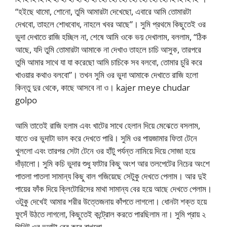
“হইছে থামো, শোনো, তুমি আমারটা দেখেছো, এবারে আমি তোমারটা
দেখবো, তাহলে শোধবোধ, নাহলে খবর আছে”। সুমি প্রথমে কিছুতেই ওর
ভুদা দেখাতে রাজি হচ্ছিল না, শেষে আমি ওকে ভয় দেখালাম, বললাম, “ঠিক
আছে, যদি তুমি তোমারটা আমাকে না দেখাও তাহলে চাচি আসুক, তারপরে
তুমি আমার সাথে যা যা করেছো আমি চাচিকে সব বলবো, তোমার চুরি করে
খাওয়ার কথাও বলবো”। তখন সুমি ওর ভুদা আমাকে দেখাতে রাজি হলো
কিন্তু দুর থেকে, কাছে আসবে না ও। kajer meye chudar
golpo
আমি তাতেই রাজি হলাম এবং খাটের সাথে হেলান দিয়ে মেঝেতে বসলাম,
যাতে ওর ভুদাটা ভাল করে দেখতে পারি। সুমি ওর পায়জামার ফিতা টেনে
খুললো এবং তারপর সেটা টেনে ওর হাঁটু পর্যন্ত নামিয়ে দিয়ে সোজা হয়ে
দাঁড়ালো। সুমি কচি ভুদার শুধু ফাটার কিছু অংশ আর তলপেটের নিচের অংশে
পাতলা পাতলা সামান্য কিছু বাল গজিয়েছে সেটুকু দেখতে পেলাম। আর দুই
পায়ের ফাঁক দিয়ে ক্লিটোরিসের মাথা সামান্য বের হয়ে আছে দেখতে পেলাম।
ওটুকু দেখেই আমার শরীর উত্তেজনায় কাঁপতে লাগলো। ধোনটা শক্ত হয়ে
ফুসেঁ উঠতে লাগলো, কিছুতেই কন্ট্রোল করতে পারছিলাম না। সুমি প্রায় ২
মিনিট ওর ভুদাটা বের করে রাখলো,