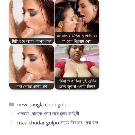
কলকাতার অভিজাত পরিবারের
মিষ্টি গুদে আমার বয়স্ক বাড়া
মা বোন থ্রিসাম সেক্স
দাদিমা ও কাকিমা দুই রেন্ডির
বাবা মেয়ের চোদার গল্প
গুদের জ্বালা একাই মিটাই
Categories
new bangla choti golpo
খালাতো বোনকে প্রাণ ভরে চুদার কাহিনী
maa chudar golpo মায়ের জিবনের সেরা রাত