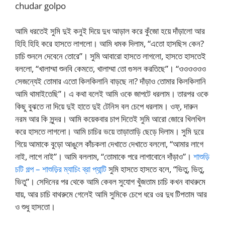
chudar golpo
আমি ধরতেই সুমি দুই কনুই দিয়ে দুধ আড়াল করে কুঁজো হয়ে দাঁড়ালো আর
হিহি হিহি করে হাসতে লাগলো। আমি ধমক দিলাম, “এতো হাসছিস কেন?
চাচি শুনলে দেবেনে তোরে”। সুমি আবারো হাসতে লাগলো, হাসতে হাসতেই
বললো, “খালাম্মা শুনবি কেমতে, খালাম্মা তো গুসল করতিছে”। “ওওওওওও
সেজন্যেই তোমার এতো কিলকিলানি বাড়ছে না? দাঁড়াও তোমার কিলকিলানি
আমি থামাইতেছি”। এ কথা বলেই আমি ওকে জাপটে ধরলাম। তারপর ওকে
কিছু বুঝতে না দিয়ে দুই হাতে দুই টেনিস বল চেপে ধরলাম। ওফ্, দারুন
নরম আর কি সুন্দর। আমি কয়েকবার চাপ দিতেই সুমি আরো জোরে খিলখিল
করে হাসতে লাগলো। আমি চাচির ভয়ে তাড়াতাড়ি ছেড়ে দিলাম। সুমি দুরে
গিয়ে আমাকে বুড়ো আঙুলে কাঁচকলা দেখাতে দেখাতে বললো, “আমার লাগে
নাই, লাগে নাই”। আমি বললাম, “তোমাকে পরে লাগাবোনে দাঁড়াও”।
শাশুড়ি
চটি গল্প – শাশুড়ির ম্যাচিং ব্রা প্যান্টি
সুমি হাসতে হাসতে বলে, “ভিতু, ভিতু,
ভিতু”। সেদিনের পর থেকে আমি কেবল সুযোগ খুঁজতাম চাচি কখন বাথরুমে
যায়, আর চাচি বাথরুমে গেলেই আমি সুমিকে চেপে ধরে ওর দুধ টিপতাম আর
ও শুধু হাসতো।