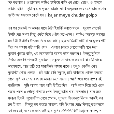
শুরু করলাম। ও তাকালে আমিও তাকিয়ে থাকি ওর চোখে চোখে, ও হাসলে
আমিও হাসি। সুমি ক্রমে ক্রমে আমার সাথে অন্তরঙ্গ হয়ে ওঠে আর আমার
প্রতি ওর জড়তাও কেটে যায়। kajer meye chudar golpo
এর পর থেকেই ও আমার সাথে ঠাট্টা ইয়ার্কি করতে থাকে। সুযোগ পেলেই
চিমটি দেয় অথবা কিছু একটা দিয়ে খোঁচা দেয় এসব। আমিও আস্তে আস্তে
ওর ঠাট্টা ইয়ার্কির উত্তর দিতে শুরু করি। হয়তো চিমটি কাটি বা আঙুলের গাঁট
দিয়ে ওর মাথায় গাট্টা মারি এসব। এভাবে চলতে চলতে আমি মনে মনে
সুযোগ খুঁজতে থাকি, ওর মনোভাবটা আমার জানা দরকার। কিন্তু সুমিকে
নির্জনে একাকি পাওয়াই মুসকিল। স্কুলে না থাকলে হয় রবি বা রানি থাকে
আশেপাশে, আর চাচি তো সারাদিনই বাসায় থাকে। তবুও একদিন সেই
সুযোগটা পেয়ে গেলাম। রবি আর রানি স্কুলে, চাচি বাথরুমে গোসল করতে
গেলে সুমি ঘর মোছার জন্য আমার রুমে এলো। আমি শুয়ে শুয়ে গল্পের বই
পড়ছিলাম। সুমি আমার গায়ে পানি ছিটিয়ে দিল। আমি লাফ দিয়ে উঠে ওকে
ধরতে গেলে ও দৌড়ে পালাতে গেল কিন্তু আমি ধরে ফেললাম। মনে মনে
সংকল্প ছিলই, সুযোগটাও পেয়ে গেলাম, সুতরাং সিদ্ধান্ত নিলাম আজই ওর
দুধ টিপবো। কিন্তু ভয় করতে লাগলো, যদি চিৎকার দেয়? কিন্তু ভয় করলে
তো হবে না, আমাকে জানতেই হবে সুমির মতিগতি কি? kajer meye