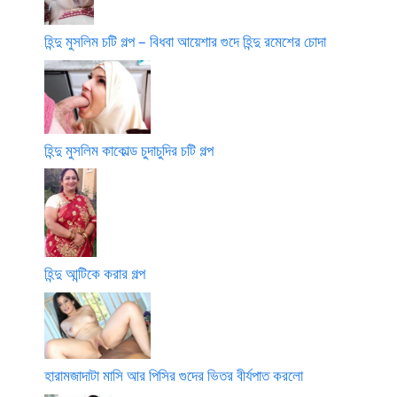
হিন্দু মুসলিম চটি গল্প – বিধবা আয়েশার গুদে হিন্দু রমেশের চোদা
হিন্দু মুসলিম কাকোল্ড চুদাচুদির চটি গল্প
হিন্দু আন্টিকে করার গল্প
হারামজাদাটা মাসি আর পিসির গুদের ভিতর বীর্যপাত করলো