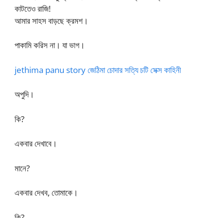
কাটতেও রাজি!
আমার সাহস বাড়ছে ক্রমশ।
পাকামি করিস না। যা ভাগ।
jethima panu story জেঠিমা চোদার সত্যি চটি সেক্স কাহিনী
অপুদি।
কি?
একবার দেখাবে।
মানে?
একবার দেখব, তোমাকে।
কি?