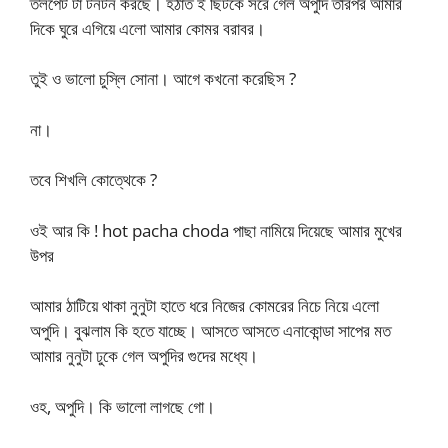
তলপেট টা টনটন করছে। হঠাত ই ছিটকে সরে গেল অপুদি তারপর আমার
দিকে ঘুরে এগিয়ে এলো আমার কোমর বরাবর।
তুই ও ভালো চুস্লি সোনা। আগে কখনো করেছিস ?
না।
তবে শিখলি কোত্থেকে ?
ওই আর কি ! hot pacha choda পাছা নামিয়ে দিয়েছে আমার মুখের
উপর
আমার ঠাটিয়ে থাকা নুনুটা হাতে ধরে নিজের কোমরের নিচে নিয়ে এলো
অপুদি। বুঝলাম কি হতে যাচ্ছে। আসতে আসতে এনাকোন্ডা সাপের মত
আমার নুনুটা ঢুকে গেল অপুদির গুদের মধ্যে।
ওহ, অপুদি। কি ভালো লাগছে গো।