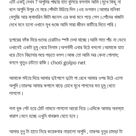
এটা একটু দেখব ? অপুদির পাছায় হাত বুলিয়ে বললাম আমি।মুখে কিছু না
বলে অপুদি উপুর হে শুয়ে পোঁদটা উচিয়ে দিল।ওহ ভগবান।আমার মনিকা
বেলুচ্চি আর ক্যাথরিন জিটা জনেস এর কথা মনে পড়ে গেল।পোঁদের খাজটা
দেখে মনে হলো ওখানে মুখ গুজে আমি সারা জীবন কাটিয়ে দিতে পারি।
দুপায়ের ফাঁক দিয়ে গুদের চেরাটাও স্পষ্ট দেখা যাচ্ছে।আমি সাত পাঁচ না ভেবে
ওখানেই একটা চুমু খেয়ে নিলাম।অপর্নাদী এবার উঠে বসলো।আমাকে হাত
ধরে টেনে বিছানায় শুয়ে পড়তে বলল।আজ তো আমি অর কেনা গোলাম;
বললে থুতুও চাটতে রাজি। choti golpo net
আমাকে শুইয়ে দিয়ে আমার দুইপাশে দুটো পা রেখে আমার ওপর উঠে এলো
অপুদি।তারপর আমার কপালে ঘাড়ে চোখে মুখে পাগলের মত চুমু খেতে
লাগলো।
গলা বুক পেট হয়ে ঠোট নামতে লাগলো আরো নিচে।এদিকে আমার অবস্তা
খারাপ।মনে হচ্ছে এখুনি বাথরুম যেতে হবে।
আমার নুনু টা হাতে নিয়ে কয়েকবার নাড়ালো অপুদি , তারপর নুনুর চামড়া টা