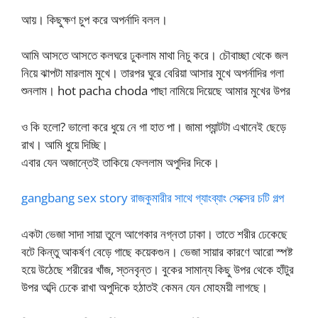
আয়। কিছুক্ষণ চুপ করে অপর্নাদি বলল।
আমি আসতে আসতে কলঘরে ঢুকলাম মাথা নিচু করে। চৌবাচ্ছা থেকে জল
নিয়ে ঝাপটা মারলাম মুখে। তারপর ঘুরে বেরিয়া আসার মুখে অপর্নাদির গলা
শুনলাম। hot pacha choda পাছা নামিয়ে দিয়েছে আমার মুখের উপর
ও কি হলো? ভালো করে ধুয়ে নে গা হাত পা। জামা প্যান্টটা এখানেই ছেড়ে
রাখ। আমি ধুয়ে দিচ্ছি।
এবার যেন অজান্তেই তাকিয়ে ফেললাম অপুদির দিকে।
gangbang sex story রাজকুমারীর সাথে গ্যাংব্যাং সেক্সের চটি গল্প
একটা ভেজা সাদা সায়া তুলে আগেকার নগ্নতা ঢাকা। তাতে শরীর ঢেকেছে
বটে কিন্তু আকর্ষণ বেড়ে গাছে কয়েকগুন। ভেজা সায়ার কারণে আরো স্পষ্ট
হয়ে উঠেছে শরীরের খাঁজ, স্তনবৃন্ত। বুকের সামান্য কিছু উপর থেকে হাঁটুর
উপর অব্দি ঢেকে রাখা অপুদিকে হঠাতই কেমন যেন মোহময়ী লাগছে।