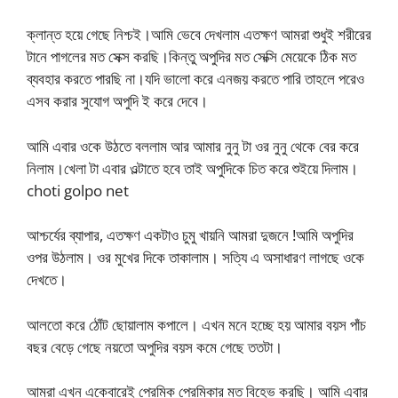
ক্লান্ত হয়ে গেছে নিশ্চই।আমি ভেবে দেখলাম এতক্ষণ আমরা শুধুই শরীরের
টানে পাগলের মত সেক্স করছি।কিন্তু অপুদির মত সেক্সি মেয়েকে ঠিক মত
ব্যবহার করতে পারছি না।যদি ভালো করে এনজয় করতে পারি তাহলে পরেও
এসব করার সুযোগ অপুদি ই করে দেবে।
আমি এবার ওকে উঠতে বললাম আর আমার নুনু টা ওর নুনু থেকে বের করে
নিলাম।খেলা টা এবার ওল্টাতে হবে তাই অপুদিকে চিত করে শুইয়ে দিলাম।
choti golpo net
আশ্চর্যের ব্যাপার, এতক্ষণ একটাও চুমু খায়নি আমরা দুজনে !আমি অপুদির
ওপর উঠলাম। ওর মুখের দিকে তাকালাম। সত্যি এ অসাধারণ লাগছে ওকে
দেখতে।
আলতো করে ঠোঁট ছোয়ালাম কপালে। এখন মনে হচ্ছে হয় আমার বয়স পাঁচ
বছর বেড়ে গেছে নয়তো অপুদির বয়স কমে গেছে ততটা।
আমরা এখন একেবারেই প্রেমিক প্রেমিকার মত বিহেভ করছি। আমি এবার