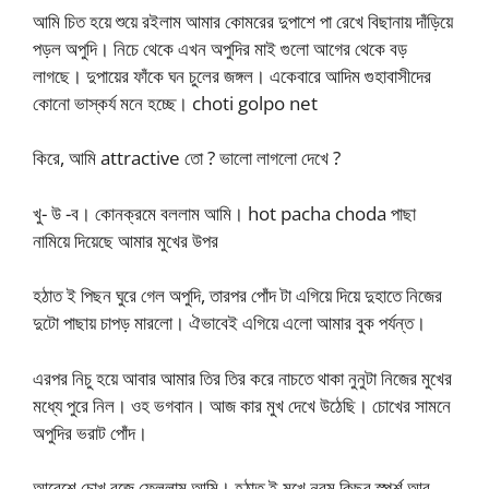
আমি চিত হয়ে শুয়ে রইলাম আমার কোমরের দুপাশে পা রেখে বিছানায় দাঁড়িয়ে
পড়ল অপুদি। নিচে থেকে এখন অপুদির মাই গুলো আগের থেকে বড়
লাগছে। দুপায়ের ফাঁকে ঘন চুলের জঙ্গল। একেবারে আদিম গুহাবাসীদের
কোনো ভাস্কর্য মনে হচ্ছে। choti golpo net
কিরে, আমি attractive তো ? ভালো লাগলো দেখে ?
খু- উ -ব। কোনক্রমে বললাম আমি। hot pacha choda পাছা
নামিয়ে দিয়েছে আমার মুখের উপর
হঠাত ই পিছন ঘুরে গেল অপুদি, তারপর পোঁদ টা এগিয়ে দিয়ে দুহাতে নিজের
দুটো পাছায় চাপড় মারলো। ঐভাবেই এগিয়ে এলো আমার বুক পর্যন্ত।
এরপর নিচু হয়ে আবার আমার তির তির করে নাচতে থাকা নুনুটা নিজের মুখের
মধ্যে পুরে নিল। ওহ ভগবান। আজ কার মুখ দেখে উঠেছি। চোখের সামনে
অপুদির ভরাট পোঁদ।
আবেশে চোখ বুজে ফেললাম আমি। হঠাত ই মুখে নরম কিছুর স্পর্শ আর