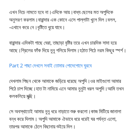
এখন নিচে নামতে হবে না।এদিকে আয়।বাধ্য ছেলের মত অপুদিকে
অনুসরণ করলাম।বারান্দার এক কোনে এসে পাল্লাটা খুলে দিল।বলল,
-এখানে করে নে।বৃষ্টিতে ধুয়ে যাবে।
বারান্দার এদিকটা গাছে ঘেরা, তাছাড়া বৃষ্টির তরে এখন চারদিক সাদা হয়ে
আছে।গ্রিলের ফাঁক দিয়ে নুনু গলিয়ে দিলাম।হঠাত পিঠে নরম কিছুর স্পর্শ।
Part 2 পাছা দেখলে সবাই তোমার পোদেপোদে ঘুরবে
দেখলাম পিছন থেকে আমাকে জড়িয়ে ধরেছে অপুদি।ওর মাইগুলো আমার
পিঠে চাপ দিচ্ছে।হাত টা নামিয়ে এনে আমার নুনুটা ধরল অপুদি।আমি তখন
কলকলিয়ে মুত্ছি।
সে অবস্থাতেই আমার নুনু ধরে নাড়াতে শুরু করলো।কাজ মিটিয়ে জানালা
বন্ধ করে দিলাম। অপুদি আমাকে ঐভাবে ধরে ধরেই ঘর পর্যন্ত এলো,
তারপর আমাকে ঠেলে বিছানায় শুইয়ে দিল।