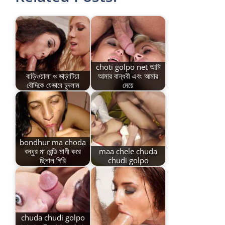
choti golpo net আমি
বাড়িওয়ালা ও ভাড়াটিয়া
আমার বান্ধবী এবং আমার
বৌদিকে যেভাবে চুদলাম
মেয়ে
bondhur ma choda
বন্ধুর মা রেন্ডি মাগী করে
maa chele chuda
ছিনাল গিরি
chudi golpo
chuda chudi golpo