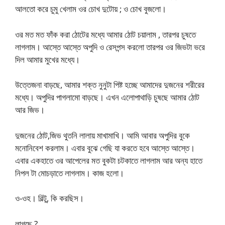
আলতো করে চুমু খেলাম ওর চোখ দুটোয় ; ও চোখ বুজলো।
ওর মত মত ফাঁক করা ঠোটের মধ্যে আমার ঠোট চয়ালাম , তারপর চুষতে
লাগলাম। আস্তে আস্তে অপুদি ও রেসপন্স করলো তারপর ওর জিভটা ভরে
দিল আমার মুখের মধ্যে।
উত্তেজনা বাড়ছে, আমার শক্ত নুনুটা পিষ্ট হচ্ছে আমাদের দুজনের শরীরের
মধ্যে। অপুদির পাগলামো বাড়ছে। এখন এলোপাথাড়ি চুষছে আমার ঠোট
আর জিভ।
দুজনের ঠোট,জিভ থুতনি লালায় মাখামাখি। আমি আবার অপুদির বুকে
মনোনিবেশ করলাম। এবার বুঝে গেছি যা করতে হবে আস্তে আস্তে।
এবার একহাতে ওর আপেলের মত বুকটা চটকাতে লাগলাম আর অন্য হাতে
নিপল টা মোচড়াতে লাগলাম। কাজ হলো।
ও-ওহ। বিল্টু, কি করছিস।
লাগছে ?