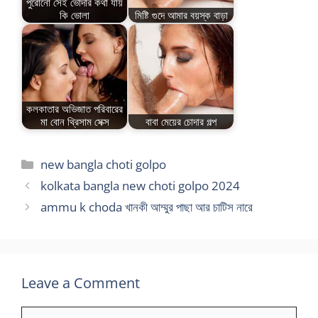
পুরোনো সেই ভোদার কথা যায়
কি ভোলা
মিষ্টি গুদে আমার বয়স্ক বাড়া
কলকাতার অভিজাত পরিবারের
মা বোন থ্রিসাম সেক্স
বাবা মেয়ের চোদার গল্প
Categories
new bangla choti golpo
kolkata bangla new choti golpo 2024
ammu k choda খানকী আম্মুর পাছা আর চাটিস নারে
Leave a Comment
Comment