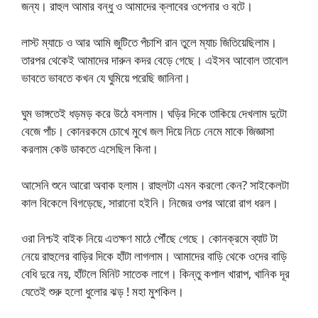
জন্য। রাহুল আমার বন্ধু ও আমাদের ক্লাবের ওপেনার ও বটে।
লাস্ট ম্যাচে ও আর আমি জুটিতে পঁচাশি রান তুলে ম্যাচ জিতিয়েছিলাম।
তারপর থেকেই আমাদের দারুন কদর বেড়ে গেছে। এইসব আবোল তাবোল
ভাবতে ভাবতে কখন যে ঘুমিয়ে পরেছি জানিনা।
ঘুম ভাঙ্গতেই ধড়মড় করে উঠে বসলাম। ঘড়ির দিকে তাকিয়ে দেখলাম দুটো
বেজে পাঁচ। কোনরকমে চোখে মুখে জল দিয়ে নিচে নেমে মাকে জিজ্ঞাসা
করলাম কেউ ডাকতে এসেছিল কিনা।
আসেনি শুনে আরো অবাক হলাম। রাহুলটা এমন করলো কেন? সাইকেলটা
কাল বিকেলে বিগড়েছে, সারানো হইনি। নিজের ওপর আরো রাগ ধরল।
ওরা নিশ্চই বাইক নিয়ে এতক্ষণ মাঠে পৌঁছে গেছে। কোনক্রমে ব্যাট টা
নেয়ে রাহুলের বাড়ির দিকে হাঁটা লাগলাম। আমাদের বাড়ি থেকে ওদের বাড়ি
বেধি দুরে নয়, হাঁটলে মিনিট সাতেক লাগে। কিন্তু কপাল খারাপ, খানিক দূর
যেতেই শুরু হলো ধুলোর ঝড় ! মহা মুশকিল।