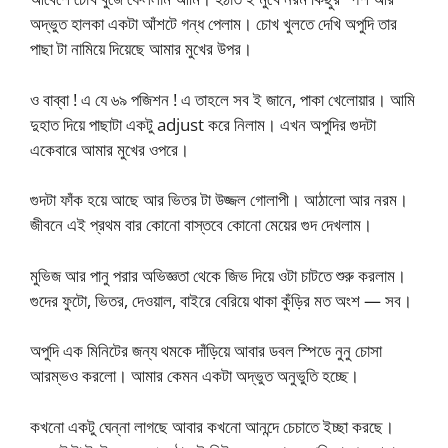
অদ্ভুত হালকা একটা আঁশটে গন্ধ পেলাম। চোখ খুলতে দেখি অপুদি তার
পাছা টা নামিয়ে দিয়েছে আমার মুখের উপর।
ও বাব্বা ! এ যে ৬৯ পজিশন ! এ তাহলে সব ই জানে, পাকা খেলোয়ার। আমি
দুহাত দিয়ে পাছাটা একটু adjust করে নিলাম। এখন অপুদির গুদটা
একেবারে আমার মুখের ওপরে।
গুদটা ফাঁক হয়ে আছে আর ভিতর টা উজ্জল গোলাপী। আঠালো আর নরম।
জীবনে এই প্রথম বার কোনো বাস্তবে কোনো মেয়ের গুদ দেখলাম।
মুভিজ আর পানু পরার অভিজ্ঞতা থেকে জিভ দিয়ে ওটা চাটতে শুরু করলাম।
গুদের ফুটো, ভিতর, দেওয়াল, বাইরে বেরিয়ে থাকা কুঁড়ির মত অংশ — সব।
অপুদি এক মিনিটের জন্য থমকে দাঁড়িয়ে আবার ডবল স্পিডে নুনু চোসা
আরম্ভও করলো। আমার কেমন একটা অদ্ভুত অনুভুতি হচ্ছে।
কখনো একটু ঘেন্না লাগছে আবার কখনো আনন্দে চেচাতে ইচ্ছা করছে।