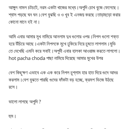
আঙ্গুল নামল চটচটে, নরম একটা খাজের মধ্যে।অপুদি চোখ বুজে ফেলেছে।
শ্বাস পড়ছে ঘন ঘন।বেশ বুঝছি ও ও খুব ই এনজয় করছে।তাড়াহুড়ো করার
কোনো মানে হই না।
আমি এবার আমার মুখ নামিয়ে আনলাম দুধ গুলোর ওপর।নিপল গুলো শক্ত
হয়ে উঁচিয়ে আছে।একটা নিপলকে মুখে ঢুকিয়ে নিয়ে চুষতে লাগলাম।মুভি
তে দেখেছি এমনি করে সবাই।অপুদী এবার হালকা আওয়াজ করতে লাগলো।
hot pacha choda পাছা নামিয়ে দিয়েছে আমার মুখের উপর
বেশ কিছুক্ষণ এভাবে এক এক করে নিপল চুশ্লাম হার হাত দিয়ে গুদে আদর
করলাম।বেশ বুঝতে পারছি গুদের ফাঁকটা বড় হচ্ছে, ক্রমশ ভিজে উঠছে
রসে।
ভালো লাগছে অপুদি ?
হুম।