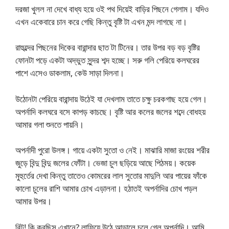
দরজা খুলল না দেখে বাধ্য হয়ে ওই পথ দিয়েই বাড়ির পিছনে গেলাম। যদিও
এখন একেবারে চান করে গেছি কিন্তু বৃষ্টি টা এখন মন্দ লাগছে না।
রাহুল্দের পিছনের দিকের বারান্দার ছাত টা টিনের। তার উপর বড় বড় বৃষ্টির
ফোনটা পড়ে একটা অদ্ভুত সুন্দর শব্দ হচ্ছে। সরু গলি পেরিয়ে কলঘরের
পাশে এসেও ডাকলাম, কেউ সাড়া দিলনা।
উঠোনটা পেরিয়ে বারান্দায় উঠেই যা দেখলাম তাতে চক্ষু চরকগাছ হয়ে গেল।
অপর্নাদি কলঘরে বসে কাপড় কাচছে। বৃষ্টি আর কলের জলের শব্দে বোধহয়
আমার গলা শুনতে পায়নি।
অপর্নাদী পুরো উলঙ্গ। গায়ে একটা সুতো ও নেই। মাঝারি মাজা রংয়ের শরীর
জুড়ে বিন্দু বিন্দু জলের ফোঁটা। ভেজা চুল ছড়িয়ে আছে পিঠময়। কয়েক
মুহুর্তের দেখা কিন্তু তাতেও কোমরের লাল সুতোর মাদুলি আর পায়ের ফাঁকে
কালো চুলের রাশি আমার চোখ এড়ালনা। হঠাতই অপর্নাদির চোখ পড়ল
আমার উপর।
বিল্টু! কি করছিস এখানে? লাফিয়ে উঠে আড়ালে চলে গেল অপর্নাদি। আমি