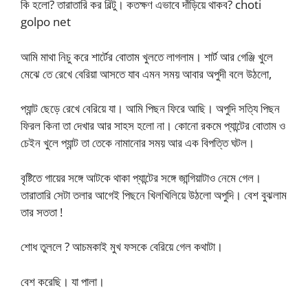
কি হলো? তারাতারি কর বিল্টু। কতক্ষণ এভাবে দাঁড়িয়ে থাকব? choti
golpo net
আমি মাথা নিচু করে শার্টের বোতাম খুলতে লাগলাম। শার্ট আর গেঞ্জি খুলে
মেঝে তে রেখে বেরিয়া আসতে যাব এমন সময় আবার অপুদী বলে উঠলো,
প্যান্ট ছেড়ে রেখে বেরিয়ে যা। আমি পিছন ফিরে আছি। অপুদি সত্যি পিছন
ফিরল কিনা তা দেখার আর সাহস হলো না। কোনো রকমে প্যান্টের বোতাম ও
চেইন খুলে প্যান্ট তা তেকে নামানোর সময় আর এক বিপত্তি ঘটল।
বৃষ্টিতে গায়ের সঙ্গে আটকে থাকা প্যান্টের সঙ্গে জান্গিয়াটাও নেমে গেল।
তারাতারি সেটা তলার আগেই পিছনে খিলখিলিয়ে উঠলো অপুদি। বেশ বুঝলাম
তার সততা !
শোধ তুললে ? আচমকাই মুখ ফসকে বেরিয়ে গেল কথাটা।
বেশ করেছি। যা পালা।