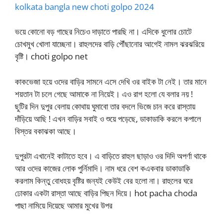
kolkata bangla new choti golpo 2024
ভয়ে কোনো বড় গাছের নিচেও দাড়াতে পারছি না। এদিকে ধুলোর চোটে
চোখমুখ খোলা যাচ্ছেনা। রাহুলদের বাড়ি পৌঁছানোর আগেই নামল ঝরঝরিয়ে
বৃষ্টি। choti golpo net
কাকভেজা হয়ে ওদের বাড়ির সামনে এসে দেখি ওর বাইক টা নেই। তার মানে
শয়তান টা চলে গেছে আমাকে না নিয়েই। এও রাগ হলো যে বলার নয় !
ছুটির দিন দুপুর বেলায় কোথায় ঘুমাবো তার বদলে ভিজে চান করে রাস্তায়
দাঁড়িয়ে আছি ! এখন বাড়ির সবাই ও শুয়ে পড়েছে, ডাকাডাকি করলে কপালে
বিস্তর বকাঝকা আছে।
দুপুরটা এখানেই কাটাতে হবে। এ বাড়িতে রাহুল ছাড়াও ওর দিদি অপর্ণা থাকে
আর ওদের কাজের লোক পুর্নিমাদি। নাম ধরে বেশ কএকবার ডাকাডাকি
করলাম কিন্তু বোধহয় বৃষ্টির জন্যই কেউই বের হলো না। রাহুলের ঘরে
ঢোকার একটা রাস্তা আছে বাড়ির পিছন দিয়ে। hot pacha choda
পাছা নামিয়ে দিয়েছে আমার মুখের উপর