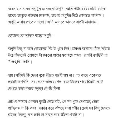
আয়নার সামনের নিচু টুল-এ বসলো অপুদি।আমি পাউডারের কৌটো থেকে
হাতের তালুতে পাউডার ঢাললাম, তারপর অপুদির পিঠে বোলাতে লাগলাম।
অপুদি আরাম পেতে লাগলো।আমি আসতে আসতে হাতটা নামালাম।
তোয়ালে তে আটকে যাচ্ছে অপুদি।
অপুদি কিছু না বলে তোয়ালের গিট টা খুলে দিল।তারপর আমাকে ঠেলে সরিয়ে
উঠে দাঁড়াতেই তোয়ালে টা শুকনো পাতার মত খসে পড়ল।দেখবি বলছিলি না
? দেখ,কি দেখবি।
হায়।সত্যিই কি দেখব বুঝে উঠতে পারছিলাম না।এত কাছে একেবারে
ল্যাংটা অপর্নাদি।সব কেমন গুলিয়ে গেল।যেন নিজের গায়ে চিমটি কেটে
দেখতে ইচ্ছা করছে স্বপ্ন দেখছি কিনা
চোখের সামনে একজন যুবতী মেয়ে মাই, গুদ সব খুলে দেখাচ্ছে; ভেবে
পাচ্ছিলাম না কি করব।থরথর করে কাঁপছে সারা শরীর।চোখ সব কিছু দেখতে
চাইছে কিন্তু কেন জানি না সাহস করে উঠতে পারছি না।