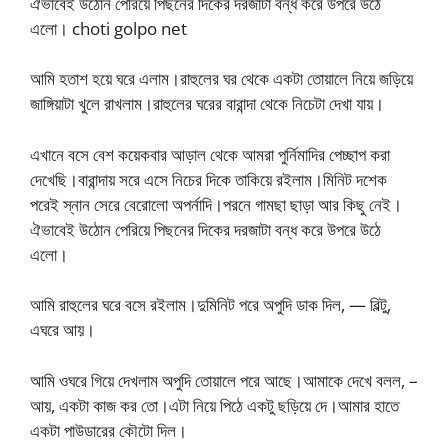
ঐভাবেই উঠোন পেরিয়ে পিছনের দিকের দরজাটা বন্ধ করে উপরে উঠে
এলো। choti golpo net
আমি হতাশ হয়ে ঘরে এলাম।রাহুলের ঘর থেকে একটা তোয়ালে নিয়ে জড়িয়ে
জাঙ্গিয়াটা খুলে রাখলাম।রাহুলের ঘরের বারান্দা থেকে নিচেটা দেখা যায়।
এখানে বসে বেশ কয়েকবার আড়াল থেকে আমরা পুর্নিমাদির পেচ্ছাপ করা
দেখেছি।বারান্দায় সরে এসে নিচের দিকে তাকিয়ে রইলাম।মিনিট দশেক
পরেই স্নান সেরে বেরোলো অপর্নাদি।পরনে গামছা ছাড়া আর কিছু নেই।
ঐভাবেই উঠোন পেরিয়ে পিছনের দিকের দরজাটা বন্ধ করে উপরে উঠে
এলো।
আমি রাহুলের ঘরে বসে রইলাম।দুমিনিট পরে অপুদি ডাক দিল, — বিল্টু,
এঘরে আয়।
আমি ওঘরে গিয়ে দেখলাম অপুদি তোয়ালে পরে আছে।আমাকে দেখে বলল, –
আয়, একটা কাজ কর তো।এটা নিয়ে পিঠে একটু ছড়িয়ে দে।আমার হাতে
একটা পাউডারের কৌটো দিল।