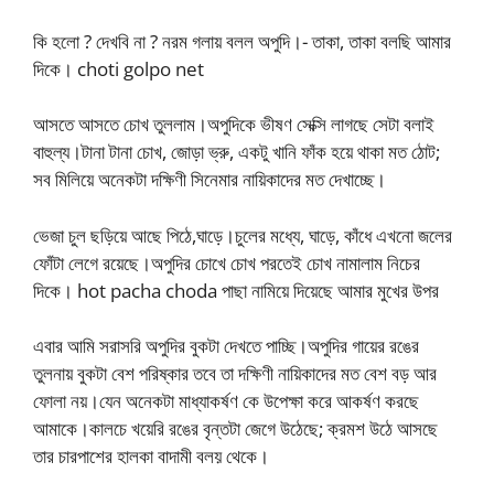
কি হলো ? দেখবি না ? নরম গলায় বলল অপুদি।- তাকা, তাকা বলছি আমার
দিকে। choti golpo net
আসতে আসতে চোখ তুললাম।অপুদিকে ভীষণ সেক্সি লাগছে সেটা বলাই
বাহুল্য।টানা টানা চোখ, জোড়া ভ্রু, একটু খানি ফাঁক হয়ে থাকা মত ঠোট;
সব মিলিয়ে অনেকটা দক্ষিণী সিনেমার নায়িকাদের মত দেখাচ্ছে।
ভেজা চুল ছড়িয়ে আছে পিঠে,ঘাড়ে।চুলের মধ্যে, ঘাড়ে, কাঁধে এখনো জলের
ফোঁটা লেগে রয়েছে।অপুদির চোখে চোখ পরতেই চোখ নামালাম নিচের
দিকে। hot pacha choda পাছা নামিয়ে দিয়েছে আমার মুখের উপর
এবার আমি সরাসরি অপুদির বুকটা দেখতে পাচ্ছি।অপুদির গায়ের রঙের
তুলনায় বুকটা বেশ পরিষ্কার তবে তা দক্ষিণী নায়িকাদের মত বেশ বড় আর
ফোলা নয়।যেন অনেকটা মাধ্যাকর্ষণ কে উপেক্ষা করে আকর্ষণ করছে
আমাকে।কালচে খয়েরি রঙের বৃন্তটা জেগে উঠেছে; ক্রমশ উঠে আসছে
তার চারপাশের হালকা বাদামী বলয় থেকে।