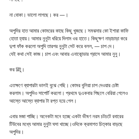
না বোকা। ভালো লাগছে। কর —।
অপুদির হাত আমার কোমরের কাছে কিছু খুজছে। সমঝদার কো ইশারা কাফি
হোতা হ্যায়। আমার নুনুটা ধরিয়ে দিলাম ওর হাতে। কিছুক্ষণ নাড়াচাড়া করে
দুপা ফাঁক করলো অপুদি তারপর নুনুটা সেট করে বলল, — চাপ দে।
যেই কথা সেই কাজ। চাপ এবং আবার এনাকোন্ডার গ্রাসে আমার নুনু।
কর বিল্টু।
এতক্ষণে ব্যাপারটা ভালই বুঝে গেছি। কোমর বুলিয়া চাপ দেওয়ার চেষ্টা
করলাম। অপুদিও সাপোর্ট করলো। প্রথমে দুএকবার পিছলে বেরিয়া গেলেও
আস্তে আস্তে ব্যাপার টা রপ্ত হয়ে গেল।
এবার মজা পাচ্ছি। অনেকটা মনে হচ্ছে একটা ভীষণ নরম চটচটে রবারের
টিউবের মধ্যে আমার নুনুটা ঘসা খাচ্ছে।ওদিকে ক্রমাগত চিত্কার বাড়ছে
অপুদির।