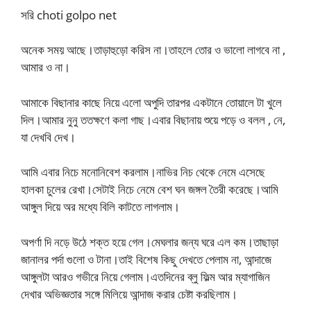
সরি choti golpo net
অনেক সময় আছে।তাড়াহুড়ো করিস না।তাহলে তোর ও ভালো লাগবে না ,
আমার ও না।
আমাকে বিছানার কাছে নিয়ে এলো অপুদি তারপর একটানে তোয়ালে টা খুলে
দিল।আমার নুনু ততক্ষণে কলা গাছ।এবার বিছানায় শুয়ে পড়ে ও বলল , নে,
যা দেখবি দেখ।
আমি এবার নিচে মনোনিবেশ করলাম।নাভির নিচ থেকে নেমে এসেছে
হালকা চুলের রেখা।সেটাই নিচে নেমে বেশ ঘন জঙ্গল তৈরী করেছে।আমি
আঙ্গুল দিয়ে অর মধ্যে বিলি কাটতে লাগলাম।
অপর্ণা দি নড়ে উঠে শক্ত হয়ে গেল।মেঘলার জন্য ঘরে এল কম।তাছাড়া
জানালর পর্দা গুলো ও টানা।তাই বিশেষ কিছু দেখতে পেলাম না, আন্দাজে
আঙ্গুলটা আরও গভীরে নিয়ে গেলাম।এতদিনের ব্লু ফিল্ম আর ম্যাগাজিন
দেখার অভিজ্ঞতার সঙ্গে মিলিয়ে আন্দাজ করার চেষ্টা করছিলাম।