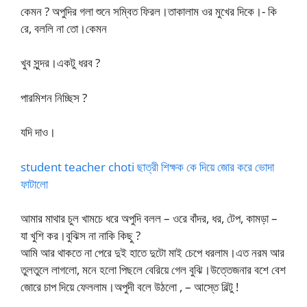
কেমন ? অপুদির গলা শুনে সম্বিত ফিরল।তাকালাম ওর মুখের দিকে।- কি
রে, বললি না তো।কেমন
খুব সুন্দর।একটু ধরব ?
পারমিশন নিচ্ছিস ?
যদি দাও।
student teacher choti ছাত্রী শিক্ষক কে দিয়ে জোর করে ভোদা
ফাটালো
আমার মাথার চুল খামচে ধরে অপুদি বলল – ওরে বাঁদর, ধর, টেপ, কামড়া –
যা খুশি কর।বুঝিস না নাকি কিছু ?
আমি আর থাকতে না পেরে দুই হাতে দুটো মাই চেপে ধরলাম।এত নরম আর
তুলতুলে লাগলো, মনে হলো পিছলে বেরিয়ে গেল বুঝি।উত্তেজনার বশে বেশ
জোরে চাপ দিয়ে ফেললাম।অপুদী বলে উঠলো , – আস্তে বিল্টু !