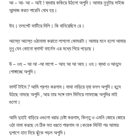
আ – আ- আ – আই ! ব্যথায় ককিয়ে উঠলো অপুদি। আমার নুনুটার সাইজ
আন্দাজ করত পারেনি বোধ হয়।
উহ। তলপেট ফাটিয়ে দিলি। কি বানিয়েছিস রে।
আস্তে আস্তে ওঠানামা করাতে লাগলো কোমরটা। আমার মনে হলো আমার
নুনু যেন কোনো ব্লাস্ট ফার্নেস এর মধ্যে গিয়ে পড়েছে।
উ – ওহ – আ আ -আ মাগো – আহ আ আ আহ। ওহ। ব্যথা ও আনন্দে
গোঙ্গাচ্ছে অপুদি।
ফার্স্ট টাইম ? আমি প্রশ্ন করলাম। মাথা নাড়িয়ে হ্যা বলল অপুদি। ছন্দে
উঠছে নামছে অপুদি , আর তার সঙ্গে তাল মিলিয়ে লাফাচ্ছে অপুদির মাই
গুলো।
আমি দুহাই বাড়িয়ে ওগুলো ধরার চেষ্টা করলাম, কিন্তু ও এমনি জোরে জোরে
ওঠা নামা করছে যে ঠিক মত ধরতে পারলাম না।কয়েক মিনিট পর আমার
দুপাশে হাত দিয়ে ঝুঁকে পড়ল অপুদি।