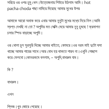
সরিয়ে ওর ওপর চুমু খেল।উত্তেজনায় শিউরে উঠলাম আমি। hot
pacha choda পাছা নামিয়ে দিয়েছে আমার মুখের উপর
আমাকে আরো অবাক করে এবার আমার নুনুটা মুখের মধ্যে নিয়ে নিল।আমি
স্বপ্ন দেখছি না তো ? অপুদির মত সেক্সি মেয়ে আমার নুনু চুষছে ! ক্রমাগত
চসার স্পিড বাড়াচ্ছে অপুদি।
ওর খোলা চুল সুরসুরি দিচ্ছে আমার থাইতে, কোমরে।ওর নরম মাই দুটো ঘসা
খাচ্ছে আমার পায়ের সাথে।আর বোধ হয় থাকতে পারব না।এখুনি পেচ্ছাপ
করে ফেলবো।কোনরকমে বললাম, – অপুদি,বাথরুম যাব।
কি ?
বাথরুম।
এখন
প্লিজ।খুব জোরে পেয়েছে।