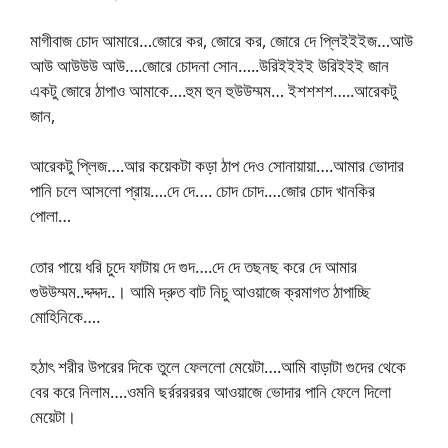
মাগীবাজ চোদ আমারে…জোরে কর, জোরে কর, জোরে দে প্লিইইইজ…আউ
আউ আউউউ আউ….জোরে চোদনা সোন…..উরিইইইই উরিইইই জান
একটু জোরে ঠাপাও আমাকে….হুম হুন হুউউম্মম… ইশশশশ…..আরেকটু
জান,
আরেকটু প্লিজ….আর কয়েকটা কড়া ঠাপ দেও সোনায়ায়া….আমার ভোদার
পানি চলে আসলো প্রায়….দে দে…. চোদ চোদ.…জোর চোদ খানকির
পোলা…
তোর পায়ে ধরি চুদে ফাটায় দে গুদ….দে দে তছনছ করে দে আমার
গুউউম্মম..দ্দদ্দদ..। আমি দ্রুত বাট নিচু আওয়াজে ক্রমাগত ঠাপাচ্ছি
মোহিনিকে….
হঠাৎ শরীর উপরের দিকে তুলে ফেললো মেয়েটা….আমি বাড়াটা গুদের থেকে
বের করে নিলাম….ওমনি ছর্রররররর আওয়াজে ভোদার পানি ফেলে দিলো
মেয়েটা।