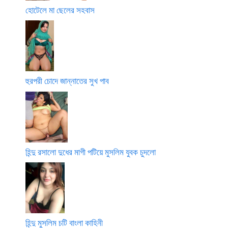
হোটেলে মা ছেলের সহবাস
হুরপরী চোদে জান্নাতের সুখ পাব
হিন্দু রসালো দুধের মাগী পটিয়ে মুসলিম যুবক চুদলো
হিন্দু মুসলিম চটি বাংলা কাহিনী