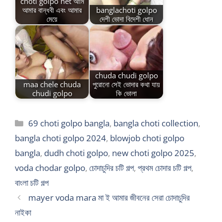
choti golpo net আমি
আমার বান্ধবী এবং আমার
banglachoti golpo
মেয়ে
দেশী ভোদা বিদেশী ধোন
chuda chudi golpo
maa chele chuda
পুরোনো সেই ভোদার কথা যায়
chudi golpo
কি ভোলা
Categories
69 choti golpo bangla
,
bangla choti collection
,
bangla choti golpo 2024
,
blowjob choti golpo
bangla
,
dudh choti golpo
,
new choti golpo 2025
,
voda chodar golpo
,
চোদাচুদির চটি গল্প
,
প্রথম চোদার চটি গল্প
,
বাংলা চটি গল্প
mayer voda mara মা ই আমার জীবনের সেরা চোদাচুদির
নাইকা