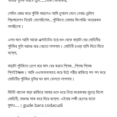
আমার পুটকি মারবে তুমি…..বোকা কোথাকার,
সেদিন জোর করে পুটকি মারলেও আমি চুপচাপ মেনে নেবার মেন্টাল
প্রিপারেশন নিয়েই ফেলেছিলাম…পুটকিতে তোমার ফিংগারিং অন্যরকম
লাগছিলো।
এসব শুনে আমি আরো এক্সাইটেড হয়ে গুদ থেকে বাড়াটা বের মোহিনীর
পুটকির ফুটা বরাবর ধরে খেচতে লাগলাম। মোহিনী চওড়া হাসি দিতে দিতে
বল্লো,
বাড়াটা পুটকিতে চেপে ধরে মাল বের করবে প্লিজ…প্লিজ প্লিজ
প্লিইইজ্জজ। আমি ওওঅঅঅঅহহ করে উঠে শরীর ঝাকিয়ে গল গল করে
মোহিনীর পুটকির ফুটায় ঘন মাল ফেলতে লাগলাম।
মিনিট খানেক বাড়া ঝাকিয়ে আবার গুদে ভরে নিয়ে কয়েকবার মুচড়ে দিলো
মোহিনী, তারপর সাক করে দিয়ে বল্লো- এইবার লক্ষী ছেলের মতো
ঘুমাও….। gude bara codacudi