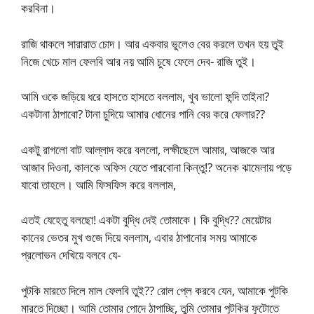
করবিনা।
রাজি থাকলে সারারাত চোদ। আর একবার ভুলেও বের করলে তখন হয় তুই
নিজে খেচে মাল ফেলবি আর নয় আমি চুষে ফেলে দেব- রাজি তুই।
আমি ওকে জড়িয়ে ধরে হাসতে হাসতে বললাম, খুব ভালো ফন্দি তাইনা?
একটানা ঠাপাবো? টানা চুদিয়ে আমার ধোনের পানি বের করে ফেলার??
একটু রাগলো বাট আল্লাদ করে বললো, লক্ষীছেলে আমার, আজকে আর
আজাব দিওনা, কালকে অফিস যেতে পারবোনা কিন্তু!? অনেক ঝামেলায় পড়ে
যাবো তাহলে। আমি ফিসফিস করে বললাম,
এতই যেহেতু বলছো! একটা বুদ্ধি দেই তোমাকে। কি বুদ্ধি?? মেয়েটার
কানের ভেতর মুখ গুজে দিয়ে বললাম, এবার ঠাপানোর সময় আমাকে
প্রলোভন দেখিয়ে বলবে যে-
পুটকি মারতে দিলে মাল ফেলবি তুই?? রোল প্লে করবে যেন, আমাকে পুটকি
মারতে দিচ্ছো। আমি তোমার পোদে ঠাপাচ্ছি, তুমি তোমার পূটকির ফুটোতে