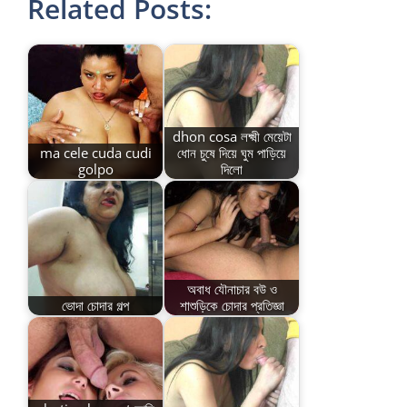
Related Posts:
dhon cosa লক্ষ্মী মেয়েটা
ma cele cuda cudi
ধোন চুষে দিয়ে ঘুম পাড়িয়ে
golpo
দিলো
অবাধ যৌনাচার বউ ও
ভোদা চোদার গল্প
শাশুড়িকে চোদার প্রতিজ্ঞা