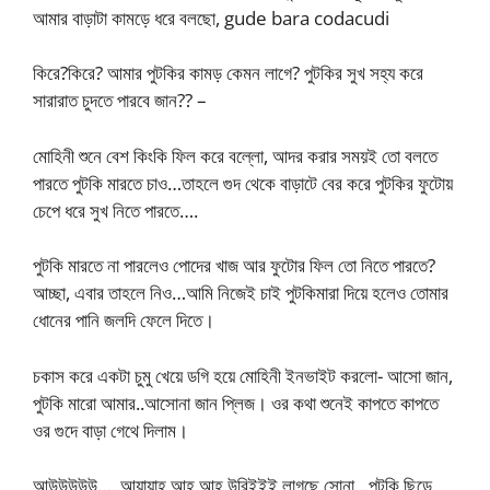
আমার বাড়াটা কামড়ে ধরে বলছো, gude bara codacudi
কিরে?কিরে? আমার পুটকির কামড় কেমন লাগে? পুটকির সুখ সহ্য করে
সারারাত চুদতে পারবে জান?? –
মোহিনী শুনে বেশ কিংকি ফিল করে বল্লো, আদর করার সময়ই তো বলতে
পারতে পুটকি মারতে চাও…তাহলে গুদ থেকে বাড়াটে বের করে পুটকির ফুটোয়
চেপে ধরে সুখ নিতে পারতে….
পুটকি মারতে না পারলেও পোদের খাজ আর ফুটোর ফিল তো নিতে পারতে?
আচ্ছা, এবার তাহলে নিও…আমি নিজেই চাই পুটকিমারা দিয়ে হলেও তোমার
ধোনের পানি জলদি ফেলে দিতে।
চকাস করে একটা চুমু খেয়ে ডগি হয়ে মোহিনী ইনভাইট করলো- আসো জান,
পুটকি মারো আমার..আসোনা জান প্লিজ। ওর কথা শুনেই কাপতে কাপতে
ওর গুদে বাড়া গেথে দিলাম।
আউউউউউ…..আয়ায়াহ আহ আহ উরিইইই লাগছে সোনা…পুটকি ছিড়ে