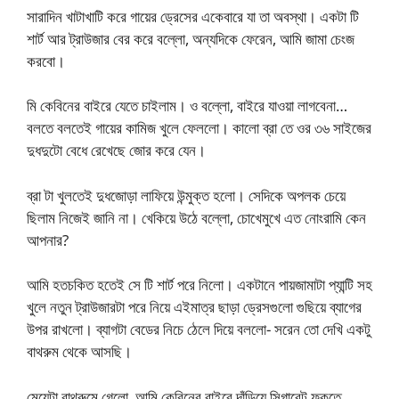
সারাদিন খাটাখাটি করে গায়ের ড্রেসের একেবারে যা তা অবস্থা। একটা টি
শার্ট আর ট্রাউজার বের করে বল্লো, অন্যদিকে ফেরেন, আমি জামা চেংজ
করবো।
মি কেবিনের বাইরে যেতে চাইলাম। ও বল্লো, বাইরে যাওয়া লাগবেনা…
বলতে বলতেই গায়ের কামিজ খুলে ফেললো। কালো ব্রা তে ওর ৩৬ সাইজের
দুধদুটো বেধে রেখেছে জোর করে যেন।
ব্রা টা খুলতেই দুধজোড়া লাফিয়ে উন্মুক্ত হলো। সেদিকে অপলক চেয়ে
ছিলাম নিজেই জানি না। খেকিয়ে উঠে বল্লো, চোখেমুখে এত নোংরামি কেন
আপনার?
আমি হতচকিত হতেই সে টি শার্ট পরে নিলো। একটানে পায়জামাটা প্যান্টি সহ
খুলে নতুন ট্রাউজারটা পরে নিয়ে এইমাত্র ছাড়া ড্রেসগুলো গুছিয়ে ব্যাগের
উপর রাখলো। ব্যাগটা বেডের নিচে ঠেলে দিয়ে বললো- সরেন তো দেখি একটু
বাথরুম থেকে আসছি।
মেয়েটা বাথরুমে গেলো, আমি কেবিনের বাইরে দাঁড়িয়ে সিগারেট ফুকতে