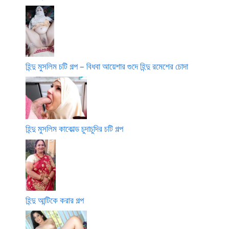
হিন্দু মুসলিম চটি গল্প – বিধবা আয়েশার গুদে হিন্দু রমেশের চোদা
হিন্দু মুসলিম কাকোল্ড চুদাচুদির চটি গল্প
হিন্দু আন্টিকে করার গল্প