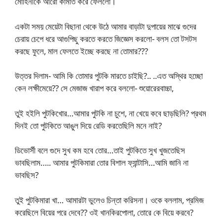
মোহিনীকে আরো কামার্ত করে ফেললো।
একটা সময় মেয়েটা বিছানা থেকে উঠে আমার বাড়াটা দুপায়ের মাঝে গুদের
চেরায় চেপে ধরে আগুপিছু করতে করতে জিজ্ঞেস করলো- বলস তো টসটস
করছে ফুলে, মাল ফেলতে ইচ্ছে করছে না তোমার???
উত্তর দিলাম- আমি কি তোমার পুটকি মারতে চাইছি?.. ..এত অস্থির হচ্ছো
কেন লক্ষীমেয়ে?? সে মেজাজ খারাপ করে বললো- শুয়োরেরবাচ্চা,
তুই হইলি পুটকিখোর…আমার পুটকি না চুশে, না খেয়ে কবে ছাড়ছিলি? প্রথম
দিনই তো পুটকিতে আঙুল দিয়ে রেডি করতেছিলি মনে নাই?
ডিভোর্সী বলে গুদে সুখ কম হবে তোর…তাই পুটকিতে সুখ খুজতেছিস
ভাবছিলাম….. আমার পুটকিমারা তোর বিশাল ফ্যান্টাসি…আমি জানি না
ভাবছিস?
তুই পুটকিমারা খা… আমারটা ভুলেও চিন্তা করিসনা। ওকে বললাম, প্রমিজ
করেছিলে বিয়ের পরে দেবে?? ওই খানকিরপোলা, তোরে কে বিয়ে করবে?