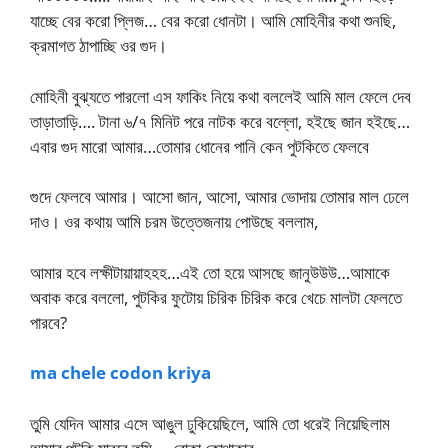
যাচ্ছে বের করো প্লিজ… বের করো ধোনটা। আমি মোহিনীর কথা শুনছি,
ক্রমাগত ঠাপাচ্ছি ওর গুদ।
মোহিনী বুঝ্যতে পারলো এস ফাকিং নিয়ে কথা বললেই আমি মাল ফেলে দেব
তাড়াতাড়ি…. টানা ৬/৭ মিনিট পরে নাটক করে বল্লো, হইছে জান হইছে…
এবার গুদ মারো আমার…তোমার ধোনের পানি কেন পুটকিতে ফেলবে
গুদে ফেলবে আমার। আসো জান, আসো, আমার ভোদায় তোমার মাল ঢেলে
দাও। ওর কথায় আমি চরম উত্তেজনায় পোউছে বললাম,
আমার হবে লক্ষীটায়ায়াহহহ…এই তো হয়ে আসছে জানুউউউ…আমাকে
অবাক করে বললো, পুটকির ফুটোয় চিরিক চিরিক করে খেচে মালটা ফেলতে
পারবে?
ma chele codon kriya
তুমি যেদিন আমার এসে আঙুল ঢুকিয়েছিলে, আমি তো ধরেই নিয়েছিলাম