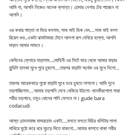
আমি না, আপনি নিজেও অনেক ক্লান্ত। চোদার নেশায় টের পাচ্ছেন না
আপনি।
ওর কথায় পাত্তা না দিয়ে বললাম, সাক মাই ডিক বেব….সাক মাই বলস
রিয়েল গুড..একটা ঝামটামারা টোনে আলগা রাগ দেখিয়ে বল্লো, আপনি
দাড়ান আমার সামনে।
কেবিনের ফ্লোরে দাড়ালাম…মোহিনী ওর সিটে শুয়ে থেকে আমার বাড়ার
মুন্ডিটা হালকা মুখে পুরে চুষলো….তারপর বাড়াটা অর্ধেক ওর মুখে নিলো…
তারপর আরেকবারে পুরো বাড়াটা মুখে ভরে চুষতে লাগলো। আমি সুখে
তড়পাচ্ছিলাম….আমার তড়পানি দেখে খেকিয়ে উঠলো- খানকীরপোলা সারা
শরীর তড়পাবে, তবুও ধোনের পানি ফেলবে না। gude bara
codacudi
আস্ত চোদনাবাজ মাদারচোদ একটা….বলতে বলতে বিচির থলিটায় লালা
মাখিয়ে মুঠো করে ধরে মুচড়ে দিতে থাকলো…আমার কাপতে থাকা শরীর