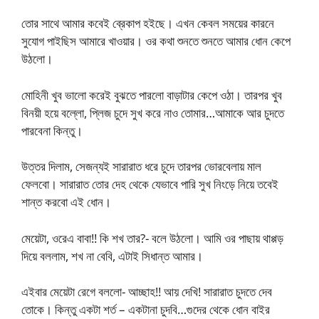
তোর সাথে আমার কবেই ব্রেকাপ হইছে। এখন কেবল সময়ের কারনে
সুযোগ পাইছিস আমারে খাওয়ার। ওর কথা শুনতে শুনতে আমার ধোন কেপে
উঠলো।
মোহিনী খুব ভালো করেই বুঝতে পারলো বাড়াটার কেপে ওঠা। তারপর খুব
বিনয়ী হয়ে বল্লো, প্লিজ চুদে সুখ করে নাও তোমার…আমাকে আর চুদতে
পারবেনা কিন্তু।
উত্তর দিলাম, সেজন্যই সারারাত ধরে চুদে তারপর ভোরবেলায় মাল
ফেলবো। সারারাত তোর দেহ থেকে যেভাবে পারি সুখ নিংড়ে নিয়ে তবেই
শান্ত করবো এই ধোন।
মেয়েটা, ওরেএ বাবা!! কি শখ তার?- বলে উঠলো। আমি ওর পাছায় থাপ্পড়
দিয়ে বললাম, শখ না বেবি, এটাই সিধান্ত আমার।
এইবার মেয়েটা রেগে বললো- আচ্ছাহ!! আয় দেখি! সারারাত চুদতে দেব
তোকে। কিন্তু একটা শর্ত – একটানা চুদবি…গুদের থেকে ধোন বাইর