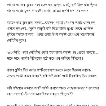
তারপর আমাকে বুকের সাথে চেপে ধরে বল্লো- একটু রেস্ট নিতে দাও প্লিজ,
তারপর আবার চুদবে না-হয়!? তোমার তো এত জলদি মাল বের হবে না।
আয়েশ করে চুদে মাল ফেলবে…ততক্ষণে আরো ১/২ বার আমার গুদের জল
খসাবে ভুল নেই…মুচকি কামুকী হাসি দিয়ে আমার মুখের ভেতর ওর জিভ
ঢুকিয়ে নাড়তে লাগলো। গুদের চেরার উপর বাড়াটা চেপে ধরে শুয়ে রইলাম
মোহিনীর বুকে।
২/৩ মিনিট পরেই মোহিনীর একটা হাত আমার বাড়াটা ধরে খেচতে লাগলো…
মাঝে মাঝে বাড়াটা বিচিসমেত মুঠো করে ধরে ঝাকিয়ে দিচ্ছিলো।
বাড়ার মুন্ডিটা দিয়ে গুদের পাপড়িতে স্ল্যাপ করতে করতে জিজ্ঞেস করলো-
এভাবে শুয়েই করবে আবার? নাকি ডগি হবো? আমি বিরকক্তি নিয়ে বললাম,
ডগি পজিশনে আমাকে জলদি আউট করাতে পারবে সেজন্য বলছো? এত তাড়া
কেন তোমার? ট্রেনতো আগামীকাল সকালে পৌছাবে??
আল্লাদী সুরে বললো, প্লিজ জলদি মাল ফেলেন, একটু ঘুমাতে দেন। কেবল