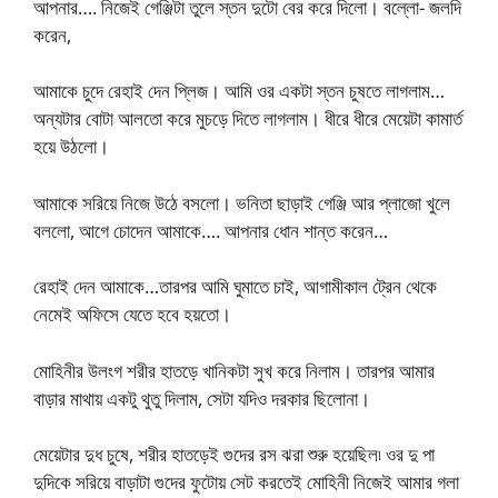
আপনার…. নিজেই গেঞ্জিটা তুলে স্তন দুটো বের করে দিলো। বল্লো- জলদি
করেন,
আমাকে চুদে রেহাই দেন প্লিজ। আমি ওর একটা স্তন চুষতে লাগলাম…
অন্যটার বোটা আলতো করে মুচড়ে দিতে লাগলাম। ধীরে ধীরে মেয়েটা কামার্ত
হয়ে উঠলো।
আমাকে সরিয়ে নিজে উঠে বসলো। ভনিতা ছাড়াই গেঞ্জি আর প্লাজো খুলে
বললো, আগে চোদেন আমাকে…. আপনার ধোন শান্ত করেন…
রেহাই দেন আমাকে…তারপর আমি ঘুমাতে চাই, আগামীকাল ট্রেন থেকে
নেমেই অফিসে যেতে হবে হয়তো।
মোহিনীর উলংগ শরীর হাতড়ে খানিকটা সুখ করে নিলাম। তারপর আমার
বাড়ার মাথায় একটু থুতু দিলাম, সেটা যদিও দরকার ছিলোনা।
মেয়েটার দুধ চুষে, শরীর হাতড়েই গুদের রস ঝরা শুরু হয়েছিল৷ ওর দু পা
দুদিকে সরিয়ে বাড়াটা গুদের ফুটোয় সেট করতেই মোহিনী নিজেই আমার গলা