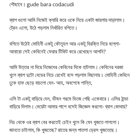
পৌছাবে। gude bara codacudi
ব্যাগ গুলো আমি নিজেই ক্যারি করে ওকে নিয়ে একটা জায়গায় দাড়ালাম।
ট্রেন এলো, উঠে পড়লাম নির্ধারিত বগিতে।
বগিতে উঠেই মোহিনী একটু কৌতূহল আর একটু বিরক্তি নিয়ে বল্লো-
আবারো সেই কেবিনেই ফেরার টিকিট করে রেখেছেন আপনি?
আমি উত্তর না দিয়ে নিজেদের কেবিনের দিকে হাটলাম। কেবিনের দরজা
খুলে ব্যাগ দুটো বেডের নিচে রেখেই বসে পড়লাম বিছানায়। মোহিনী কেবিনে
ঢুকে হাফ ছেড়ে বাচলো যেন- আহ, অবশেষে শান্তি,
এসি টা একটু বাড়িয়ে দেন, ভীষন গরমে ভিজে গেছি একেবারে। এসির ঠান্ডা
বাড়িয়ে দিলাম। মেয়েটা আমার পাশে বসেই জিজ্ঞেস করলো- ব্যাগ কোথায়?
নিচ থেকে ওর ব্যাগ বের করতেই চেইন খুলে কি যেন খুজতে লাগলো।
জানতে চাইলাম, কি খুজতেছ? রাতের জন্য পাতলা ড্রেস খুজতেছে।