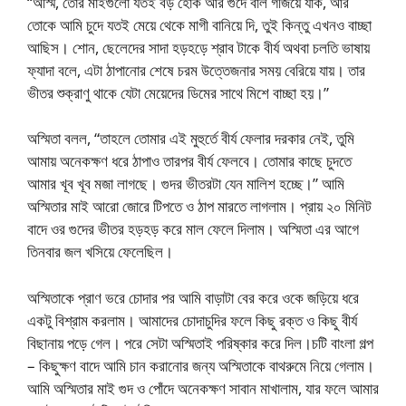
“অস্মি, তোর মাইগুলো যতই বড় হোক আর গুদে বাল গজিয়ে যাক, আর
তোকে আমি চুদে যতই মেয়ে থেকে মাগী বানিয়ে দি, তুই কিন্তু এখনও বাচ্ছা
আছিস। শোন, ছেলেদের সাদা হড়হড়ে শ্রাব টাকে বীর্য অথবা চলতি ভাষায়
ফ্যাদা বলে, এটা ঠাপানোর শেষে চরম উত্তেজনার সময় বেরিয়ে যায়। তার
ভীতর শুক্রাণু থাকে যেটা মেয়েদের ডিমের সাথে মিশে বাচ্ছা হয়।”
অস্মিতা বলল, “তাহলে তোমার এই মুহুর্তে বীর্য ফেলার দরকার নেই, তুমি
আমায় অনেকক্ষণ ধরে ঠাপাও তারপর বীর্য ফেলবে। তোমার কাছে চুদতে
আমার খূব খূব মজা লাগছে। গুদর ভীতরটা যেন মালিশ হচ্ছে।” আমি
অস্মিতার মাই আরো জোরে টিপতে ও ঠাপ মারতে লাগলাম। প্রায় ২০ মিনিট
বাদে ওর গুদের ভীতর হড়হড় করে মাল ফেলে দিলাম। অস্মিতা এর আগে
তিনবার জল খসিয়ে ফেলেছিল।
অস্মিতাকে প্রাণ ভরে চোদার পর আমি বাড়াটা বের করে ওকে জড়িয়ে ধরে
একটু বিশ্রাম করলাম। আমাদের চোদাচুদির ফলে কিছু রক্ত ও কিছু বীর্য
বিছানায় পড়ে গেল। পরে সেটা অস্মিতাই পরিষ্কার করে দিল।চটি বাংলা গল্প
– কিছুক্ষণ বাদে আমি চান করানোর জন্য অস্মিতাকে বাথরুমে নিয়ে গেলাম।
আমি অস্মিতার মাই গুদ ও পোঁদে অনেকক্ষণ সাবান মাখালাম, যার ফলে আমার