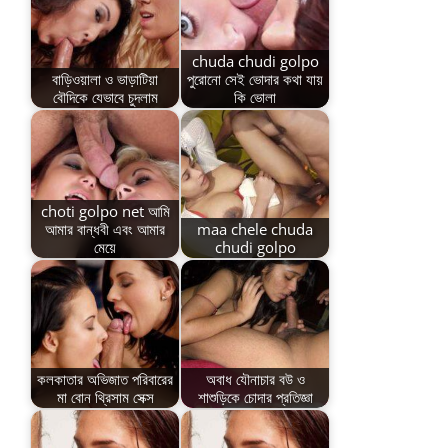
chuda chudi golpo
বাড়িওয়ালা ও ভাড়াটিয়া
পুরোনো সেই ভোদার কথা যায়
বৌদিকে যেভাবে চুদলাম
কি ভোলা
choti golpo net আমি
আমার বান্ধবী এবং আমার
maa chele chuda
মেয়ে
chudi golpo
কলকাতার অভিজাত পরিবারের
অবাধ যৌনাচার বউ ও
মা বোন থ্রিসাম সেক্স
শাশুড়িকে চোদার প্রতিজ্ঞা