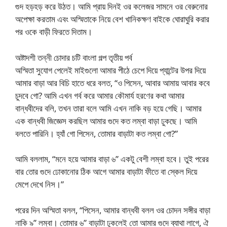
গুদ হড়হড় করে উঠত। আমি প্রায় দিনই ওর কলেজর সামনে ওর বেরুনোর
অপেক্ষা করতাম এবং অস্মিতাকে নিয়ে বেশ খানিকক্ষণ বাইকে ঘোরাঘুরি করার
পর ওকে বাড়ী ফিরতে দিতাম।
অষ্টাদশী তন্নী চোদার চটি বাংলা গল্প তৃতীয় পর্ব
অস্মিতা সুযোগ পেলেই মাইগুলো আমার পীঠে চেপে দিয়ে প্যান্টের উপর দিয়ে
আমার বাড়া আর বিচি হাতে ধরে বলত, “ও পিসেন, আবার আমায় আবার কবে
চুদবে গো? আমি এখন গর্ব করে আমার কৌমার্য হরণের কথা আমার
বান্ধবীদের বলি, তখন তারা বলে আমি এখন নাকি বড় হয়ে গেছি। আমার
এক বান্ধবী জিজ্ঞেস করছিল আমার গুদে কত লম্বা বাড়া ঢুকছে। আমি
বলতে পারিনি। হ্যাঁ গো পিসেন, তোমার বাড়াটা কত লম্বা গো?”
আমি বললাম, “মনে হয়ে আমার বাড়া ৬” একটু বেশী লম্বা হবে। তুই পরের
বার তোর গুদে ঢোকানোর ঠিক আগে আমার বাড়াটা ফীতে বা স্কেল দিয়ে
মেপে দেখে নিস।”
পরের দিন অস্মিতা বলল, “পিসেন, আমার বান্ধবী বলল ওর চোদন সঙ্গীর বাড়া
নাকি ৯” লম্বা। তোমার ৬” বাড়াটা ঢুকলেই তো আমার গুদে ব্যাথা লাগে, ঐ