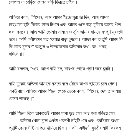
কোথাও না বেড়িয়ে সোজা বাড়ি ফিরতে চাইল।
অস্মিতা বলল, “পিসেন, আজ আমার ইচ্ছে পুরণের দিন, আজ আমার
মাইগুলো তুমি নিজের হাতে টিপবে এবং আমার গুদে বাড়া ঢুকিয়ে আমার শীল
হরণ করবে। আজ আমি তোমার সামনে ও তুমি আমার সামনে সম্পূর্ণ ন্যাংটো
হবে। আমি ললীপপের মত তোমার বাড়া চুষবো। আচ্ছা বল ত তুমি আমায় কি
কি ভাবে চুদবে?” আনন্দে ও উত্তেজনায় অস্মিতার কথা যেন শেষই
হচ্ছিলনা।
আমি বললাম, “ওরে, আগে বাড়ি চল, তারপর তোকে প্রাণ ভরে চুদছি।”
বাড়ি ঢুকেই অস্মিতা আমাকে বসতে বলে দৌড়ে কাপড় ছাড়তে চলে গেল।
একটু বাদে অস্মিতা আমায় পিছন থেকে ডেকে বলল, “পিসেন, দেখ ত আমায়
কেমন লাগছে।”
আমি পিছন দিকে তাকাতেই আমার মাথা ঘুরে গেল আর গলা শুকিয়ে গেল
…….. অস্মিতা খোলা চুলে একটা পারদর্শী নাইটি পরে এবং ব্রেসিয়ার অথবা
প্যান্টি কোনওটাই না পরে দাঁড়িয়ে ছিল। একটা অষ্টাদশী যুবতীর মাই কিরকম