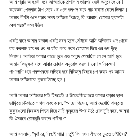
আমি প্রায় আধ ঘন্টা ধরে অস্মিতাকে ঠাপালাম তারপর ওরই অনুরোধে বেশ
কয়েকটা পেল্লাই ঠাপ মেরে ওর গুদে গলগল করে গাঢ় ফ্যাদা ফেলে দিলাম।
আমার বীর্যটা গুদে পড়ার সময় অস্মিতা “আঃহ, কি আরাম, তোমার ফ্যাদাটা
বেশ গরম” বলে উঠল।
একটু বাদে আমার বাড়াটা একটু নরম হতে সেটাকে আমি অস্মিতার গুদ থেকে
বার করলাম তারপর ওর পা ফাঁক করে নরম তোয়ালে দিয়ে ওর গুদ পুঁছে
দিলাম। অস্মিতা আমার কাছে চুদে এত আনন্দ পেয়েছিল যে সে হাসি মুখে
আমায় কিছুক্ষণ বাদে আবার চোদার অনুরোধ করল। বেশ খানিকক্ষণ
পাশাপাশি শুয়ে পরস্পরকে জড়িয়ে ধরে বিভিন্ন বিষয়ে গল্প করার পর আমার
আবার অস্মিতাকে চুদতে ইচ্ছে হল।
আমি আবার অস্মিতার মাই টিপতেই ও উত্তেজিত হয়ে আমার বাড়ার ছাল
ছাড়িয়ে চটকাতে লাগল এবং বলল, “আচ্ছা পিসেন, আমি দেখেছি রাস্তায়
কুকুরগুলো কিরকম পিছন দিয়ে মাদী কুকুরের উপর উঠে চোদাচুদি করে, আমরা
কি ঐভাবে চোদাচুদি করতে পারিনা?”
আমি বললাম, “হ্যাঁ রে, নিশ্চই পারি। তুই কি এখন ঐভাবে চুদতে চাইছিস?