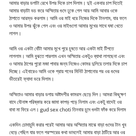
আমার বাড়ার ডগাটা রেখে উপর দিকে চাপ দিলাম। দুই একবার চাপ দিতেই
আমার বাড়াটা ভচ করে অস্মিতার গুদে ঢুকে গেল আর আমি আবার ওকে
ঠাপাতে আরম্ভ করলাম। আমি ওর মাই ধরে নিজের দিকে টানলাম, যার ফলে
ও আমার উপর ঝুঁকে গেল এবং ওর মাইগুলো আমার মুখের সাথে ঘষা খেতে
লাগল।
আমি ওর একটা বোঁটা আমার মুখে পুরে চুষতে আর একটা মাই টিপতে
লাগলাম। আমি বুঝতে পারলাম এখন অস্মিতার একটুও ব্যাথা লাগছেনা এবং
ও আমার ঠাপের পুরো মজা পাবার জন্য নিজেও কোমর দুলিয়ে তলার দিকে চাপ
দিচ্ছে। এইবারেও আমি ওকে প্রায় পনের মিনিট ঠাপানোর পর ওর গুদের
ভীতরেই ফ্যাদা ভরে দিলাম।
অস্মিতাও আমার বাড়ার ডগায় অষ্টাদশীর কামরস ছেড়ে দিল। আমরা কিছুক্ষণ
বাদে যৌনাঙ্গ পরিষ্কার করে জামা কাপড় পড়ে নিলাম এবং একটু বাদেই ওর
বাবা মা ফিরে এল। gud sex choti তিনবার চুদে গুদটা ফাঁক করে দিলাম
একদিন চোদাচুদি করার পরেই আমার আর অস্মিতার মাঝে বাড়া গুদের টান খুব
বেড়ে গেছিল যার ফলে পরস্পরের কথা ভাবলেই আমার বাড়া ঠাটিয়ে আর ওর