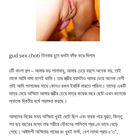
gud sex choti তিনবার চুদে গুদটা ফাঁক করে দিলাম
চটি বাংলা গল্প – আমার বড় শালাবাবু, আমার চেয়ে বয়সে অনেক বড়, তাই
তাকে আমি দাদা বলেই ডাকি। তার স্ত্রীর বয়সটাও আমর চেয়ে অনেক বেশী
তাই আমি শালাজের সাথে কোনও রকম ইয়ার্কি মারতে পারিনা। তাদের একটি
মাত্র মেয়ে অস্মিতা আমার স্ত্রীর চেয়ে মাত্র কয়েক বছর ছোট এখন কলেজে
স্নাতক দ্বিতীয় বর্ষে পড়াশুনা করছে।
আমাদের বিয়ের সময় অস্মিতা খুবই ছোট ছিল এবং ফ্রক পরে ঘুরত, কিন্তু
গত ছয় বছরের মধ্যে তার শরীরে যৌবনের লালিত্য প্রচণ্ড ভাবে বেড়ে
গেছে। অষ্টাদশী অস্মিতার গায়ের রং খুবই ফর্সা, বেশ লম্বা প্রায় ৫’৩”,