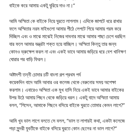
বাইকে করে আমায় একটু ঘুরিয়ে দাও না।”
আমি অস্মিতা কে বাইকে নিয়ে ঘুরতে লাগলাম। এদিকে জাপটে ধরে রাখার
ফলে অস্মিতার নরম মাইগুলো আমার পীঠে লেপটে গিয়ে আমায় গরম করে
দিচ্ছিল এবং ও মাঝে মাঝেই নিজের দাবনার মাঝে আমার পাছা চেপে ধরছিল
যার ফলে আমার যন্ত্রটা শক্ত হয়ে যাচ্ছিল। অস্মিতা কিন্তু তার জন্য
কোনও ভ্রুক্ষেপ করল না এবং একই ভাবে আমায় জড়িয়ে ধরে বেশ খানিক্ষণ
ঘোরার পর বাড়ি ফিরল।
অষ্টাদশী তন্নী চোদার চটি বাংলা গল্প প্রথম পর্ব
কয়েকদিন বাদে আমি আবার ওর কলেজ থেকে বেরুনোর সময় অপেক্ষা
করলাম। এবারেও অস্মিতা এক মুখ হাসি নিয়ে একই ভাবে আমার বাইকের
উপর উঠে আমায় পিছন থেকে জড়িয়ে ধরল। একটু বাদে অস্মিতা আমায়
বলল, “পিসেন, আমাকে পিছনে বসিয়ে বাইকে ঘুরতে তোমার কেমন লাগে?”
আমি খুব ভাল লাগে বলতে সে বলল, “ভাল ত লাগারই কথা, একটা কলেজে
পড়া সুন্দরী যুবতীকে বাইকে বসিয়ে ঘুরতে কোন ছেলের না ভাল লাগে?”