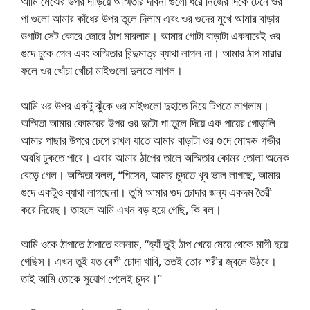
আমি মেঝের উপর দাঁড়িয়ে অস্মিতার দাবনা গুলো ধরে নিজের দিকে টেনে ওর
পা গুলো আমার কাঁধের উপর তুলে দিলাম এবং ওর গুদের মুখে আমার বাড়ার
ডগাটা সেট কোরে জোরে ঠাপ মারলাম। আমার গোটা বাড়াটা একবারেই ওর
গুদে ঢুকে গেল এবং অস্মিতার বিন্দুমাত্র ব্যাথা লাগল না। আমার ঠাপ মারার
ফলে ওর খোঁচা খোঁচা মাইগুলো দুলতে লাগল।
আমি ওর উপর একটু ঝুঁকে ওর মাইগুলো দুহাতে নিয়ে টিপতে লাগলাম।
অস্মিতা আমার কোমরের উপর ওর দুটো পা তুলে দিয়ে এক পায়ের গোড়ালি
আমার পাছার উপরে চেপে রাখল যাতে আমার বাড়াটা ওর গুদে মোক্ষম গভীর
অবধি ঢুকতে পারে। এবার আমার ঠাপের তালে অস্মিতার কোমর তোলা অনেক
বেড়ে গেল। অস্মিতা বলল, “পিসেন, আমার চুদতে খূব ভাল লাগছে, আমার
গুদে একটুও ব্যাথা লাগছেনা। তুমি আমার গুদ চোদার জন্য একদম তৈরী
করে দিয়েছ। তাহলে আমি এখন বড় হয়ে গেছি, কি বল।
আমি ওকে ঠাপাতে ঠাপাতে বললাম, “হ্যাঁ তুই ঠাপ খেয়ে মেয়ে থেকে মাগী হয়ে
গেছিস। এখন তুই যত বেশী চোদা খাবি, ততই তোর শরীর জ্বলে উঠবে।
তাই আমি তোকে সুযোগ পেলেই চুদব।”