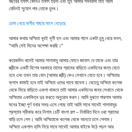
বছরের তফাৎ কোনও তফাৎ হয়না এবং তুই আমার সমবয়সী তাই আমি
যেদিনই সুযোগ পাব তোকে চুদব।
চোদা খেয়ে মাগীর পাছায় মাংস বেড়েছে
আমার কথায় অস্মিতা খূবই খূশী হল এবং আমার গালে একটা চুমু খেয়ে বলল,
“আমি সেই দিনের অপেক্ষা করছি।”
কয়েকদিন বাদেই আমার শালাবাবু আমায় ফোনে জানাল যে তাকে এবং তার
স্ত্রীকে একটি বিশেষ দরকারে তাদের গ্রামের বাড়িতে একদিনের জন্য যেতে
হবে এবং তখন তার বোন (আমার স্ত্রী) কেও সেখানে যেতে হবে। অস্মিতার
ক্লাস কামাই হবে তাই অস্মিতা ওদের সাথে যাবেনা। যেহেতু অস্মিতা কলেজ
থেকে ফিরে বাড়িতে একলা থাকবে তাই আমায় একদিনের জন্য সেখানে থেকে
অস্মিতার একাকিত্ব দুর করতে অনুরোধ করল। আমি বুঝতে পারলাম আমার
মনের ইচ্ছা পুর্ণ হবার সময় এসে গেছে তাই আমি সাথে সাথেই শালাবাবুর
প্রস্তাব স্বীকার করে নিলাম।চটি বাংলা গল্প – নির্ধারিত দিনে ওরা গ্রামের
বাড়ি চলে গেল। আমি অস্মিতাকে কলেজ থেকে আনতে চলে গেলাম।
অস্মিতা একগাল হাসি নিয়ে সাথে সাথেই আমার বাইকে উঠে পড়ল আর