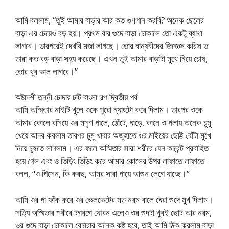
আমি বললাম, “তুই আমার বাড়ার আর কত গুণগান করবি? অনেক ছেলের
বাড়া এর চেয়েও বড় হয়। প্রথম বার গুদে বাড়া ঢোকালে তো একটু ব্যাথা
লাগবে। তারপরেই দেখবি মজা লাগছে। তোর বান্ধবীদের জিজ্ঞেস করিস ত
তারা কত বড় বাড়া সহ্য করেছে। এখন তুই আমার বাড়াটা মুখে নিয়ে চোষ,
তোর খুব ভাল লাগবে।”
অষ্টাদশী তন্নী চোদার চটি বাংলা গল্প দ্বিতীয় পর্ব
আমি অস্মিতার নাইটি খুলে ওকে পুরো ন্যাংটো করে দিলাম। তারপর ওকে
আমার কোলে বসিয়ে ওর মসৃণ গালে, ঠোঁটে, ঘাড়ে, কানে ও গলায় অনেক চুমু
খেয়ে আদর করলাম তারপর চুমু খাবার অজুহাতে ওর মাইয়ের ছোট্ট বোঁটা মুখে
নিয়ে চুষতে লাগলাম। এর ফলে অস্মিতার সারা শরীরে যেন কারেন্ট প্রবাহিত
হয়ে গেল এবং ও তিড়িং তিড়িং করে আমার কোলের উপর লাফাতে লাফাতে
বলল, “ও পিসেন, কি করছ, আমর সারা গায়ে আগুন লেগে যাচ্ছে।”
আমি ওর পা ফাঁক করে ওর ভেলভেটের মত নরম বালে ঘেরা গুদে মুখ দিলাম।
সত্যি অস্মিতার শরীরে টগবগে যৌবন এলেও ওর গুদটা খুবই ছোট আর নরম,
ওর গুদে বাড়া ঢোকালে বেচারার অনেক কষ্ট হবে, তাই আমি ঠিক করলাম বাড়া