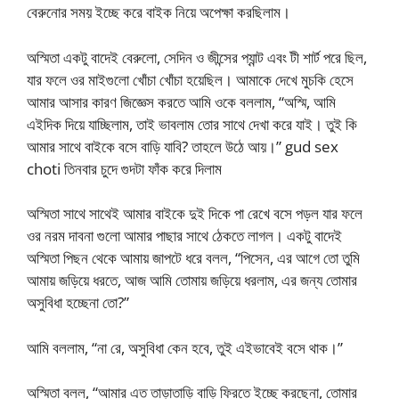
বেরুনোর সময় ইচ্ছে করে বাইক নিয়ে অপেক্ষা করছিলাম।
অস্মিতা একটু বাদেই বেরুলো, সেদিন ও জীন্সের প্যান্ট এবং টী শার্ট পরে ছিল,
যার ফলে ওর মাইগুলো খোঁচা খোঁচা হয়েছিল। আমাকে দেখে মুচকি হেসে
আমার আসার কারণ জিজ্ঞেস করতে আমি ওকে বললাম, “অস্মি, আমি
এইদিক দিয়ে যাচ্ছিলাম, তাই ভাবলাম তোর সাথে দেখা করে যাই। তুই কি
আমার সাথে বাইকে বসে বাড়ি যাবি? তাহলে উঠে আয়।” gud sex
choti তিনবার চুদে গুদটা ফাঁক করে দিলাম
অস্মিতা সাথে সাথেই আমার বাইকে দুই দিকে পা রেখে বসে পড়ল যার ফলে
ওর নরম দাবনা গুলো আমার পাছার সাথে ঠেকতে লাগল। একটু বাদেই
অস্মিতা পিছন থেকে আমায় জাপটে ধরে বলল, “পিসেন, এর আগে তো তুমি
আমায় জড়িয়ে ধরতে, আজ আমি তোমায় জড়িয়ে ধরলাম, এর জন্য তোমার
অসুবিধা হচ্ছেনা তো?”
আমি বললাম, “না রে, অসুবিধা কেন হবে, তুই এইভাবেই বসে থাক।”
অস্মিতা বলল, “আমার এত তাড়াতাড়ি বাড়ি ফিরতে ইচ্ছে করছেনা, তোমার