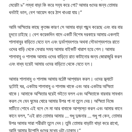
মেয়েটা ৯” লম্বা বাড়া কি করে সহ্য করে গো? আমার গুদের জন্য তোমার
ধনটাই ভাল, বেশ আয়েস করে ঠাপ খাওয়া যায়।”
আমি অস্মিতার কাছে কৃতজ্ঞ কারণ সে আমার বাড়া পছন্দ করেছে এবং বার বার
চুদতে চাইছে। বেশ কয়েকদিন বাদে একটি বিশেষ দরকারে আমায় একলাই
শালাবাবুর বাড়িতে যেতে হল এবং দুর্ভাগ্যবশতঃ অথবা সৌভাগ্যবশতঃ রাতে
ওদের বাড়ি থেকে ফেরার সময় আমার বাইকটি খারাপ হয়ে গেল। আমার
শালাবাবু ও শালাজ আমায় ওদের বাড়িতে রাত কাটানোর জন্য জোরাজুরি করল
এবং বাধ্য হয়েই আমায় ওদের বাড়িতে থেকে যেতে হল।
আমার শালাবাবু ও শালাজ আমায় যঠেষ্ট আপ্যায়ন করল। ওদের ফ্ল্যাটে
দুটোই ঘর, একটায় শালাবাবু ও শালাজ থাকে এবং আর একটায় অস্মিতা
থাকে। আমাকে অস্মিতার ঘরেই শুইতে বলল এবং অস্মিতাকে বারবার সাবধান
করল সে যেন ঘুমের ঘোরে আমার উপর পা না তুলে দেয়। অস্মিতা নিজে
মাটিতে শোবে এই বলে সে মা আর বাবাকে আশ্বস্ত করল এবং আমার কানে
কানে বলল, “এই রাত তোমার আমার … শুধু দুজনার … শুধু পা কেন, তোমার
উপর আমার সারা শরীরটা তুলে দেব। তুমি তোমার বাড়াটা খাড়া করে রাখো,
আমি আমার উপোসি গুদের মধ্যে ওটা ঢোকাব।”