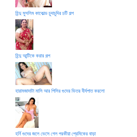
হিন্দু মুসলিম কাকোল্ড চুদাচুদির চটি গল্প
হিন্দু আন্টিকে করার গল্প
হারামজাদাটা মাসি আর পিসির গুদের ভিতর বীর্যপাত করলো
হর্নি গুদের জলে ভেসে গেল পরকীয়া প্রেমিকের বাড়া