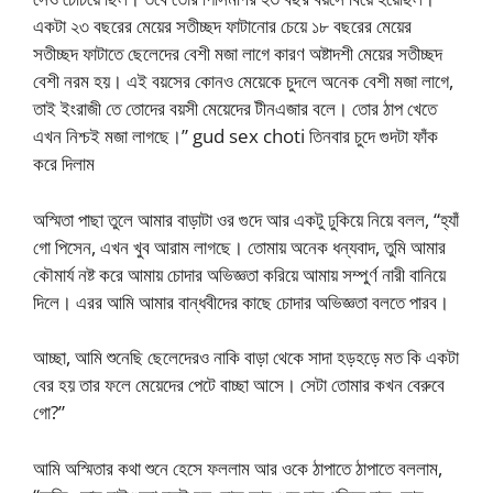
একটা ২৩ বছরের মেয়ের সতীচ্ছদ ফাটানোর চেয়ে ১৮ বছরের মেয়ের
সতীচ্ছদ ফাটাতে ছেলেদের বেশী মজা লাগে কারণ অষ্টাদশী মেয়ের সতীচ্ছদ
বেশী নরম হয়। এই বয়সের কোনও মেয়েকে চুদলে অনেক বেশী মজা লাগে,
তাই ইংরাজী তে তোদের বয়সী মেয়েদের টীনএজার বলে। তোর ঠাপ খেতে
এখন নিশ্চই মজা লাগছে।” gud sex choti তিনবার চুদে গুদটা ফাঁক
করে দিলাম
অস্মিতা পাছা তুলে আমার বাড়াটা ওর গুদে আর একটু ঢুকিয়ে নিয়ে বলল, “হ্যাঁ
গো পিসেন, এখন খুব আরাম লাগছে। তোমায় অনেক ধন্যবাদ, তুমি আমার
কৌমার্য নষ্ট করে আমায় চোদার অভিজ্ঞতা করিয়ে আমায় সম্পুর্ণ নারী বানিয়ে
দিলে। এরর আমি আমার বান্ধবীদের কাছে চোদার অভিজ্ঞতা বলতে পারব।
আচ্ছা, আমি শুনেছি ছেলেদেরও নাকি বাড়া থেকে সাদা হড়হড়ে মত কি একটা
বের হয় তার ফলে মেয়েদের পেটে বাচ্ছা আসে। সেটা তোমার কখন বেরুবে
গো?”
আমি অস্মিতার কথা শুনে হেসে ফললাম আর ওকে ঠাপাতে ঠাপাতে বললাম,