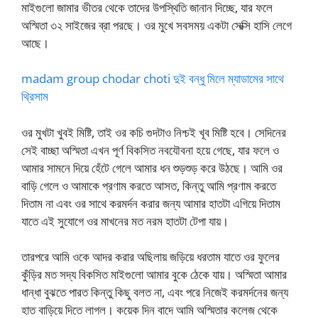
মাইগুলো জামার ভীতর থেকে তাদের উপস্থিতি জানান দিচ্ছে, যার ফলে
অস্মিতা ৩২ সাইজের ব্রা পরছে। ওর মুখে সবসময় একটা সেক্সি হাসি লেগে
আছে।
madam group chodar choti দুই বন্ধু মিলে ম্যাডামের সাথে
থ্রিসাম
ওর মুখটা খুবই মিষ্টি, তাই ওর কচি গুদটাও নিশ্চই খূব মিষ্টি হবে। সেদিনের
সেই বাচ্ছা অস্মিতা এখন পূর্ণ বিকসিত নবযৌবনা হয়ে গেছে, যার ফলে ও
আমার সামনে দিয়ে হেঁটে গেলে আমার ধন শুড়শুড় করে উঠছে। আমি ওর
বাড়ি গেলে ও আমাকে প্রণাম করতে আসত, কিন্তু আমি প্রণাম করতে
দিতাম না এবং ওর সাথে করমর্দন করার জন্য আমার হাতটা এগিয়ে দিতাম
যাতে এই সুযোগে ওর মাখনের মত নরম হাতটা টেপা যায়।
তারপরে আমি ওকে আদর করার অছিলায় জড়িয়ে ধরতাম যাতে ওর ফুলের
কুঁড়ির মত সদ্য বিকসিত মাইগুলো আমার বুকে ঠেকে যায়। অস্মিতা আমার
ধান্ধা বুঝতে পারত কিন্তু কিছু বলত না, এবং পরে নিজেই করমর্দনের জন্য
হাত বাড়িয়ে দিতে লাগল। কয়েক দিন বাদে আমি অস্মিতার কলেজ থেকে