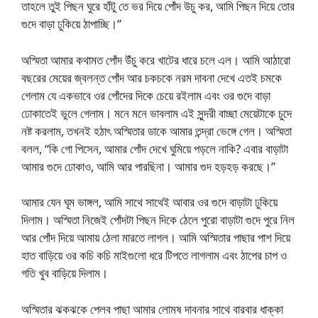
তাহলে তুই পিছন ঘুরে হাঁটু তে ভর দিয়ে পোঁদ উচু কর, আমি পিছন দিয়ে তোর
গুদে বাড়া ঢুকিয়ে ঠাপাচ্ছি।”
অস্মিতা আমার কথামত পোঁদ উঁচু করে খাটের ধারে চলে এল। আমি আঠারো
বছরের মেয়ের জ্বলন্ত পোঁদ আর চকচকে নরম দাবনা দেখে এতই চমকে
গেলাম যে একভাবে ওর পোঁদের দিকে চেয়ে রইলাম এবং ওর গুদে বাড়া
ঢোকাতেই ভুলে গেলাম। মনে মনে ভাবলাম এই সুন্দরী বাচ্ছা মেয়েটাকে চুদে
নষ্ট করলাম, তখনই হঠাৎ অস্মিতার ডাকে আমার তন্দ্রা ভেঙ্গে গেল। অস্মিতা
বলল, “কি গো পিসেন, আমার পোঁদ দেখে ঘুমিয়ে পড়লে নাকি? এবার বাড়াটা
আমার গুদে ঢোকাও, আমি আর পারছিনা। আমার গুদ হড়হড় করছে।”
আমার যেন ঘূম ভাঙ্গল, আমি সাথে সাথেই আবার ওর গুদে বাড়াটা ঢুকিয়ে
দিলাম। অস্মিতা নিজেই পোঁদটা পিছন দিকে ঠেলে পুরো বাড়াটা গুদে পুরে নিল
আর পোঁদ দিয়ে আমায় ঠেলা মারতে লাগল। আমি অস্মিতার পাছার পাশ দিয়ে
হাত বাড়িয়ে ওর কচি কচি মাইগুলো ধরে টিপতে লাগলাম এবং ঠাপের চাপ ও
গতি খুব বাড়িয়ে দিলাম।
অস্মিতার ঝকঝকে পেলব পাছা আমার লোমষ দাবনার সাথে বারবার ধাক্কা