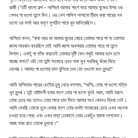
রাজী।”চটি বাংলা গল্প – অস্মিতা আমার পাশে শুয়ে আমার বুকের উপর ওর
পেলব পা গুলো তুলে দিল। ওর নেল পালিশ লাগানো ট্রিম করা পায়ের নখ
গুলো ওর ফর্সা আর মসৃণ সুগঠিত পায়ে খুব মানিয়েছিল।
অস্মিতা বলল, “বাবা আর মা আমায় ঘুমের ঘোরে তোমার গায়ে পা না তোলার
জন্য সাবধান করেছিল তাই আমি জাগা অবস্থায় তোমার গায়ে পা তুলে
দিলাম। একটু পা ফাঁক করতেই তোমার দৃষ্টি কেন শুধুই আমার গুদে চলে
যাচ্ছে বলত? ওটা তো তুমি গতবারে চোখ নাক মুখ সবকিছু গুঁজে দিয়ে
দেখেছ। আমার পা গুলোয় হাত বুলিয়ে দেখ তো ওগুলো কত সুন্দর!”
আমি অস্মিতার পায়ের চেটোয় চুমু খেয়ে বললাম, “অস্মি, তোর পা গুলো সত্যি
খুব সুন্দর। তুই অষ্টাদশী হবার ফলে তোর পা গুলো খুবই নরম, আমি বয়সে
তোর চেয়ে বড় হলেও তোর পায়ে হাত দিতে আমার মনে কোনও দ্বিধা নেই।
আমি দেখছি তোকে চুদে দেবার ফলে তোর গুদটা গতবারের চেয়ে এখন অনেক
চওড়া হয়ে গেছে এবং এখন বাড়া ঢোকালে তোর একটুও ব্যাথা লাগবেনা।
আজ সারা রাত তোকে চুদবো।”