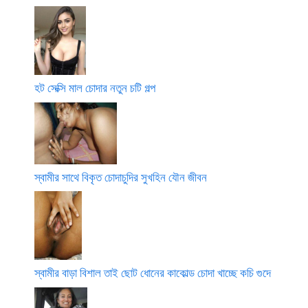
হট সেক্সি মাল চোদার নতুন চটি গল্প
স্বামীর সাথে বিকৃত চোদাচুদির সুখহিন যৌন জীবন
স্বামীর বাড়া বিশাল তাই ছোট ধোনের কাকোল্ড চোদা খাচ্ছে কচি গুদে