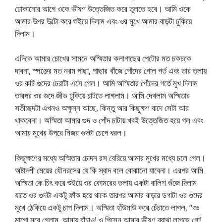
ঢোকানোর আগে ওকে ভীষণ উত্তেজিত করে তুলতে হবে। আমি ওকে
আমার উপর উল্টো করে শুইয়ে দিলাম এবং ওর মুখে আমার বাড়টা ঢুকিয়ে
দিলাম।
এদিকে আমার চোখের সামনে অস্মিতার কলাগাছের পেটোর মত চকচকে
দাবনা, স্পঞ্জের মত নরম পাছা, পাছার খাঁজে পোঁদের গোল গর্ত এবং তার তলায়
ওর কচি গুদের চেরাটা এসে গেল। আমি অস্মিতার পোঁদের গর্তে মুখ দিলাম
তারপর ওর গুদে জীভ ঢুকিয়ে চাটতে লাগলাম। আমি দেখলাম অস্মিতার
সতীচ্ছদটা এখনও অক্ষুন্ন আছে, কিন্তু আর কিছুক্ষণ বাদে সেটা আর
থাকবেনা। অস্মিতা আমার গুদ ও পোঁদ চাটায় খবই উত্তেজিত হয়ে গল এবং
আমার মুখের উপরে নিজর গুদটা চেপে ধরল।
কিছুক্ষণের মধ্যে অস্মিতার চোদন রস বেরিয়ে আমার মুখের মধ্যে চলে গেল।
অষ্টাদশী মেয়ের যৌনরসের যে কি স্বাদ বলে বোঝানো যাবেনা। এরপর আমি
অস্মিতা কে চিৎ করে শুইয়ে ওর কোমরের তলায় একটা বালিশ গুঁজে দিলাম
যাতে ওর গুদটা একটু ফাঁক হয়ে থাকে তারপর আমার বাড়ার ডগাটা ওর গুদের
মুখে ঠেকিয়ে একটু চাপ দিলাম। অস্মিতা হাঁউমাউ করে চেঁচাতে লাগল, “ওঃ
মাগো মরে গেলাম, আমায় বাঁচাও! ও পিসেন আমার ভীষণ ব্যাথা লাগছে গো!