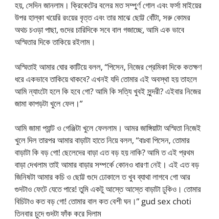
হয়, সেদিন জানলাম। ক্রিকেটের বলের মত সম্পুর্ণ গোল এবং ফর্সা মাইয়ের
উপর হাল্কা খয়েরি রংয়ের বৃত্ত এবং তার মাঝে ছোট্ট বোঁটা, সরু কোমর
অথচ চওড়া পাছা, গুদের চারিদিকে সবে বাল গজাচ্ছে, আমি এক ভাবে
অস্মিতার দিকে তাকিয়ে রইলাম।
অস্মিতাই আমার ঘোর কাটিয়ে বলল, “পিসেন, নিজের প্রেমিকা দিকে কতক্ষণ
ধরে একভাবে তাকিয়ে থাকবে? এখনই যদি তোমার এই অবস্থা হয় তাহলে
আমি ন্যাংটো হলে কি হবে গো? আমি কি সত্যি খুবই সুন্দরী? এইবার নিজের
জামা কাপড়টা খুলে ফেল।”
আমি জামা প্যান্ট ও গেঞ্জিটা খুলে ফেললাম। আমর জাঙ্গিয়াটা অস্মিতা নিজেই
খুলে দিল তারপর আমার বাড়াটা হাতে নিয়ে বলল, “বাঃবা পিসেন, তোমার
বাড়াটা কি বড় গো! ছেলেদের বাড়া এত বড় হয় নাকি? আমি ত এই প্রথম
বাড়া দেখলাম তাই আমার বাড়ার সম্পর্কে কোনও ধারণা নেই। এই এত বড়
জিনিষটা আমার কচি ও ছোট্ট গুদে ঢোকালে ত খুব ব্যাথা লাগবে গো আর
গুদটাও ফেটে যেতে পারে! তুমি একটু আস্তে আস্তে বাড়াটা ঢুকিও। তোমার
বিচিটাও কত বড় গো! তোমার বাল কত বেশী ঘন।” gud sex choti
তিনবার চুদে গুদটা ফাঁক করে দিলাম