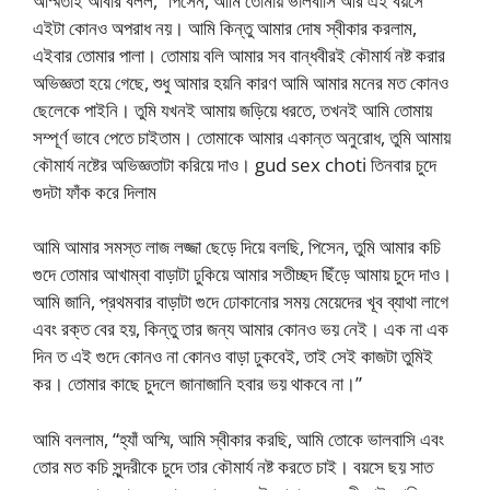
অস্মিতাই আবার বলল, “পিসেন, আমি তোমায় ভালবাসি আর এই বয়সে
এইটা কোনও অপরাধ নয়। আমি কিন্তু আমার দোষ স্বীকার করলাম,
এইবার তোমার পালা। তোমায় বলি আমার সব বান্ধবীরই কৌমার্য নষ্ট করার
অভিজ্ঞতা হয়ে গেছে, শুধু আমার হয়নি কারণ আমি আমার মনের মত কোনও
ছেলেকে পাইনি। তুমি যখনই আমায় জড়িয়ে ধরতে, তখনই আমি তোমায়
সম্পূর্ণ ভাবে পেতে চাইতাম। তোমাকে আমার একান্ত অনুরোধ, তুমি আমায়
কৌমার্য নষ্টের অভিজ্ঞতাটা করিয়ে দাও। gud sex choti তিনবার চুদে
গুদটা ফাঁক করে দিলাম
আমি আমার সমস্ত লাজ লজ্জা ছেড়ে দিয়ে বলছি, পিসেন, তুমি আমার কচি
গুদে তোমার আখাম্বা বাড়াটা ঢুকিয়ে আমার সতীচ্ছদ ছিঁড়ে আমায় চুদে দাও।
আমি জানি, প্রথমবার বাড়াটা গুদে ঢোকানোর সময় মেয়েদের খূব ব্যাথা লাগে
এবং রক্ত বের হয়, কিন্তু তার জন্য আমার কোনও ভয় নেই। এক না এক
দিন ত এই গুদে কোনও না কোনও বাড়া ঢুকবেই, তাই সেই কাজটা তুমিই
কর। তোমার কাছে চুদলে জানাজানি হবার ভয় থাকবে না।”
আমি বললাম, “হ্যাঁ অস্মি, আমি স্বীকার করছি, আমি তোকে ভালবাসি এবং
তোর মত কচি সুন্দরীকে চুদে তার কৌমার্য নষ্ট করতে চাই। বয়সে ছয় সাত