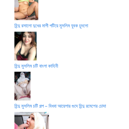
হিন্দু রসালো দুধের মাগী পটিয়ে মুসলিম যুবক চুদলো
হিন্দু মুসলিম চটি বাংলা কাহিনী
হিন্দু মুসলিম চটি গল্প – বিধবা আয়েশার গুদে হিন্দু রমেশের চোদা