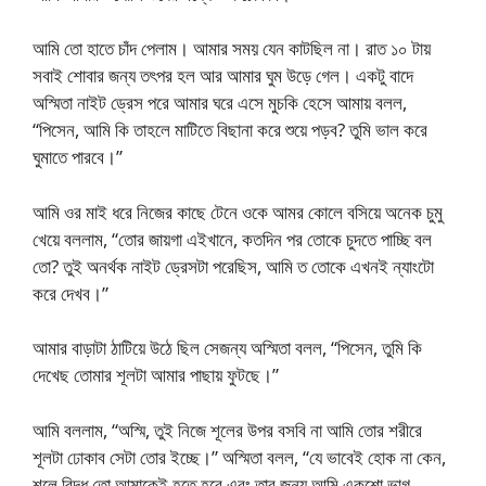
আমি তো হাতে চাঁদ পেলাম। আমার সময় যেন কাটছিল না। রাত ১০ টায়
সবাই শোবার জন্য তৎপর হল আর আমার ঘুম উড়ে গেল। একটু বাদে
অস্মিতা নাইট ড্রেস পরে আমার ঘরে এসে মুচকি হেসে আমায় বলল,
“পিসেন, আমি কি তাহলে মাটিতে বিছানা করে শুয়ে পড়ব? তুমি ভাল করে
ঘুমাতে পারবে।”
আমি ওর মাই ধরে নিজের কাছে টেনে ওকে আমর কোলে বসিয়ে অনেক চুমু
খেয়ে বললাম, “তোর জায়গা এইখানে, কতদিন পর তোকে চুদতে পাচ্ছি বল
তো? তুই অনর্থক নাইট ড্রেসটা পরেছিস, আমি ত তোকে এখনই ন্যাংটো
করে দেখব।”
আমার বাড়াটা ঠাটিয়ে উঠে ছিল সেজন্য অস্মিতা বলল, “পিসেন, তুমি কি
দেখেছ তোমার শূলটা আমার পাছায় ফুটছে।”
আমি বললাম, “অস্মি, তুই নিজে শূলের উপর বসবি না আমি তোর শরীরে
শূলটা ঢোকাব সেটা তোর ইচ্ছে।” অস্মিতা বলল, “যে ভাবেই হোক না কেন,
শূলে বিদ্ধ তো আমাকেই হতে হবে এবং তার জন্য আমি একশো ভাগ