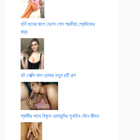
হর্নি গুদের জলে ভেসে গেল পরকীয়া প্রেমিকের
বাড়া
হট সেক্সি মাল চোদার নতুন চটি গল্প
স্বামীর সাথে বিকৃত চোদাচুদির সুখহিন যৌন জীবন