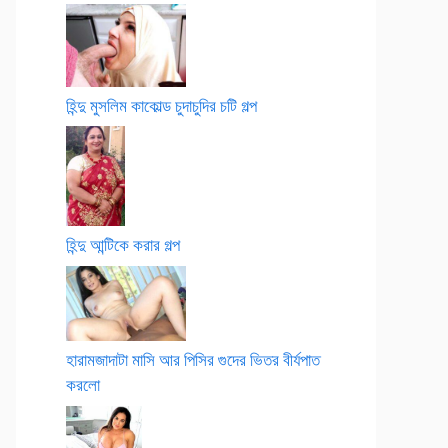
হিন্দু মুসলিম কাকোল্ড চুদাচুদির চটি গল্প
হিন্দু আন্টিকে করার গল্প
হারামজাদাটা মাসি আর পিসির গুদের ভিতর বীর্যপাত
করলো