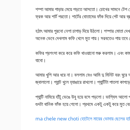
শম্পা আমার পাড়ার মেয়ে পড়তে আসতো। চোখের সামনে টেপ থেক
ফ্রক আর শার্ট পরতো। শার্টের বোতামের ফাঁক দিয়ে পেট আর ব্রা
হঠাৎ আমার পুরনো নেশা চাগাড় দিয়ে উঠলো। শম্পার মোতা দেখব
অনেক ভেবে দেখলাম কফি খেলে মুত পায়। সরবতেও পায় তবে যে 
কফির প্রশংসা করে করে কফি খাওয়ানো শুরু করলাম। এবং কাজ 
যাবো।
আমার খুশি আর ধরে না। বললাম যেও আমি দু মিনিট বরং ঘুরে 
জ্বালালো। প্যান্ট খুলে হ্যাঙারে রাখলো। প্যান্টিটা পাতলা ক
প্যান্টি নামিয়ে হাঁটু ভেঙে উবু হয়ে বসে পড়লো। ভাগ্যিস আলো
গুদটা খানিক ফাঁক হয়ে গেলো। প্রথমে একটু একটু করে মুত ব
ma chele new choti হোটেলে মায়ের ভোদায় ছেলের হান