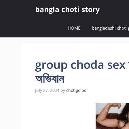
Skip
bangla choti story
to
content
HOME
bangladeshi choti 
group choda sex অনে
অভিযান
July 27, 2024
by
chotigolpo