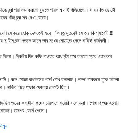
ে ব্র্বা পরা শুরু করলো বুঝতে পারলাম মাই গজিয়েছে। সাধারণত ছোটো
য়ের খাঁজ ব্র্বা সব দেখা যেতো।
ো।যে করে হোক দেখতেই হবে। কিন্তু মুতবেই যে তার কি গ্যারেন্টি!!!!
দু তিন ঘন্টা পড়তে আসে তার মধ্যে মোতাতে গেলে কফিই কার্যকরী।
দিলো। দ্বিতীয় দিন কফি খাওয়ার আধ ঘন্টা পরে বললো স্যার ওয়াশরুম
আসি। বলে সোজা বাথরুমের গর্তে চোখ বসালাম। শম্পা বাথরুমে ঢুকে আলো
াপড়ের। নাভির নিচে পাছার ফোলায় লেপ্টে ছিল।
 পড়ছিল গুদের কাছটায়! গুদের চারপাশে খয়েরি বালে ভরা। পেচ্ছাপ শুরু হলো।
েরোচ্ছে। তারপর ফোর্স পেলো।
িমুন