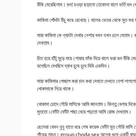
উঁকি মেরেছিলাম। গুদ! চওড়া ছড়ানো তেকোনা বালে ভর্তি গুদ থ
কাকিমা পোঁদটা উঁচু করে রেখেছে। বালের ভেতর থেকে মুত 
মায়া কাকিমা কে ন্যাংটা দেখার নেশায় যখন তখন চলে যেতাম। 
দেখতাম।
চিত হয়ে হাঁটু মুড়ে শুয়ে।শায়ার ফাঁক দিয়ে বালে ভরা গুদ উঁক
বলেছিল দেখছিস দ্যাখ চুষে চুদে দিবি একদিন।
মায়া কাকিমার পেচ্ছাপ করা চান করা দেখতে দেখতে নেশা লাগল
খোকাদাকে নিয়ে থাকে।
খোকাদা চোদে গৌরি মাসিকে আমি জানতাম। কিন্তু বেলার দিকে
মুততো।ফোঁটা ফোঁটা পাছা বেয়ে পড়তো আমি রোজ দেখতাম।
ছেলেরা যেমন নুনু হাতে ধরে শেষ কয়েক ফোঁটা মুত গৌরি মাসি প
গাঁড়ের নাচন। group choda sex অনেক গুদে একটি বাড়