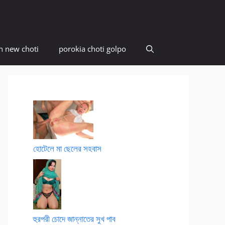
n new choti
porokia choti golpo
হোটেলে মা ছেলের সহবাস
হুরপরী চোদে জান্নাতের সুখ পাব