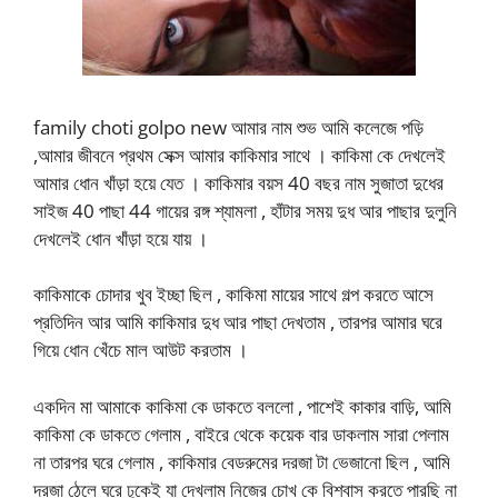
family choti golpo new আমার নাম শুভ আমি কলেজে পড়ি
,আমার জীবনে প্রথম সেক্স আমার কাকিমার সাথে । কাকিমা কে দেখলেই
আমার ধোন খাঁড়া হয়ে যেত । কাকিমার বয়স 40 বছর নাম সুজাতা দুধের
সাইজ 40 পাছা 44 গায়ের রঙ্গ শ্যামলা , হাঁটার সময় দুধ আর পাছার দুলুনি
দেখলেই ধোন খাঁড়া হয়ে যায় ।
কাকিমাকে চোদার খুব ইচ্ছা ছিল , কাকিমা মায়ের সাথে গল্প করতে আসে
প্রতিদিন আর আমি কাকিমার দুধ আর পাছা দেখতাম , তারপর আমার ঘরে
গিয়ে ধোন খেঁচে মাল আউট করতাম ।
একদিন মা আমাকে কাকিমা কে ডাকতে বললো , পাশেই কাকার বাড়ি, আমি
কাকিমা কে ডাকতে গেলাম , বাইরে থেকে কয়েক বার ডাকলাম সারা পেলাম
না তারপর ঘরে গেলাম , কাকিমার বেডরুমের দরজা টা ভেজানো ছিল , আমি
দরজা ঠেলে ঘরে ঢুকেই যা দেখলাম নিজের চোখ কে বিশ্বাস করতে পারছি না