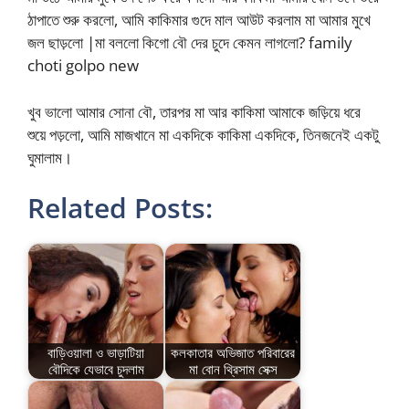
ঠাপাতে শুরু করলো, আমি কাকিমার গুদে মাল আউট করলাম মা আমার মুখে
জল ছাড়লো |মা বললো কিগো বৌ দের চুদে কেমন লাগলো? family
choti golpo new
খুব ভালো আমার সোনা বৌ, তারপর মা আর কাকিমা আমাকে জড়িয়ে ধরে
শুয়ে পড়লো, আমি মাজখানে মা একদিকে কাকিমা একদিকে, তিনজনেই একটু
ঘুমালাম।
Related Posts:
বাড়িওয়ালা ও ভাড়াটিয়া
কলকাতার অভিজাত পরিবারের
বৌদিকে যেভাবে চুদলাম
মা বোন থ্রিসাম সেক্স