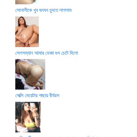
সোনালীকে খুব ঘনঘন চুদতে লাগলাম
সেলসম্যান আমার ভেজা গুদ চেটে দিলো
সেক্সি মেয়েটার পাছায় বীর্যরস