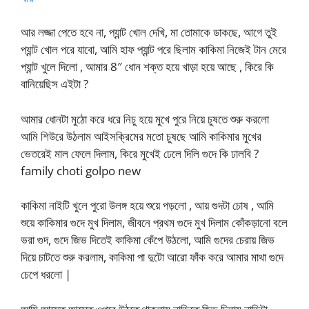
আর লজ্জা পেতে হবে না, প্যান্ট খোল দেখি, মা তোমাকে ডাকছে, আগে তুই
প্যান্ট খোল পরে যাবো, আমি হাফ প্যান্ট পরে ছিলাম কাকিমা নিজেই টান মেরে
প্যান্ট খুলে দিলো , আমার 8″ ধোন শক্ত হয়ে খাড়া হয়ে আছে , কিরে কি
বানিয়েছিস এইটা ?
আমার ধোনটা মুঠো করে ধরে নিচু হয়ে মুখে পুরে নিয়ে চুষতে শুরু করলো
আমি শিউরে উঠলাম আইসক্রিমের মতো চুষছে আমি কাকিমার মুখের
ভেতরেই মাল ফেলে দিলাম, কিরে মুখেই ঢেলে দিলি গুদে কি ঢালবি ?
family choti golpo new
কাকিমা নাইটি খুলে পুরো উলঙ্গ হয়ে শুয়ে পড়লো , আয় গুদটা চোষ , আমি
শুয়ে কাকিমার গুদে মুখ দিলাম, জীবনে প্রথম গুদে মুখ দিলাম কোঁকড়ানো বলে
ভরা গুদ, গুদে জিভ দিতেই কাকিমা কেঁপে উঠলো, আমি গুদের চেরায় জিভ
দিয়ে চাটতে শুরু করলাম, কাকিমা পা দুটো আরো ফাঁক করে আমার মাথা গুদে
চেপে ধরলো |