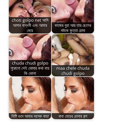
choti golpo net আমি
আমার বান্ধবী এবং আমার
কাজের বুয়া আর তার ছেলের
মেয়ে
বউকে কুত্তা চোদা
chuda chudi golpo
পুরোনো সেই ভোদার কথা যায়
maa chele chuda
কি ভোলা
chudi golpo
মিষ্টি গুদে আমার বয়স্ক বাড়া
বাবা মেয়ের চোদার গল্প