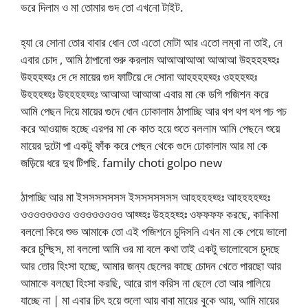
ভরে দিলাম ও মা তোমার গুদ তো এখনো টাইট.
হ্যা রে সোনা তোর বাবার ধোন তো এতো মোটা আর এতো লম্বা না তাই, নে
এবার চোদ , আমি ঠাপানো শুরু করলাম আআআআআ আআআ উহহহহহ্হঃ
উহহহহ্হঃ দে দে মায়ের গুদ ফাটিয়ে দে সোনা আহহহহহ্হঃ ওহহহহ্হঃ
উহহহহ্হঃ উহহহহহ্হঃ আআআ আআআ এবার মা কে ডগি পজিশন করে
আমি পেছন দিয়ে মায়ের গুদে ধোন ঢোকালাম ঠাপাচ্ছি আর থপ থপ থপ পচ পচ
করে আওয়াজ হচ্ছে এরপর মা কে কাত হয়ে শুতে বললাম আমি পেছনে শুয়ে
মায়ের দুটো পা একটু ফাঁক করে পেছন থেকে গুদে ঢোকালাম আর মা কে
জড়িয়ে ধরে দুধ টিপছি. family choti golpo new
ঠাপাচ্ছি আর মা ইসসসসসসস ইসসসসসসস আহহহহহ্হঃ আহহহহহ্হঃ
ওওওওওওওও ওওওওওওওও আহ্হ্হঃ উহহহহ্হঃ ওফফফফ করছে, কাকিমা
বললো কিরে শুভ আমাকে তো এই পজিশনে চুদিসনি এখন মা কে পেয়ে ভালো
করে চুদ্ছিস, মা বললো আমি ওর মা বলে কথা তাই একটু ভালোবেসে চুদছে
আর তোর হিংসা হচ্ছে, আমার জন্য ছেলের কাছে চোদন খেতে পারছো আর
আমাকে বলছো হিংসা করছি, আরে রাগ করিস না ছেলে তো আর পালিয়ে
যাচ্ছে না | মা এবার চিৎ হয়ে শুলো আয় বাবা মায়ের বুকে আয়, আমি মায়ের