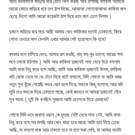
আমি কাকিমাকে জড়িয়ে ধরে ঠোঁটে কিস করছি আর ঠাপাচ্ছি কাকিমা আমাকে
আরো জোরে জড়িয়ে ধরে তল ঠাপ দিচ্ছে, আআআ সোনাআআআ কাকিমা জল
ছেড়ে দিলো আমি আরো কয়েকটা ঠাপ দিয়ে গুদে মাল ঢেলে দিলাম |
দুজনে জড়িয়ে ধরে শুয়ে আছি আমার ধোন কাকিমার গুদেই ঢোকানো, কিরে
সোনা ভেতরে মাল ফেললি এবার আমার পেট হয়েগেলে কি হবে?
কাকার বলে চালিয়ে দেবে, আমার গল্প করছি, বাহ্ বাহ্ খুব ভালো, মায়ের গলা
শুনে চমকে উঠলাম | আমি আর কাকিমা দুজনেই লাফ মেরে উঠে বসলাম
আমি মাথা নিচু করে বসে আছি, আমি আর কাকিমা দুজনেই উলঙ্গ, কাকিমা
খাট থেকে নেমে মা কে টেনে নিয়ে খাটে বসালো, দিদি শোনো না আমি আজ
নতুন সুখ খুঁজে পেয়েছি শুভর ধোন গুদে নিয়ে, শুভকে কিছু বলোনা, আর যদি
তুমি চাও শুভকে দিয়ে চোদাতে পারো, কেউ জানবে না আমরা দুজনেই যৌন
সুখ পাবো | তুই কি বলছিস সুজাতা আমি ছেলেকে দিয়ে চোদাবো?
শোনো দিদি গুদে জ্বালা ধরলে কে চুদছে সেটা দেখে লাভ নেই, আমি মাথা
নিচু করে বসে সব শুনছি আর ধোন খাড়া হয়ে আছে আমি হাত দিয়ে ঢেকে
আছি, মা বললো থাক আর ঢাকতে হবে না হাত সরা দেখি, মা আমার হাতটা