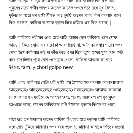
আমি আস্তে আস্তে ওপরে উঠতে থাকলাম নাভিতে জিভ দিলাম নাভিটা
পুকুরের মতো গভীর তারপর আস্তে আস্তে ওপরে উঠে দুধে মুখ দিলাম,
ফুটবলের মতো দুধ দুটো টিপছি আর চুষছি তারপর গলায় কিস করলাম গালে
কিস করলাম, কাকিমা আমাকে দুহাত দিয়ে জড়িয়ে ধরে কিস করছে |
আমি কাকিমার শরীরের ওপর শুয়ে আছি আমার ধোন কাকিমার গুদে ঠেকে
আছে | কিরে সোনা এবার ঢোকা আর পারছি না, আমি কাকিমার গায়ের ওপর
থেকে উঠে কাকিমার দুই পা ভাঁজ করে ওপর দিকে তুলে গুদের মুখে ধোন সেট
করে চাপ দিলাম পুরো ধোন গুদে ঢুকে গেলো, কাকিমা আআআআ করে
উঠলো, family choti golpo new
আমি এবার কাকিমার মোটা থাই দুটো ধরে ঠাপাতে শুরু করলাম আআআআআ
আহহহহহ্হঃ আহহহহহহহহ ওহহহহহহ্হঃ উহহহহহহ্হঃ আআআ আআআ
দে দে সোনা গুদ ফাটিয়ে দে আহহহহহ্হঃ, পচ পচ পচাৎ থপ থপ খুব সুন্দর
আওয়াজ হচ্ছে, তারপর কাকিমাকে ডগি স্টাইলে চুদলাম বিশাল বর পাছা.
পাছা ধরে গুদ ঠাপালাম তারপর কাকিমা চিৎ হয়ে শুয়ে পড়লো আমি কাকিমার
গুদে ধোন ঢুকিয়ে কাকিমার ওপর শুয়ে পড়লাম, কাকিমা আমাকে জড়িয়ে ধরলো