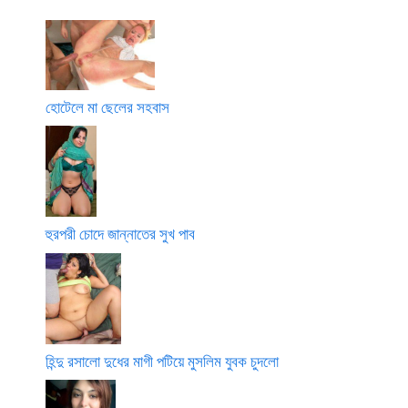
হোটেলে মা ছেলের সহবাস
হুরপরী চোদে জান্নাতের সুখ পাব
হিন্দু রসালো দুধের মাগী পটিয়ে মুসলিম যুবক চুদলো