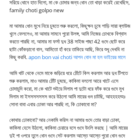
সরিয়ে ধোনে হাত দিলো, মা কে চোদার জন্য ধোন তো খাড়া করেই রেখেছিস,
family choti golpo new
মা আমার ধোন মুখে নিয়ে চুষতে শুরু করলো, কিছুক্ষন চুষে শাড়ি সায়া ব্লাউজ
খুলে ফেললেও, মা আমার সামনে পুরো উলঙ্গ, আমি নিজের চোখকে বিশ্বাস
করতে পারছি না, আমার মা ফর্সা দুধ 38 সাইজ পাছা 42 গুদে ছোট করে
ছাটা কোঁকড়ানো বাল, আমিতো হাঁ করে তাকিয়ে আছি, কিরে শুধু দেখবি না
কিছু করবি.
apon bon vai choti আপন বোন মা হল ভাইয়ের মালে
আমি খাট থেকে নেমে মাকে জড়িয়ে ধরে ঠোঁটে কিস করলাম আর দুধ টিপতে
শুরু করলাম, মাও আমার ঠোঁট চুষছে, কাকিমা বললো আরে খাটে এসে
চোদাচুদি করো, মা কে খাটে শুইয়ে দিলাম পা দুটো ধরে ফাঁক করে গুদে মুখ
দিলাম মা ইসসসসসসস করে উঠলো আমি মায়ের গুদ চাটছি, আহহহহহ্হঃ
সোনা বাবা এবার ঢোকা আর পারছি না, কি ঢোকাবো মা?
কোথায় ঢোকাবো? আর নেকামি করিস না আমার গুদে তোর বাড়া ঢোকা,
কাকিমা হেসে উঠলো, কাকিমা চেয়ারে বসে গুদে উংলি করছে | আমি মায়ের
দুই পা ওপরে তুলে ধোন গুদে সেট করলাম আস্তে আস্তে পুরো ধোন গুদে