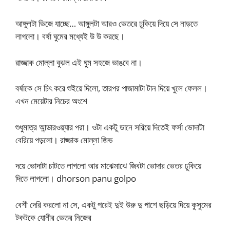
আঙ্গুলটা ভিজে যাচ্ছে… আঙ্গুলটা আরও ভেতরে ঢুকিয়ে দিয়ে সে নাড়তে
লাগলো। বর্ষা ঘুমের মধ্যেই উ উ করছে।
রাজ্জাক মোল্লা বুঝল এই ঘুম সহজে ভাঙবে না।
বর্ষাকে সে চিৎ করে শুইয়ে দিলো, তারপর পাজামাটা টান দিয়ে খুলে ফেলল।
এখন মেয়েটার নিচের অংশে
শুধুমাত্র আন্ডারওয়্যার পরা। ওটা একটু ডানে সরিয়ে দিতেই ফর্সা ভোদাটা
বেরিয়ে পড়লো। রাজ্জাক মোল্লা জিভ
দয়ে ভোদাটা চাটতে লাগলো আর মাঝেমাঝে জিবটা ভোদার ভেতর ঢুকিয়ে
দিতে লাগলো। dhorson panu golpo
বেশী দেরি করলো না সে, একটু পরেই দুই উরু দু পাশে ছড়িয়ে দিয়ে কুসুমের
টকটকে যোনীর ভেতর নিজের