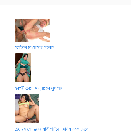
হোটেলে মা ছেলের সহবাস
হুরপরী চোদে জান্নাতের সুখ পাব
হিন্দু রসালো দুধের মাগী পটিয়ে মুসলিম যুবক চুদলো