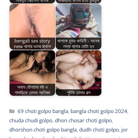
একটুও ঝোলেনি খালার
মাঝবয়সী খালার ছামা চুদাচুদি
bengali sex story
খালাকে চুদার কাহিনী - অনেক
new খালার গুদের জ্বালা
লম্বা খালার মোটা দুধ
অবাধ যৌনাচার বউ ও
শাশুড়িকে চোদার প্রতিজ্ঞা
পুটকি চোদার গল্প
Categories
69 choti golpo bangla
,
bangla choti golpo 2024
,
chuda chudi golpo
,
dhon chosar choti golpo
,
dhorshon choti golpo bangla
,
dudh choti golpo
,
jor