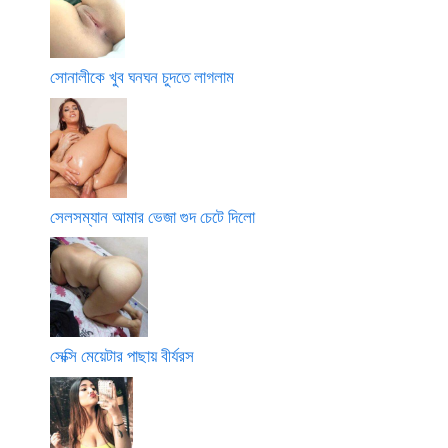
সোনালীকে খুব ঘনঘন চুদতে লাগলাম
সেলসম্যান আমার ভেজা গুদ চেটে দিলো
সেক্সি মেয়েটার পাছায় বীর্যরস