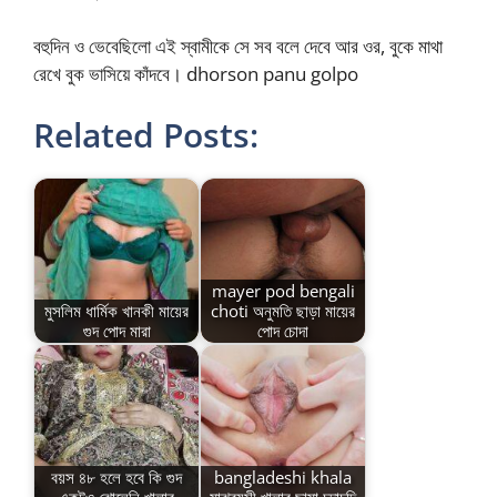
বহুদিন ও ভেবেছিলো এই স্বামীকে সে সব বলে দেবে আর ওর, বুকে মাথা
রেখে বুক ভাসিয়ে কাঁদবে। dhorson panu golpo
Related Posts:
mayer pod bengali
মুসলিম ধার্মিক খানকী মায়ের
choti অনুমতি ছাড়া মায়ের
গুদ পোদ মারা
পোদ চোদা
বয়স ৪৮ হলে হবে কি গুদ
bangladeshi khala