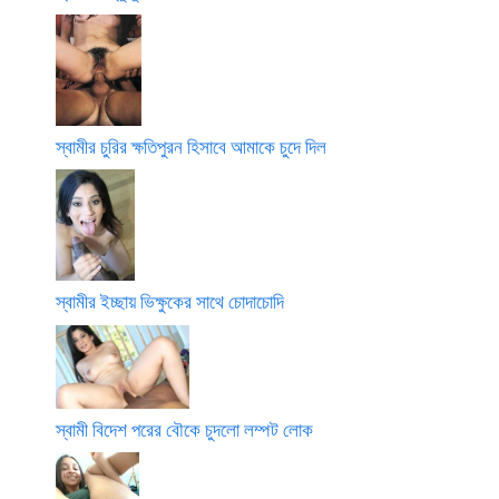
স্বামীর চুরির ক্ষতিপুরন হিসাবে আমাকে চুদে দিল
স্বামীর ইচ্ছায় ভিক্ষুকের সাথে চোদাচোদি
স্বামী বিদেশ পরের বৌকে চুদলো লম্পট লোক