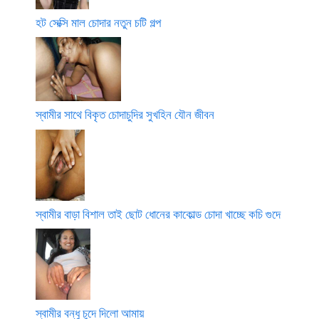
হট সেক্সি মাল চোদার নতুন চটি গল্প
স্বামীর সাথে বিকৃত চোদাচুদির সুখহিন যৌন জীবন
স্বামীর বাড়া বিশাল তাই ছোট ধোনের কাকোল্ড চোদা খাচ্ছে কচি গুদে
স্বামীর বন্ধু চুদে দিলো আমায়