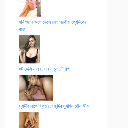
হর্নি গুদের জলে ভেসে গেল পরকীয়া প্রেমিকের
বাড়া
হট সেক্সি মাল চোদার নতুন চটি গল্প
স্বামীর সাথে বিকৃত চোদাচুদির সুখহিন যৌন জীবন