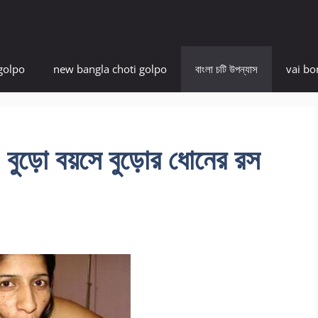
golpo
new bangla choti golpo
বাংলা চটি উপন্যাস
vai bo
ড়ো বয়সে বুড়োর ধোনের রস