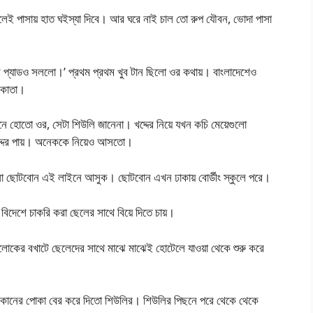
ইলেই পাসায় হাত ঘইস্যা দিবে। আর ঘরে নাই চাল তো রুপ যৌবন, ভোদা পাসা
প্যাডও সললো।’ প্রথম প্রথম খুব টান ছিলো ওর কথায়। বাংলাদেশেও
লকাতা।
নে হোতো ওর, সেটা শিউলি জানেনা। খদ্দের নিয়ে যখন কচি মেয়েগুলো
খদ্দের পায়। অনেককে নিয়েও আসতো।
া ছোটবোন এই লাইনে আসুক। ছোটবোন এখন ঢাকায় বোর্ডীং স্কুলে পরে।
দেশে চাকরি করা ছেলের সাথে বিয়ে দিতে চায়।
ড়লোকের বখাটে ছেলেদের সাথে মাঝে মাঝেই হোটেলে যাওয়া থেকে শুরু করে
লে কানের পোকা বের করে দিতো শিউলির। শিউলির পিছনে পরে থেকে থেকে