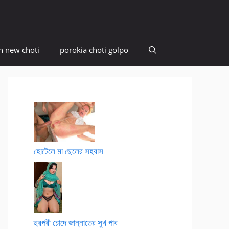
n new choti
porokia choti golpo
হোটেলে মা ছেলের সহবাস
হুরপরী চোদে জান্নাতের সুখ পাব