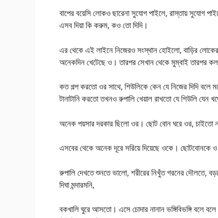
বাপের বয়েসি লোকও ছারেনা সুযোগ পাইলে, রাস্তায় সুযোগ পা
এসব দিয়া কি করুম, কও তো দিদি।
এর থেকে এই লাইনে নিজেরও সংস্থান হোইলো, বাড়ির লোকের 
অনেকদিন খেটেছে ও। তারপর সেখান থেকে মুম্বাই তারপর ক
কত গল্প করতো ওর সাথে, শিউলিকে কেন যে নিজের দিদি বলে ম
টানাটানি করতো তখনও রুপালি খেয়াল রাখতো যে শিউলি যেন 
অনেক পয়সার দরকার ছিলো ওর। ছোট বোন ঘরে ওর, চাইতো ন
এসবের থেকে অনেক দূরে সরিয়ে দিয়েছে ওকে। ছোটবোনকে ও বি
রুপালি দেখতে শুনতে ভালো, শরীরের নিখুঁত গরনের দৌলতে, ব
দিঘা মন্দারমনি,
বকখালি ঘুরে আসতো। এসে চোদার নানান ভঙ্গিবিভঙ্গি বলে ব