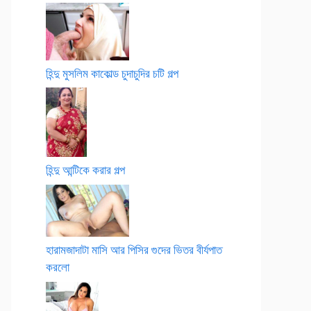
হিন্দু মুসলিম কাকোল্ড চুদাচুদির চটি গল্প
হিন্দু আন্টিকে করার গল্প
হারামজাদাটা মাসি আর পিসির গুদের ভিতর বীর্যপাত
করলো