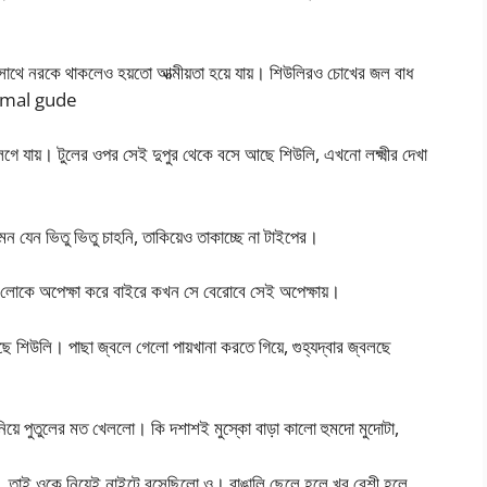
াথে নরকে থাকলেও হয়তো আত্মীয়তা হয়ে যায়। শিউলিরও চোখের জল বাধ
r mal gude
েগে যায়। টুলের ওপর সেই দুপুর থেকে বসে আছে শিউলি, এখনো লক্ষ্মীর দেখা
 যেন ভিতু ভিতু চাহনি, তাকিয়েও তাকাচ্ছে না টাইপের।
লোকে অপেক্ষা করে বাইরে কখন সে বেরোবে সেই অপেক্ষায়।
ে শিউলি। পাছা জ্বলে গেলো পায়খানা করতে গিয়ে, গুহ্যদ্বার জ্বলছে
িয়ে পুতুলের মত খেললো। কি দশাশই মুস্কো বাড়া কালো হুমদো মুদোটা,
াব, তাই ওকে নিয়েই নাইটে বসেছিলো ও। বাঙালি ছেলে হলে খুব বেশী হলে