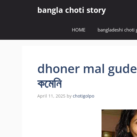
Skip
bangla choti story
to
content
HOME
bangladeshi choti 
dhoner mal gude বু
কমেনি
April 11, 2025
by
chotigolpo