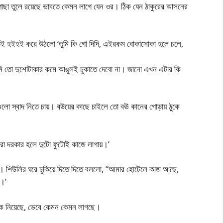
 পাছা তুলে রয়েছে ভাবতে কেমন লাগে যেন ওর। ঠিক যেন ঠাকুরের আসনের
ই হইহই করে উঠলো ‘তুমি কি গো দিদি, এইরকম বোকাসোকা হলে চলে,
আমি তো দুশোটাকার কমে আঙুলই ঢুকাতে দেবো না। জানো এখন এটার কি
ুলো স্বাদ নিতে চায়। বউয়ের কাছে চাইলে তো বঊ কানের গোড়ায় ঠুকে
া দরকার হলে দুটো ফুটোই কাজে লাগায়।’
ে। শিউলির ঘরে ঢুকিয়ে দিতে দিতে বললো, “আমার হোটেলে কাজ আছে,
।’
ে নিয়েছে, ভেবে কেমন কেমন লাগছে।