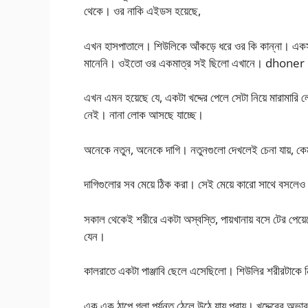
থেকে। ওর নাকি এইডস হয়েছে,
এখন হাসপাতালে। শিউলিকে আঁকড়ে ধরে ওর কি কান্না। একস
মানেনি। ওইতো ওর একমাত্র সই ছিলো এখানে। dhone
এখন এমন হয়েছে যে, একটা খদ্দের পেলে সেটা নিয়ে মারামারি ল
নেই। নানা লোক আসছে যাচ্ছে।
অনেকে নতুন, অনেকে দাগি। নতুনগুলো দেখলেই চেনা যায়, কেমন
দাগিগুলোর সব মেয়ে ঠিক করা। সেই মেয়ে কারো সাথে বসলেও 
সকাল থেকেই শরীরে একটা অস্বস্তি, পায়খানায় বসে টের পেয়েছ
যেন।
কালরাতে একটা পাঞ্জাবি ছেলে এসেছিলো। শিউলির শরীরটাকে ন
এক এক ঠাপে গলা পর্যন্ত ঠেলে উঠে যায় প্রায়। খদ্দেরের অভ