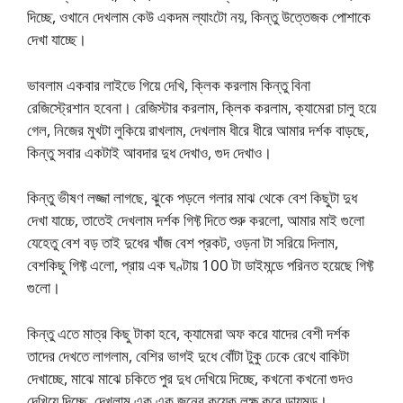
দিচ্ছে, ওখানে দেখলাম কেউ একদম ল্যাংটো নয়, কিন্তু উত্তেজক পোশাকে
দেখা যাচ্ছে।
ভাবলাম একবার লাইভে গিয়ে দেখি, ক্লিক করলাম কিন্তু বিনা
রেজিস্ট্রেশান হবেনা। রেজিস্টার করলাম, ক্লিক করলাম, ক্যামেরা চালু হয়ে
গেল, নিজের মুখটা লুকিয়ে রাখলাম, দেখলাম ধীরে ধীরে আমার দর্শক বাড়ছে,
কিন্তু সবার একটাই আবদার দুধ দেখাও, গুদ দেখাও।
কিন্তু ভীষণ লজ্জা লাগছে, ঝুকে পড়লে গলার মাঝ থেকে বেশ কিছুটা দুধ
দেখা যাচ্চে, তাতেই দেখলাম দর্শক গিফ্ট দিতে শুরু করলো, আমার মাই গুলো
যেহেতু বেশ বড় তাই দুধের খাঁজ বেশ প্রকট, ওড়না টা সরিয়ে দিলাম,
বেশকিছু গিফ্ট এলো, প্রায় এক ঘণ্টায় 100 টা ডাইমন্ডে পরিনত হয়েছে গিফ্ট
গুলো।
কিন্তু এতে মাত্র কিছু টাকা হবে, ক্যামেরা অফ করে যাদের বেশী দর্শক
তাদের দেখতে লাগলাম, বেশির ভাগই দুধে বোঁটা টুকু ঢেকে রেখে বাকিটা
দেখাচ্ছে, মাঝে মাঝে চকিতে পুর দুধ দেখিয়ে দিচ্ছে, কখনো কখনো গুদও
দেখিয়ে দিচ্ছে, দেখলাম এক এক জনের কয়েক লক্ষ করে ডায়মন্ড।