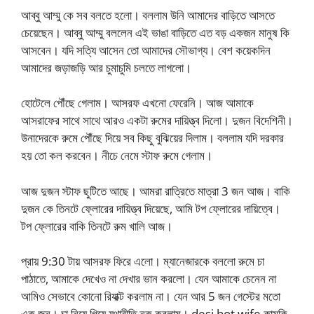
আব্বু আম্মু কে সব বলতে হলো। বললাম উনি আমাদের বাড়িতে আসতে
চেয়েছেন। আব্বু আম্মু বললেন এই ভাঙা বাড়িতে এত বড় একজন মানুষ কি
আসবেন। যদি সত্যি আসেন তো আমাদের সৌভাগ্য। বেশ কয়েকদিন
আমাদের জড়াজড়ি আর চুমাচুমি চলতে লাগলো।
হোটেলে পৌঁছে গেলাম। আসরফ এখনো ফেরেনি। আজ আমাকে
আসরাফের সাথে সাথে আরও একটা রুমের দায়িত্ত্ব দিলো। দুজন বিদেশিনী।
উনাদেরকে রুমে পৌঁছে দিয়ে সব কিছু বুঝিয়ের দিলাম। বললাম যদি দরকার
হয় তো কল করবেন। নীচে নেমে স্টাফ রুমে গেলাম।
আজ দুজন স্টাফ ছুটিতে আছে। আমরা রাত্রিতে মাত্রা 3 জন আজ। বাকি
দুজন কে তিনটে ফ্লোরের দায়িত্ত্ব দিয়েছে, আমি টপ ফ্লোরের দায়িত্বে।
টপ ফ্লোরের বাকি তিনটে রুম খালি আজ।
প্রায় 9:30 টায় আসরফ ফিরে এলো। ম্যানেজারকে বললো রুমে চা
পাঠাতে, আমাকে দেখেও না দেখার ভান করলো। যেন আমাকে চেনেন না
আমিও সেভাবে কোনো রিযাক্ট করলাম না। যেন আর 5 জন গেস্টের মতো
এক জন। চা নিয়ে গিয়ে যথারীতি নক করলাম। desi hot wife কামুকি