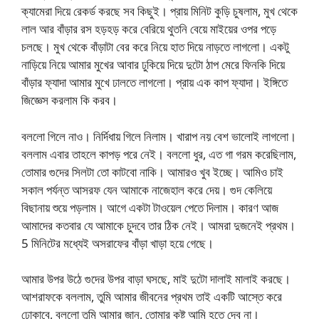
ক্যামেরা দিয়ে রেকর্ড করছে সব কিছুই। প্রায় মিনিট কুড়ি চুষলাম, মুখ থেকে
লাল আর বাঁড়ার রস হড়হড় করে বেরিয়ে থুতনি বেয়ে মাইয়ের ওপর পড়ে
চলছে। মুখ থেকে বাঁড়াটা বের করে নিয়ে হাত দিয়ে নাড়তে লাগলো। একটু
নাড়িয়ে নিয়ে আমার মুখের আবার ঢুকিয়ে দিয়ে দুটো ঠাপ মেরে ফিনকি দিয়ে
বাঁড়ার ফ্যাদা আমার মুখে ঢালতে লাগলো। প্রায় এক কাপ ফ্যাদা। ইঙ্গিতে
জিজ্ঞেস করলাম কি করব।
বললো গিলে নাও। নির্দিধায় গিলে নিলাম। খারাপ নয় বেশ ভালোই লাগলো।
বললাম এবার তাহলে কাপড় পরে নেই। বললো ধুর, এত গা গরম করেছিলাম,
তোমার গুদের সিলটা তো কাটবো নাকি। আমারও খুব ইচ্ছে। আমিও চাই
সকাল পর্যন্ত আসরফ যেন আমাকে নাজেহাল করে দেয়। গুদ কেলিয়ে
বিছানায় শুয়ে পড়লাম। আগে একটা টাওয়েল পেতে দিলাম। কারণ আজ
আমাদের কতবার যে আমাকে চুদবে তার ঠিক নেই। আমরা দুজনেই প্রথম।
5 মিনিটের মধ্যেই অসরাফের বাঁড়া খাড়া হয়ে গেছে।
আমার উপর উঠে গুদের উপর বাড়া ঘসছে, মাই দুটো দালাই মালাই করছে।
আশরাফকে বললাম, তুমি আমার জীবনের প্রথম তাই একটি আস্তে করে
ঢোকাবে, বললো তুমি আমার জান, তোমার কষ্ট আমি হতে দেব না।