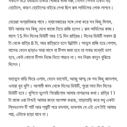
সকালে উঠে যথারীতি চাকরি খোঁজার কাজ শুরু, সেদিন গেলাম একটা বড়
হোটেলে, কারণ হোটেলের বাইরে লেখা ছিল রুম সার্ভিসের লোক লাগবে।
মেয়েরা অগ্রাধিকার পাবে। ম্যানেজারের সঙ্গে দেখা করে সব কিছু দিলাম,
উনি আমার সব কিছু দেখে কাজে নিতে রাজি হলেন। রুম সার্ভিসের কাজ।
মাসে 15 দিন দিনের ডিউটি আর 15 দিন রাত্রির। দিনের ডিউটি সকাল 8
টা থেকে রাত্রি 8 টা, আর রাত্রিতে হলে উল্টোটা। সানন্দে রাজি হয়ে গেলাম,
মাসের বেতন ছাড়াও সারা মাসে যা টিপস জমা হবে তা সবার মধ্যেই ভাগ
হবে, কেউ কোনো টিপস নিজে নিতে পারবে না। সব নিয়ম কানুন বুঝিয়ে
দিলেন।
মহানন্দে বাড়ি ফিরে এলাম, বেতন ভালোই, আব্বু আম্মু কে সব কিছু জানলাম,
ওনারা খুব খুশি। আগামী কাল থেকে দিনের ডিউটি, পুরো সাত দিন দিনের
ডিউটি হবে। খুশিতে ভুলেই গিয়েছিলাম আমার নাগরদের কথা। রাত্রি 11
টা বাজে ওরা নিশ্চই আমার জন্য অপেক্ষা করছে, তাড়াতাড়ি করে শুধু একটা
স্লিভলেস টি শার্ট আর প্যান্টি পরে বসলাম, ভাবলাম যে এই এপ টাই আমার
পয়া, এটাকে ছাড়া যাবে না।