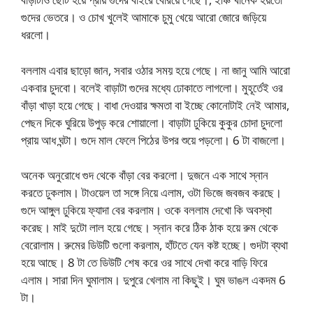
গুদের ভেতরে। ও চোখ খুলেই আমাকে চুমু খেয়ে আরো জোরে জড়িয়ে
ধরলো।
বললাম এবার ছাড়ো জান, সবার ওঠার সময় হয়ে গেছে। না জানু আমি আরো
একবার চুদবো। বলেই বাড়াটা গুদের মধ্যে ঢোকাতে লাগলো। মুহূর্তেই ওর
বাঁড়া খাড়া হয়ে গেছে। বাধা দেওয়ার ক্ষমতা বা ইচ্ছে কোনোটাই নেই আমার,
পেছন দিকে ঘুরিয়ে উপুড় করে শোয়ালো। বাড়াটা ঢুকিয়ে কুকুর চোদা চুদলো
প্রায় আধ ঘন্টা। গুদে মাল ফেলে পিঠের উপর শুয়ে পড়লো। 6 টা বাজলো।
অনেক অনুরোধে গুদ থেকে বাঁড়া বের করলো। দুজনে এক সাথে স্নান
করতে ঢুকলাম। টাওয়েল তা সঙ্গে নিয়ে এলাম, ওটা ভিজে জবজব করছে।
গুদে আঙ্গুল ঢুকিয়ে ফ্যাদা বের করলাম। ওকে বললাম দেখো কি অবস্থা
করেছ। মাই দুটো লাল হয়ে গেছে। স্নান করে ঠিক ঠাক হয়ে রুম থেকে
বেরোলাম। রুমের ডিউটি গুলো করলাম, হাঁটতে যেন কষ্ট হচ্ছে। গুদটা ব্যথা
হয়ে আছে। 8 টা তে ডিউটি শেষ করে ওর সাথে দেখা করে বাড়ি ফিরে
এলাম। সারা দিন ঘুমালাম। দুপুরে খেলাম না কিছুই। ঘুম ভাঙল একদম 6
টা।