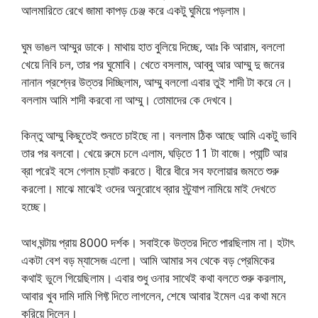
আলমারিতে রেখে জামা কাপড় চেঞ্জ করে একটু ঘুমিয়ে পড়লাম।
ঘুম ভাঙল আম্মুর ডাকে। মাথায় হাত বুলিয়ে দিচ্ছে, আঃ কি আরাম, বললো
খেয়ে নিবি চল, তার পর ঘুমোবি। খেতে বসলাম, আব্বু আর আম্মু দু জনের
নানান প্রশ্নের উত্তর দিচ্ছিলাম, আম্মু বললো এবার তুই শাদী টা করে নে।
বললাম আমি শাদী করবো না আম্মু। তোমাদের কে দেখবে।
কিন্তু আম্মু কিছুতেই শুনতে চাইছে না। বললাম ঠিক আছে আমি একটু ভাবি
তার পর বলবো। খেয়ে রুমে চলে এলাম, ঘড়িতে 11 টা বাজে। প্যান্টি আর
ব্রা পরেই বসে গেলাম চ্যাট করতে। ধীরে ধীরে সব ফলোয়ার জমতে শুরু
করলো। মাঝে মাঝেই ওদের অনুরোধে ব্রার স্ট্র্যাপ নামিয়ে মাই দেখতে
হচ্ছে।
আধ ঘন্টায় প্রায় 8000 দর্শক। সবাইকে উত্তর দিতে পারছিলাম না। হটাৎ
একটা বেশ বড় ম্যাসেজ এলো। আমি আমার সব থেকে বড় প্রেমিকের
কথাই ভুলে গিয়েছিলাম। এবার শুধু ওনার সাথেই কথা বলতে শুরু করলাম,
আবার খুব দামি দামি গিফ্ট দিতে লাগলেন, শেষে আবার ইমেল এর কথা মনে
করিয়ে দিলেন।