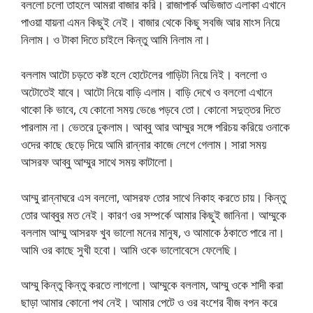
বললো চলো তাহলে আমরা বাজার করি। রাজাপার্ক অভিজাত এলাকা এখানে
পাওয়া যায়না এমন কিছুই নেই। বাজার থেকে কিছু সবজি আর মাংস নিয়ে
নিলাম। ও টাকা দিতে চাইলে কিন্তু আমি নিলাম না।
বললাম আটো চড়তে কষ্ট হলে হোটেলের গাড়িটা নিয়ে নিই। বললো ও
অটোতেই যাবে। আটো নিয়ে বাড়ি এলাম। বাড়ি দেখে ও বললো এখানে
থাকো কি ভাবে, যে কোনো সময় ভেঙে পড়বে তো। কোনো সদুত্তর দিতে
পারলাম না। ভেতরে ঢুকলাম। আব্বু আর আম্মুর সঙ্গে পরিচয় করিয়ে ওনাকে
ওদের কাছে ছেড়ে দিয়ে আমি রান্নার কাজে লেগে গেলাম। সারা সময়
আসরফ আব্বু আম্মুর সাথে সময় কাটালো।
আম্মু রান্নাঘরে এস বললো, আসরফ তোর সাথে নিকাহ করতে চায়। কিন্তু
তোর আব্বুর মত নেই। কারণ ওর সম্পর্কে আমার কিছুই জানিনা। আম্মুকে
বললাম আম্মু আসরফ খুব ভালো মনের মানুষ, ও আমাকে ঠকাতে পারে না।
আমি ওর কাছে সুখী হবো। আমি ওকে ভালোবেসে ফেলেছি।
আম্মু কিন্তু কিন্তু করতে লাগলো। আম্মুকে বললাম, আম্মু ওকে শাদী করা
ছাড়া আমার কোনো পথ নেই। আমার পেটে ও ওর বংশের বীজ বপন করে