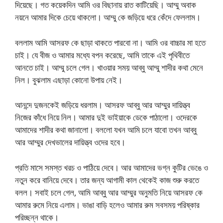
দিয়েছে। গত কয়েকদিন আমি ওর বিছানায় রাত কাটিয়েছি। আম্মু অবাক
নয়নে আমার দিকে চেয়ে থাকলো। আম্মু কে জড়িয়ে ধরে কেঁদে ফেললাম।
বললাম আমি আসরফ কে ছাড়া থাকতে পারবো না। আমি ওর বাচ্চার মা হতে
চাই। যে বীজ ও আমার মধ্যে বপন করেছে, আমি তাকে এই পৃথিবীতে
আনতে চাই। আম্মু চলে গেল। খাওয়ার সময় আব্বু আম্মু শাদীর কথা মেনে
নিল। বুঝলাম এছাড়া কোনো উপায় নেই।
আনন্দে দুজনকেই জড়িয়ে ধরলাম। আসরফ আব্বু আর আম্মুর দায়িত্ত্ব
নিজের কাঁধে নিয়ে নিল। আমার দুই ভাইয়াকে ডেকে পাঠালো। ওদেরকে
আমাদের শাদীর কথা জানালো। বললো যখন আমি চলে যাবো তখন আব্বু
আর আম্মুর দেখভালের দায়িত্ত্ব ওদের হবে।
প্রতি মাসে সমস্ত খরচ ও পাঠিয়ে দেবে। আর আমাদের ভগ্ন কুটির ভেঙে ও
নতুন করে বানিয়ে দেবে। তার জন্য আগামী কাল থেকেই কাজ শুরু করতে
বলল। সবাই চলে গেল, আমি আব্বু আর আম্মুর অনুমতি নিয়ে আসরফ কে
আমার রুমে নিয়ে এলাম। ভাঙা বাড়ি হলেও আমার রুম সবসময় পরিষ্কার
পরিচ্ছন্ন থাকে।