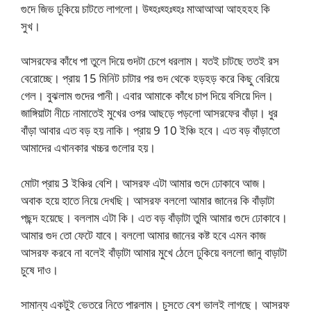
গুদে জিভ ঢুকিয়ে চাটতে লাগলো। উহ্হঃহ্হঃহ্হঃ মাআআআ আহহহহ কি
সুখ।
আসরফের কাঁধে পা তুলে দিয়ে গুদটা চেপে ধরলাম। যতই চাটছে ততই রস
বেরোচ্ছে। প্রায় 15 মিনিট চাটার পর গুদ থেকে হড়হড় করে কিছু বেরিয়ে
গেল। বুঝলাম গুদের পানী। এবার আমাকে কাঁধে চাপ দিয়ে বসিয়ে দিল।
জাঙ্গিয়াটা নীচে নামাতেই মুখের ওপর আছড়ে পড়লো আসরফের বাঁড়া। ধুর
বাঁড়া আবার এত বড় হয় নাকি। প্রায় 9 10 ইঞ্চি হবে। এত বড় বাঁড়াতো
আমাদের এখানকার খচ্চর গুলোর হয়।
মোটা প্রায় 3 ইঞ্চির বেশি। আসরফ এটা আমার গুদে ঢোকাবে আজ।
অবাক হয়ে হাতে নিয়ে দেখছি। আসরফ বললো আমার জানের কি বাঁড়াটা
পছন্দ হয়েছে। বললাম এটা কি। এত বড় বাঁড়াটা তুমি আমার গুদে ঢোকাবে।
আমার গুদ তো ফেটে যাবে। বললো আমার জানের কষ্ট হবে এমন কাজ
আসরফ করবে না বলেই বাঁড়াটা আমার মুখে ঠেলে ঢুকিয়ে বললো জানু বাড়াটা
চুষে দাও।
সামান্য একটুই ভেতরে নিতে পারলাম। চুসতে বেশ ভালই লাগছে। আসরফ