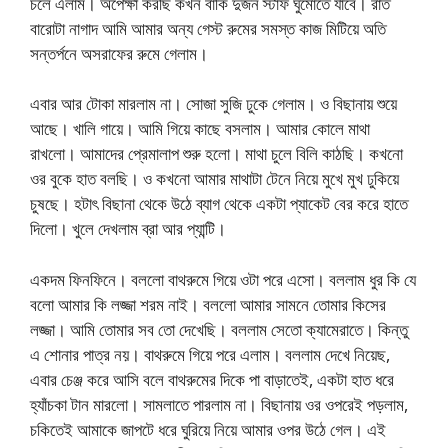
চলে এলাম। অপেক্ষা করছি কখন বাকি দুজন স্টাফ ঘুমোতে যাবে। রাত
বারোটা নাগাদ আমি আমার অন্য গেস্ট রুমের সমস্ত কাজ মিটিয়ে অতি
সন্তর্পনে অসরাফের রুমে গেলাম।
এবার আর টোকা মারলাম না। সোজা সুজি ঢুকে গেলাম। ও বিছানায় শুয়ে
আছে। খালি গায়ে। আমি গিয়ে কাছে বসলাম। আমার কোলে মাথা
রাখলো। আমাদের প্রেমালাপ শুরু হলো। মাথা চুলে বিলি কাঠছি। কখনো
ওর বুকে হাত বলছি। ও কখনো আমার মাথাটা টেনে নিয়ে মুখে মুখ ঢুকিয়ে
চুষছে। হটাৎ বিছানা থেকে উঠে ব্যাগ থেকে একটা প্যাকেট বের করে হাতে
দিলো। খুলে দেখলাম ব্রা আর প্যান্টি।
একদম ফিনফিনে। বললো বাথরুমে গিয়ে ওটা পরে এসো। বললাম ধুর কি যে
বলো আমার কি লজ্জা শরম নাই। বললো আমার সামনে তোমার কিসের
লজ্জা। আমি তোমার সব তো দেখেছি। বললাম সেতো ক্যামেরাতে। কিন্তু
এ শোনার পাত্র নয়। বাথরুমে গিয়ে পরে এলাম। বললাম দেখে নিয়েছ,
এবার চেঞ্জ করে আসি বলে বাথরুমের দিকে পা বাড়াতেই, একটা হাত ধরে
হ্যাঁচকা টান মারলো। সামলাতে পারলাম না। বিছানায় ওর ওপরেই পড়লাম,
চকিতেই আমাকে জাপটে ধরে ঘুরিয়ে নিয়ে আমার ওপর উঠে গেল। এই