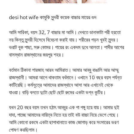
desi hot wife কামুকি সুন্দরী কয়েক বাচ্চার মায়ের গুদ
আমি সারিকা, বয়স 32, 7 বাচ্চার মা আমি। দেখতে ডানাকাটা পরী হয়তো
নয় কিন্তু সুন্দরী হিসেবে বিবেচনা করাই যায়। শরীরের গড়ন খুবই সুন্দর।
ভরাট বুক পাছা, সরু কোমর। গায়ের রং একদম দুধে আলতা। শাদীর আগের
বাসস্থান রাজস্থানের জয়পুর শহর।
বর্তমান ঠিকানা শারজাহ আরব আমিরাত। আমার আব্বু বাঙালি আর আম্মু
রাজস্থানী। আমরা আগে থাকতাম বর্ধমানে। ওখানে 10 বছর বয়স পর্যন্ত
কাটিয়েছি। কর্মসূত্রে আমাদের রাজস্থানে আসা আর এখানেই থেকে
যাওয়া। বাড়ি বলতে দুটো ছোট ছোট রুমের একটা ভগ্ন কুটির।
যখন 20 বছর বয়স তখন হঠাৎ আব্বুর এক পা পঙ্গু হয়ে যায়। আমার দুই
দাদা, পাচ্ছে আমাদের দায়িত্ব নিতে হয় তাই বউ বাচ্চা নিয়ে ভেগে গেছে।
আমি কোনো রকমে একটা ছাপাখানাতে কাজ জোগাড় করে সংসারের ভরণ
পোষণ করছিলাম।