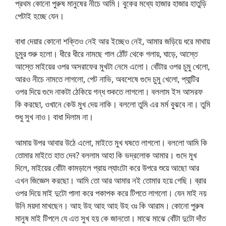
প্রথম কোনো পুরুষ মানুষের নীচে আমি। বুকের মধ্যে হাজার হাজার হাতুড়ি
পেটাই হচ্ছে যেন।
বাধা দেয়ার কোনো শক্তিও নেই আর ইচ্ছেও নেই, আমার জড়িয়ে ধরে মাথায়
চুমুর শুরু হলো। ধীরে ধীরে নামছে গাল ঠোঁট থেকে গলায়, ঘাড়ে, আস্তে
আস্তে মাইয়ের ওপর অসরাফের মুখটা নেমে এলো। বোঁটার ওপর চুমু খেলো,
আরও নীচে নামতে লাগলো, পেট নাভি, অবশেষে গুদে চুমু খেলো, প্যান্টির
ওপর দিয়ে গুদে নাকটা ঠেকিয়ে গন্ধ শুকতে লাগলো। বললাম ইস আসরফ
কি করছো, ওখানে কেউ মুখ দেয় নাকি। বললো তুমি এর মর্ম বুঝবে না। তুমি
শুধু সুখ নাও। বাধা দিলাম না।
আমায় উপর আবার উঠে এলো, মাইতে মুখ ঘষতে লাগলো। বললো আমি কি
তোমার মাইতে হাত দেব? বললাম আহা কি ভদ্রলোক আমার। গুদে মুখ
দিলে, মাইয়ের বোঁটা কামড়ালে প্রায় ল্যাংটো করে উপরে শুয়ে আছো আর
এখন জিজ্ঞেস করছো। আমি তো আর আমার নই তোমার হয়ে গেছি। ব্রার
ওপর দিয়ে মাই দুটো পালা করে পকাপক করে টিপতে লাগলো। যেন মাই নয়
উনি ময়দা মাখছেন। আহ উহ আহ আহ উহ ওঃ কি আরাম। কোনো পুরুষ
মানুষ মাই টিপলে যে এত সুখ হয় কে জানতো। মাঝে মাঝে বোঁটা দুটো দাঁত