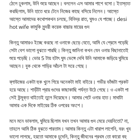
ঠেলে ঢুকলাম, উনি শুয়ে আছেন। বললেন এস আমার পাশে বসো। ইতস্তত
করছিলাম, উনি হাতে ধরে টেনে নিজের কাছে বসিয়ে নিলেন। আস্তে
আস্তে আমাদের কথোপকথন চলছে, বিনিদ্র রাত, ঘুমও যে পাচ্ছে। desi
hot wife কামুকি সুন্দরী কয়েক বাচ্চার মায়ের গুদ
কিন্তু আমারও ইচ্ছে করছে না ওনাকে ছেড়ে যেতে, আমি যে প্রেমে পড়েছি
সেটা বেশ ভালো বুঝতে পারছি। কিন্তু জানিনা কখন যেন ওনার বিছানাতেই
শুয়ে পড়েছি। ভোর 5 টায় হটাৎ ঘুম ভেঙ্গে দেখি উনি আমাকে জড়িয়ে ঘুমিয়ে
আছেন। বুক থেকে শাড়ির আঁচল টা সরে গেছে।
ব্লাউজের একটা হুক খুলে গিয়ে অনেকটা মাই বাইরে। গভীর ভাঁজটা প্রকট
হয়ে আছে। শাড়ীটা প্রায় গুদের কাছাকাছি পর্যন্ত উঠে গেছে। ও একটা পা
সেই উন্মুক্ত থাইতেই তুলে দিয়েছেন। আমার পেটে ওনার হাত। মাথাটা
আমার এক দিকে মাইয়ের ঠিক ওপরের অংশে।
মনে মনে ভাবলাম, ঘুমিয়ে ছিলাম যখন তখন আমার গুদ মেরে দেয়নিতো? না,
তাহলে আমি ঠিক বুঝতে পারতাম। আমার কিন্তু এটা খারাপ লাগেনি, বরং খুব
ভালো লাগছে, হয়তো আমাকে চুদেনি, কিন্তু জীবনের প্রথম তো কারো বহু