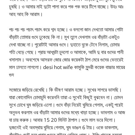
চুষছি। ও আমার মাই দুটো পালা করে পক পক করে টিপে যাচ্ছে। উহঃ আঃ
আহ আহ কি আরাম।
পচ পচ পচ পচাৎ পচাৎ করে শব্দ হচ্ছে। ও বললো জান দেখতো আমার গোটা
বাঁড়াটা তোমার গুদে ঢুকেছে কি না। মুখ তুলে দেখলাম ওর বাঁড়াটা একটুও
দেখা যাচ্ছে না। পুরোটাই আমার গুদে। দুহাতে বুকে টেনে নিলাম, চোদার
গতি বেড়ে গেছে। প্রায় আধঘন্টা চুদলো ও আমাকে, আমি দু বার গুদের পানী
খসালাম। অবশেষে আসরফ জোর জোর কয়েকটা ঠাপ মেরে গুদের ভেতরেই
মাল ঢালতে লাগলো। desi hot wife কামুকি সুন্দরী কয়েক বাচ্চার মায়ের
গুদ
সজোরে জড়িয়ে রেখেছি। কি ভীষণ আরাম হচ্ছে। সুখের সাগরে ভাসছি।
যারা কোনোদিন চোদাচুদি করেননি তারা এ সুখেই কিছুই বুঝবেন না। চোদন
সুখে চোখে ঘুম জড়িয়ে এলো। গুদে বাঁড়া নিয়েই ঘুমিয়ে গেলাম, একটু পরেই
অনুভব করলাম ওর বাঁড়াটা আমার গুদের মধ্যে খাড়া হচ্ছে। ভাবলাম ও আজ
যা চায় করুক। আবার 15 20 মিনিট ঠাপাল। গুদে মাল ভরে দিলো।
দুজনেই ওই অবস্থায় ঘুমিয়ে গেলাম, ঘুম ভাঙল 6 টায়। ওকে ডাকলাম,
বাঁড়াটাও ছোট হয়ে প্রায় গুদের বাইরে বেরিয়ে গেছে।, ইঞ্চি খানেক হয়তো