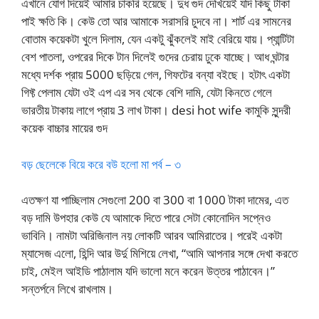
এখানে যোগ দিয়েই আমার চাকরি হয়েছে। দুধ গুদ দেখিয়েই যদি কিছু টাকা
পাই ক্ষতি কি। কেউ তো আর আমাকে সরাসরি চুদবে না। শার্ট এর সামনের
বোতাম কয়েকটা খুলে দিলাম, যেন একটু ঝুঁকলেই মাই বেরিয়ে যায়। প্যান্টিটা
বেশ পাতলা, ওপরের দিকে টান দিলেই গুদের চেরায় ঢুকে যাচ্ছে। আধ ঘন্টার
মধ্যে দর্শক প্রায় 5000 ছড়িয়ে গেল, গিফটের বন্যা বইছে। হটাৎ একটা
গিফ্ট পেলাম যেটা ওই এপ এর সব থেকে বেশি দামি, যেটা কিনতে গেলে
ভারতীয় টাকায় লাগে প্রায় 3 লাখ টাকা। desi hot wife কামুকি সুন্দরী
কয়েক বাচ্চার মায়ের গুদ
বড় ছেলেকে বিয়ে করে বউ হলো মা পর্ব – ৩
এতক্ষণ যা পাচ্ছিলাম সেগুলো 200 বা 300 বা 1000 টাকা দামের, এত
বড় দামি উপহার কেউ যে আমাকে দিতে পারে সেটা কোনোদিন সপ্নেও
ভাবিনি। নামটা অরিজিনাল নয় লোকটি আরব আমিরাতের। পরেই একটা
ম্যাসেজ এলো, হিন্দি আর উর্দু মিশিয়ে লেখা, “আমি আপনার সঙ্গে দেখা করতে
চাই, মেইল আইডি পাঠালাম যদি ভালো মনে করেন উত্তর পাঠাবেন।”
সন্তর্পনে লিখে রাখলাম।