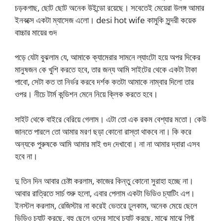
চড়কগাছ, ছোট ছোট অনেক উইন্ডো রয়েছে। সবেতেই মেয়েরা উলঙ্গ আমার
ইনবক্সে একটা ম্যাসেজ এলো। desi hot wife কামুকি সুন্দরী কয়েক
বাচ্চার মায়ের গুদ
পড়ে যেটা বুঝলাম যে, আমাকে ক্যামেরার সামনে ল্যাংটো হয়ে অপর দিকের
মানুষজন কে খুশি করতে হবে, তার জন্য আমি সাইটের থেকে একটা টাকা
পাবো, সেটা কত তা নির্ভর করবে দর্শক কতটা আমাকে নাম্বার দিলো তার
ওপর। নীচে টার্ম কন্ডিশন মেনে নিয়ে ক্লিক করতে হবে।
সাইট থেকে বাইরে বেরিয়ে গেলাম। এটা তো এক রকম বেশ্যার মতো। কেউ
জানতে পারলে তো আমার মরণ ছড়া কোনো রাস্তা থাকবে না। কি করে
অন্যকে পুরুষকে আমি আমার মাই গুদ দেখাবো। না না আমার দ্বারা এসব
হবে না।
দু তিন দিন আবার চেষ্টা করলাম, কাজের কিন্তু কোনো সুরাহা হচ্ছে না।
আবার রাত্রিতে সার্চ শুরু হলো, এবার পেলাম একটা ভিডিও চ্যাটিং এপ।
ইনস্টল করলাম, রেজিস্টার না করেই ভেতরে ঢুলকাম, অনেক মেয়ে ছেলে
ভিডিও চ্যাট করছে, বহু ছেলে ওদের সাথে চ্যাট করছে, মাঝে মাঝে গিফ্ট