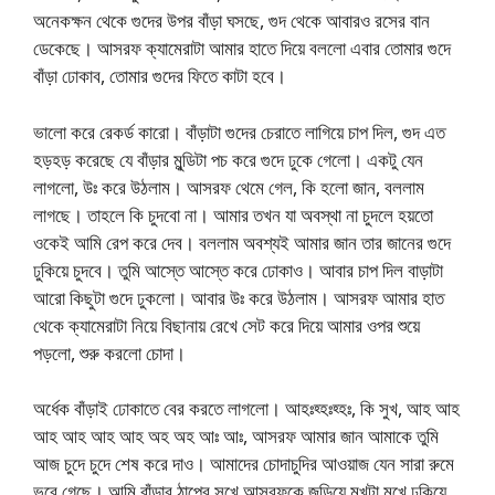
অনেকক্ষন থেকে গুদের উপর বাঁড়া ঘসছে, গুদ থেকে আবারও রসের বান
ডেকেছে। আসরফ ক্যামেরাটা আমার হাতে দিয়ে বললো এবার তোমার গুদে
বাঁড়া ঢোকাব, তোমার গুদের ফিতে কাটা হবে।
ভালো করে রেকর্ড কারো। বাঁড়াটা গুদের চেরাতে লাগিয়ে চাপ দিল, গুদ এত
হড়হড় করেছে যে বাঁড়ার মুন্ডিটা পচ করে গুদে ঢুকে গেলো। একটু যেন
লাগলো, উঃ করে উঠলাম। আসরফ থেমে গেল, কি হলো জান, বললাম
লাগছে। তাহলে কি চুদবো না। আমার তখন যা অবস্থা না চুদলে হয়তো
ওকেই আমি রেপ করে দেব। বললাম অবশ্যই আমার জান তার জানের গুদে
ঢুকিয়ে চুদবে। তুমি আস্তে আস্তে করে ঢোকাও। আবার চাপ দিল বাড়াটা
আরো কিছুটা গুদে ঢুকলো। আবার উঃ করে উঠলাম। আসরফ আমার হাত
থেকে ক্যামেরাটা নিয়ে বিছানায় রেখে সেট করে দিয়ে আমার ওপর শুয়ে
পড়লো, শুরু করলো চোদা।
অর্ধেক বাঁড়াই ঢোকাতে বের করতে লাগলো। আহঃহ্হঃহ্হঃ, কি সুখ, আহ আহ
আহ আহ আহ আহ অহ অহ আঃ আঃ, আসরফ আমার জান আমাকে তুমি
আজ চুদে চুদে শেষ করে দাও। আমাদের চোদাচুদির আওয়াজ যেন সারা রুমে
ভরে গেছে। আমি বাঁড়ার ঠাপের সুখে আসরফকে জড়িয়ে মুখটা মুখে ঢুকিয়ে