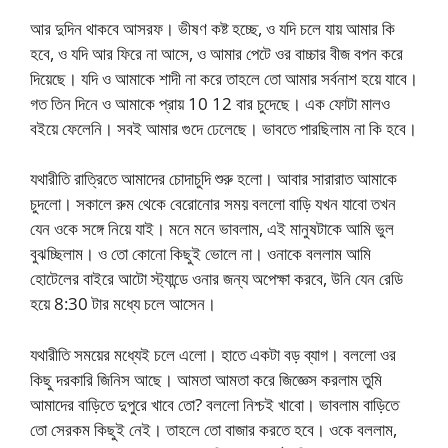
আর দুদিন থাকবে আসরফ। ভীষণ কষ্ট হচ্ছে, ও যদি চলে যায় আমার কি
হবে, ও যদি আর ফিরে না আসে, ও আমার পেটে ওর বাচ্চার বীজ বপন করে
দিয়েছে। যদি ও আমাকে শাদী না করে তাহলে তো আমার সর্বনাশ হয়ে যাবে।
গত তিন দিনে ও আমাকে প্রায় 10 12 বার চুদেছে। এক ফোটা মালও
বইয়ে ফেলেনি। সবই আমার গুদে ঢেলেছে। ভাবতে পারছিলাম না কি হবে।
যথারীতি রাত্রিতে আমাদের চোদাচুদি শুরু হলো। আবার সারারাত আমাকে
চুদলো। সকালে রুম থেকে বেরোনোর সময় বললো বাড়ি যখন যাবো তখন
যেন ওকে সঙ্গে নিয়ে যাই। মনে মনে ভাবলাম, এই মানুষটাকে আমি ভুল
বুঝচ্ছিলাম। ও তো কোনো কিছুই ভোলে না। ওনাকে বললাম আমি
হোটেলের বাইরে আটো স্ট্যান্ডে ওনার জন্য অপেক্ষা করবে, উনি যেন রেডি
হয়ে 8:30 টার মধ্যে চলে আসেন।
যথারীতি সময়ের মধ্যেই চলে এলো। হাতে একটা বড় ব্যাগ। বললো ওর
কিছু দরকারি জিনিস আছে। আমতা আমতা করে জিজ্ঞেস করলাম তুমি
আমাদের বাড়িতে দুপুরে খাবে তো? বললো নিশ্চই খাবো। ভাবলাম বাড়িতে
তো সেরকম কিছুই নেই। তাহলে তো বাজার করতে হবে। ওকে বললাম,