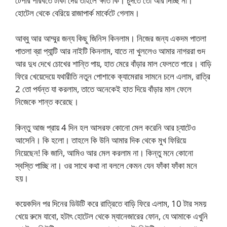
টেপার পরিবর্তে টাকা দেয় তাহলে ক্ষতি কি। চুদতে তো আর দিচ্ছি না।
হোটেল থেকে বেরিয়ে রাজাপার্ক মার্কেটে গেলাম।
আব্বু আর আম্মুর জন্য কিছু জিনিস কিনলাম। নিজের জন্য একদম পাতলা
পাতলা ব্রা প্যান্টি আর নাইটি কিনলাম, যাতে না খুললেও আমার নাগররা গুদ
আর দুধ দেখে চোখের শান্তি পায়, হাত মেরে বাঁড়ার মাল ফেলতে পারে। বাড়ি
ফিরে খেয়েদেয়ে যথারীতি নতুন পোশাকে ক্যামেরার সামনে চলে এলাম, রাত্রি
2 তো পর্যন্ত যা করলাম, তাতে অনেকেই হাত দিয়ে বাঁড়ার মাল ফেলে
নিজেকে শান্ত করেছে।
কিন্তু আজ প্রায় 4 দিন হল আসরফ কোনো মেল করেনি আর চ্যাটেও
আসেনি। কি হলো। তাহলে কি উনি আমার দিক থেকে মুখ ফিরিয়ে
নিয়েছেন! কি জানি, আমিও আর মেল করলাম না। কিন্তু মনে কোনো
স্বস্তি পাচ্ছি না। ওর সাথে কথা না বললে কেমন যেন ফাঁকা ফাঁকা মনে
হয়।
কয়েকদিন পর দিনের ডিউটি করে রাত্রিতে বাড়ি ফিরে এলাম, 10 টার সময়
খেয়ে রুমে যাবো, হটাৎ হোটেল থেকে ম্যানেজারের ফোন, যে আমাকে এখুনি