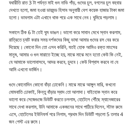
যথারীতি রাত 3 টা পর্যন্ত মাই গুদ নাভি গাঁড়, গুদের চুল, বগলের চুল বহুবার
দেখতে হলো, জমা হওয়া ডায়মন্ড হিসাব অনুযায়ী বেশ কয়েক হাজার টাকা জমা
হলো। ভাবলাম এটা এখানে থাক পরে এক সাথে নেব। ঘুমিয়ে পড়লাম।
সকালে ঠিক 6 টা তেই ঘুম ভাঙল। ভালো করে সাবান মেখে স্নান করলাম,
রাত্রিতে চ্যাট করার সময় দর্শকদের কিছু ভাষা আমার গুদের রস বের করে
দিয়েছে। কোনো দিন তো এসব করিনি, যতই হোক আমিও রক্ত মাংসের
মানুষ, আমার ও গুদ মারাতে ইচ্ছে হয়, মাঝে মাঝে মনে হতো কেউ কি নেই,
যে আমাকে ভালোবাসবে, আদর করবে, চুদবে। কেউ বিশ্বাস করবে না যে
আমি এখনো ভার্জিন।
গুদে কোনোদিন কোনো বাঁড়া ঢোকেনি। মাঝে মাঝে আঙ্গুল মারি, কখনো
মোমবাতি ঢোকাই, কিন্তু বাঁড়ার স্বাদ তো আলাদা। যাইহোক স্নান করে
ভালো করে সেজেগুজে ডিউটি করতে চললাম, হোটেলে পৌঁছে ম্যানেজারের
সাথে দেখা করলাম, উনি আমাকে একজনের সাথে পাঠিয়ে দিলেন, স্টাফ রুমে
এসে, হোটেলের ইউনিফর্ম পরে নিলাম, প্রথম দিন ডিউটি পড়লো 5 তলার 4
জন গেস্ট এর রুমে।