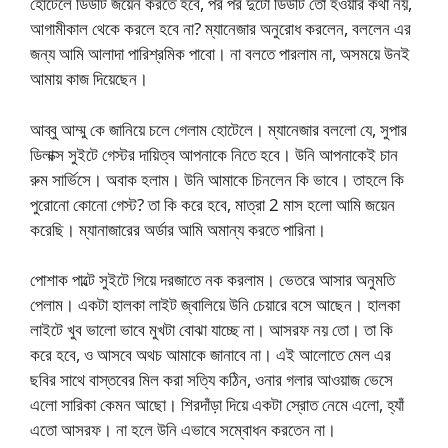
হোটেলে ডিউটি জয়েন করতে হবে, পর পর দুটো ডিউটি তো হওয়ার কথা নয়,
আগামীকাল থেকে করলে হবে না? ম্যানেজার অনুরোধ করলেন, বললেন এর
জন্য আমি আলাদা পারিশ্রমিক পাবো। না বলতে পারলাম না, অসময়ে উনই
আমায় কাজ দিয়েছেন।
আব্বু আম্মু কে জানিয়ে চলে গেলাম হোটেলে। ম্যানেজার বললো যে, সুপার
ডিলাক্স সুইটে গেস্টর দায়িত্ব আপনাকে নিতে হবে। উনি আপনাকেই চান
রুম সার্ভিসে। অবাক হলাম। উনি আমাকে চিনলেন কি ভাবে। তাহলে কি
পুরোনো কোনো গেস্ট? তা কি করে হবে, মাত্রা 2 মাস হলো আমি জয়েন
করেছি। ম্যানাজারের অর্ডার আমি অমান্য করতে পারিনা।
পোশাক পাল্টে সুইটে গিয়ে দরজাতে নক করলাম। ভেতরে আসার অনুমতি
পেলাম। একটা হালকা লাইট জ্বালিয়ে উনি চেয়ারে বসে আছেন। হালকা
লাইটে খুব ভালো ভাবে মুখটা বোঝা যাচ্ছে না। আসরফ নয় তো। তা কি
করে হবে, ও আসবে অথচ আমাকে জানাবে না। এই আলোতে মেল এর
ছবির সাথে বাস্তবের মিল করা সত্যি কঠিন, ওনার গলার আওয়াজ ভেসে
এলো সারিকা কেমন আছো। শিরদাঁড়া দিয়ে একটা স্রোত নেমে এলো, হ্যাঁ
এতো আসরফ। না হলে উনি এভাবে সম্বোধন করতেন না।