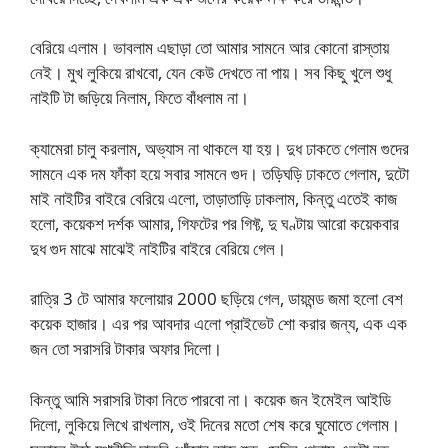
বেরিয়ে এলাম। ভাবলাম এছাড়া তো আমার সামনে আর কোনো রাস্তায়
নেই। মুখ লুকিয়ে রাখবো, যেন কেউ দেখতে না পায়। সব কিছু খুলে শুধু
নাইটি টা জড়িয়ে নিলাম, ফিতে বাঁধলাম না।
ক্যামেরা চালু করলাম, অভ্যাস না থাকলে যা হয়। দুধ ঢাকতে গেলাম গুদের
সামনে এক দম ফাঁকা হয়ে সবার সামনে গুদ। তড়িঘড়ি ঢাকতে গেলাম, দুটো
মাই নাইটির বাইরে বেরিয়ে এলো, তাড়াতাড়ি ঢাকলাম, কিন্তু এতেই কাজ
হলো, কয়েকশ দর্শক আমার, গিফটের পর গিফ্ট, দু ঘণ্টায় আরো কয়েকবার
দুধ গুদ মাঝে মাঝেই নাইটির বাইরে বেরিয়ে গেল।
রাত্রি 3 টে আমার ফলোয়ার 2000 ছড়িয়ে গেল, ডায়মন্ড জমা হলো বেশ
কয়েক হাজার। এর পর আবদার এলো প্রাইভেট শো করার জন্য, এক এক
জন তো সরাসরি টাকার অফার দিলো।
কিন্তু আমি সরাসরি টাকা নিতে পারবো না। কয়েক জন ইমেইল আইডি
দিলো, লুকিয়ে লিখে রাখলাম, ওই দিনের মতো শেষ করে ঘুমোতে গেলাম।