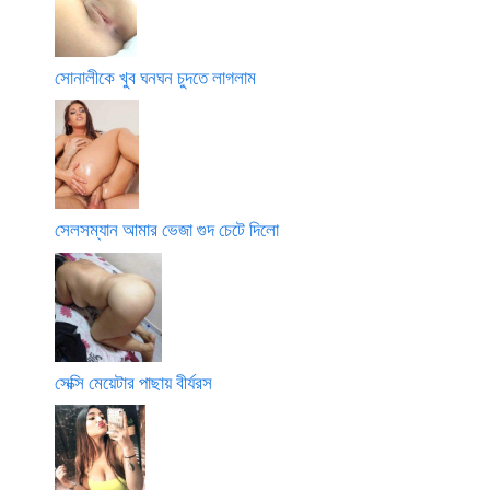
সোনালীকে খুব ঘনঘন চুদতে লাগলাম
সেলসম্যান আমার ভেজা গুদ চেটে দিলো
সেক্সি মেয়েটার পাছায় বীর্যরস