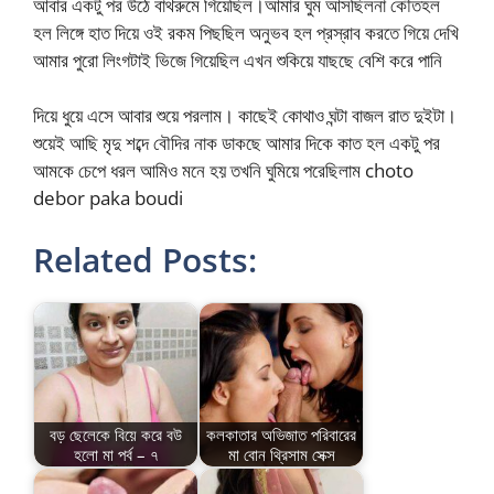
আবার একটু পর উঠে বাথরুমে গিয়েছিল।আমার ঘুম আসছিলনা কৌতহল
হল লিঙ্গে হাত দিয়ে ওই রকম পিছছিল অনুভব হল প্রস্রাব করতে গিয়ে দেখি
আমার পুরো লিংগটাই ভিজে গিয়েছিল এখন শুকিয়ে যাছছে বেশি করে পানি
দিয়ে ধুয়ে এসে আবার শুয়ে পরলাম। কাছেই কোথাও ঘন্টা বাজল রাত দুইটা।
শুয়েই আছি মৃদু শব্দে বৌদির নাক ডাকছে আমার দিকে কাত হল একটু পর
আমকে চেপে ধরল আমিও মনে হয় তখনি ঘুমিয়ে পরেছিলাম choto
debor paka boudi
Related Posts:
বড় ছেলেকে বিয়ে করে বউ
কলকাতার অভিজাত পরিবারের
হলো মা পর্ব – ৭
মা বোন থ্রিসাম সেক্স