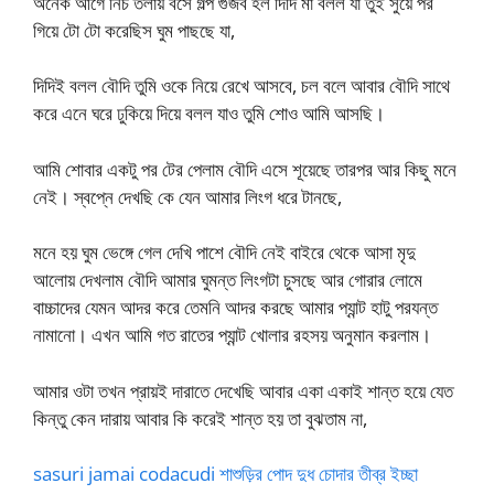
অনেক আগে নিচ তলায় বসে গল্প গুজব হল দিদি মা বলল যা তুই সুয়ে পর
গিয়ে টো টো করেছিস ঘুম পাছছে যা,
দিদিই বলল বৌদি তুমি ওকে নিয়ে রেখে আসবে, চল বলে আবার বৌদি সাথে
করে এনে ঘরে ঢুকিয়ে দিয়ে বলল যাও তুমি শোও আমি আসছি।
আমি শোবার একটু পর টের পেলাম বৌদি এসে শূয়েছে তারপর আর কিছু মনে
নেই। স্বপ্নে দেখছি কে যেন আমার লিংগ ধরে টানছে,
মনে হয় ঘুম ভেঙ্গে গেল দেখি পাশে বৌদি নেই বাইরে থেকে আসা মৃদু
আলোয় দেখলাম বৌদি আমার ঘুমন্ত লিংগটা চুসছে আর গোরার লোমে
বাচ্চাদের যেমন আদর করে তেমনি আদর করছে আমার প্যান্ট হাটু পরযন্ত
নামানো। এখন আমি গত রাতের প্যান্ট খোলার রহসয় অনুমান করলাম।
আমার ওটা তখন প্রায়ই দারাতে দেখেছি আবার একা একাই শান্ত হয়ে যেত
কিন্তু কেন দারায় আবার কি করেই শান্ত হয় তা বুঝতাম না,
sasuri jamai codacudi শাশুড়ির পোদ দুধ চোদার তীব্র ইচ্ছা