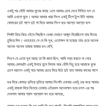
একটু পর বৌদি আমার মুখের কাছে এসে আমার চোখ দেখে নিশ্চিত হল যে
আমি এখনো ঘুমে। আবার আমার খারা লিংগ একটু টিপে টুপে উনি আমার
কোমরের দুই পাশে দুই পা দিয়ে আমার লিংগ ধরে আস্তে আস্তে বসে
লিঙ্গটা ধিরে ধিরে ওইযে পিছছিল ভেজা যেখানে আঙ্গুল দিয়েছিলো তার ভিতর
ঢুকিয়ে দিল। ওহহহহহ সে যে কি সুখ, এতোক্ষন যা হয়েছে তার চেয়ে অনেক
অনেক অনেক হাজার হাজার গুন বেশি,
লিংগে যে এতো সুখ আছে তা কি জানা ছিল, আমি সহ্য করতে না পেরে
আমার কোমরটা একটু উপরে তুলে দিলাম আর বৌদি নিচু হয়ে আমাকে বুকে
চেপে ধরলেন একটু পরে আবার ছেরে দিয়ে উঠে দুই হাত আমার কাধের পাশে
ভর দিয়ে কোমড় দুলিয়ে দুলিয়ে আমার লিংগটা একবার একটু বের করে আবার
একটু ধাক্কা দিয়ে ভিতরে ঢোকায় এইরকম অনেকক্ষন ভরে চলল এর পর
দেখলাম আমার শ্বাস প্রশ্বাস ঘন হয়ে আসছে,
আমার ভয় করছে কি হল আমি কি মরে যাছছি, লিংগটা সাঙ্ঘাতিক শক্ত হয়ে