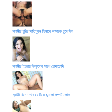
স্বামীর চুরির ক্ষতিপুরন হিসাবে আমাকে চুদে দিল
স্বামীর ইচ্ছায় ভিক্ষুকের সাথে চোদাচোদি
স্বামী বিদেশ পরের বৌকে চুদলো লম্পট লোক