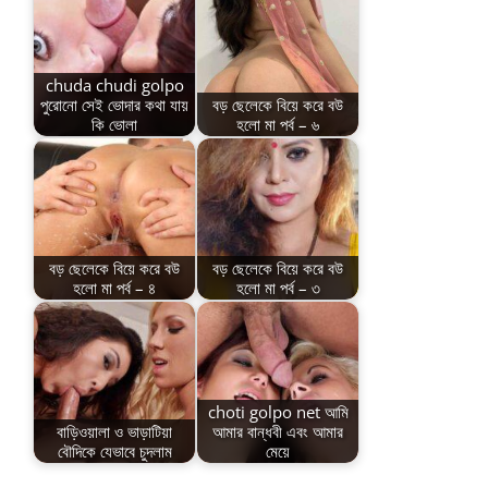
chuda chudi golpo
পুরোনো সেই ভোদার কথা যায়
বড় ছেলেকে বিয়ে করে বউ
কি ভোলা
হলো মা পর্ব – ৬
বড় ছেলেকে বিয়ে করে বউ
বড় ছেলেকে বিয়ে করে বউ
হলো মা পর্ব – ৪
হলো মা পর্ব – ৩
choti golpo net আমি
বাড়িওয়ালা ও ভাড়াটিয়া
আমার বান্ধবী এবং আমার
বৌদিকে যেভাবে চুদলাম
মেয়ে