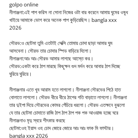
golpo online
নীলাঞ্জনা:এই পাপ করিস না সোনা নিজের ওটা বার করেনে আমায় ঘুমের ওষুধ
খাইয়ে আমাকে ভোগ করে অনেক পাপ কুড়িয়েছিস। bangla xxx
2026
সৌরভ:ও ছোটমা তুমি এতটাই সেক্সি তোমায় চোদা ছাড়া আমার ঘুম
আসবেনা। সৌরভ তার চোদার স্পিড বাড়িয়ে দিলো।
নীলাঞ্জনা:আঃ আঃ সৌরভ আমার লাগছে আস্তে কর।
সৌরভ:একটা করে ঠাপ মারছে কিছুক্ষন গুদ মর্দন করে আবার ঠাপ দিচ্ছে
ঘুরিয়ে ঘুরিয়ে।
নীলাঞ্জনার এতে খুব আরাম হতে লাগলো। নীলাঞ্জনা সৌরভের পিঠে হাত
বোলাতে লাগলো। সৌরভ ধীরে ধীরে ঠাপের গতি বাড়াতে লাগলো। নীলাঞ্জনা
তার দুইপা দিয়ে সৌরভের কোমর পেঁচিয়ে ধরলো। সৌরভ এতক্ষনে বুঝলো
যে তার ছোটমা চোদাতে রাজি ঠাপ ঠাপ ঠাপ পক পক আওয়াজ হচ্ছে ঘরে
নীলাঞ্জনাও মৃদু স্বরে শীৎকার করছে
ছোটমা:ওহ ইয়াস ওহ চোদ জোরে জোরে আঃ আঃ ফাক মি ফাস্টার।
bangla xxx 2026