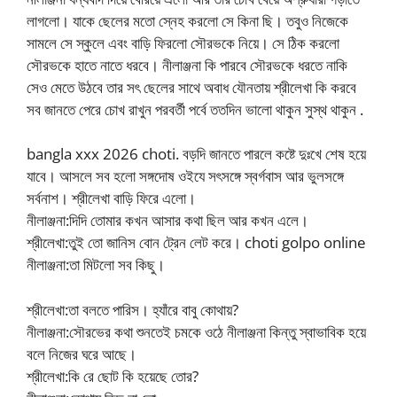
লাগলো। যাকে ছেলের মতো স্নেহ করলো সে কিনা ছি। তবুও নিজেকে
সামলে সে স্কুলে এবং বাড়ি ফিরলো সৌরভকে নিয়ে। সে ঠিক করলো
সৌরভকে হাতে নাতে ধরবে। নীলাঞ্জনা কি পারবে সৌরভকে ধরতে নাকি
সেও মেতে উঠবে তার সৎ ছেলের সাথে অবাধ যৌনতায় শ্রীলেখা কি করবে
সব জানতে পেরে চোখ রাখুন পরবর্তী পর্বে ততদিন ভালো থাকুন সুস্থ থাকুন .
bangla xxx 2026 choti. বড়দি জানতে পারলে কষ্টে দুঃখে শেষ হয়ে
যাবে। আসলে সব হলো সঙ্গদোষ ওইযে সৎসঙ্গে স্বর্গবাস আর ভুলসঙ্গে
সর্বনাশ। শ্রীলেখা বাড়ি ফিরে এলো।
নীলাঞ্জনা:দিদি তোমার কখন আসার কথা ছিল আর কখন এলে।
শ্রীলেখা:তুই তো জানিস বোন ট্রেন লেট করে। choti golpo online
নীলাঞ্জনা:তা মিটলো সব কিছু।
শ্রীলেখা:তা বলতে পারিস। হ্যাঁরে বাবু কোথায়?
নীলাঞ্জনা:সৌরভের কথা শুনতেই চমকে ওঠে নীলাঞ্জনা কিন্তু স্বাভাবিক হয়ে
বলে নিজের ঘরে আছে।
শ্রীলেখা:কি রে ছোট কি হয়েছে তোর?