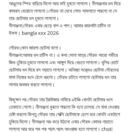
আঙুলের স্পিড বাড়িয়ে দিলো আর মাই চুষতে লাগলো। নীলাঞ্জনার গুদ দিয়ে
কামরস বেরোতে লাগলো।সৌরভ তা দেখে লোভ সামলাতে পারলো না সে
তার ছোটমার গুদ চুষতে লাগলো।
নীলাঞ্জনা:সৌরভ এবার ছেড়ে বাপ এ পাপ। আমার জায়গাটা চাটিস না
উফফ। bangla xxx 2026
সৌরভ:কোন জায়গা ছোটমা বলো।
নীলাঞ্জনা:আমার গুদ চাটিস না। এ কথা সোনা মাত্র সৌরভ আরো গভীরে
জিভ ঢুকিয়ে চুষতে লাগলো এবং আঙ্গুল দিয়ে খেচতে লাগলো। খুশির চোটে
ছোটমার গুদ দিয়ে রস গড়াতে লাগলো। অনিচ্ছা সত্ত্বেও ছোটমা সৌরভের
মাথা নিজের গুদে ঠেসে ধরলো। সৌরভ চাটতে লাগলো ছোটমার গুদ তার
লালায় জবজব করতে লাগলো।
কিছুক্ষন পর সৌরভ তার ট্রাউজার নামিয়ে ৬ইঞ্চি ধোনটা ছোটমার গুদে
ঢোকাতে গেলো। নীলাঞ্জনা বুঝতে পারলো কি হতে চলেছে সে বাধা দেওয়ার
চেষ্টা করলো কিন্তু সৌরভ তার সেক্সি ছোটমাকে চেপে ধরে ধোনটা একঠাপে
ঢুকিয়ে দিলো। নীলাঞ্জনা আঃ করে উঠলো এবার সৌরভ কোমর নাচাতে
লাগলো আর ঘরে পক পক পচাৎ পচাৎ আওয়াজ হতে লাগলো। choti