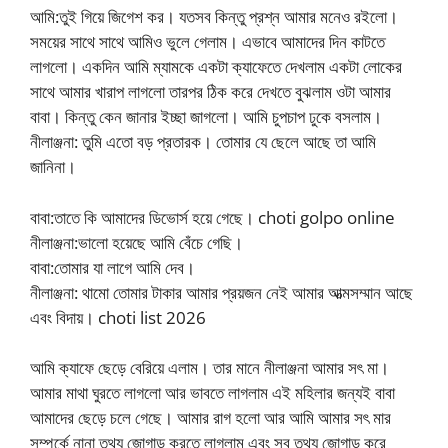
আমি:তুই গিয়ে জিগেশ কর। যতসব কিন্তু প্রশ্ন আমার মনেও রইলো।
সময়ের সাথে সাথে আমিও ভুলে গেলাম। এভাবে আমাদের দিন কাটতে
লাগলো। একদিন আমি ম্যামকে একটা ক্যাফেতে দেখলাম একটা লোকের
সাথে আমার খারাপ লাগলো তারপর ঠিক করে দেখতে বুঝলাম ওটা আমার
বাবা। কিন্তু কেন জানার ইচ্ছা জাগলো। আমি চুপচাপ ঢুকে বসলাম।
নীলাঞ্জনা: তুমি এতো বড় প্রতারক। তোমার যে ছেলে আছে তা আমি
জানিনা।
বাবা:তাতে কি আমাদের ডিভোর্স হয়ে গেছে। choti golpo online
নীলাঞ্জনা:ভালো হয়েছে আমি বেঁচে গেছি।
বাবা:তোমার যা লাগে আমি দেব।
নীলাঞ্জনা: থামো তোমার টাকার আমার প্রয়জন নেই আমার আত্মসম্মান আছে
এবং বিদায়। choti list 2026
আমি ক্যাফে ছেড়ে বেরিয়ে এলাম। তার মানে নীলাঞ্জনা আমার সৎ মা।
আমার মাথা ঘুরতে লাগলো আর ভাবতে লাগলাম এই মহিলার জন্যই বাবা
আমাদের ছেড়ে চলে গেছে। আমার রাগ হলো আর আমি আমার সৎ মার
সম্পর্কে নানা তথ্য জোগাড় করতে লাগলাম এবং সব তথ্য জোগাড় করে