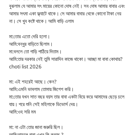
বুঝলাম যে আমার সৎ মায়ের কোনো দোষ নেই। সব দোষ আমার বাবার এবং
আমার সৎমা একা ফ্ল্যাটে থাকে। সে আমার বাবার থেকে কোনো টাকা নেয়
না। সে খুব কষ্টে থাকে। আমি বাড়ি এলাম
মা:তোর এতো দেরি হলো।
আমি:বন্ধুর বাড়িতে ছিলাম।
মা:বললে তো গাড়ি পাঠিয়ে দিতাম।
আমি:তার দরকার নেই তুমি সারাদিন কাজে থাকো। আচ্ছা মা বাবা কোথায়?
choti list 2026
মা: এই শহরেই আছে। কেন?
আমি:এমনি ভাবলাম তোমায় জিগেশ করি।
মা:তোর যখন সাত বছর বয়স তার বাবা একটা বিয়ে করে আমাদের ছেড়ে চলে
যায়। পরে শুনি সেই মহিলাকে ডিভোর্স দেয়।
আমি:ওহ সরি মম
মা: না এটা তোর জানা জরুরি ছিল।
আমি:তাহলে বাবা এখন কি করছে ?