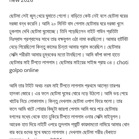
ছোটমা সেই জুস্ খেয়ে ঘুমাতে গেলো। বাড়িতে কেউ নেই বলে ছোটমা ঘরের
দরজা বন্ধ করেনি। আমি ২০ মিনিট বাদ গেলাম ছোটমার ঘরে দরজা খুলে
ঢুকলাম দেখি ছোটমা ঘুমোচ্ছে। তিনি পড়েছিলেন নাইট গাউন প্রতিটা
নিঃস্বাস প্রশ্বাসের সাথে তার বক্ষযুগল ওঠা নামা করছিলো। আমার হার্টবিট
বেড়ে গিয়েছিলো কিন্তু কামের চিন্তা আমায় গ্রাস করেছিল। ছোটমার
সেক্সি শরীরটা আমায় চুম্বকের মতো টানছিলো। আমি কাঁপা কাপা হাতে
ছোটমার মাই টিপতে লাগলাম। ছোটমার মাইয়ের সাইজ প্রায় ৩৪। choti
golpo online
আমি তার টাইট অথচ নরম মাই টিপতে লাগলাম প্রথমে আস্তে তারপর
হালকা জোরে। এর ফলে ছোটমা ঘুমের ঘোরে নড়ে উঠলো। আমি ভয় পেয়ে
খাটের নিচে লোকালাম। কিন্তু দেখলাম ছোটমা ওপাশ ফিরে শুলো। তার
ফলে আমি খাটে শোয়ার কিছুটা জায়গা পেলাম আমি শুয়ে পরে ছোটমার
বগলের মধ্যে থেকে হাত ঢুকিয়ে টিপতে লাগলাম ওনার সেক্সি মাইযুগল।
আরেক হাত দিয়ে নাইটি ওপরে তুললাম প্যান্টি কায়দামতো নামিয়ে আমার ধোন
বার করে গুদের মুখে ঘষতে লাগলাম। দেখলাম ছোটমা শরীর বেঁকাতে