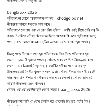
নীলাঞ্জনা:কোথায় কিছু না তো
bangla xxx 2026
শ্রীলেখা:না তোকে অন্যমনস্ক লাগছে। chotigolpo net
নীলাঞ্জনা:আসলে স্কুলের চাপ আছে।
শ্রীলেখা:এতো চাপ একা যে কেন নিস বুঝিনা। আমি একটু গিয়ে দেখি বাবু কি
করছে ? এদিকে সৌরভ চিন্তা করছিলো আজকে কি করে ছোটমাকে কাছে
পাবে। রাত নামলো মা আর ছোটমা অভ্যেস মতো ফলের জুস্ খেলো।
কিন্তু আজ নীলাঞ্জনা তার জুস শ্রীলেখাকে দিয়ে নিজে শ্রীলেখার জুস
খেলো। দুজনেই ঘুমাতে গেলো। সৌরভ মাঝরাতে উঠে নীলাঞ্জনার রুমে
গেলো। ঘরে ডিমলাইট জ্বলছে। যথারীতি সৌরভ আসতে আস্তে
নীলাঞ্জনার নাইটগাউন খুলতে লাগলো এবার সৌরভ নীলাঞ্জনার মাইয়ে যেই
হাত দিতে যাবে নীলাঞ্জনা সৌরভের হাত ধরে ফেললো। সৌরভ ভাবতেই
পারেনি নীলাঞ্জনা জেগে থাকবে।
সৌরভ: ছো ছো ছোটমা তুমি জেগে আছো। bangla xxx 2026
নীলাঞ্জনা:হ্যাঁ আমি যে তোর চালাকি ধরে ফেলেছি ছিঃ তুই এতটা নিচ।