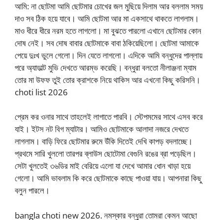
আমি: না ছোটমা আমি ছোটমার চোখের জল মুছিয়ে দিলাম আর বললাম সময়
দাও সব ঠিক হয়ে যাবে। আমি ছোটমা আর মা একসাথে থাকতে লাগলাম।
মাও ধীরে ধীরে নরম হতে লাগলো। মা বুঝতে পারলো এখানে ছোটমার কোন
দোষ নেই। সব দোষ বাবার ছোটমাকে বাবা ঠকিয়েছিলো। ছোটমা আমাকে
পেয়ে দুঃখ ভুলে গেলো। দিন যেতে লাগলো। এদিকে আমি বন্ধুদের পাল্লায়
পরে অ্যাডাল্ট মুভি দেখতে আরম্ভ করেছি। বন্ধুরা বলতো নীলাঞ্জনা ম্যাম
তোর মা উফফ তুই তোর ক্রাশকে নিয়ে থাকিস আর এখনো কিছু করিসনি।
choti list 2026
প্রেম কর ওনার সাথে তাহলেই লাগাতে পারবি। স্টেপমমের সাথে এসব করে
যাই। ইটস নট বিগ ম্যাটার। আমিও ছোটমাকে আলাদা নজরে দেখতে
লাগলাম। বাড়ি ফিরে ছোটমার রুমে উঁকি দিতেই দেখি কাপড় বদলাচ্ছে।
প্রথমে সারি খুললো তারপর ব্লাউস ছোটোমা বেগুনি রঙের ব্রা পড়েছিল।
সেটা খুলতেই ৩৬ডির মাই বেরিয়ে এলো যা দেখে আমার ধোন খাড়া হয়ে
গেলো। আমি ভাবলাম কি করে ছোটমাকে কাছে পাওয়া যায়। আপনারা কিছু
বলুন পারলে।
bangla choti new 2026. নমস্কার বন্ধুরা তোমরা কেমন আছো