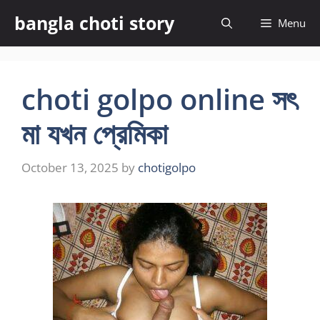
Skip
bangla choti story
Menu
to
content
choti golpo online সৎ
মা যখন প্রেমিকা
October 13, 2025
by
chotigolpo