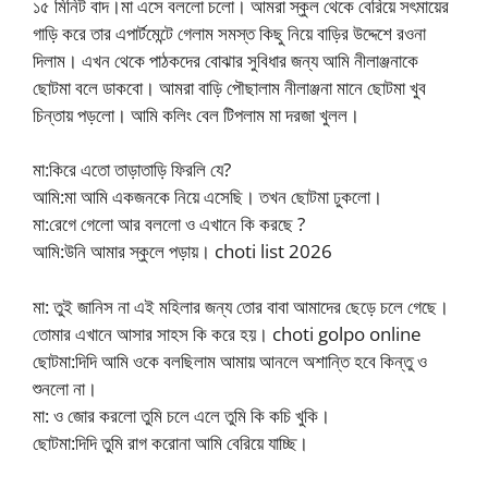
১৫ মিনিট বাদ।মা এসে বললো চলো। আমরা স্কুল থেকে বেরিয়ে সৎমায়ের
গাড়ি করে তার এপার্টমেন্টে গেলাম সমস্ত কিছু নিয়ে বাড়ির উদ্দেশে রওনা
দিলাম। এখন থেকে পাঠকদের বোঝার সুবিধার জন্য আমি নীলাঞ্জনাকে
ছোটমা বলে ডাকবো। আমরা বাড়ি পৌছালাম নীলাঞ্জনা মানে ছোটমা খুব
চিন্তায় পড়লো। আমি কলিং বেল টিপলাম মা দরজা খুলল।
মা:কিরে এতো তাড়াতাড়ি ফিরলি যে?
আমি:মা আমি একজনকে নিয়ে এসেছি। তখন ছোটমা ঢুকলো।
মা:রেগে গেলো আর বললো ও এখানে কি করছে ?
আমি:উনি আমার স্কুলে পড়ায়। choti list 2026
মা: তুই জানিস না এই মহিলার জন্য তোর বাবা আমাদের ছেড়ে চলে গেছে।
তোমার এখানে আসার সাহস কি করে হয়। choti golpo online
ছোটমা:দিদি আমি ওকে বলছিলাম আমায় আনলে অশান্তি হবে কিন্তু ও
শুনলো না।
মা: ও জোর করলো তুমি চলে এলে তুমি কি কচি খুকি।
ছোটমা:দিদি তুমি রাগ করোনা আমি বেরিয়ে যাচ্ছি।