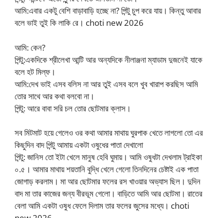
আমি:এবার একটু বেশি বাড়াবাড়ি হচ্ছে না? পিন্টু চুপ করে যায়। কিন্তু আবার
বলে ভাই তুই কি লাকি রে। choti new 2026
আমি: কেন?
পিন্টু:একদিকে শ্রীলেখা আন্টি আর অন্যদিকে নীলাঞ্জনা ম্যাডাম দুজনেই যাকে
বলে হট মিল্ফ।
আমি:দেখ ভাই এসব বলিস না আর তুই এসব বলে খুব খারাপ করছিস আমি
তোর সাথে আর কথা বলবো না।
পিন্টু: আরে বাবা সরি চল তোর ছোটমার ক্লাস।
সব মিটমাট হয়ে গেলেও ওর কথা আমার মাথায় ঘুরপাক খেতে লাগলো তো এর
কিছুদিন বাদ পিন্টু আমায় একটা ওষুধের পাতা দেখালো
পিন্টু: জানিস তো ইটা খেলে মানুষ হেবি ঘুমায়। আমি ওষুধটা দেখলাম ট্রাইকা
০.৫। আমার মাথায় শয়তানি বুদ্ধি খেলে গেলো তিনদিনের চেষ্টাই এক পাতা
জোগাড় করলাম। মা আর ছোটমার ফলের রস খাওয়ার অভ্যাস ছিল। দুদিন
বাদ মা তার কাজের জন্য বীরভূম গেলো। বাড়িতে আমি আর ছোটমা। রাতের
বেলা আমি একটা ওষুধ ফেলে দিলাম তার ফলের জুসের মধ্যে। choti
new 2026