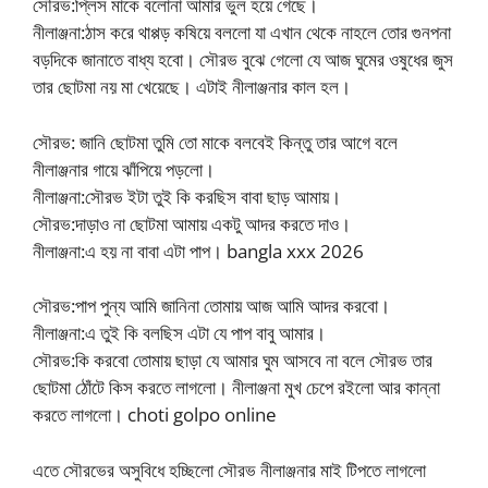
সৌরভ:প্লিস মাকে বলোনা আমার ভুল হয়ে গেছে।
নীলাঞ্জনা:ঠাস করে থাপ্পড় কষিয়ে বললো যা এখান থেকে নাহলে তোর গুনপনা
বড়দিকে জানাতে বাধ্য হবো। সৌরভ বুঝে গেলো যে আজ ঘুমের ওষুধের জুস
তার ছোটমা নয় মা খেয়েছে। এটাই নীলাঞ্জনার কাল হল।
সৌরভ: জানি ছোটমা তুমি তো মাকে বলবেই কিন্তু তার আগে বলে
নীলাঞ্জনার গায়ে ঝাঁপিয়ে পড়লো।
নীলাঞ্জনা:সৌরভ ইটা তুই কি করছিস বাবা ছাড় আমায়।
সৌরভ:দাড়াও না ছোটমা আমায় একটু আদর করতে দাও।
নীলাঞ্জনা:এ হয় না বাবা এটা পাপ। bangla xxx 2026
সৌরভ:পাপ পুন্য আমি জানিনা তোমায় আজ আমি আদর করবো।
নীলাঞ্জনা:এ তুই কি বলছিস এটা যে পাপ বাবু আমার।
সৌরভ:কি করবো তোমায় ছাড়া যে আমার ঘুম আসবে না বলে সৌরভ তার
ছোটমা ঠোঁটে কিস করতে লাগলো। নীলাঞ্জনা মুখ চেপে রইলো আর কান্না
করতে লাগলো। choti golpo online
এতে সৌরভের অসুবিধে হচ্ছিলো সৌরভ নীলাঞ্জনার মাই টিপতে লাগলো