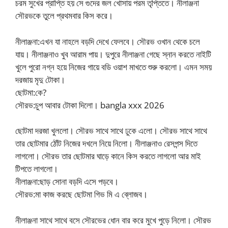
চরম সুখের প্রাপ্তি হয় সে গুদের জল খোসায় পরম তৃপ্তিতে। নীলাঞ্জনা
সৌরভকে তুলে প্রথমবার কিস করে।
নীলাঞ্জনা:এখন যা নাহলে বড়দি দেখে ফেলবে। সৌরভ ওখান থেকে চলে
যায়। নীলাঞ্জনাও খুব আরাম পায়। দুপুরে নীলাঞ্জনা গেছে স্নান করতে নাইটি
খুলে পুরো নগ্ন হয়ে নিজের গায়ে বডি ওয়াশ মাখতে শুরু করলো। এমন সময়
দরজায় মৃদু টোকা।
ছোটমা:কে?
সৌরভ:চুপ আবার টোকা দিলো। bangla xxx 2026
ছোটমা দরজা খুললো। সৌরভ সাথে সাথে ঢুকে এলো। সৌরভ সাথে সাথে
তার ছোটমার ঠোঁট নিজের দখলে নিয়ে নিলো। নীলাঞ্জনাও রেসপন্স দিতে
লাগলো। সৌরভ তার ছোটমার ঘাড়ে কানে কিস করতে লাগলো আর মাই
টিপতে লাগলো।
নীলাঞ্জনা:ছাড় সোনা বড়দি এসে পড়বে।
সৌরভ:মা কাজ করছে ছোটমা গিভ মি এ ব্লোজব।
নীলাঞ্জনা সাথে সাথে বসে সৌরভের ধোন বার করে মুখে পুড়ে নিলো। সৌরভ