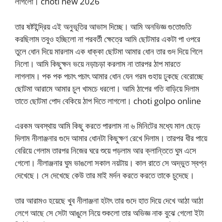
লাগলো। choti new 2026
তার ষষ্টইন্দ্রিয় এই অনুভূতির আভাস দিচ্ছে। আমি অনভিজ্ঞ গুতোগুতি
করছিলাম তবুও হচ্ছিলো না পরবর্তী ক্ষেত্রে আমি ছোটমার একটা পা ওপরে
তুলে ধোন দিয়ে মারলাম এক ধাক্কা ছোটমা আমার ধোন তার গুদ দিয়ে গিলে
নিলো। আমি কিছুক্ষন ভয়ে নড়াচড়া করলাম না তারপর ঠাপ মারতে
লাগলাম। পক পক পচাৎ পচাৎ আমার ধোন যেন গরম গুহায় ঢুকছে বেরোচ্ছে
ছোটমা আরামে আমার চুল খামচে ধরলো। আমি ঠাপের গতি বাড়িয়ে দিলাম
তাতে ছোটমা পোদ বেকিয়ে ঠাপ দিতে লাগলো। choti golpo online
এরকম অবস্থায় আমি কিছু করতে পারলাম না ৬ মিনিটের মধ্যে মাল ছেড়ে
দিলাম নীলাঞ্জনার গুদে আমার ধোনটা কিছুক্ষণ রেখে দিলাম। তারপর ধীর পায়ে
বেরিয়ে গেলাম তারপর নিজের ঘরে শুয়ে পড়লাম আর ক্লান্তিতে ঘুম এসে
গেলো। নীলাঞ্জনার ঘুম ভাঙলো সকাল নয়টায়। কাল রাতে সে অদ্ভুত স্বপ্ন
দেখেছে। সে দেখেছে কেউ তার মাই মর্দন করতে করতে তাকে চুদেছে।
তার আরামও হয়েছে খুব নীলাঞ্জনা হটাৎ তার গুদে হাত দিয়ে দেখে আঠা আঠা
লেগে আছে সে সেটা আঙুলে নিয়ে শুকলো তার অভিজ্ঞ নাক বুঝে গেলো ইটা