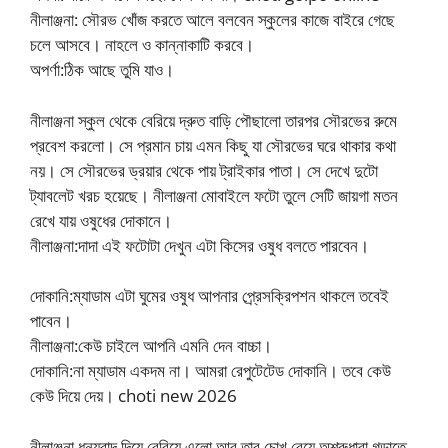
নীলাঞ্জনা: সৌরভ খোঁজ করতে আলে বলবেন স্কুলের কাজে বাইরে গেছে
চলে আসবে। নাহলে ও কান্নাকাটি করবে।
অপর্ণা:ঠিক আছে তুমি যাও।
নীলাঞ্জনা স্কুল থেকে বেরিয়ে দ্রুত বাড়ি পৌছালো তারপর সৌরভের রুমে
প্রবেশ করলো। সে প্রমান চায় এমন কিছু যা সৌরভের ঘরে থাকার কথা
নয়। সে সৌরভের ড্রয়ার থেকে পায় ট্রাইকার পাতা। সে দেখে দুটো
ট্যাবলেট খরচ হয়েছে। নীলাঞ্জনা মোবাইলে ফটো তুলে সেটি জায়গা মতন
রেখে যায় ওষুধের দোকানে।
নীলাঞ্জনা:দাদা এই ফটোটা দেখুন এটা কিসের ওষুধ বলতে পারবেন।
দোকানি:ম্যাডাম এটা ঘুমের ওষুধ আপনার প্র্রেসক্রিপশন থাকলে তবেই
পাবেন।
নীলাঞ্জনা:কেউ চাইলে আপনি এমনি দেন বাচ্চা।
দোকানি:না ম্যাডাম একদম না। আমরা রেপুটেটেড দোকানি। তবে কেউ
কেউ দিয়ে দেয়। choti new 2026
নীলাঞ্জনা ধন্যবাদ দিয়ে বেরিয়ে এলো আর তার চোখ বেয়ে অশ্রুধারা গড়াতে