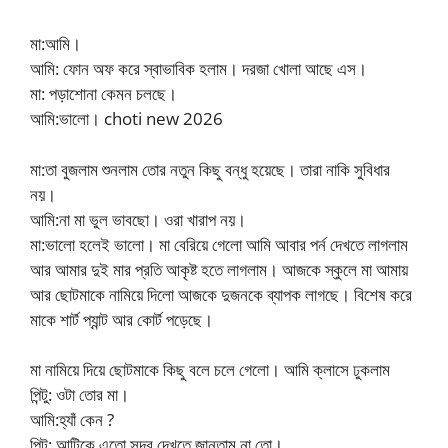
মা:আমি।
আমি: ফোন অফ করে স্বাভাবিক হলাম। দরজা খোলা আছে এস।
মা: পড়াশোনা কেমন চলছে।
আমি:ভালো। choti new 2026
মা:তা বুজলাম শুনলাম তোর নতুন কিছু বন্ধু হয়েছে। তারা নাকি সুবিধার
নয়।
আমি:না মা ভুল ভাবছো। ওরা খারাপ নয়।
মা:ভালো হলেই ভালো। মা বেরিয়ে গেলো আমি আবার পর্ন দেখতে লাগলাম
আর আমার দুই মার প্রতি আকৃষ্ট হতে লাগলাম। আজকে স্কুলে মা আমায়
আর ছোটমাকে নামিয়ে দিলো আজকে দুজনকে ব্যাপক লাগছে। বিশেষ করে
মাকে শার্ট প্যান্ট আর কোর্ট পড়েছে।
মা নামিয়ে দিয়ে ছোটমাকে কিছু বলে চলে গেলো। আমি ক্লাসে ঢুকলাম
পিন্টু: ওটা তোর মা।
আমি:হ্যাঁ কেন ?
পিন্টু: আন্টিকে এতো সুন্দর দেখতে জানতাম না তো।