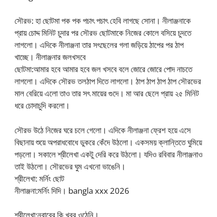
সৌরভ: হা ছোটমা পক পক পচাৎ পচাৎ হেবি লাগছে সোনা। নীলাঞ্জনাকে
প্রায় চোদ্দ মিনিট চুদার পর সৌরভ ছোটমাকে নিজের কোলে বসিয়ে চুদতে
লাগলো। এদিকে নীলাঞ্জনা তার সৎছেলের গলা জড়িয়ে ঠাপের পর ঠাপ
খাচ্ছে। নীলাঞ্জনার জলখসবে
ছোটমা:আমার হবে আমার হবে জল খসবে বলে জোরে জোরে পোদ নাচতে
লাগলো। এদিকে সৌরভ তলঠাপ দিতে লাগলো। ঠাপ ঠাপ ঠাপ ঠাপ সৌরভের
মাল বেরিয়ে এলো তাও তার সৎ মায়ের গুদে। মা আর ছেলে প্রায় ২৫ মিনিট
ধরে চোদাচুদি করলো।
সৌরভ উঠে নিজের ঘরে চলে গেলো। এদিকে নীলাঞ্জনা ফ্রেশ হয়ে এসে
বিছানায় শুয়ে অপরাধবোধে ডুকরে কেঁদে উঠলো। একসময় ক্লান্তিতে ঘুমিয়ে
পড়লো। সকালে শ্রীলেখা একটু দেরি করে উঠলো। যদিও রবিবার নীলাঞ্জনাও
তাই উঠলো। সৌরভের ঘুম এখনো ভাঙেনি।
শ্রীলেখা: মর্নিং ছোট
নীলাঞ্জনা:মর্নিং দিদি। bangla xxx 2026
শ্রীলেখা:নবাবের কি খবর ওঠেনি।