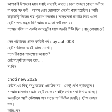
আশাকরি ঈশ্বরের দয়ায় সবাই ভালোই আছো। চলো তাহলে কোনো ভনিতা
না করে শুরু করি। আমার ধোন ছোটমাকে দেখেই খাড়া হয়েছিল। আমি
তাড়াতাড়ি নিজের ঘরে প্রবেশ করলাম। সন্ধেবেলা মা বাড়ি ফিরে এলো
ছোটমা:শুভ সন্ধ্যা দিদি আজকে এতো লেট হলো যে।
মা:আর বলিস না একটা ক্লায়েন্টের সাথে জরুরি মিটিং ছিল। বাবু কোথায় রে?
সেন পরিবারের চোদন কাহিনী পর্ব ১ by abhi003
ছোটমা:নিজের ঘরেই আছে দেখো।
মা:ও ঠিকঠাক পড়াশোনা করেতো?
ছোটমা:হ্যাঁ তা করে তবে….
মা:কি?
choti new 2026
ছোটমা:ওর কিছু বন্ধু হয়েছে ওরা ঠিক নয়। একটু বেশি অ্যাডভান্স।
মা:আজকালকার বাচ্চারা ছোট থেকে মোবাইল পেয়ে মাথা বিগড়ে যাচ্ছে।
অন্যদিকে আমি স্টেপঃমম আর সনের পর্ন ভিডিও দেখছি। হটাৎ দরজায়
নক।
আমি:কে?