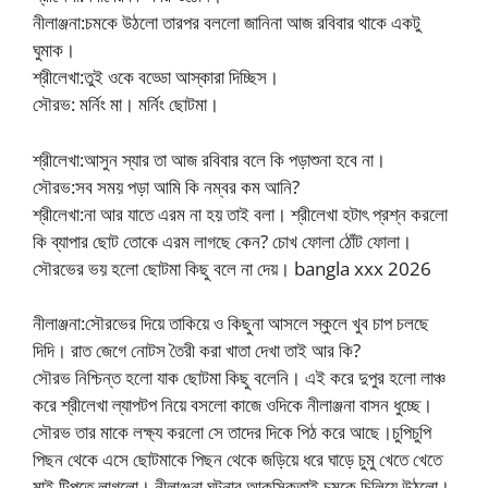
নীলাঞ্জনা:চমকে উঠলো তারপর বললো জানিনা আজ রবিবার থাকে একটু
ঘুমাক।
শ্রীলেখা:তুই ওকে বড্ডো আস্কারা দিচ্ছিস।
সৌরভ: মর্নিং মা। মর্নিং ছোটমা।
শ্রীলেখা:আসুন স্যার তা আজ রবিবার বলে কি পড়াশুনা হবে না।
সৌরভ:সব সময় পড়া আমি কি নম্বর কম আনি?
শ্রীলেখা:না আর যাতে এরম না হয় তাই বলা। শ্রীলেখা হটাৎ প্রশ্ন করলো
কি ব্যাপার ছোট তোকে এরম লাগছে কেন? চোখ ফোলা ঠোঁট ফোলা।
সৌরভের ভয় হলো ছোটমা কিছু বলে না দেয়। bangla xxx 2026
নীলাঞ্জনা:সৌরভের দিয়ে তাকিয়ে ও কিছুনা আসলে স্কুলে খুব চাপ চলছে
দিদি। রাত জেগে নোটস তৈরী করা খাতা দেখা তাই আর কি?
সৌরভ নিশ্চিন্ত হলো যাক ছোটমা কিছু বলেনি। এই করে দুপুর হলো লাঞ্চ
করে শ্রীলেখা ল্যাপটপ নিয়ে বসলো কাজে ওদিকে নীলাঞ্জনা বাসন ধুচ্ছে।
সৌরভ তার মাকে লক্ষ্য করলো সে তাদের দিকে পিঠ করে আছে।চুপিচুপি
পিছন থেকে এসে ছোটমাকে পিছন থেকে জড়িয়ে ধরে ঘাড়ে চুমু খেতে খেতে
মাই টিপতে লাগলো। নীলাঞ্জনা ঘটনার আকসিকতাই চমকে চিলিয়ে উঠলো।