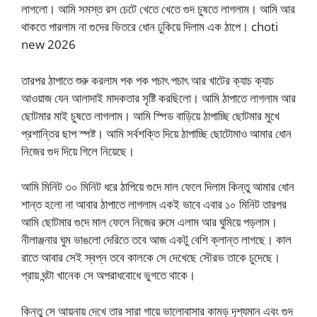
লাগলো। আমি সমস্ত রস চেটে খেতে খেতে গুদ চুষতে লাগলাম। আমি আর
থাকতে পারলাম না গুদের ভিতরে ধোন ঢুকিয়ে দিলাম এক ঠাপে। choti
new 2026
তারপর ঠাপাতে শুরু করলাম পক পক পচাৎ পচাৎ আর খাটের ক্যাচ ক্যাচ
আওয়াজ যেন আলাদাই মাদকতার সৃষ্টি করছিলো। আমি ঠাপাতে লাগলাম আর
ছোটমার মাই চুষতে লাগলাম। আমি স্পিড বাড়িয়ে ঠাপাচ্ছি ছোটমার মুখে
প্রশান্তির ছাপ স্পষ্ট। আমি সর্বশক্তি দিয়ে ঠাপাচ্ছি ছোটোমাও আমার ধোন
নিজের গুদ দিয়ে গিলে নিয়েছে।
আমি মিনিট ৩০ মিনিট ধরে ঠাপিয়ে গুদে মাল ফেলে দিলাম কিন্তু আমার ধোন
শান্ত হলো না আবার ঠাপাতে লাগলাম একই ভাবে এবার ১০ মিনিট তারপর
আমি ছোটমার গুদে মাল ফেলে নিজের রুমে এলাম আর ঘুমিয়ে পড়লাম।
নীলাঞ্জনার ঘুম ভাঙলো দেরিতে তবে আজ একটু বেশি ক্লান্ত লাগছে। কাল
রাতে আবার সেই স্বপ্ন তবে কালকে সে দেখেছে সৌরভ তাকে চুদেছে।
প্রায় ঘন্টা খানেক সে অপরাধবোধে ভুগতে থাকে।
কিন্তু সে আয়নায় দেখে তার সারা গায়ে ভালোবাসার কামড় দৃশ্যমান এবং গুদ