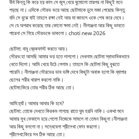
বীর্য কিন্তু কি করে হয় কাল সে জুস্ খেয়ে ঘুমোলো তারপর না কিছুই মনে
পড়ছে না। এদিকে সৌরভ ভয়ে আছে ছোটমাকে চুদে মজা পেয়েছে কিন্তু
যদি সে বুঝে যাই তাহলে রক্ষা নেই আর মা জানলে ওকে শেষ করে দেবে।
সে যে অপরাধ করেছে তার কোনো ক্ষমা নেই। নীলাঞ্জনা আর কিছু ভাবতে
পারেনা সে গিয়ে সৌরভকে ডাকলো। choti new 2026
ছোটমা: বাবু ব্রেকফাস্ট করতে আয়।
সৌরভ:হা আসছি আমার ভয় হতে লাগলো। দেখলাম ছোটমা স্বাভাবিকভাবে
খেতে দিলো। আমি খেয়ে উঠে গেলাম। তাহলে কি ছোটমা কিছু বুঝতে
পারেনি। নীলাঞ্জনা সৌরভের ভাব ভঙ্গি দেখে কিছুটা অবাক হলো কি ব্যাপার
ছেলের শরীর খারাপ করলো নাকি।
ছোটমা:কিরে তোর শরীর ঠিক আছে তো।
আমি:হ্যাঁ। আমার আবার কি হবে?
ছোটমা: তোকে দেখতে কিরকম লাগছে রাতে ঘুম হয়নি নাকি। একথা শুনে
আমার মুখ ফেকাসে হয়ে গেলো নিজেকে সামলে না তেমন কিছুনা।নীলাঞ্জনা
আর কিছু বললো না। সন্ধেবেলা শ্রীলেখা ফোন করলো।
শ্রীলেখা:কিরে সব ঠিক আছে তো।