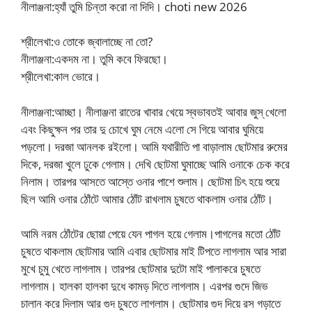
নীলাঞ্জনা:হ্যাঁ তুমি চিন্তা করো না দিদি। choti new 2026
শ্রীলেখা:ও তোকে জ্বালাচ্ছে না তো?
নীলাঞ্জনা:একদম না। তুমি কবে ফিরছো।
শ্রীলেখা:কাল ভোরে।
নীলাঞ্জনা:আচ্ছা। নীলাঞ্জনা রাতের খাবার খেয়ে স্বভাবতই আবার জুস্ খেলো
এবং কিছুক্ষন পর তার দু চোখে ঘুম নেমে এলো সে গিয়ে আবার ঘুমিয়ে
পড়লো। দরজা আনলক রইলো। আমি যথারীতি পা বাড়ালাম ছোটমার রুমের
দিকে, দরজা খুলে ঢুকে গেলাম। দেখি ছোটমা ঘুমাচ্ছে আমি ওনাকে চেক করে
নিলাম। তারপর আসতে আস্তে ওনার পাশে শুলাম। ছোটমা চিৎ হয়ে শুয়ে
ছিল আমি ওনার ঠোঁটে আমার ঠোঁট রাখলাম চুষতে থাকলাম ওনার ঠোঁট।
আমি নরম ঠোঁটের ছোয়া পেয়ে যেন পাগল হয়ে গেলাম।পাগলের মতো ঠোঁট
চুষতে থাকলাম ছোটমার আমি এবার ছোটমার মাই টিপতে লাগলাম আর সারা
মুখে চুমু খেতে লাগলাম। তারপর ছোটমার দুটো মাই পালাকরে চুষতে
লাগলাম। হালকা হালকা দুধে কামড় দিতে লাগলাম। এরপর গুদে জিভ
চালান করে দিলাম আর গুদ চুষতে লাগলাম। ছোটমার গুদ দিয়ে রস গড়াতে