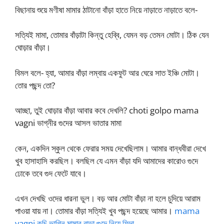
বিছানায় শুয়ে মণীষা মামার ঠাটানো বাঁড়া হাতে নিয়ে নাড়াতে নাড়াতে বলে-
সত্যিই মামা, তোমার বাঁড়াটা কিন্তু হেব্বি, যেমন বড় তেমন মোটা। ঠিক যেন
ঘোড়ার বাঁড়া।
বিমল বলে- হ্যা, আমার বাঁড়া লম্বায় একফুট আর ঘেরে সাত ইঞ্চি মোটা।
তোর পছন্দ তো?
আচ্ছা, তুই ঘোড়ার বাঁড়া আবার কবে দেখলি? choti golpo mama
vagni ভাগ্নীর গুদের আসল ভাতার মামা
কেন, একদিন স্কুল থেকে ফেরার সময় দেখেছিলাম। আমার বান্ধবীরা দেখে
খুব হাসাহাসি করছিল। বলছিল যে এমন বাঁড়া যদি আমাদের কারোও গুদে
ঢোকে তবে গুদ ফেটে যাবে।
এখন দেখছি ওদের ধারনা ভুল। বড় আর মোটা বাঁড়া না হলে চুদিয়ে আরাম
পাওয়া যায় না। তোমার বাঁড়া সত্যিই খুব পছন্দ হয়েছে আমার।
mama
vagni কচি ভাগ্নি মামার বাড়া গুদে নিয়ে ফিদা