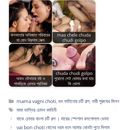
কলকাতার অভিজাত পরিবারের
maa chele chuda
মা বোন থ্রিসাম সেক্স
chudi golpo
chuda chudi golpo
অবাধ যৌনাচার বউ ও
পুরোনো সেই ভোদার কথা যায়
শাশুড়িকে চোদার প্রতিজ্ঞা
কি ভোলা
Categories
mama vagni choti
,
গুদ ফাটানোর চটি গল্প
,
নারী পুরুষের মিলন
Tags
মামা ভাগ্নির চোদন কাহিনী
মাকে চোদার বাংলা চটি গল্প । মায়ের স্পেশাল রসগোল্লা ভোদা
vai bon choti বোনের নরম গুদে আমার ধোনটা পুতে দিলাম