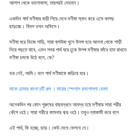
আলাপ থেকে ভালোবাসা, তারপরই দেহদান।
একদিন পার্থ মণীষার বাড়ী গিয়ে দেখে মণীষা স্নান করে এসে কাপড়
ছাড়চ্ছে। বিমল তখন অফিসে।
মণীষা ঘরে ভিজে শাড়ি, সায়া ব্লাউজ খুলে উলঙ্গ হয়ে আলনা থেকে শাড়ী
নিয়ে পড়তে যাবে, এমন সময় পার্থ ঘরে ঢুকে উলঙ্গ মণীষার কাঁধে হাত রাখতে
মণীষা চমকে উঠে বলে, কে?
ভয় নেই, আমি। বলে পার্থ মণীষাকে জড়িয়ে ধরে।
মাকে চোদার বাংলা চটি গল্প । মায়ের স্পেশাল রসগোল্লা ভোদা
অনেকদিন পর কোন পুরুষের বাহুবন্ধনে আবদ্ধ হয়ে মণীষার সারা শরীর
কেঁপে ওঠে। সারা শরীরে কামনার ঝড় ওঠে। তবুও ন্যাকামী করে বলে
এই পার্থ, কি হচ্ছে, ছাড়। কেউ দেখে ফেলবে যে।