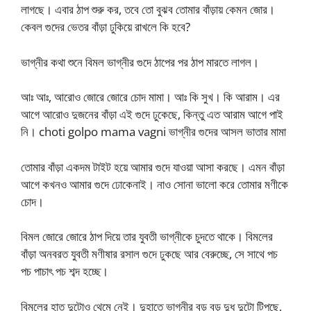
লাগছে। এবার ঠাপ শুরু কর, তবে তো বুঝব তোমার বাঁড়ায় কেমন জোর।
কেবল গুদের ভেতর বাঁড়া ঢুকিয়ে রাখলে কি হবে?
ভাগ্নীর কথা শুনে বিমল ভাগ্নীর গুদে ঠাপের পর ঠাপ মারতে লাগল।
আঃ আঃ, আরোও জোরে জোরে চোদ মামা। আঃ কি সুখ। কি আরাম। এর
আগে আরোও দুজনের বাঁড়া এই গুদে ঢুকেছে, কিন্তু এত আরাম আগে পাই
নি। choti golpo mama vagni ভাগ্নীর গুদের আসল ভাতার মামা
তোমার বাঁড়া একদম টাইট হয়ে আমার গুদে যাওয়া আসা করছে। এমন বাঁড়া
আগে কখনও আমার গুদে ঢোকেনাই। নাও সোনা ভালো করে তোমার মণীকে
চোদ।
বিমল জোরে জোরে ঠাপ দিয়ে তার যুবতী ভাগ্নীকে চুদতে থাকে। বিমলের
বাঁড়া অনবরত যুবতী মণীষার রসাল গুদে ঢুকছে আর বেরুচ্ছে, সে সাথে পচ
পচ পাচাৎ পচ শব্দ হচ্ছে।
বিমলের হাত দুটোও থেমে নেই। দুহাতে ভাগ্নীর বড় বড় দুধ দুটো টিপছে,