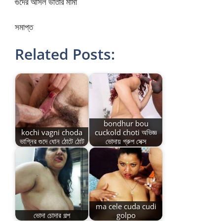
গুদের আসল ভাতার মামা
সমাপ্ত
Related Posts:
bondhur bou
kochi vagni choda
cuckold choti অভিজ্ঞ
ভাগ্নির গুদে ধোন ঠোটে ঠোট
ভোদায় গ্রুপ সেক্স
ma cele cuda cudi
ভোদা চোদার গল্প
golpo