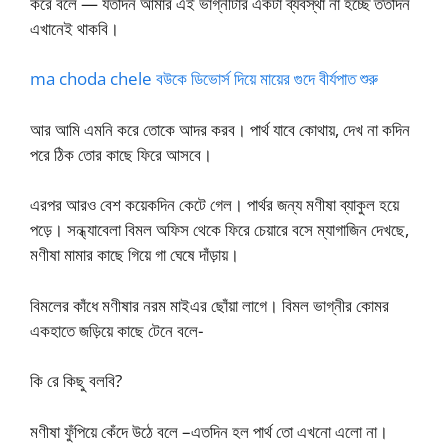
করে বলে — যতদিন আমার এই ভাগ্নীটার একটা ব্যবস্থা না হচ্ছে ততদিন
এখানেই থাকবি।
ma choda chele বউকে ডিভোর্স দিয়ে মায়ের গুদে বীর্যপাত শুরু
আর আমি এমনি করে তোকে আদর করব। পার্থ যাবে কোথায়, দেখ না কদিন
পরে ঠিক তোর কাছে ফিরে আসবে।
এরপর আরও বেশ কয়েকদিন কেটে গেল। পার্থর জন্য মণীষা ব্যাকুল হয়ে
পড়ে। সন্ধ্যাবেলা বিমল অফিস থেকে ফিরে চেয়ারে বসে ম্যাগাজিন দেখছে,
মণীষা মামার কাছে গিয়ে গা ঘেষে দাঁড়ায়।
বিমলের কাঁধে মণীষার নরম মাইএর ছোঁয়া লাগে। বিমল ভাগ্নীর কোমর
একহাতে জড়িয়ে কাছে টেনে বলে-
কি রে কিছু বলবি?
মণীষা ফুঁপিয়ে কেঁদে উঠে বলে –এতদিন হল পার্থ তো এখনো এলো না।