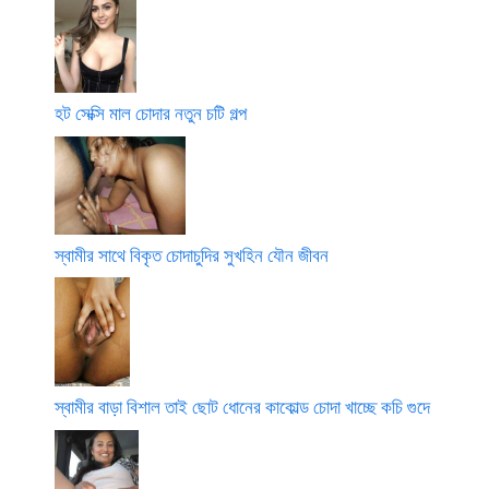
হট সেক্সি মাল চোদার নতুন চটি গল্প
স্বামীর সাথে বিকৃত চোদাচুদির সুখহিন যৌন জীবন
স্বামীর বাড়া বিশাল তাই ছোট ধোনের কাকোল্ড চোদা খাচ্ছে কচি গুদে