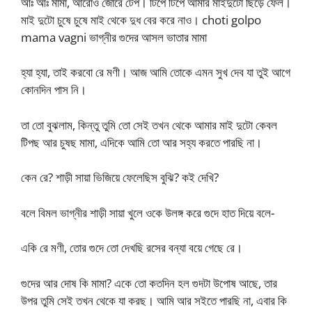
আঃ আঃ মামা, আরোও জোরে টেপ। টিপে টিপে আমার মাইদুটো ছিঁড়ে ফেল।
মাই দুটো চুষে চুষে মাই থেকে দুধ বের করে নাও। choti golpo
mama vagni ভাগ্নীর গুদের আসল ভাতার মামা
হ্যা হ্যা, তাই করবো রে মণী। আজ আমি তোকে এমন সুখ দেব যা তুই আগে
কোনদিন পাস নি।
তা তো বুঝলাম, কিন্তু তুমি তো সেই তখন থেকে আমার মাই দুটো কেবল
টিপছ আর চুষছ মামা, এদিকে আমি তো আর সহ্য করতে পারছি না।
কেন রে? শাড়ী সায়া ভিজিয়ে ফেলেছিস বুঝি? কই দেখি?
বলে বিমল ভাগ্নীর শাড়ী সায়া খুলে ওকে উলঙ্গ করে গুদে হাত দিয়ে বলে-
একি রে মণী, তোর গুদে তো দেখছি রসের বন্যা বয়ে গেছে রে।
গুদের আর দোষ কি মামা? একে তো কতদিন হল গুদটা উপোষ আছে, তার
উপর তুমি সেই তখন থেকে যা করছ। আমি আর সইতে পারছি না, এবার কি