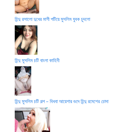
হিন্দু রসালো দুধের মাগী পটিয়ে মুসলিম যুবক চুদলো
হিন্দু মুসলিম চটি বাংলা কাহিনী
হিন্দু মুসলিম চটি গল্প – বিধবা আয়েশার গুদে হিন্দু রমেশের চোদা