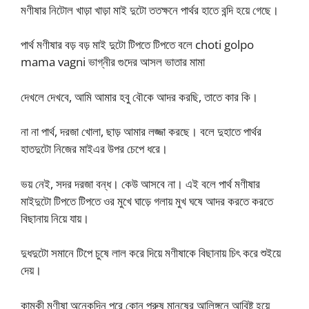
মণীষার নিটোল খাড়া খাড়া মাই দুটো ততক্ষনে পার্থর হাতে বন্দি হয়ে গেছে।
পার্থ মণীষার বড় বড় মাই দুটো টিপতে টিপতে বলে choti golpo
mama vagni ভাগ্নীর গুদের আসল ভাতার মামা
দেখলে দেখবে, আমি আমার হবু বৌকে আদর করছি, তাতে কার কি।
না না পার্থ, দরজা খোলা, ছাড় আমার লজ্জা করছে। বলে দুহাতে পার্থর
হাতদুটো নিজের মাইএর উপর চেপে ধরে।
ভয় নেই, সদর দরজা বন্ধ। কেউ আসবে না। এই বলে পার্থ মণীষার
মাইদুটো টিপতে টিপতে ওর মুখে ঘাড়ে গলায় মুখ ঘষে আদর করতে করতে
বিছানায় নিয়ে যায়।
দুধদুটো সমানে টিপে চুষে লাল করে দিয়ে মণীষাকে বিছানায় চিৎ করে শুইয়ে
দেয়।
কামুকী মণীষা অনেকদিন পরে কোন পুরুষ মানুষের আলিঙ্গনে আবিষ্ট হয়ে