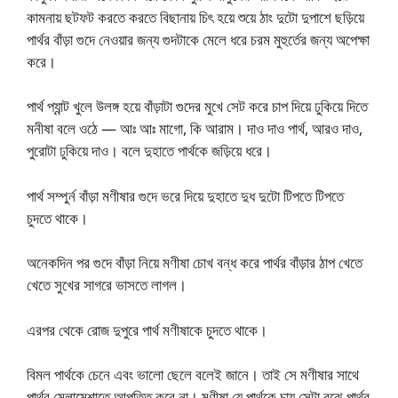
কামনায় ছটফট করতে করতে বিছানায় চিৎ হয়ে শুয়ে ঠাং দুটো দুপাশে ছড়িয়ে
পার্থর বাঁড়া গুদে নেওয়ার জন্য গুদটাকে মেলে ধরে চরম মুহুর্তের জন্য অপেক্ষা
করে।
পার্থ প্যান্ট খুলে উলঙ্গ হয়ে বাঁড়াটা গুদের মুখে সেট করে চাপ দিয়ে ঢুকিয়ে দিতে
মনীষা বলে ওঠে — আঃ আঃ মাগো, কি আরাম। দাও দাও পার্থ, আরও দাও,
পুরোটা ঢুকিয়ে দাও। বলে দুহাতে পার্থকে জড়িয়ে ধরে।
পার্থ সম্পুর্ন বাঁড়া মণীষার গুদে ভরে দিয়ে দুহাতে দুধ দুটো টিপতে টিপতে
চুদতে থাকে।
অনেকদিন পর গুদে বাঁড়া নিয়ে মণীষা চোখ বন্ধ করে পার্থর বাঁড়ার ঠাপ খেতে
খেতে সুখের সাগরে ভাসতে লাগল।
এরপর থেকে রোজ দুপুরে পার্থ মণীষাকে চুদতে থাকে।
বিমল পার্থকে চেনে এবং ভালো ছেলে বলেই জানে। তাই সে মণীষার সাথে
পার্থর মেলামেশাতে আপত্তি করে না। মণীষা যে পার্থকে চায় সেটা বুঝে পার্থর