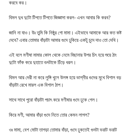
করবে কর।
বিমল দুধ দুটো টিপতে টিপতে জিজ্ঞাসা করল- এখন আবার কি করব?
জানি না যাও। উঃ তুমি কি নিষ্ঠুর গো মামা। এইভাবে আমাকে আর কত কষ্ট
দেবে? এবার তোমার বাঁড়াটা আমার গুদে ঢুকিয়ে একটু চুদে দাও তো দেখি।
এই বলে মণীষা মামার কোল থেকে নেমে বিছানার উপর চিৎ হয়ে শুয়ে ঠাং
দুটো ফাঁক করে দুহাতে গুদটাকে চিঁড়ে ধরল।
বিমল আর দেরী না করে লুঙ্গি খুলে উলঙ্গ হয়ে ভাগ্নীর গুদের মুখে বিশাল বড়
বাঁড়াটা রেখে মারল এক বিশাল ঠাপ।
সাথে সাথে পুরো বাঁড়াটা পচাৎ করে মণীষার গুদে ঢুকে গেল।
কিরে মণী, আমার বাঁড়া গুদে নিতে তোর কেমন লাগল?
ওঃ মামা, বেশ মোটা তাগড়া তোমার বাঁড়া, গুদে ঢুকতেই গুদটা ভরাট ভরাট