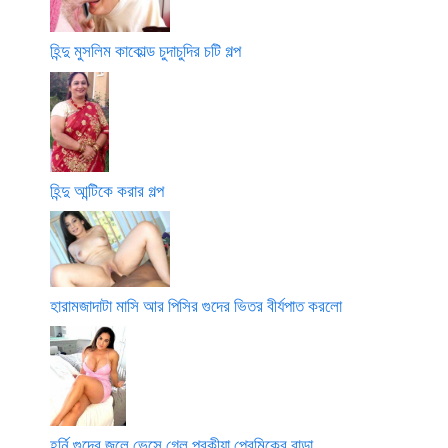
হিন্দু মুসলিম কাকোল্ড চুদাচুদির চটি গল্প
হিন্দু আন্টিকে করার গল্প
হারামজাদাটা মাসি আর পিসির গুদের ভিতর বীর্যপাত করলো
হর্নি গুদের জলে ভেসে গেল পরকীয়া প্রেমিকের বাড়া