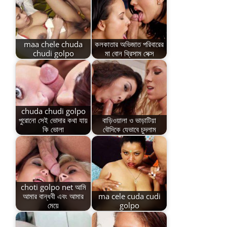
maa chele chuda
কলকাতার অভিজাত পরিবারের
chudi golpo
মা বোন থ্রিসাম সেক্স
chuda chudi golpo
পুরোনো সেই ভোদার কথা যায়
বাড়িওয়ালা ও ভাড়াটিয়া
কি ভোলা
বৌদিকে যেভাবে চুদলাম
choti golpo net আমি
আমার বান্ধবী এবং আমার
ma cele cuda cudi
মেয়ে
golpo