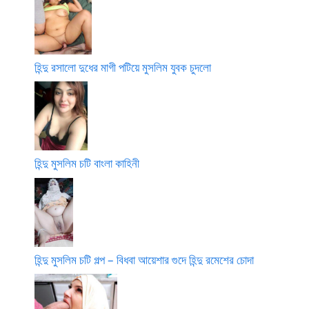
হিন্দু রসালো দুধের মাগী পটিয়ে মুসলিম যুবক চুদলো
হিন্দু মুসলিম চটি বাংলা কাহিনী
হিন্দু মুসলিম চটি গল্প – বিধবা আয়েশার গুদে হিন্দু রমেশের চোদা