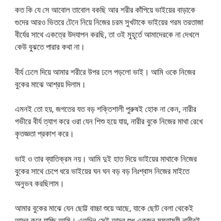
কত কি যে সে আবোল তাবোল বকছি আর শরীর কাঁপিয়ে ভাইয়ের বাড়াকে
গুদের আরও ভিতরে টেনে নিয়ে নিজের চরম সুখটাকে ভাইয়ের গরম তরতাজা
বীর্যের সাথে একত্রে উদযাপন করছি, তা ওই মুহূর্তে আমাদেরকে না দেখলে
কেউ বুঝতে পারার কথা না।
বীর্য ঢেলে দিয়ে আমার শরীরে উপর ঢলে পড়লো ভাই। আমি ওকে নিজের
বুকের মাঝে আশ্রয় দিলাম।
এমনই তো হয়, জগতের যত বড় শক্তিশালী পুরুষই হোক না কেন, নারীর
গভীরে বীর্য ত্যাগ করে ওরা যেন শিশু হয়ে যায়, নারীর বুকে নিজের মাথা রেখে
কৃতজ্ঞতা প্রকাশ করে।
ভাই ও তার ব্যাতিক্রম নয়। আমি দুই হাত দিয়ে ভাইয়ের মাথাকে নিজের
বুকের সাথে চেপে ধরে ভাইয়ের ঘন ঘন বড় বড় নিঃশ্বাস নিজের মাইতে
অনুভব করছিলাম।
আমার বুকের মাঝে যেন ছোট্ট বাচ্চা শুয়ে আছে, যাকে ছোট বেলা থেকেই
আদর করে যাচ্ছি আমি। এতদিন সেই আদর শুধু একজন মমতাময়ী নারীরই