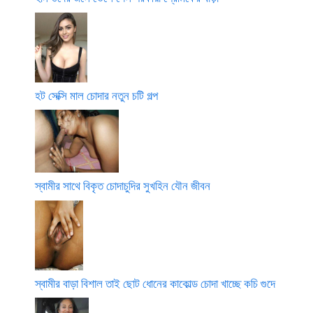
হট সেক্সি মাল চোদার নতুন চটি গল্প
স্বামীর সাথে বিকৃত চোদাচুদির সুখহিন যৌন জীবন
স্বামীর বাড়া বিশাল তাই ছোট ধোনের কাকোল্ড চোদা খাচ্ছে কচি গুদে