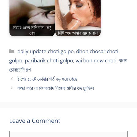
মায়ের গুদের মালিকানা জেঠু
পেল
মিষ্টি গুদে আমার বয়স্ক বাড়া
Categories
daily update choti golpo
,
dhon chosar choti
golpo
,
paribarik choti golpo
,
vai bon new choti
,
বাংলা
চোদাচোদি গল্প
ঠাপের চোটে ভোদার গর্ত বড় হয়ে গেছে
লজ্জা করে না মাদারচোদ নিজের মাসীর গুদ চুদছিস
Leave a Comment
Comment