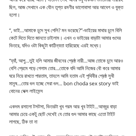
ছিল, আজ সেখানে এক যৌন তৃপ্ত রমণীর ভালোবাসা আর আবেগ ও যুক্ত
হলো।
“, ভাই…আমাকে চুদে সুখ পেলি? মন ভরেছে?”-ভাইয়ের মাথার চুলে বিলি
কেটে দিতে দিতে জানতে চাইলাম। এখন ও ভাইয়ের বাড়াটা আমার গুদের
ভিতরে, যদিও ওটা কিছুটা কাঠিন্যতা হারিয়েছে এরই মধ্যে।
“হ্যাঁ, আপু…তুই হলি আমার জীবনের শ্রেষ্ঠ নারী…আজ তোকে চুদে আরও
বেশি প্রেমে পড়ে গেলাম তোর…তোকে যদি আমি নিজের বৌ করে আমার
ঘরে নিয়ে রাখতে পারতাম, তাহলে আমি হতাম এই পৃথিবীর শ্রেষ্ঠ সুখী
মানুষ…তোর গুদ হচ্ছে সেরা গুদ… bon choda sex story ভাই
বোনের সেক্স লাইসেন্স
একদম রসালো টসটসা, ভিতরটা খুব গরম আর খুব টাইট…আব্বুর বাড়া
আমার চেয়ে একটু ছোট দেখেই যে তোর গুদ আমার কাছে এতো টাইট
লাগছে, ঠিক তা না