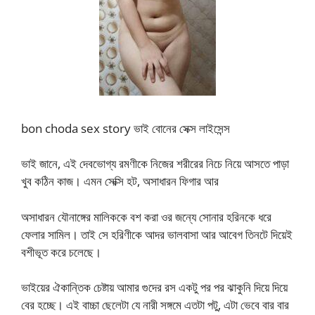
bon choda sex story ভাই বোনের সেক্স লাইসেন্স
ভাই জানে, এই দেবভোগ্য রমণীকে নিজের শরীরের নিচে নিয়ে আসতে পাড়া
খুব কঠিন কাজ। এমন সেক্সি হট, অসাধারন ফিগার আর
অসাধারন যৌনাঙ্গের মালিককে বশ করা ওর জন্যে সোনার হরিনকে ধরে
ফেলার সামিল। তাই সে হরিণীকে আদর ভালবাসা আর আবেগ তিনটে দিয়েই
বশীভূত করে চলেছে।
ভাইয়ের ঐকান্তিক চেষ্টায় আমার গুদের রস একটু পর পর ঝাকুনি দিয়ে দিয়ে
বের হচ্ছে। এই বাচ্চা ছেলেটা যে নারী সঙ্গমে এতটা পটু, এটা ভেবে বার বার