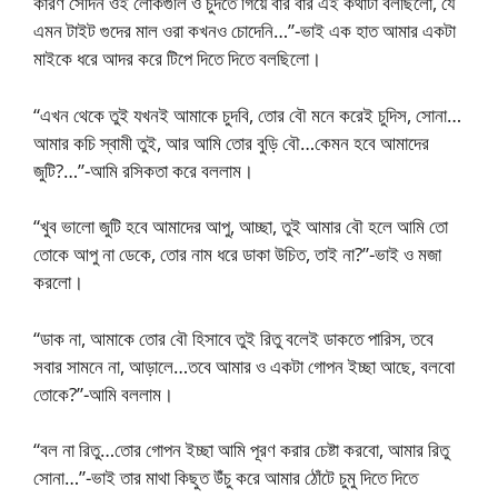
কারণ সেদিন ওই লোকগুলি ও চুদতে গিয়ে বার বার এই কথাটা বলছিলো, যে
এমন টাইট গুদের মাল ওরা কখনও চোদেনি…”-ভাই এক হাত আমার একটা
মাইকে ধরে আদর করে টিপে দিতে দিতে বলছিলো।
“এখন থেকে তুই যখনই আমাকে চুদবি, তোর বৌ মনে করেই চুদিস, সোনা…
আমার কচি স্বামী তুই, আর আমি তোর বুড়ি বৌ…কেমন হবে আমাদের
জুটি?…”-আমি রসিকতা করে বললাম।
“খুব ভালো জুটি হবে আমাদের আপু, আচ্ছা, তুই আমার বৌ হলে আমি তো
তোকে আপু না ডেকে, তোর নাম ধরে ডাকা উচিত, তাই না?”-ভাই ও মজা
করলো।
“ডাক না, আমাকে তোর বৌ হিসাবে তুই রিতু বলেই ডাকতে পারিস, তবে
সবার সামনে না, আড়ালে…তবে আমার ও একটা গোপন ইচ্ছা আছে, বলবো
তোকে?”-আমি বললাম।
“বল না রিতু…তোর গোপন ইচ্ছা আমি পূরণ করার চেষ্টা করবো, আমার রিতু
সোনা…”-ভাই তার মাথা কিছুত উঁচু করে আমার ঠোঁটে চুমু দিতে দিতে