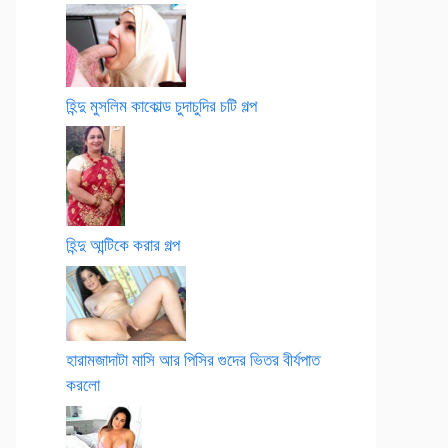
হিন্দু মুসলিম কাকোল্ড চুদাচুদির চটি গল্প
হিন্দু আন্টিকে করার গল্প
হারামজাদাটা মাসি আর পিসির গুদের ভিতর বীর্যপাত
করলো