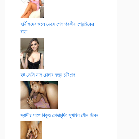
হর্নি গুদের জলে ভেসে গেল পরকীয়া প্রেমিকের
বাড়া
হট সেক্সি মাল চোদার নতুন চটি গল্প
স্বামীর সাথে বিকৃত চোদাচুদির সুখহিন যৌন জীবন