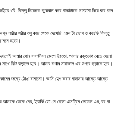
য়ে ধরি, কিন্তু নিজেকে কন্ট্রোল করে বাচ্চাটাকে সান্তনা দিয়ে ঘরে চলে
গ্ন নারীর শরীর শুধু কাছ থেকে দেখেছি এমন টা ভোগ ও করেছি কিন্তু
্ছ মনে হতো।
েখলেই আমার ধোন বাবাজীবন জেগে উঠতো, আমার রক্তচাপ বেড়ে যেনো
র সাথে ফিল্ট বাড়াতে হবে। আমার কথার মায়াজাল এর উপরে ছড়াতে হবে।
কানের জন্যে ঠোঙা বানানো। আমি হেল্প করার বাহানায় আস্তে আস্তে
আমাকে ডেকে নেয়, ইয়ার্কি তো সে যেনো এক্সট্রিম লেভেল এর, বর না