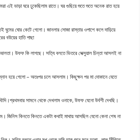
মরা এই ভাড়া ঘরে ঢুকেছিলাম রাতে। ঘর গুছিয়ে শুতে শুতে অনেক রাত হয়ে
েই ঘুমের ঘোর কেটে গেলো। জানলার সোজা রাস্তার ওপাশে কলে দাড়িয়ে
ের বউয়ের হাতি পাছা
ুধে আলতা। উফফ কি লাগছে। সত্যি বলতে ভিতরে সেক্সুয়াল চিন্তা আসলই না
স্নান হয়ে গেলো – অতঃপর চলে আসলাম। কিছুক্ষন পর মা দোকানে যেতে
ো বৌদি।প্রথমবার সামনে থেকে দেখলাম ওনাকে, উফফ যেনো উর্বশী দেখছি।
গেলাম। জিনিস কিনতে কিনতে একটা কথাই মাথায় আসছিল যেনো কেনা শেষ না
 নিল। সত্যি বলতে ওনার মুখ থেকে তুমি ডাক শুনে মনে হলো , লাল সিঁথিতে