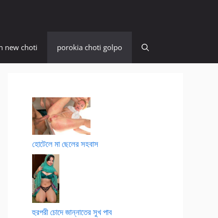
n new choti
porokia choti golpo
হোটেলে মা ছেলের সহবাস
হুরপরী চোদে জান্নাতের সুখ পাব