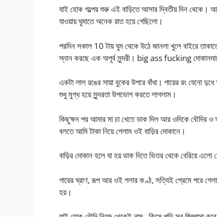
যাই হোক গল্পের শুরু এই বাড়িতে আসার দ্বিতীয় দিন থেকে। আ
যাওয়ায় ঘুমাতে অনেক রাত হয়ে গেছিলো।
পরদিন সকাল 10 টায় ঘুম থেকে উঠে জানলা খুলে বাইরে তাকাত
স্নান করছে এক অপূর্ব সুন্দরী। big ass fucking দোকানদার
একটা লাল রঙের সায়া বুকের উপরে বাঁধা। গায়ের রং যেনো দ
শুধু মুগ্ধ হয়ে সুন্দরতা উপভোগ করতে লাগলাম।
কিছুক্ষন পর আমার মা চা খেতে ডাক দিল আর ওদিকে বৌদির ও 
বলতে আমি টাকা নিয়ে গেলাম ওই বাড়ির দোকানে।
বাড়ির দোকান হলে যা হয় ডাক দিতে ভিতর থেকে বেরিয়ে এল
গায়ের ঘ্রাণ, রূপ আর ওই গলার কণ্ঠ, সত্যিই প্রেমে পরে 
হয়।
যাই হোক বৌদি নিজে থেকেই নাম , কিসে পড়ি সব জিজ্ঞাসা করে