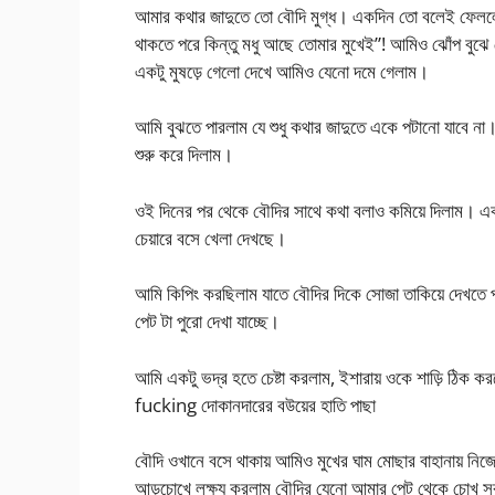
আমার কথার জাদুতে তো বৌদি মুগ্ধ। একদিন তো বলেই ফেলল
থাকতে পরে কিন্তু মধু আছে তোমার মুখেই”! আমিও ঝোঁপ বুঝে
একটু মুষড়ে গেলো দেখে আমিও যেনো দমে গেলাম।
আমি বুঝতে পারলাম যে শুধু কথার জাদুতে একে পটানো যাবে না। 
শুরু করে দিলাম।
ওই দিনের পর থেকে বৌদির সাথে কথা বলাও কমিয়ে দিলাম। এক
চেয়ারে বসে খেলা দেখছে।
আমি কিপিং করছিলাম যাতে বৌদির দিকে সোজা তাকিয়ে দেখতে প
পেট টা পুরো দেখা যাচ্ছে।
আমি একটু ভদ্র হতে চেষ্টা করলাম, ইশারায় ওকে শাড়ি ঠিক কর
fucking দোকানদারের বউয়ের হাতি পাছা
বৌদি ওখানে বসে থাকায় আমিও মুখের ঘাম মোছার বাহানায় নিজের
আড়চোখে লক্ষ্য করলাম বৌদির যেনো আমার পেট থেকে চোখ সর