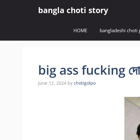
Skip
bangla choti story
to
content
HOME
bangladeshi choti 
big ass fucking দোকা
June 12, 2024
by
chotigolpo