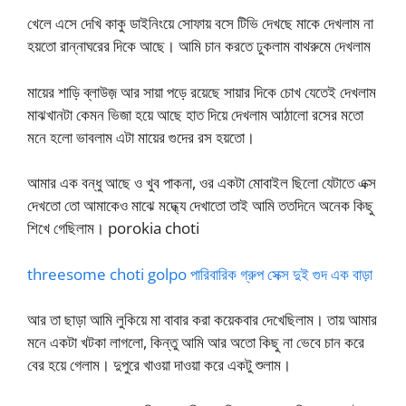
খেলে এসে দেখি কাকু ডাইনিংয়ে সোফায় বসে টিভি দেখছে মাকে দেখলাম না
হয়তো রান্নাঘরের দিকে আছে। আমি চান করতে ঢুকলাম বাথরুমে দেখলাম
মায়ের শাড়ি ব্লাউজ় আর সায়া পড়ে রয়েছে সায়ার দিকে চোখ যেতেই দেখলাম
মাঝখানটা কেমন ভিজা হয়ে আছে হাত দিয়ে দেখলাম আঠালো রসের মতো
মনে হলো ভাবলাম এটা মায়ের গুদের রস হয়তো।
আমার এক বন্ধু আছে ও খুব পাকনা, ওর একটা মোবাইল ছিলো যেটাতে এক্স
দেখতো তো আমাকেও মাঝে মদ্ধ্যে দেখাতো তাই আমি ততদিনে অনেক কিছু
শিখে গেছিলাম। porokia choti
threesome choti golpo পারিবারিক গ্রুপ সেক্স দুই গুদ এক বাড়া
আর তা ছাড়া আমি লুকিয়ে মা বাবার করা কয়েকবার দেখেছিলাম। তায় আমার
মনে একটা খটকা লাগলো, কিন্তু আমি আর অতো কিছু না ভেবে চান করে
বের হয়ে গেলাম। দুপুরে খাওয়া দাওয়া করে একটু শুলাম।