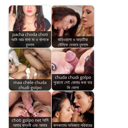
pacha choda choti
আমি আর মামা মা ও খালাকে
বাড়িওয়ালা ও ভাড়াটিয়া
চুদলাম
বৌদিকে যেভাবে চুদলাম
chuda chudi golpo
maa chele chuda
পুরোনো সেই ভোদার কথা যায়
chudi golpo
কি ভোলা
choti golpo net আমি
আমার বান্ধবী এবং আমার
কলকাতার অভিজাত পরিবারের