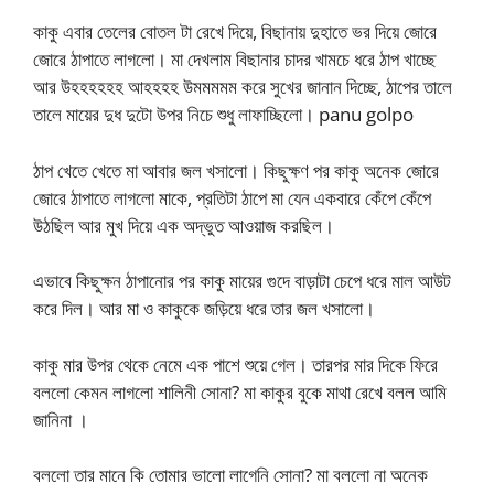
কাকু এবার তেলের বোতল টা রেখে দিয়ে, বিছানায় দুহাতে ভর দিয়ে জোরে
জোরে ঠাপাতে লাগলো। মা দেখলাম বিছানার চাদর খামচে ধরে ঠাপ খাচ্ছে
আর উহহহহহহ আহহহহ উমমমমম করে সুখের জানান দিচ্ছে, ঠাপের তালে
তালে মায়ের দুধ দুটো উপর নিচে শুধু লাফাচ্ছিলো। panu golpo
ঠাপ খেতে খেতে মা আবার জল খসালো। কিছুক্ষণ পর কাকু অনেক জোরে
জোরে ঠাপাতে লাগলো মাকে, প্রতিটা ঠাপে মা যেন একবারে কেঁপে কেঁপে
উঠছিল আর মুখ দিয়ে এক অদ্ভুত আওয়াজ করছিল।
এভাবে কিছুক্ষন ঠাপানোর পর কাকু মায়ের গুদে বাড়াটা চেপে ধরে মাল আউট
করে দিল। আর মা ও কাকুকে জড়িয়ে ধরে তার জল খসালো।
কাকু মার উপর থেকে নেমে এক পাশে শুয়ে গেল। তারপর মার দিকে ফিরে
বললো কেমন লাগলো শালিনী সোনা? মা কাকুর বুকে মাথা রেখে বলল আমি
জানিনা ।
বললো তার মানে কি তোমার ভালো লাগেনি সোনা? মা বললো না অনেক