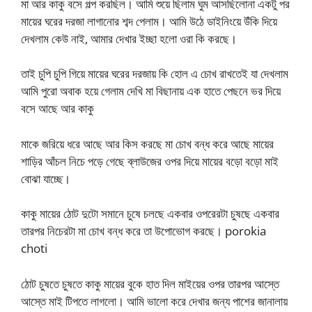
মা আর কাকু বসে গল্প করছিল। আমি শুয়ে ছিলাম ঘুম আসছিলোনা একটু পর
মায়ের ঘরের দরজা লাগানোর শব্দ পেলাম। আমি উঠে ডাইনিংয়ে উঁকি দিয়ে
দেখলাম কেউ নাই, আমার দেখার ইচ্ছা হলো ওরা কি করছে।
তাই চুপি চুপি গিয়ে মায়ের ঘরের দরজায় কি হোল এ চোখ রাখতেই যা দেখলাম
আমি পুরো অবাক হয়ে গেলাম দেখি মা বিছানায় এক হাতে পেছনে ভর দিয়ে
বসে আছে আর কাকু
মাকে জরিয়ে ধরে আছে আর কিস করছে মা চোখ বন্ধ করে আছে মায়ের
শাড়ির আঁচল নিচে পড়ে গেছে ব্লাউজের ওপর দিয়ে মায়ের বড়ো বড়ো মাই
বোঝা যাচ্ছে।
কাকু মায়ের ঠোট দুটো সমানে চুষে চলছে একবার ওপরেরটা চুষছে একবার
তারপর নিচেরটা মা চোখ বন্ধ করে তা উপোভোগ করছে। porokia
choti
ঠোট চুষতে চুষতে কাকু মায়ের বুকে হাত দিল মাইয়ের ওপর তারপর আস্তে
আস্তে মাই টিপতে লাগলো। আমি ভালো করে দেখার জন্য পাশের জানালায়