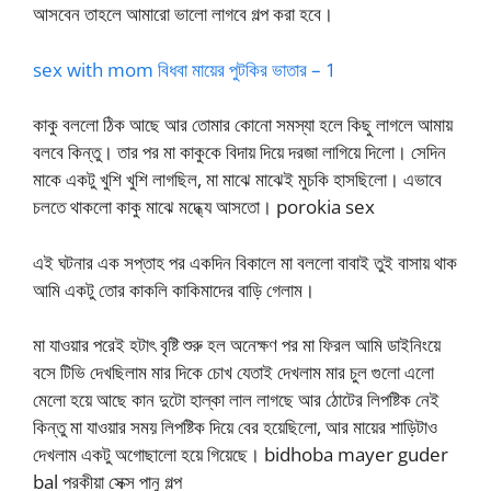
আসবেন তাহলে আমারো ভালো লাগবে গল্প করা হবে।
sex with mom বিধবা মায়ের পুটকির ভাতার – 1
কাকু বললো ঠিক আছে আর তোমার কোনো সমস্যা হলে কিছু লাগলে আমায়
বলবে কিন্তু। তার পর মা কাকুকে বিদায় দিয়ে দরজা লাগিয়ে দিলো। সেদিন
মাকে একটু খুশি খুশি লাগছিল, মা মাঝে মাঝেই মুচকি হাসছিলো। এভাবে
চলতে থাকলো কাকু মাঝে মদ্ধ্যে আসতো। porokia sex
এই ঘটনার এক সপ্তাহ পর একদিন বিকালে মা বললো বাবাই তুই বাসায় থাক
আমি একটু তোর কাকলি কাকিমাদের বাড়ি গেলাম।
মা যাওয়ার পরেই হটাৎ বৃষ্টি শুরু হল অনেক্ষণ পর মা ফিরল আমি ডাইনিংয়ে
বসে টিভি দেখছিলাম মার দিকে চোখ যেতাই দেখলাম মার চুল গুলো এলো
মেলো হয়ে আছে কান দুটো হাল্কা লাল লাগছে আর ঠোটের লিপষ্টিক নেই
কিন্তু মা যাওয়ার সময় লিপষ্টিক দিয়ে বের হয়েছিলো, আর মায়ের শাড়িটাও
দেখলাম একটু অগোছালো হয়ে গিয়েছে। bidhoba mayer guder
bal পরকীয়া সেক্স পানু গল্প