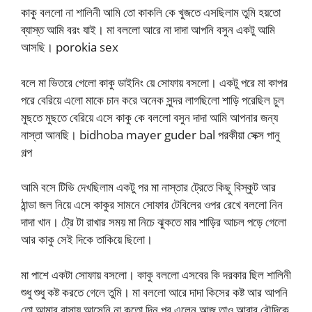
কাকু বললো না শালিনী আমি তো কাকলি কে খুজতে এসছিলাম তুমি হয়তো
ব্যাস্ত আমি বরং যাই। মা বললো আরে না দাদা আপনি বসুন একটু আমি
আসছি। porokia sex
বলে মা ভিতরে গেলো কাকু ডাইনিং য়ে সোফায় বসলো। একটু পরে মা কাপর
পরে বেরিয়ে এলো মাকে চান করে অনেক সুন্দর লাগছিলো শাড়ি পরেছিল চুল
মুছতে মুছতে বেরিয়ে এসে কাকু কে বললো বসুন দাদা আমি আপনার জন্য
নাস্তা আনছি। bidhoba mayer guder bal পরকীয়া সেক্স পানু
গল্প
আমি বসে টিভি দেখছিলাম একটু পর মা নাস্তার ট্রেতে কিছু বিস্কুট আর
ঠান্ডা জল নিয়ে এসে কাকুর সামনে সোফার টেবিলের ওপর রেখে বললো নিন
দাদা খান। ট্রে টা রাখার সময় মা নিচে ঝুকতে মার শাড়ির আচল পড়ে গেলো
আর কাকু সেই দিকে তাকিয়ে ছিলো।
মা পাশে একটা সোফায় বসলো। কাকু বললো এসবের কি দরকার ছিল শালিনী
শুধু শুধু কষ্ট করতে গেলে তুমি। মা বললো আরে দাদা কিসের কষ্ট আর আপনি
তো আমার বাসায় আসেনি না কতো দিন পর এলেন আজ তাও আবার বৌদিকে