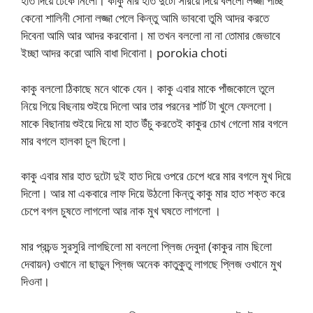
হাত দিয়ে ঢেকে নিলো। কাকু মার হাত দুটো সরিয়ে দিয়ে বললো লজ্জা পাচ্ছ
কেনো শালিনী সোনা লজ্জা পেলে কিন্তু আমি ভাববো তুমি আদর করতে
দিবেনা আমি আর আদর করবোনা। মা তখন বললো না না তোমার জেভাবে
ইচ্ছা আদর করো আমি বাধা দিবোনা। porokia choti
কাকু বললো ঠিকাছে মনে থাকে যেন। কাকু এবার মাকে পাঁজকোলে তুলে
নিয়ে গিয়ে বিছনায় শুইয়ে দিলো আর তার পরনের শার্ট টা খুলে ফেললো।
মাকে বিছানায় শুইয়ে দিয়ে মা হাত উঁচু করতেই কাকুর চোখ গেলো মার বগলে
মার বগলে হালকা চুল ছিলো।
কাকু এবার মার হাত দুটো দুই হাত দিয়ে ওপরে চেপে ধরে মার বগলে মুখ দিয়ে
দিলো। আর মা একবারে লাফ দিয়ে উঠলো কিন্তু কাকু মার হাত শক্ত করে
চেপে বগল চুষতে লাগলো আর নাক মুখ ঘষতে লাগলো ।
মার প্রচন্ড সুরসুরি লাগছিলো মা বললো প্লিজ দেবুদা (কাকুর নাম ছিলো
দেবায়ন) ওখানে না ছাড়ুন প্লিজ অনেক কাতুকুতু লাগছে প্লিজ ওখানে মুখ
দিওনা।