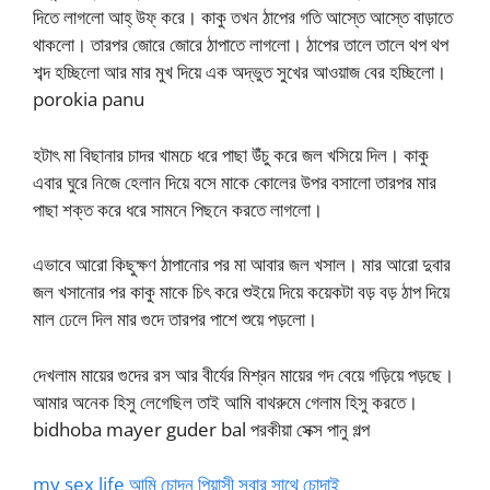
দিতে লাগলো আহ্ উফ্ করে। কাকু তখন ঠাপের গতি আস্তে আস্তে বাড়াতে
থাকলো। তারপর জোরে জোরে ঠাপাতে লাগলো। ঠাপের তালে তালে থপ থপ
শব্দ হচ্ছিলো আর মার মুখ দিয়ে এক অদ্ভুত সুখের আওয়াজ বের হচ্ছিলো।
porokia panu
হটাৎ মা বিছানার চাদর খামচে ধরে পাছা উঁচু করে জল খসিয়ে দিল। কাকু
এবার ঘুরে নিজে হেলান দিয়ে বসে মাকে কোলের উপর বসালো তারপর মার
পাছা শক্ত করে ধরে সামনে পিছনে করতে লাগলো।
এভাবে আরো কিছুক্ষণ ঠাপানোর পর মা আবার জল খসাল। মার আরো দুবার
জল খসানোর পর কাকু মাকে চিৎ করে শুইয়ে দিয়ে কয়েকটা বড় বড় ঠাপ দিয়ে
মাল ঢেলে দিল মার গুদে তারপর পাশে শুয়ে পড়লো।
দেখলাম মায়ের গুদের রস আর বীর্যের মিশ্রন মায়ের গদ বেয়ে গড়িয়ে পড়ছে।
আমার অনেক হিসু লেগেছিল তাই আমি বাথরুমে গেলাম হিসু করতে।
bidhoba mayer guder bal পরকীয়া সেক্স পানু গল্প
my sex life আমি চোদন পিয়াসী সবার সাথে চোদাই