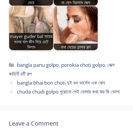
মেয়ে
মা বোন থ্রিসাম সেক্স
mayer guder bal মায়ের
গুদের বাল জীব দিয়ে চেটে
দিলাম
বাবা মেয়ের চোদার গল্প
Categories
bangla panu golpo
,
porokia choti golpo
,
সেক্স
কাহিনী চটি গল্প
bangla bhai bon choti দুই গুদ ভার্সেস এক ধোন
chuda chudi golpo পুরোনো সেই ভোদার কথা যায় কি ভোলা
Leave a Comment