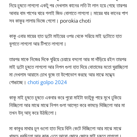
নিয়ে চুষতে লাগলো একটু পর দেখলাম কানের লতি টা লাল হয়ে গেছে তারপর
আবার বাম পাশের ঘারে গলাই জিভ বোলাতে লাগলো। মায়ের ঘার কানের পাশ
সব কাকুর লালায় ভিজে গেলো। porokia choti
কাকু এবার মায়ের হাত দুটো মাইয়ের ওপর থেকে সরিয়ে মাই দুটোতে হাত
বুলাতে লাগলো আর টিপতে লাগলো।
তারপর মাকে নিজের দিকে ঘুরিয়ে চেয়ারে বসলো আর মা দাঁড়িয়ে রইল তারপর
মাই দুটো চুষতে লাগলো আর নিপল গুলা হাত দিয়ে বোতামের মতো ঘুরাচ্ছিলো
মা দেখলাম আরামে চোখ বুজে তা উপোভোগ করছে আর মাঝে মদ্ধ্যে
গোঙাচ্ছে।
choti golpo 2024
কাকু মাই চুষতে চুষতে একবার করে পুরো মাইটা যতটুকু পারে মুখে ঢুকিয়ে
নিচ্ছিলো আর মাঝে মাঝে নিপল গুলা আস্তে করে কামড়ে দিচ্ছিলো আর মা
তখন উহ্‌ আহ্‌ করে উঠছিলো।
মা কাকুর মাথার চুল গুলো হাত দিয়ে বিলি কেটে দিচ্ছিলো আর মাঝে মাঝে
খামচে ধরছিলো আর কাকু এতে আরো জোরে জোরে মাই চুষতে লাগলো।