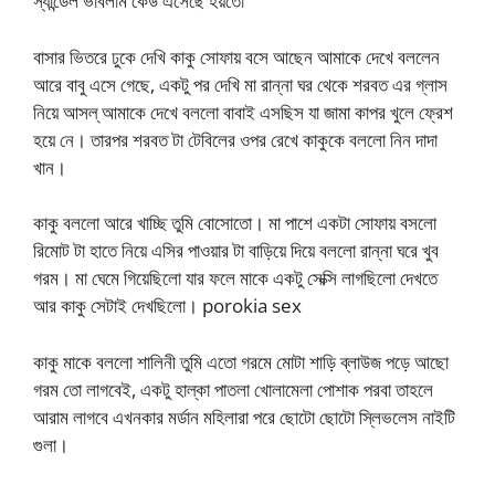
স্যান্ডেল ভাবলাম কেউ এসেছে হয়তো
বাসার ভিতরে ঢুকে দেখি কাকু সোফায় বসে আছেন আমাকে দেখে বললেন
আরে বাবু এসে গেছে, একটু পর দেখি মা রান্না ঘর থেকে শরবত এর গ্লাস
নিয়ে আসল্‌ আমাকে দেখে বললো বাবাই এসছিস যা জামা কাপর খুলে ফ্রেশ
হয়ে নে। তারপর শরবত টা টেবিলের ওপর রেখে কাকুকে বললো নিন দাদা
খান।
কাকু বললো আরে খাচ্ছি তুমি বোসোতো। মা পাশে একটা সোফায় বসলো
রিমোট টা হাতে নিয়ে এসির পাওয়ার টা বাড়িয়ে দিয়ে বললো রান্না ঘরে খুব
গরম। মা ঘেমে গিয়েছিলো যার ফলে মাকে একটু সেক্সি লাগছিলো দেখতে
আর কাকু সেটাই দেখছিলো। porokia sex
কাকু মাকে বললো শালিনী তুমি এতো গরমে মোটা শাড়ি ব্লাউজ পড়ে আছো
গরম তো লাগবেই, একটু হাল্কা পাতলা খোলামেলা পোশাক পরবা তাহলে
আরাম লাগবে এখনকার মর্ডান মহিলারা পরে ছোটো ছোটো স্লিভলেস নাইটি
গুলা।