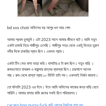
bd xxx choti অফিসের বড় আপুর গুদ আর পোদ
আমার প্রথম চুদাচুদি। এটা 2023 সালে আমার জীবনে ঘটে। আমি নতুন
একটা চাকরি নিয়ে গাজীপুর এসেছি। গাজীপুর শহর থেকে একটু ভিতরে তুরাগ
নদীর দিকে চাকরির স্থান ছিল। একদম গ্রাম।
একটা টিন সেড বাসা ভাড়া করি। বাসাটায় ৪ টা রুম ছিল। নতুন বাড়ি ।
রুমগুলোতে বাথরুম ও বারান্দায় রান্নার ব্যবস্থা ছিল। চারপাশে অনেক
গাছ। রুম থেকে রাস্তা প্রায় ১০ মিনিট হাটা পথ। একদমই নির্জন জায়গা।
তো ঘটনাটা 2023 এর ঈদে। ঈদে আমি অফিসের কাজের জন্য বাড়ি যেতে
পারিনি। আমার বাসার বাকি রুমের সবাই ছিল পরিবারসহ।
cacato bon pussy fuck কচি বোনের টকটকে লাল গুদ