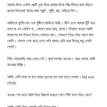
আমার দিকে একটা সেক্সী লুক দিয়ে আমার দিকে পিছনফিরে বাধা দড়িতে
রুমের ভিতরেই উনার জমা প্যান্ট , পান্টি, ব্রা, নাড়িয়ে দিল।
আমিতো মূর্তির মত এক দৃষ্টিতে তাকিয়ে আছি। উনি এসে আমার টুটি ধরে
বলব যা এত দেখিস না , গোসল করে আয়, খাবো। বিশ্বাস করেন আমি
মাতালের মত টলতে টলতে গোসলে যায়। গোসলে গিয়ে খেঁচে আগে মাল
ফেলি। গোসল শেষ করে এসে দেখি খাবার রেডি করা কিন্তু শুধু একটা
প্লেট।
পিউ: তাড়াতাড়ি আয় খেয়ে নেই। ক্ষুধা লাগছে অনেক। আর তোকে আমি
খাওয়ায় দিচ্ছি।
আমি: বেশি কথা না বলে বাধ্য ছেলের মত তার হাতে খেলাম। bd xxx
choti
খাওয়া শেষ করে আমি নিচে বিছানা করতে গেলে পিউ বলল নিচে কেন?
আমি: আমি নিচে ঘোমাই তুমি উপরে থাক।