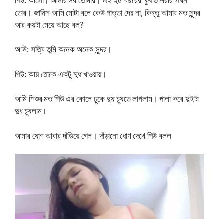
পিউ: আসো। আমার সব তোমার। এই ২৫ বছরের ক্ষুধার্ত শরীর এখন
তোর। জানিস আমি মোটা বলে কেউ পাত্তা দেয় না, কিন্তু আমার মত সুন্দর
আর কয়টা মেয়ে আছে বল?
আমি: সত্যি তুমি অনেক অনেক সুন্দর।
পিউ: আয় তোকে একটু দুধ খাওয়ায়।
আমি শিশুর মত পিউ এর কোলে ঢুকে দুধ চুষতে লাগলাম। পালা করে দুইটা
দুধ চুষলাম।
আমার ধোণ আবার দাঁড়িয়ে গেল। দাঁড়ানো ধোণ দেখে পিউ বলল