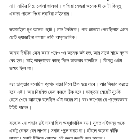
না। নাভির নিচে ফোলা ভালভা। লাভিয়া মেজরা অনেক টা মোটা কিন্তু
একদম পাতলা পিংক ল্যাবিয়া মাইনরার।
ভ্যাজাইনা মুখ অনেক ছোট। লাল টকটকে। পরে জানতে পেরেছিলাম এমন
ছোট ভ্যাজাইনা কানাল নাকি অস্বাভাবিক।
আমরা দীর্ঘদিন সেক্স করার পরেও ওর অনেক কষ্ট হত, আর মাঝে মাঝে ব্লাড
বের হত। তাই ডাক্তারের কাছে নিলে ডাক্তার বলেছিল । কিন্তু ওরটা
ভয়ের ছিল না।
বরং ডাক্তার বলেছিল প্রথম বাচ্চা নিলে ঠিক হয়ে যাবে। আর সিজার করতে
হবে এই। আর নিয়মিত সেক্স করলে ঠিক হবে। ডাক্তার মেয়েটি মুচকি
হেসে শেষে আমাকে বলেছিল এটা ভয়ের না। বরং ভাগ্যের যে প্রত্যেকবার
টাইট পাবেন।
যাহোক ওর পাছার দুই দাবনা ছিল অস্বাভাবিক বড়। মূলত এইজন্য ওকে
একটু কেমন যেন লাগত। সবাই পছন্দ করত না। হাঁটলে অনেক ঝাঁকি
লাগত। সবাই পিউকে গোপনে এই জন্য কলসি বলে ডাকত।