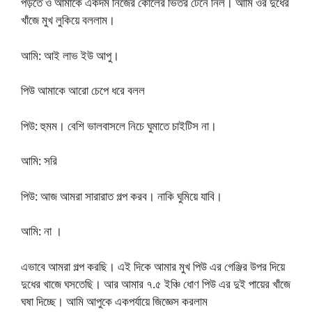
পড়তে ও আমাকে একদম নিজের কোলের ভিতর টেনে নিল। আমি ওর দুধের
খাঁজে মুখ লুকিয়ে বললাম।
আমি: আই লাভ ইউ আপু।
পিউ আমাকে আরো চেপে ধরে বলল
পিউ: হুমম। বেশি ভালবাসলে নিচে ঘুমাতে চাইটিস না।
আমি: সরি
পিউ: আজ আমরা সারারাত গল্প করব। নাকি ঘুমিয়ে যাবি।
আমি: না ।
এভাবে আমরা গল্প করছি। এই দিকে আমার মুখ পিউ এর গেঞ্জির উপর দিয়ে
দুধের খাজে ঘসতেছি। আর আমার ৭.৫ ইঞ্চি ধোণ পিউ এর দুই পায়ের খাঁজে
ঘষা দিচ্ছে। আমি আপুকে একপর্যায়ে জিজ্ঞেস করলাম