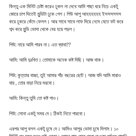
কিন্তু এক মিনিট চেষ্টা করেও ঢুকল না দেখে আমি পাছা ধরে নিচে একটু
জোরে চাপ দিতেই মুন্ডিটা ঢুকে গেল। পিউ আপু আহহহহহহ ইসসসসসস
করে ঢুকরে কেঁদে ফেলল। আর সাথে সাথে লাফ দিয়ে নেমে যেতে ফট করে
শব্দ করে মুন্ডি ভোদা থেকে বের হয়ে পড়ল।
পিউ: নারে আমি পারব না। এত ব্যাথা??
আমি: আমি দুঃখিত। তোমাকে অনেক কষ্ট দিছি। আজ থাক।
পিউ: কুত্তার বাচ্চা, তুই আমার পাঁচ বছরের ছোট। আজ যদি আমি মারাও
যায় , তোর বাড়া নিয়ে মরবো।
আমি: কিন্তু তুমি তো কষ্ট পাও।
পিউ: সোনা একটু সময় দে। ঠিকই নিতে পারবো।
এরপর আপু বলল একটু চুষে দে। আমিও আপুর ভোদা চুষে দিলাম। ১০