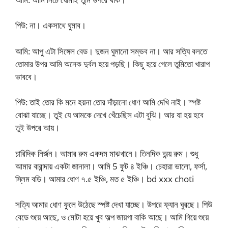
পিউ: না। একসাথে ঘুমাব।
আমি: আপু এটা সিঙ্গেল বেড। দুজন ঘুমানো সম্ভব না। আর সত্যি বলতে
তোমার উপর আমি অনেক দুর্বল হয়ে পড়ছি। কিছু হয়ে গেলে তুমিতো খারাপ
ভাববে।
পিউ: তাই তোর কি মনে হয়না তোর দাঁড়ানো ধোণ আমি দেখি নাই। স্পষ্ট
বোঝা যাচ্ছে। তুই যে আমকে দেখে খেঁচেছিস এটা বুঝি। আর যা হয় হবে
তুই উপরে আয়।
চারিদিক নির্জন। আমার রুম একদম মাঝখানে। তিনদিক অন্য় রুম। শুধু
আমার বারান্দায় একটা জানালা। আমি 5 ফুট ৪ ইঞ্চি। চেহারা ভালো, ফর্সা,
স্লিম বডি। আমার ধোণ ৭.৫ ইঞ্চি, মত ৫ ইঞ্চি। bd xxx choti
সত্যি আমার ধোণ ফুলে উঠেছে স্পষ্ট দেখা যাচ্ছে। উপরে ফ্যান ঘুরছে। পিউ
বেডে শুয়ে আছে, ও মোটা হয়ে খুব অল্প জায়গা বাকি আছে। আমি গিয়ে শুয়ে