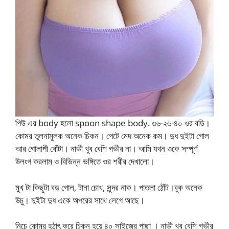
পিউ এর body হলো spoon shape body. ৩৬-২৬-৪০ ওর বডি।
কোমর তুলনামুলক অনেক চিকন। পেটে মেদ অনেক কম। দুধ দুইটা গোল
আর গোলাপী বোঁটা। নাভী খুব বেশি গভীর না। আমি যখন ওকে সম্পূর্ণ
উলংগ করলাম ও বিভিন্ন ভঙ্গিতে ওর শরীর দেখালো।
মুখ টা কিছুটা বড় গোল, টানা চোখ, সুন্দর নাক। পাতলা ঠোঁট।বুক অনেক
উচু। দুইটা দুধ একে অপরের সাথে লেগে আছে।
নিচে কোমর হঠাৎ করে চিকন হয়ে ৪০ সাইজের পাছা । নাভী খুব বেশি গভীর