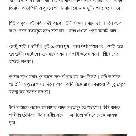
গল্পে গল্পে আমি পিউকে জানে আমার বাসাটা কত নির্জন ও ভয়ংকর। ঈদের
তিনদিন আগে পিউ আপু বলে আমার বাসা সে আজ ছুটির পর দেখতে যাবে।
পিউ আপুর একটা বর্ণনা দিই আগে। উনি সিঙ্গেল। বয়স ২৫ । তিন বছর
আগে উনার বয়ফ্রেন্ড হঠাৎ মারা যায়। ফলে এখনো প্রেম করেনি আর।
একটু মোটা। হাইট ৫ ফুট ১. গোল মুখ। লাল ফর্সা গায়ের রং। মোটা হয়ে
দুধ দুইটা ফেটে বের হয়ে যাবে এমন। পাছাটা অনেক বড়। শরীরে মেদ
হয়েছে হালকা।
আমার সাথে উনার খুব ভালো সম্পর্ক হয়ে যায় অল্প দিনেই। উনি আমাকে
প্রতিদিন দুপুরের খাবার দিত। কারণ আমি নিজে রান্না করতাম কিন্তু দুপুরে
রান্না করা সম্ভব হত না।
উনি আমাকে অনেক ভালবাসত আদর করত বুঝতে পারতাম। উনি থাকত
গাজীপুর চৌরাস্তা উনার দাদীর সাথে । আমাদের অফিসে থেকে অনেক
দূরে।