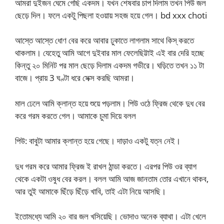
আমরা দুইজন ঘেমে গেছি একদম। যখন শেষবার চাপ দিলাম তখন পিউ জল
ছেড়ে দিল। ফলে একটু পিছলা হওয়ায় সহজ হয়ে গেল। bd xxx choti
আস্তে আস্তে ধোণ বের করে আবার ঢুকাতে লাগলাম সাথে কিস্ করতে
থাকলাম। যেহেতু আমি আগে দুইবার মাল ফেলেছিট্টাই এই বার দেরি হচ্ছে
কিন্তু ২০ মিনিট পর মাল ছেড়ে দিলাম একদম গভীরে। ঘড়িতে তখন ১১ টা
বাজে। প্রায় 3 ঘণ্টা ধরে সেক্স করছি আমরা।
মাল ঢেলে আমি ক্লান্ত হয়ে শুয়ে পড়লাম। পিউ ওঠে ফ্রিজ থেকে দুধ বের
করে গরম করতে গেল। আমাকে চুমা দিয়ে বলল
পিউ: বাবুটা আমার ক্লান্ত হয়ে গেছে। দাড়াও একটু যত্ন নেই।
দুধ গরম করে আমার ফ্রিজ ই রাখল ঠান্ডা করতে। এরপর পিউ ওর ব্যাগ
থেকে একটা ওষুধ বের করল। বলল আমি আজ জানতাম তোর এখানে থাকব,
আর তুই আমাকে ছিঁড়ে ছিঁড়ে খাবি, তাই এটা নিয়ে আসছি।
ইতোমধ্যে আমি ২০ বার জল খসিয়েছি। ভোদাও অনেক ব্যাথা। এটা খেলে