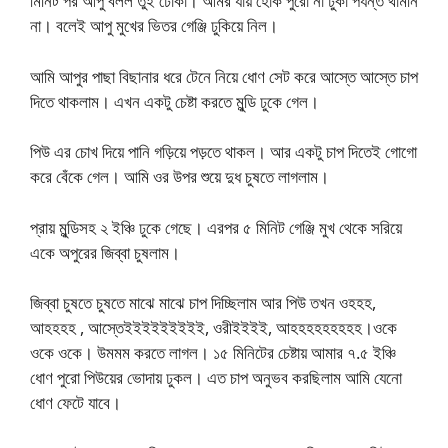
মিনিট পর আপু বলল তুই ঢোকা। আমর যায় হোক পুরো না ঢুকা পর্যন্ত থামনি
না। বলেই আপু মুখের ভিতর গেঞ্জি ঢুকিয়ে নিল।
আমি আপুর পাছা বিছানার ধরে টেনে নিয়ে ধোণ সেট করে আস্তে আস্তে চাপ
দিতে থাকলাম। এখন একটু চেষ্টা করতে মুন্ডি ঢুকে গেল।
পিউ এর চোখ দিয়ে পানি গড়িয়ে পড়তে থাকল। আর একটু চাপ দিতেই গোগো
করে বেঁকে গেল। আমি ওর উপর শুয়ে দুধ চুষতে লাগলাম।
প্রায় মুন্ডিসহ ২ ইঞ্চি ঢুকে গেছে। এরপর ৫ মিনিট গেঞ্জি মুখ থেকে সরিয়ে
একে অপুরের জিব্বা চুষলাম।
জিব্বা চুষতে চুষতে মাঝে মাঝে চাপ দিচ্ছিলাম আর পিউ তখন ওহহহ,
আহহহহ , আস্তেইইইইইইইইই, ওরীইইইই, আহহহহহহহহহ।ওকে
ওকে ওকে। উমমম করতে লাগল। ১৫ মিনিটের চেষ্টায় আমার ৭.৫ ইঞ্চি
ধোণ পুরো পিউয়ের ভোদায় ঢুকল। এত চাপ অনুভব করছিলাম আমি যেনো
ধোণ ফেটে যাবে।