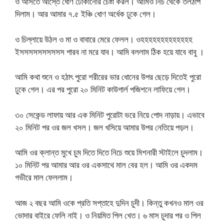
ও আসতে আস্তে ধোণ ঢোকানোর চেষ্টা করল। আমিও নিচ থেকে তলঠাপ
দিলাম। আর আমার ৭.৫ ইঞ্চি ধোণ অর্ধেক ঢুকে গেল।
ও চিল্লায়ে উঠল ও মা ও বাবারে মেরে ফেলল। ওহহহহহহহহহহহহহ
ইসসসসসসসসসস পারব না মরে যাব। আমি বললাম ঠিক হয়ে যাবে বাবু ।
আমি কথা শুনে ও হঠাৎ পুরো শরীরের ভার ধোনের উপর ছেড়ে দিতেই পুরো
ঢুকে গেল। এর পর পুরো ২০ মিনিট কাউগার্ল পজিশনে লাফিয়ে গেল।
৩০ সেকেন্ড লাফায় আর এক মিনিট পুরোটা ভরে নিয়ে পোদ নাড়ায়। এভাবে
২০ মিনিট পর ওর জল খসল। জল খসিয়ে আমার উপর নেতিয়ে পড়ল।
আমি ওর ক্লান্ত মুখে চুম দিতে দিতে নিচে শুয়ে মিশনারী স্টাইলে চুদলাম।
১০ মিনিট পর আমার আর ওর একসাথে মাল বের হল। আমি ওর একদম
গভীরে মাল ফেললাম।
আজ ২ বছর আমি ওকে প্রতি সপ্তাহে দুদিন চুদী। কিন্তু কখনও মাল ওর
ভোদার বাইরে ফেলি নাই। ও নিয়মিত পিল খেত। ৬ মাস চুদার পর ও পিল